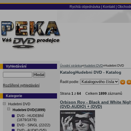
Rychlá objednávka
|
Kontakt
|
Obchodn
Úvodní stránka
»
Hudebni DVD
»
Hudebni DVD
Vyhledávání
KatalogHudebni DVD - Katalog
Hledat
Řadit podle:
Rozšířené vyhledávání
Strana
1
z
64
Celkem
1899
záznamů
Kategorie
Orbison Roy - Black and White Nig
Hudebni DVD
(DVD-AUDIO) + (DVD)
Hudebni DVD(1899)
DVD - HUDEBNÍ
(1879/1879)
DVD - SINGL (22/22)
DVD - AUDIO (5/5)