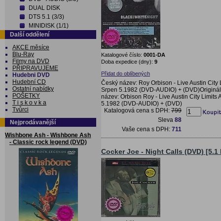
DUAL DISK
DTS 5.1 (3/3)
MINIDISK (1/1)
Další oddělení
AKCE měsíce
Blu-Ray
Katalogové číslo:
0001-DA
Filmy na DVD
Doba expedice (dny):
9
PŘIPRAVUJEME
Přidat do oblíbených
Hudebni DVD
Hudební CD
Český název: Roy Orbison - Live Austin City 
Ostatní nabídky
Srpen 5.1982 (DVD-AUDIO) + (DVD)Originál
POŠETKY
název: Orbison Roy - Live Austin City Limits 
T i s k o v k a
5.1982 (DVD-AUDIO) + (DVD)
Tvůrci
Katalogová cena s DPH:
799
Sleva
88
Nejprodávanější
Vaše cena s DPH:
711
Wishbone Ash - Wishbone Ash
- Classic rock legend (DVD)
Cocker Joe - Night Calls (DVD) [5.1