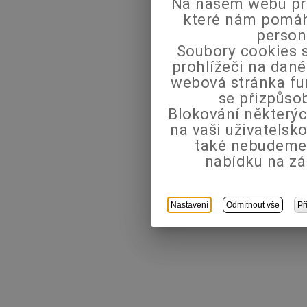
Na našem webu pra
které nám pomáha
person
Soubory cookies s
prohlížeči na dané
webová stránka fu
se přizpůso
Blokování některýc
na vaši uživatels
také nebudeme
nabídku na zá
Nastavení
Odmítnout vše
Př