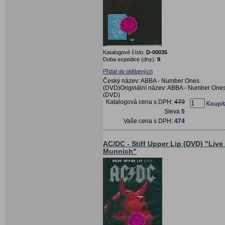
Katalogové číslo:
D-00035
Doba expedice (dny):
9
Přidat do oblíbených
Český název: ABBA - Number Ones
(DVD)Originální název: ABBA - Number One
(DVD)
Katalogová cena s DPH:
479
Sleva
5
Vaše cena s DPH:
474
AC/DC - Stiff Upper Lip (DVD) "Live 
Munnich"