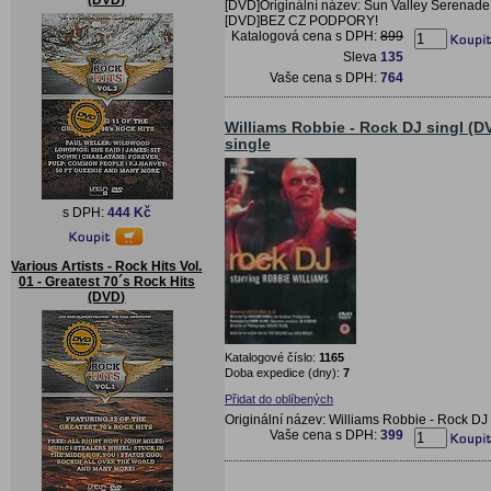
(DVD)
[DVD]Originální název: Sun Valley Serenade
[DVD]BEZ CZ PODPORY!
Katalogová cena s DPH:
899
Sleva
135
Vaše cena s DPH:
764
Williams Robbie - Rock DJ singl (DV
single
s DPH:
444 Kč
Various Artists - Rock Hits Vol.
01 - Greatest 70´s Rock Hits
(DVD)
Katalogové číslo:
1165
Doba expedice (dny):
7
Přidat do oblíbených
Originální název: Williams Robbie - Rock DJ
Vaše cena s DPH:
399