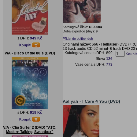
Katalogové číslo:
D-00004
Doba expedice (dny):
9
s DPH:
949 Kč
Přidat do oblíbených
Originální název: 666 - Hellraiser (DVD) + (C
13 track audio CD 52 minut- 6 track DVD 23 
Katalogová cena s DPH:
899
V/A - Disco Of the 80´s (DVD)
Sleva
126
Vaše cena s DPH:
773
Aaliyah - I Care 4 You (DVD)
s DPH:
919 Kč
V/A - Clip Surfer 2 (DVD) "ATC,
Modern Talking, Sweetbox"