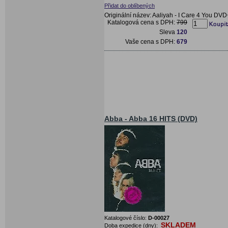
Přidat do oblíbených
Originální název: Aaliyah - I Care 4 You D
Katalogová cena s DPH:
799
Sleva
120
Vaše cena s DPH:
679
Abba - Abba 16 HITS (DVD)
Katalogové číslo:
D-00027
SKLADEM
Doba expedice (dny):