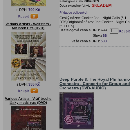
Katalogové číslo:
0002-DTS
SKLADEM
Doba expedice (dny):
s DPH:
799 Kč
Přidat do oblíbených
Český název: Cocker Joe - Night Calls [5.1
DTS]Originální název: Joe Cocker - Night Cal
Various Artists - Weltstars -
[5.1 DTS]
Mit Ihren Hits (DVD)
Katalogová cena s DPH:
599
Sleva
66
Vaše cena s DPH:
533
Deep Purple & The Royal Philharmo
Orchestra - Concerto for Group and
s DPH:
355 Kč
Orchestra (DVD-AUDIO)
Various Artists - Vráť trochu
lásky medzi nás (DVD)