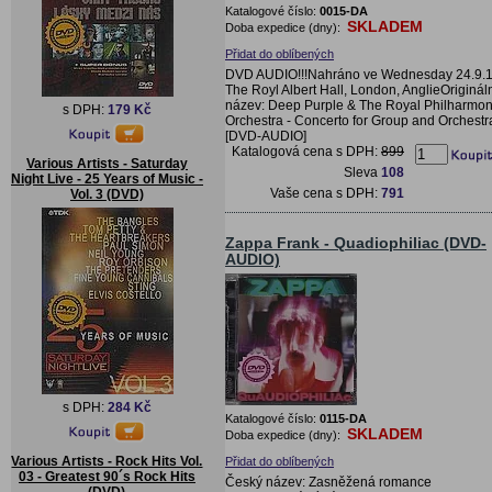
Katalogové číslo:
0015-DA
SKLADEM
Doba expedice (dny):
Přidat do oblíbených
DVD AUDIO!!!Nahráno ve Wednesday 24.9.1
The Royl Albert Hall, London, AnglieOriginál
název: Deep Purple & The Royal Philharmon
s DPH:
179 Kč
Orchestra - Concerto for Group and Orchestr
[DVD-AUDIO]
Katalogová cena s DPH:
899
Various Artists - Saturday
Sleva
108
Night Live - 25 Years of Music -
Vaše cena s DPH:
791
Vol. 3 (DVD)
Zappa Frank - Quadiophiliac (DVD-
AUDIO)
s DPH:
284 Kč
Katalogové číslo:
0115-DA
SKLADEM
Doba expedice (dny):
Various Artists - Rock Hits Vol.
Přidat do oblíbených
03 - Greatest 90´s Rock Hits
Český název: Zasněžená romance