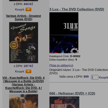
s DPH:
444 Kč
3 Lux - The DVD Collection (DVD)
Various Artists - Greatest
Songs (DVD)
Katalogové číslo:
D-00002
Doba expedice (dny):
9
Přidat do oblíbených
s DPH:
197 Kč
Originální název: 3 Lux - The DVD Collection
(DVD)
Vaše cena s DPH:
899
V/A - KuschelRock: Die DVD, 4
/ Message in a Bottle 2x(DVD)
(Various Artists -
KuschelRock: Die DVD, 4 /
Message in a Bottle)
666 - Hellraiser (DVD) + (CD)