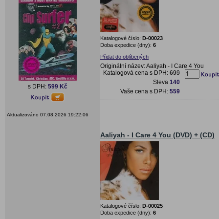
Katalogové číslo:
D-00023
Doba expedice (dny):
6
Přidat do oblíbených
Originální název: Aaliyah - I Care 4 You
Katalogová cena s DPH:
699
Sleva
140
s DPH:
599 Kč
Vaše cena s DPH:
559
Aktualizováno 07.08.2026 19:22:06
Aaliyah - I Care 4 You (DVD) + (CD)
Katalogové číslo:
D-00025
Doba expedice (dny):
6