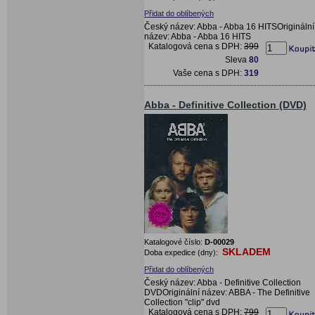
Přidat do oblíbených
Český název: Abba - Abba 16 HITSOriginální
název: Abba - Abba 16 HITS
Katalogová cena s DPH:
399
Sleva
80
Vaše cena s DPH:
319
Abba - Definitive Collection (DVD)
Katalogové číslo:
D-00029
SKLADEM
Doba expedice (dny):
Přidat do oblíbených
Český název: Abba - Definitive Collection
DVDOriginální název: ABBA - The Definitive
Collection "clip" dvd
Katalogová cena s DPH:
799