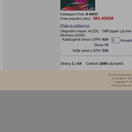
Katalogové číslo:
D-00037
SKLADEM
Doba expedice (dny):
Přidat do oblíbených
Originální název: AC/DC - Stiff Upper Lip live 
Mníchov (DVD)
Katalogová cena s DPH:
629
Sleva
70
Vaše cena s DPH:
559
Strana
1
z
64
Celkem
1899
záznamů
Obchod postavený n
Copyright © 20
Copyright © 2
Provozováno na