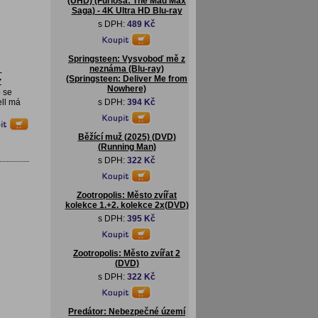
(UHD) (Furiosa: The Mad Max
Saga) - 4K Ultra HD Blu-ray
s DPH:
489 Kč
Springsteen: Vysvoboď mě z
neznáma (Blu-ray)
-
(Springsteen: Deliver Me from
Z
Nowhere)
b se
ll má
s DPH:
394 Kč
Běžící muž (2025) (DVD)
(Running Man)
s DPH:
322 Kč
Zootropolis: Město zvířat
kolekce 1.+2. kolekce 2x(DVD)
s DPH:
395 Kč
Zootropolis: Město zvířat 2
(DVD)
s DPH:
322 Kč
Predátor: Nebezpečné území