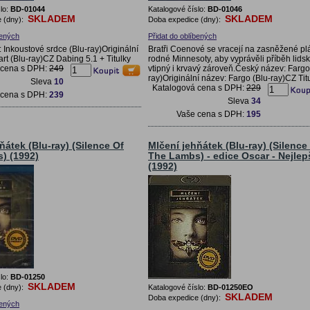
lo:
BD-01044
Katalogové číslo:
BD-01046
SKLADEM
SKLADEM
 (dny):
Doba expedice (dny):
bených
Přidat do oblíbených
 Inkoustové srdce (Blu-ray)Originální
Bratři Coenové se vracejí na zasněžené pl
rt (Blu-ray)CZ Dabing 5.1 + Titulky
rodné Minnesoty, aby vyprávěli příběh lidsk
 cena s DPH:
249
vtipný i krvavý zároveň.Český název: Fargo
ray)Originální název: Fargo (Blu-ray)CZ Tit
Sleva
10
Katalogová cena s DPH:
229
 cena s DPH:
239
Sleva
34
Vaše cena s DPH:
195
ňátek (Blu-ray) (Silence Of
Mlčení jehňátek (Blu-ray) (Silence
) (1992)
The Lambs) - edice Oscar - Nejlepš
(1992)
lo:
BD-01250
SKLADEM
 (dny):
Katalogové číslo:
BD-01250EO
SKLADEM
Doba expedice (dny):
bených