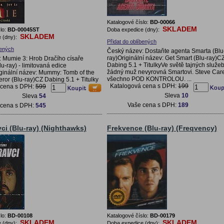
Katalogové číslo:
BD-00066
SKLADEM
lo:
BD-00045ST
Doba expedice (dny):
SKLADEM
 (dny):
Přidat do oblíbených
bených
Český název: Dostaňte agenta Smarta (Blu
ray)Originální název: Get Smart (Blu-ray)C
 Mumie 3: Hrob Dračího císaře
Dabing 5.1 + TitulkyVe světě tajných služe
u-ray) - limitovaná edice
žádný muž nevyrovná Smartovi. Steve Care
ginální název: Mummy: Tomb of the
všechno POD KONTROLOU. ...
or (Blu-ray)CZ Dabing 5.1 + Titulky
Katalogová cena s DPH:
199
 cena s DPH:
599
Sleva
10
Sleva
54
Vaše cena s DPH:
189
 cena s DPH:
545
ci (Blu-ray) (Nighthawks)
Frekvence (Blu-ray) (Freqvency)
lo:
BD-00108
Katalogové číslo:
BD-00179
SKLADEM
SKLADEM
 (dny):
Doba expedice (dny):