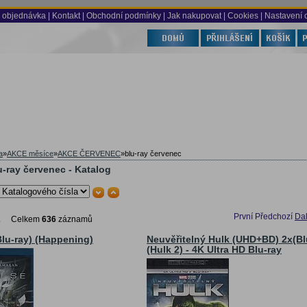
 objednávka
|
Kontakt
|
Obchodní podmínky
|
Jak nakupovat
| Cookies
| Nastavení 
a
»
AKCE měsíce
»
AKCE ČERVENEC
»
blu-ray červenec
-ray červenec - Katalog
První
Předchozí
Dal
2
Celkem
636
záznamů
Blu-ray) (Happening)
Neuvěřitelný Hulk (UHD+BD) 2x(Bl
(Hulk 2) - 4K Ultra HD Blu-ray