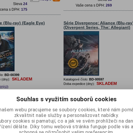
Sleva
24
Vaše cena s DPH:
269
 cena s DPH:
175
 (Blu-ray) (Eagle Eye)
Série Divergence: Aliance (Blu-ray
(Divergent Series, The: Allegiant)
lo:
BD-00399
SKLADEM
 (dny):
Katalogové číslo:
BD-00597
SKLADEM
Doba expedice (dny):
bených
Přidat do oblíbených
 Oko dravce (Blu-ray)Originální
 Eye (Blu-ray)CZ Dabing 5.1 + Titulky
Český název: Série Divergence: Aliance (B
Souhlas s využitím souborů cookies
 cena s DPH:
229
ray)Originální název: Divergent Series, The
Allegiant (Blu-ray)CZ Dabing 5.1 + Titulky
Sleva
50
našem webu pracujeme se soubory cookies, které nám pomá
Vaše cena s DPH:
533
 cena s DPH:
179
zkvalitnit naše služby a personalizovat nabídky.
bory cookies si pamatují, co a jak ve svém prohlížeči na d
čných (1960) (Blu-ray)
Sedm statečných (1960) (Blu-ray)
řízení děláte. Díky tomu webová stránka funguje podle vás a
ent Seven)
(Magnificent Seven) - CZ dabing -
schopná se přizpůsobit vašim preferencím.