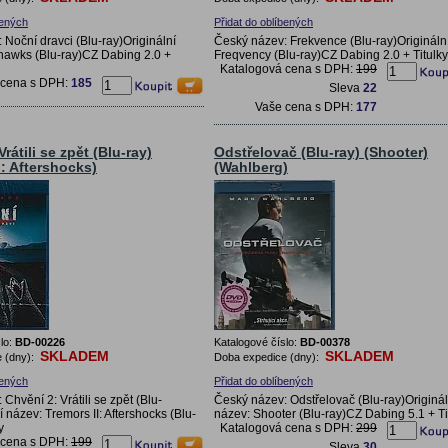
bených
Přidat do oblíbených
 Noční dravci (Blu-ray)Originální
Český název: Frekvence (Blu-ray)Origináln
hawks (Blu-ray)CZ Dabing 2.0 +
Freqvency (Blu-ray)CZ Dabing 2.0 + Titulky
Katalogová cena s DPH:
199
 cena s DPH:
185
Sleva
22
Vaše cena s DPH:
177
rátili se zpět (Blu-ray)
Odstřelovač (Blu-ray) (Shooter)
I: Aftershocks)
(Wahlberg)
lo:
BD-00226
Katalogové číslo:
BD-00378
SKLADEM
SKLADEM
 (dny):
Doba expedice (dny):
bených
Přidat do oblíbených
Chvění 2: Vrátili se zpět (Blu-
Český název: Odstřelovač (Blu-ray)Originál
í název: Tremors II: Aftershocks (Blu-
název: Shooter (Blu-ray)CZ Dabing 5.1 + Ti
y
Katalogová cena s DPH:
299
 cena s DPH:
199
Sleva
30