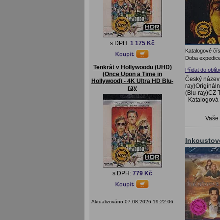
s DPH:
1 175 Kč
Katalogové čís
Doba expedice
Tenkrát v Hollywoodu (UHD)
Přidat do oblí
(Once Upon a Time in
Český název:
Hollywood) - 4K Ultra HD Blu-
ray)Originál
ray
(Blu-ray)CZ T
Katalogová
Vaše
Inkoustové
s DPH:
779 Kč
Aktualizováno 07.08.2026 19:22:06