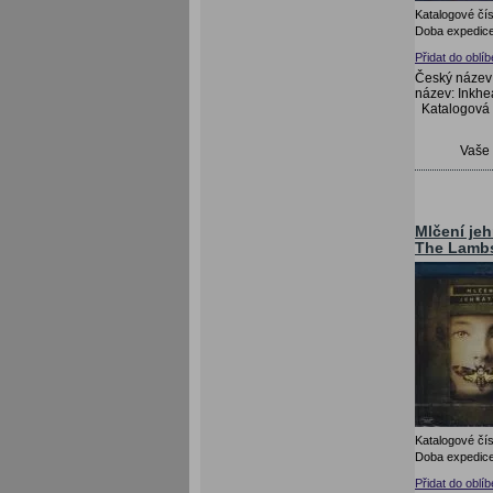
Katalogové čís
Doba expedice
Přidat do oblí
Český název:
název: Inkhea
Katalogová
Vaše
Mlčení jeh
The Lambs
Katalogové čís
Doba expedice
Přidat do oblí