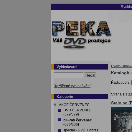
Rychlá
Úvodní stránk
Vyhledávání
Katalogblu
Hledat
Řadit podle:
Rozšířené vyhledávání
Strana
1
z
2
Kategorie
Stalo se (
AKCE ČERVENEC
DVD ČERVENEC
(579/579)
blu-ray červenec
(636/636)
speciál - DVD + obraz