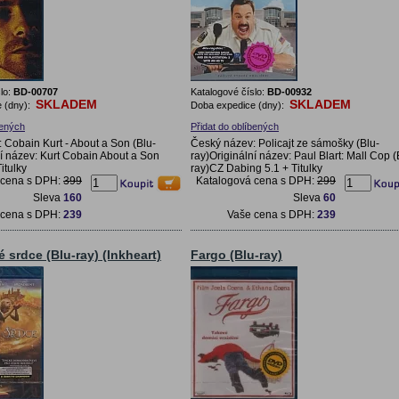
lo:
BD-00707
Katalogové číslo:
BD-00932
SKLADEM
SKLADEM
 (dny):
Doba expedice (dny):
bených
Přidat do oblíbených
 Cobain Kurt - About a Son (Blu-
Český název: Policajt ze sámošky (Blu-
ní název: Kurt Cobain About a Son
ray)Originální název: Paul Blart: Mall Cop (
itulky
ray)CZ Dabing 5.1 + Titulky
 cena s DPH:
399
Katalogová cena s DPH:
299
Sleva
160
Sleva
60
 cena s DPH:
239
Vaše cena s DPH:
239
 srdce (Blu-ray) (Inkheart)
Fargo (Blu-ray)