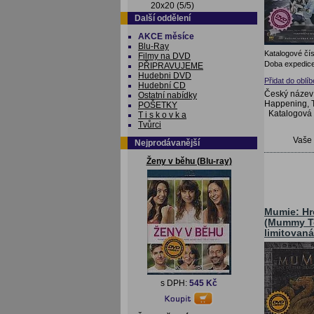
20x20 (5/5)
Další oddělení
AKCE měsíce
Blu-Ray
Katalogové čís
Filmy na DVD
Doba expedice
PŘIPRAVUJEME
Hudebni DVD
Přidat do oblí
Hudební CD
Český název: 
Ostatní nabídky
Happening, T
POŠETKY
Katalogová
T i s k o v k a
Tvůrci
Vaše
Nejprodávanější
Ženy v běhu (Blu-ray)
Mumie: Hro
(Mummy To
limitovaná
s DPH:
545 Kč