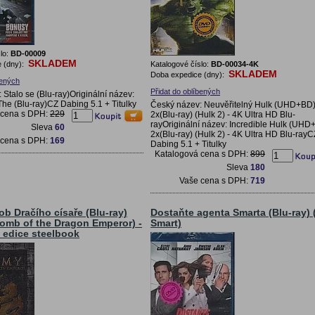
lo:
BD-00009
SKLADEM
 (dny):
Katalogové číslo:
BD-00034-4K
SKLADEM
Doba expedice (dny):
bených
Přidat do oblíbených
Stalo se (Blu-ray)Originální název:
he (Blu-ray)CZ Dabing 5.1 + Titulky
Český název: Neuvěřitelný Hulk (UHD+BD
 cena s DPH:
229
2x(Blu-ray) (Hulk 2) - 4K Ultra HD Blu-
rayOriginální název: Incredible Hulk (UHD
Sleva
60
2x(Blu-ray) (Hulk 2) - 4K Ultra HD Blu-rayC
 cena s DPH:
169
Dabing 5.1 + Titulky
Katalogová cena s DPH:
899
Sleva
180
Vaše cena s DPH:
719
b Dračího císaře (Blu-ray)
Dostaňte agenta Smarta (Blu-ray) 
mb of the Dragon Emperor) -
Smart)
 edice steelbook