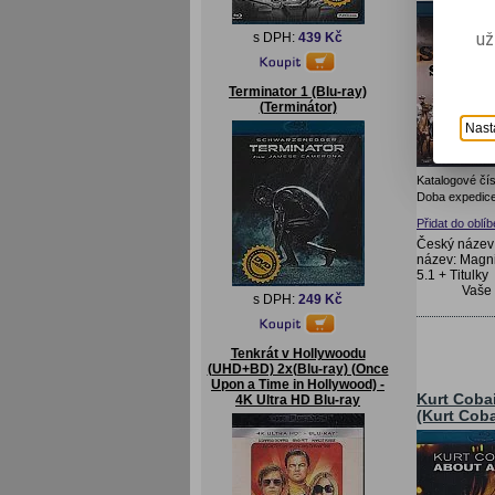
už
s DPH:
439 Kč
Terminator 1 (Blu-ray)
(Terminátor)
Nast
Katalogové čís
Doba expedice
Přidat do oblí
Český název:
název: Magni
5.1 + Titulky
Vaše
s DPH:
249 Kč
Tenkrát v Hollywoodu
(UHD+BD) 2x(Blu-ray) (Once
Upon a Time in Hollywood) -
Kurt Cobai
4K Ultra HD Blu-ray
(Kurt Cob