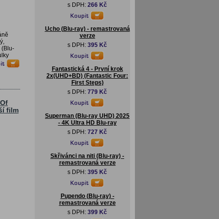
s DPH:
266 Kč
Ucho (Blu-ray) - remastrovaná
áně
verze
ý,
s DPH:
395 Kč
 (Blu-
ulky
Fantastická 4 - První krok
2x(UHD+BD) (Fantastic Four:
First Steps)
s DPH:
779 Kč
 Of
í film
Superman (Blu-ray UHD) 2025
- 4K Ultra HD Blu-ray
s DPH:
727 Kč
Skřivánci na niti (Blu-ray) -
remastrovaná verze
s DPH:
395 Kč
Pupendo (Blu-ray) -
remastrovaná verze
s DPH:
399 Kč