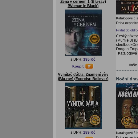
Žena v černém 1 (Blu-ray)
(Woman in Black)
Katalogové čís
Doba expedice
Přidat do oblí
Český název:
(Mumie 3) (Bl
steelbookOri
Dragon Emper
Katalogová
s DPH:
395 Kč
Vaše
Vymítač ďábla: Znamení víry
Noční drav
(Blu-ray) (Exorcist: Believer)
s DPH:
189 Kč
Katalogové čís
Doba expedice