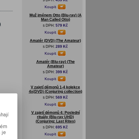
s DPH:
459 Kč
Muž jménem Otto (Blu-ray) (A
Man Called Otto)
)
s DPH:
579 Kč
Amatér (DVD) (The Amateur)
s DPH:
289 Kč
Amatér (Blu-ray) (The
Amateur)
s DPH:
399 Kč
V zajetí démonů 1-4 kolekce
4x(DVD) (Conjuring collection)
s DPH:
569 Kč
lu-
:
V zajetí démonů 4: Poslední
hají
rituály (Blu-ray UHD)
(Conjuring: Last Rites)
aném
s DPH:
695 Kč
 je