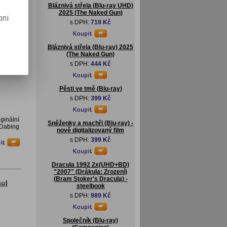
Bláznivá střela (Blu-ray UHD)
2025 (The Naked Gun)
pni
s DPH:
719 Kč
Bláznivá střela (Blu-ray) 2025
(The Naked Gun)
s DPH:
444 Kč
Pěsti ve tmě (Blu-ray)
s DPH:
399 Kč
ginální
Sněženky a machři (Blu-ray) -
 Dabing
nově digitalizovaný film
s DPH:
399 Kč
Dracula 1992 2x(UHD+BD)
"2007" (Drákula: Zrození)
(Bram Stoker's Dracula) -
aul
steelbook
s DPH:
989 Kč
Společník (Blu-ray)