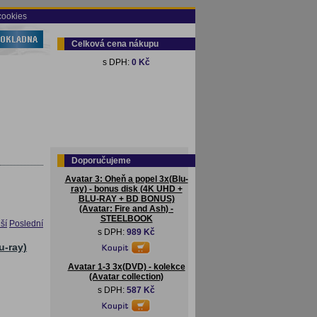
cookies
Celková cena nákupu
s DPH:
0 Kč
Doporučujeme
Avatar 3: Oheň a popel 3x(Blu-
ray) - bonus disk (4K UHD +
BLU-RAY + BD BONUS)
(Avatar: Fire and Ash) -
STEELBOOK
ší
Poslední
s DPH:
989 Kč
u-ray)
Avatar 1-3 3x(DVD) - kolekce
(Avatar collection)
s DPH:
587 Kč