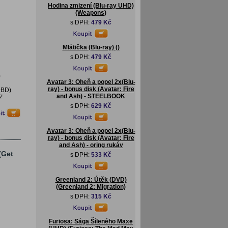
Hodina zmizení (Blu-ray UHD)
(Weapons)
s DPH:
479 Kč
Mlátička (Blu-ray) ()
s DPH:
479 Kč
)
Avatar 3: Oheň a popel 2x(Blu-
ray) - bonus disk (Avatar: Fire
+BD)
and Ash) - STEELBOOK
Z
s DPH:
629 Kč
Avatar 3: Oheň a popel 2x(Blu-
ray) - bonus disk (Avatar: Fire
and Ash) - oring rukáv
(Get
s DPH:
533 Kč
Greenland 2: Útěk (DVD)
(Greenland 2: Migration)
s DPH:
315 Kč
Furiosa: Sága Šíleného Maxe