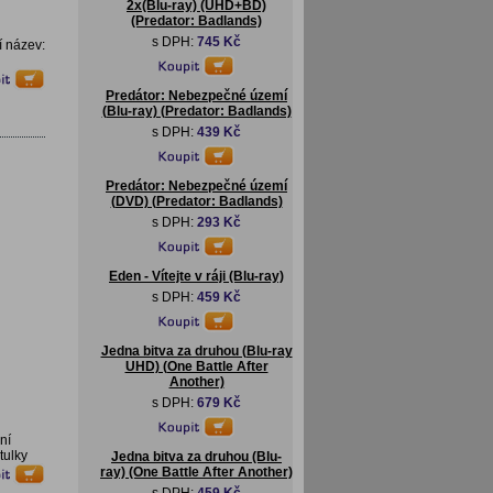
2x(Blu-ray) (UHD+BD)
(Predator: Badlands)
s DPH:
745 Kč
í název:
Predátor: Nebezpečné území
(Blu-ray) (Predator: Badlands)
s DPH:
439 Kč
Predátor: Nebezpečné území
(DVD) (Predator: Badlands)
s DPH:
293 Kč
Eden - Vítejte v ráji (Blu-ray)
s DPH:
459 Kč
Jedna bitva za druhou (Blu-ray
UHD) (One Battle After
Another)
s DPH:
679 Kč
ní
tulky
Jedna bitva za druhou (Blu-
ray) (One Battle After Another)