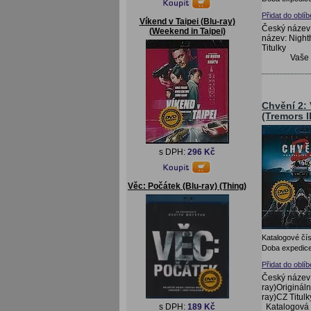
Přidat do oblí
Víkend v Taipei (Blu-ray)
Český název:
(Weekend in Taipei)
název: Night
Titulky
Vaše
Chvění 2: V
(Tremors I
s DPH:
296 Kč
Věc: Počátek (Blu-ray) (Thing)
Katalogové čís
Doba expedice
Přidat do oblí
Český název: 
ray)Origináln
ray)CZ Titulk
Katalogová
s DPH:
189 Kč