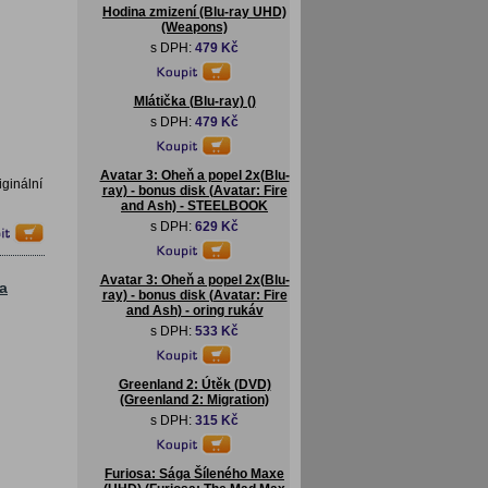
Hodina zmizení (Blu-ray UHD)
(Weapons)
s DPH:
479 Kč
Mlátička (Blu-ray) ()
s DPH:
479 Kč
Avatar 3: Oheň a popel 2x(Blu-
iginální
ray) - bonus disk (Avatar: Fire
and Ash) - STEELBOOK
s DPH:
629 Kč
Avatar 3: Oheň a popel 2x(Blu-
ka
ray) - bonus disk (Avatar: Fire
and Ash) - oring rukáv
s DPH:
533 Kč
Greenland 2: Útěk (DVD)
(Greenland 2: Migration)
s DPH:
315 Kč
Furiosa: Sága Šíleného Maxe