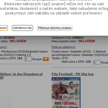
Blokování některých typů souborů může mít vliv na vaši
ivatelskou zkušenost s naším webem, také nebudeme scho
poskytnout vám nabídku na základě vašich preferencí.
avení
Odmítnout vše
Přijmout všechny cookies
lo:
0172BAZ
Katalogové číslo:
0186BAZ
SKLADEM
SKLADEM
 (dny):
Doba expedice (dny):
bených
Přidat do oblíbených
 Flinstounovi (DVD)Originální název:
Český název: Gladiator (DVD) - 2 disková
nes (DVD)CZ Dabing 2.0
verzeOriginální název: Gladiator 2x(DVD)
 cena s DPH:
189
Titulky / DTS
Vaše cena s DPH:
329
tilton: In the Kingdom of
Fifa Football - PS Vita hra
SP