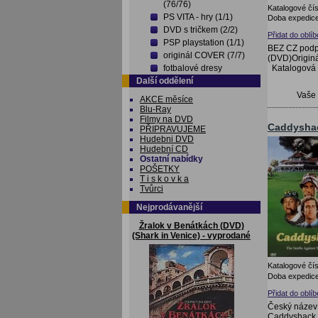
(76/76)
Katalogové čís
PS VITA - hry (1/1)
Doba expedice
DVD s tričkem (2/2)
Přidat do oblí
PSP playstation (1/1)
BEZ CZ podp
originál COVER (7/7)
(DVD)Originá
Katalogová
fotbalové dresy
Další oddělení
Vaše
AKCE měsíce
Blu-Ray
Filmy na DVD
Caddysha
PŘIPRAVUJEME
Hudebni DVD
Hudební CD
Ostatní nabídky
POŠETKY
T i s k o v k a
Tvůrci
Nejprodávanější
Žralok v Benátkách (DVD)
(Shark in Venice) - vyprodané
Katalogové čís
Doba expedice
Přidat do oblí
Český název
Caddyshack 