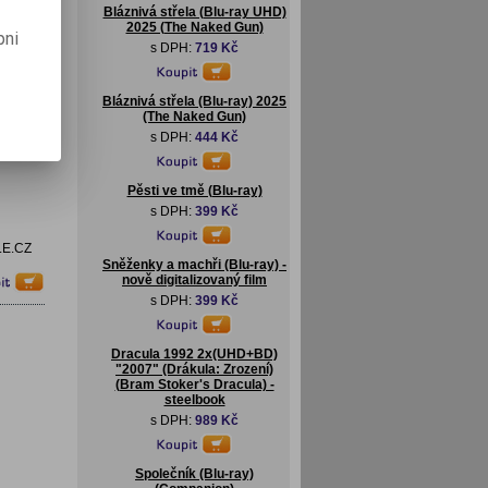
Bláznivá střela (Blu-ray UHD)
2025 (The Naked Gun)
pni
s DPH:
719 Kč
Bláznivá střela (Blu-ray) 2025
(The Naked Gun)
s DPH:
444 Kč
Pěsti ve tmě (Blu-ray)
s DPH:
399 Kč
S.E.CZ
Sněženky a machři (Blu-ray) -
nově digitalizovaný film
s DPH:
399 Kč
Dracula 1992 2x(UHD+BD)
"2007" (Drákula: Zrození)
(Bram Stoker's Dracula) -
steelbook
s DPH:
989 Kč
Společník (Blu-ray)