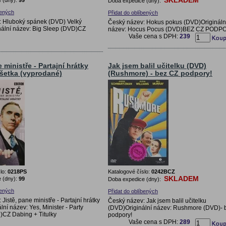
Doba expedice (dny):
bených
Přidat do oblíbených
: Hluboký spánek (DVD) Velký
Český název: Hokus pokus (DVD)Origináln
ální název: Big Sleep (DVD)CZ
název: Hocus Pocus (DVD)BEZ CZ PODP
Vaše cena s DPH:
239
e ministře - Partajní hrátky
Jak jsem balil učitelku (DVD)
ošetka (vyprodané)
(Rushmore) - bez CZ podpory!
lo:
0218PS
Katalogové číslo:
0242BCZ
SKLADEM
 (dny):
99
Doba expedice (dny):
bených
Přidat do oblíbených
Jistě, pane ministře - Partajní hrátky
Český název: Jak jsem balil učitelku
ní název: Yes, Minister - Party
(DVD)Originální název: Rushmore (DVD)- 
CZ Dabing + Titulky
podpory!
Vaše cena s DPH:
289