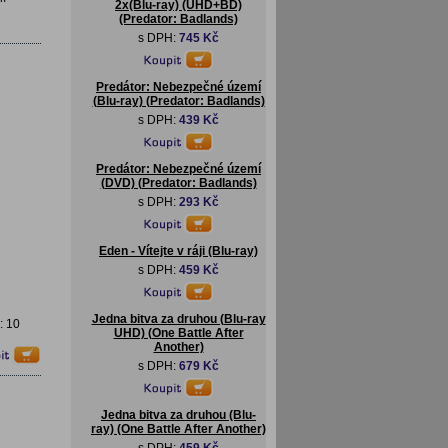
2x(Blu-ray) (UHD+BD)
(Predator: Badlands)
s DPH:
745 Kč
Predátor: Nebezpečné území
(Blu-ray) (Predator: Badlands)
s DPH:
439 Kč
Predátor: Nebezpečné území
(DVD) (Predator: Badlands)
s DPH:
293 Kč
Eden - Vítejte v ráji (Blu-ray)
s DPH:
459 Kč
Jedna bitva za druhou (Blu-ray
: 10
UHD) (One Battle After
Another)
s DPH:
679 Kč
Jedna bitva za druhou (Blu-
ray) (One Battle After Another)