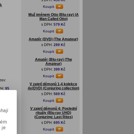
s DPH:
459 Kč
k
Muž jménem Otto (Blu-ray) (A
Man Called Otto)
s DPH:
579 Kč
Amatér (DVD) (The Amateur)
s DPH:
289 Kč
Amatér (Blu-ray) (The
Amateur)
s DPH:
399 Kč
zev:
V zajetí démonů 1-4 kolekce
4x(DVD) (Conjuring collection)
PH:
95
s DPH:
569 Kč
V zajetí démonů 4: Poslední
hají
rituály (Blu-ray UHD)
(Conjuring: Last Rites)
aném
s DPH:
695 Kč
 je