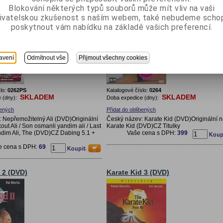
Blokování některých typů souborů může mít vliv na vaši
ivatelskou zkušenost s naším webem, také nebudeme scho
poskytnout vám nabídku na základě vašich preferencí.
avení
Odmítnout vše
Přijmout všechny cookies
lo:
0262PS
Katalogové číslo:
0264
SKLADEM
SKLADEM
 (dny):
Doba expedice (dny):
bených
Přidat do oblíbených
 Nepřemožitelný Ali (DVD)Originální
Český název: Karate Kid (DVD)Originální n
ut Ali / Son osmanli yandim ali / Last
Karate Kid (DVD)CZ Titulky
dim Ali, The (DVD)CZ Dabing 5.1 +
Vaše cena s DPH:
399
e cena s DPH:
69
 2 (DVD)
Karate Kid 3 (DVD)