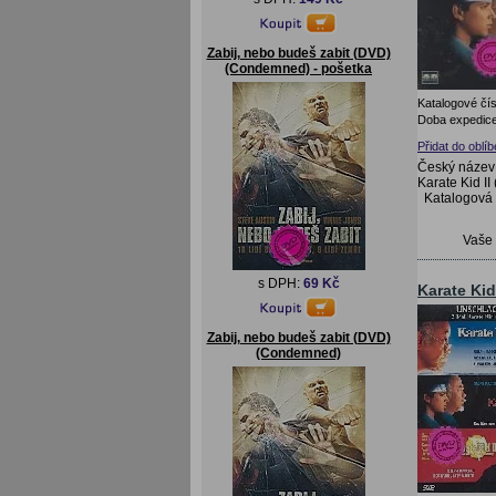
Zabij, nebo budeš zabit (DVD)
(Condemned) - pošetka
Katalogové čís
Doba expedice
Přidat do oblí
Český název:
Karate Kid II
Katalogová
Vaše
s DPH:
69 Kč
Karate Ki
Zabij, nebo budeš zabit (DVD)
(Condemned)