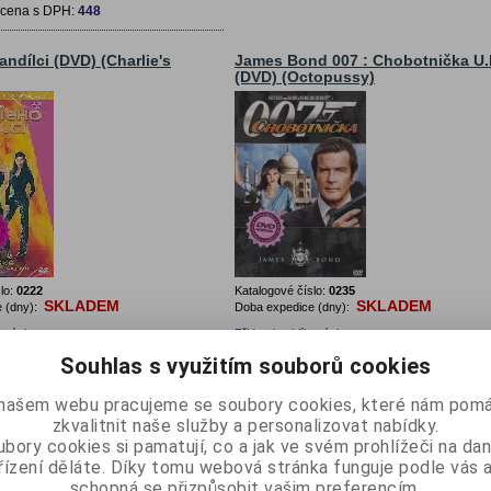
 cena s DPH:
448
andílci (DVD) (Charlie's
James Bond 007 : Chobotnička U.
(DVD) (Octopussy)
lo:
0222
Katalogové číslo:
0235
SKLADEM
SKLADEM
 (dny):
Doba expedice (dny):
bených
Přidat do oblíbených
 Charlieho andílci 1 (DVD)Originální
Český název: Chobotnička U.E.1DVDOrigin
Souhlas s využitím souborů cookies
ie's Angels (DVD)CZ Titulky
název: Octopussy U.E.CZ Dabing 5.1 + Titu
 cena s DPH:
399
Vaše cena s DPH:
129
našem webu pracujeme se soubory cookies, které nám pomá
Sleva
140
zkvalitnit naše služby a personalizovat nabídky.
 cena s DPH:
259
bory cookies si pamatují, co a jak ve svém prohlížeči na d
řízení děláte. Díky tomu webová stránka funguje podle vás a
elný Ali (DVD)
Karate Kid 1 (DVD)
schopná se přizpůsobit vašim preferencím.