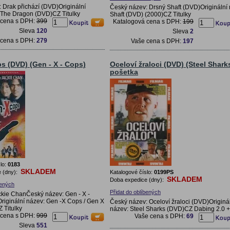
 Drak přichází (DVD)Originální
Český název: Drsný Shaft (DVD)Originální 
 The Dragon (DVD)CZ Titulky
Shaft (DVD) (2000)CZ Titulky
 cena s DPH:
399
Katalogová cena s DPH:
199
Sleva
120
Sleva
2
 cena s DPH:
279
Vaše cena s DPH:
197
s (DVD) (Gen - X - Cops)
Oceloví žraloci (DVD) (Steel Sharks
pošetka
lo:
0183
SKLADEM
 (dny):
Katalogové číslo:
0199PS
SKLADEM
Doba expedice (dny):
bených
Přidat do oblíbených
kie ChanČeský název: Gen - X -
iginální název: Gen -X Cops / Gen X
Český název: Oceloví žraloci (DVD)Originá
 Titulky
název: Steel Sharks (DVD)CZ Dabing 2.0 + 
 cena s DPH:
999
Vaše cena s DPH:
69
Sleva
551