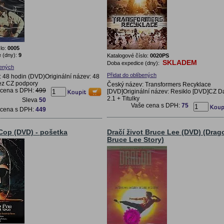
lo:
0005
 (dny):
9
Katalogové číslo:
0020PS
SKLADEM
Doba expedice (dny):
bených
Přidat do oblíbených
 48 hodin (DVD)Originální název: 48
ez CZ podpory
Český název: Transformers Recyklace
 cena s DPH:
499
[DVD]Originální název: Resiklo [DVD]CZ D
2.1 + Titulky
Sleva
50
Vaše cena s DPH:
75
 cena s DPH:
449
 Cop (DVD) - pošetka
Dračí život Bruce Lee (DVD) (Drag
Bruce Lee Story)