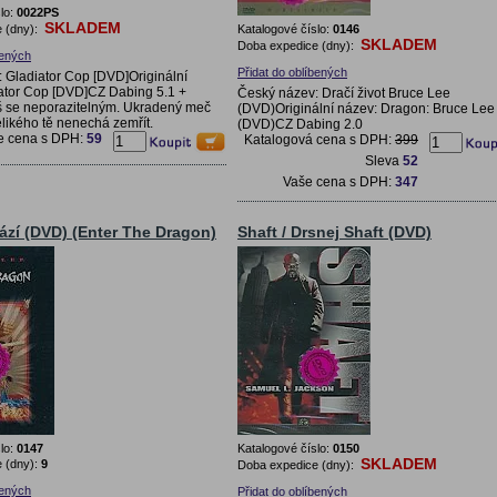
lo:
0022PS
SKLADEM
 (dny):
Katalogové číslo:
0146
SKLADEM
Doba expedice (dny):
bených
Přidat do oblíbených
 Gladiator Cop [DVD]Originální
ator Cop [DVD]CZ Dabing 5.1 +
Český název: Dračí život Bruce Lee
š se neporazitelným. Ukradený meč
(DVD)Originální název: Dragon: Bruce Lee
likého tě nenechá zemřít.
(DVD)CZ Dabing 2.0
e cena s DPH:
59
Katalogová cena s DPH:
399
Sleva
52
Vaše cena s DPH:
347
ází (DVD) (Enter The Dragon)
Shaft / Drsnej Shaft (DVD)
lo:
0147
Katalogové číslo:
0150
SKLADEM
 (dny):
9
Doba expedice (dny):
bených
Přidat do oblíbených