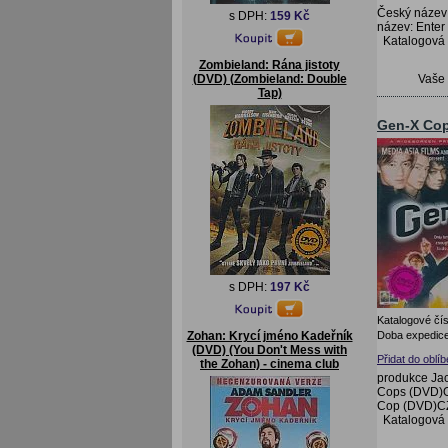
Český název:
s DPH:
159 Kč
název: Enter
Katalogová
Zombieland: Rána jistoty
Vaše
(DVD) (Zombieland: Double
Tap)
Gen-X Cop
s DPH:
197 Kč
Katalogové čís
Doba expedice
Zohan: Krycí jméno Kadeřník
(DVD) (You Don't Mess with
Přidat do oblí
the Zohan) - cinema club
produkce Jac
Cops (DVD)Or
Cop (DVD)CZ
Katalogová