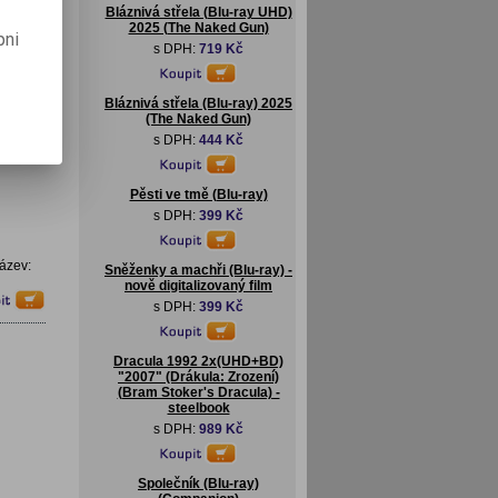
Bláznivá střela (Blu-ray UHD)
2025 (The Naked Gun)
pni
s DPH:
719 Kč
Bláznivá střela (Blu-ray) 2025
(The Naked Gun)
s DPH:
444 Kč
Pěsti ve tmě (Blu-ray)
s DPH:
399 Kč
ázev:
Sněženky a machři (Blu-ray) -
nově digitalizovaný film
s DPH:
399 Kč
Dracula 1992 2x(UHD+BD)
"2007" (Drákula: Zrození)
(Bram Stoker's Dracula) -
steelbook
s DPH:
989 Kč
Společník (Blu-ray)