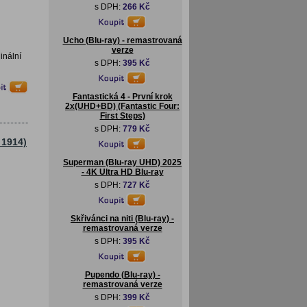
s DPH:
266 Kč
Ucho (Blu-ray) - remastrovaná
verze
inální
s DPH:
395 Kč
Fantastická 4 - První krok
2x(UHD+BD) (Fantastic Four:
First Steps)
s DPH:
779 Kč
 1914)
Superman (Blu-ray UHD) 2025
- 4K Ultra HD Blu-ray
s DPH:
727 Kč
Skřivánci na niti (Blu-ray) -
remastrovaná verze
s DPH:
395 Kč
Pupendo (Blu-ray) -
remastrovaná verze
s DPH:
399 Kč