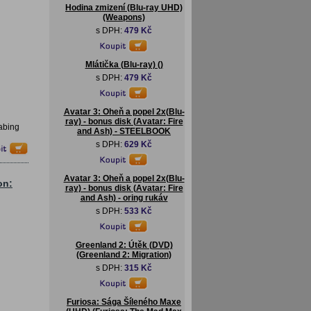
Hodina zmizení (Blu-ray UHD)
(Weapons)
s DPH:
479 Kč
Mlátička (Blu-ray) ()
s DPH:
479 Kč
Avatar 3: Oheň a popel 2x(Blu-
ray) - bonus disk (Avatar: Fire
abing
and Ash) - STEELBOOK
s DPH:
629 Kč
Avatar 3: Oheň a popel 2x(Blu-
on:
ray) - bonus disk (Avatar: Fire
and Ash) - oring rukáv
s DPH:
533 Kč
Greenland 2: Útěk (DVD)
(Greenland 2: Migration)
s DPH:
315 Kč
Furiosa: Sága Šíleného Maxe