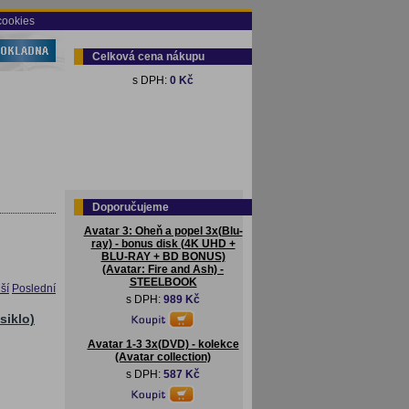
cookies
Celková cena nákupu
s DPH:
0 Kč
Doporučujeme
Avatar 3: Oheň a popel 3x(Blu-
ray) - bonus disk (4K UHD +
BLU-RAY + BD BONUS)
(Avatar: Fire and Ash) -
STEELBOOK
ší
Poslední
s DPH:
989 Kč
siklo)
Avatar 1-3 3x(DVD) - kolekce
(Avatar collection)
s DPH:
587 Kč