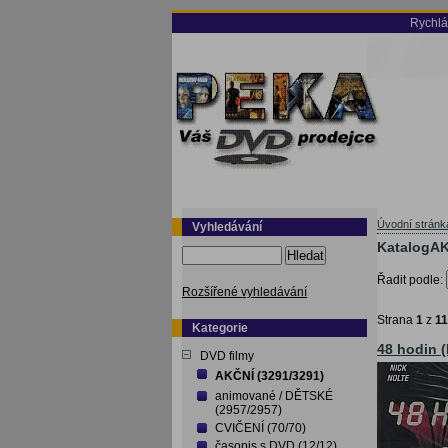
Rychlá
Úvodní stránk
Vyhledávání
KatalogAK
Hledat
Řadit podle:
Rozšířené vyhledávání
Strana
1
z
1
Kategorie
48 hodin (
DVD filmy
AKČNÍ (3291/3291)
animované / DĚTSKÉ
(2957/2957)
CVIČENÍ (70/70)
časopis s DVD (12/12)