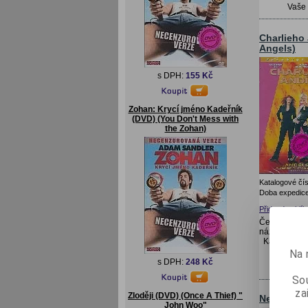
Vaše
Charlieho 
Angels)
s DPH:
155 Kč
Zohan: Krycí jméno Kadeřník
(DVD) (You Don't Mess with
the Zohan)
Katalogové čís
Doba expedice
Přidat do oblí
Český název:
název: Charl
Katalogová
Na 
s DPH:
248 Kč
Vaše
Sou
za
Zloději (DVD) (Once A Thief) "
Nepřemožit
John Woo"