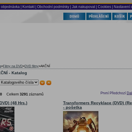
 objednávka
|
Kontakt
|
Obchodní podmínky
|
Jak nakupovat
| Cookies
| Nastavení 
a
»
Filmy na DVD
»
DVD filmy
»
AKČNÍ
ČNÍ - Katalog
První
Předchozí
Dal
10
Celkem
3291
záznamů
DVD) (48 Hrs.)
Transformers Recyklace (DVD) (Re
- pošetka