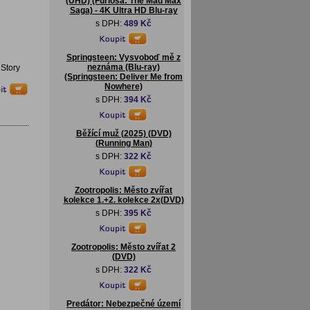
(UHD) (Furiosa: The Mad Max
Saga) - 4K Ultra HD Blu-ray
s DPH:
489 Kč
Springsteen: Vysvoboď mě z
neznáma (Blu-ray)
 Story
(Springsteen: Deliver Me from
Nowhere)
s DPH:
394 Kč
Běžící muž (2025) (DVD)
(Running Man)
s DPH:
322 Kč
Zootropolis: Město zvířat
kolekce 1.+2. kolekce 2x(DVD)
s DPH:
395 Kč
Zootropolis: Město zvířat 2
(DVD)
s DPH:
322 Kč
Predátor: Nebezpečné území