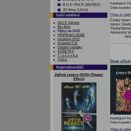
Katalogové čís
B O X / PACK (962/962)
Doba expedice
3D filmy (14/14)
Přidat do oblí
Další oddělení
Český název:
AKCE měsíce
název: Gladi
Blu-Ray
TitulkyStane
Filmy na DVD
Alexandra Ve
PŘIPRAVUJEME
Vaš
Hudebni DVD
Hudební CD
Ostatní nabídky
POŠETKY
T i s k o v k a
Tvůrci
Drak přich
Nejprodávanější
Zpětná reakce (DVD) (Trigger
Effect)
Katalogové čís
Doba expedice
Přidat do oblí