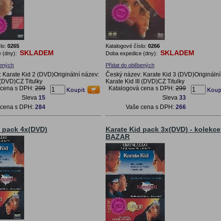
lo:
0265
Katalogové číslo:
0266
SKLADEM
SKLADEM
 (dny):
Doba expedice (dny):
bených
Přidat do oblíbených
 Karate Kid 2 (DVD)Originální název:
Český název: Karate Kid 3 (DVD)Originální
 (DVD)CZ Titulky
Karate Kid III (DVD)CZ Titulky
 cena s DPH:
299
Katalogová cena s DPH:
299
Sleva
15
Sleva
33
 cena s DPH:
284
Vaše cena s DPH:
266
d pack 4x(DVD)
Karate Kid pack 3x(DVD) - kolekce
BAZAR