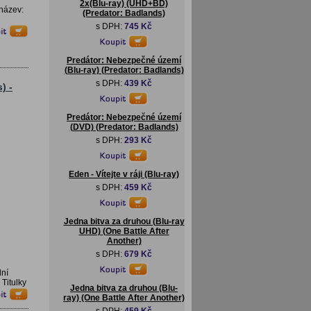
2x(Blu-ray) (UHD+BD)
název:
(Predator: Badlands)
s DPH:
745 Kč
Predátor: Nebezpečné území
(Blu-ray) (Predator: Badlands)
s DPH:
439 Kč
) -
Predátor: Nebezpečné území
(DVD) (Predator: Badlands)
s DPH:
293 Kč
Eden - Vítejte v ráji (Blu-ray)
s DPH:
459 Kč
Jedna bitva za druhou (Blu-ray
UHD) (One Battle After
Another)
s DPH:
679 Kč
lní
Titulky
Jedna bitva za druhou (Blu-
ray) (One Battle After Another)