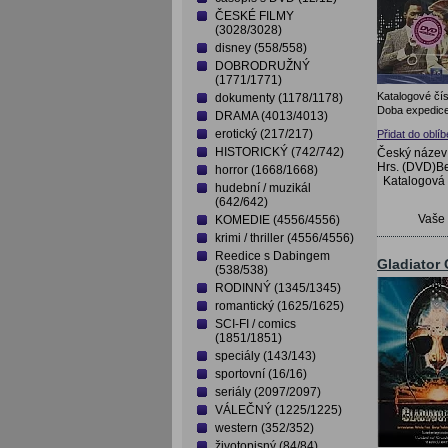
ČESKÉ FILMY
(3028/3028)
disney (558/558)
DOBRODRUŽNÝ
(1771/1771)
Katalogové čís
dokumenty (1178/1178)
Doba expedice
DRAMA (4013/4013)
erotický (217/217)
Přidat do oblí
HISTORICKÝ (742/742)
Český název:
Hrs. (DVD)B
horror (1668/1668)
Katalogová
hudební / muzikál
(642/642)
Vaše
KOMEDIE (4556/4556)
krimi / thriller (4556/4556)
Reedice s Dabingem
Gladiator
(538/538)
RODINNÝ (1345/1345)
romantický (1625/1625)
SCI-FI / comics
(1851/1851)
speciály (143/143)
sportovní (16/16)
seriály (2097/2097)
VÁLEČNÝ (1225/1225)
western (352/352)
životopisný (84/84)