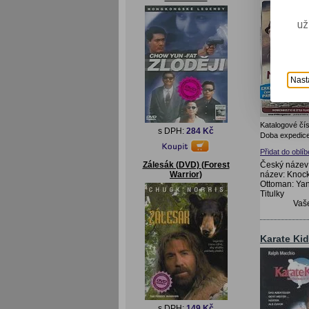
už
Nast
Katalogové čís
s DPH:
284 Kč
Doba expedice
Přidat do oblí
Český název:
Zálesák (DVD) (Forest
název: Knocko
Warrior)
Ottoman: Yan
Titulky
Vaš
Karate Kid
s DPH:
149 Kč