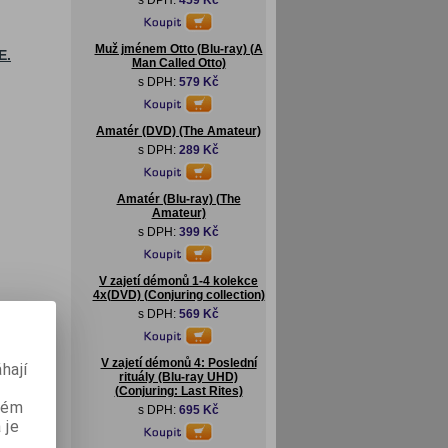
s DPH:
459 Kč
Muž jménem Otto (Blu-ray) (A
E.
Man Called Otto)
s DPH:
579 Kč
Amatér (DVD) (The Amateur)
s DPH:
289 Kč
Amatér (Blu-ray) (The
Amateur)
s DPH:
399 Kč
V zajetí démonů 1-4 kolekce
4x(DVD) (Conjuring collection)
s DPH:
569 Kč
ální
lky
V zajetí démonů 4: Poslední
hají
rituály (Blu-ray UHD)
(Conjuring: Last Rites)
aném
s DPH:
695 Kč
 je