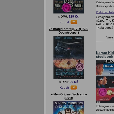
Katalogové čís
Doba expedice
Přidat do oblí
s DPH:
129 Kč
Český název:
název: The Ka
4x(DVD)CZ T
Katalogová
Za hranicí smrti (DVD) (S.S.
Doomtrooper)
Vaše
Karate Kid
steelboo
s DPH:
99 Kč
X-Men Origins: Wolverine
(DVD)
Katalogové čís
Doba expedice