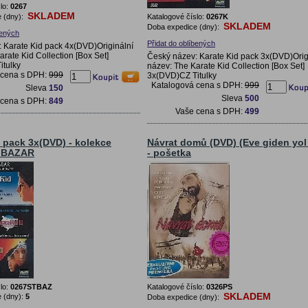
lo:
0267
SKLADEM
 (dny):
Katalogové číslo:
0267K
SKLADEM
Doba expedice (dny):
bených
Přidat do oblíbených
 Karate Kid pack 4x(DVD)Originální
rate Kid Collection [Box Set]
Český název: Karate Kid pack 3x(DVD)Orig
itulky
název: The Karate Kid Collection [Box Set]
 cena s DPH:
999
3x(DVD)CZ Titulky
Katalogová cena s DPH:
999
Sleva
150
Sleva
500
 cena s DPH:
849
Vaše cena s DPH:
499
 pack 3x(DVD) - kolekce
Návrat domů (DVD) (Eve giden yol
k BAZAR
- pošetka
lo:
0267STBAZ
Katalogové číslo:
0326PS
SKLADEM
 (dny):
5
Doba expedice (dny):