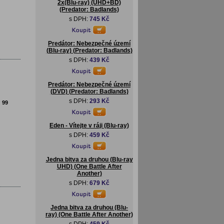
2x(Blu-ray) (UHD+BD)
(Predator: Badlands)
s DPH:
745 Kč
Predátor: Nebezpečné území
(Blu-ray) (Predator: Badlands)
s DPH:
439 Kč
Predátor: Nebezpečné území
(DVD) (Predator: Badlands)
s DPH:
293 Kč
:
99
Eden - Vítejte v ráji (Blu-ray)
s DPH:
459 Kč
Jedna bitva za druhou (Blu-ray
UHD) (One Battle After
Another)
s DPH:
679 Kč
Jedna bitva za druhou (Blu-
ray) (One Battle After Another)