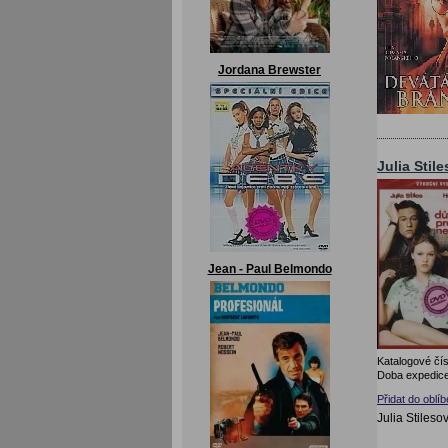
Jordana Brewster
Julia Stile
Jean - Paul Belmondo
Katalogové čís
Doba expedice
Přidat do oblí
Julia Stiles