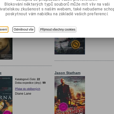
Blokování některých typů souborů může mít vliv na vaši
ivatelskou zkušenost s naším webem, také nebudeme scho
DiCaprio
Tom Cruise
poskytnout vám nabídku na základě vašich preferencí.
Katalogové číslo:
20
Katalogové číslo:
21
Doba expedice (dny):
99
Doba expedice (dny)
Přidat do oblíbených
Přidat do oblíbených
avení
Odmítnout vše
Přijmout všechny cookies
Leonardo DiCaprio
Tom Cruise
e
Jason Statham
Katalogové číslo:
22
Doba expedice (dny):
99
Přidat do oblíbených
Diane Lane