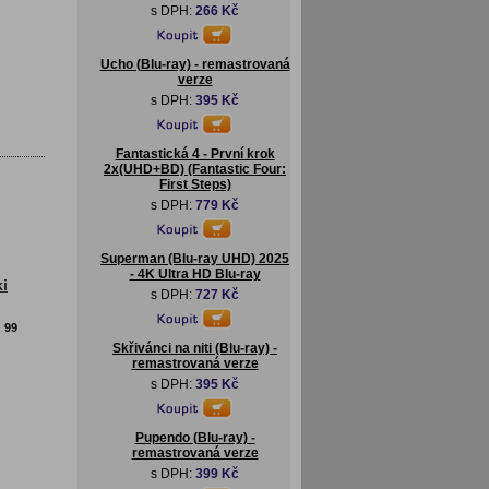
s DPH:
266 Kč
Ucho (Blu-ray) - remastrovaná
verze
s DPH:
395 Kč
Fantastická 4 - První krok
2x(UHD+BD) (Fantastic Four:
First Steps)
s DPH:
779 Kč
Superman (Blu-ray UHD) 2025
- 4K Ultra HD Blu-ray
i
s DPH:
727 Kč
:
99
Skřivánci na niti (Blu-ray) -
remastrovaná verze
s DPH:
395 Kč
Pupendo (Blu-ray) -
remastrovaná verze
s DPH:
399 Kč