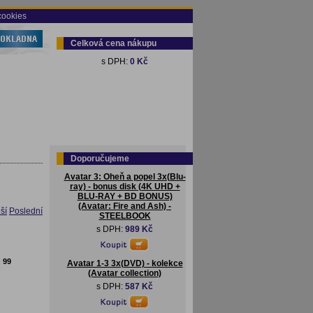
cookies
Celková cena nákupu
s DPH:
0 Kč
Doporučujeme
Avatar 3: Oheň a popel 3x(Blu-
ray) - bonus disk (4K UHD +
BLU-RAY + BD BONUS)
(Avatar: Fire and Ash) -
ší
Poslední
STEELBOOK
s DPH:
989 Kč
:
99
Avatar 1-3 3x(DVD) - kolekce
(Avatar collection)
s DPH:
587 Kč