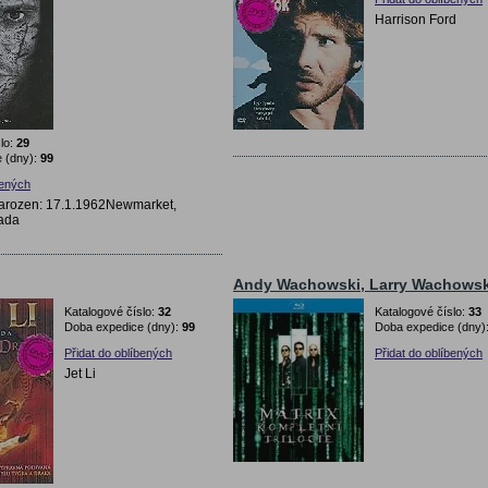
Harrison Ford
lo:
29
 (dny):
99
bených
narozen: 17.1.1962Newmarket,
nada
Andy Wachowski, Larry Wachowsk
Katalogové číslo:
32
Katalogové číslo:
33
Doba expedice (dny):
99
Doba expedice (dny)
Přidat do oblíbených
Přidat do oblíbených
Jet Li