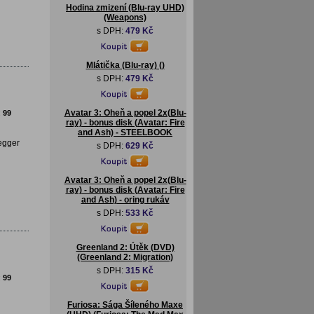
Hodina zmizení (Blu-ray UHD)
(Weapons)
s DPH:
479 Kč
Mlátička (Blu-ray) ()
s DPH:
479 Kč
Avatar 3: Oheň a popel 2x(Blu-
:
99
ray) - bonus disk (Avatar: Fire
and Ash) - STEELBOOK
egger
s DPH:
629 Kč
Avatar 3: Oheň a popel 2x(Blu-
ray) - bonus disk (Avatar: Fire
and Ash) - oring rukáv
s DPH:
533 Kč
Greenland 2: Útěk (DVD)
(Greenland 2: Migration)
s DPH:
315 Kč
:
99
Furiosa: Sága Šíleného Maxe