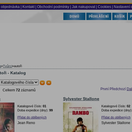
 objednávka
|
Kontakt
|
Obchodní podmínky
|
Jak nakupovat
| Cookies
| Nastavení 
a
»
Tvůrci
»
autoři
oři - Katalog
První
Předchozí
Dal
Celkem
72
záznamů
o
Sylvester Stallone
Katalogové číslo:
01
Katalogové číslo:
02
Doba expedice (dny):
99
Doba expedice (dny)
Přidat do oblíbených
Přidat do oblíbených
Jean Reno
Sylvester Stallone