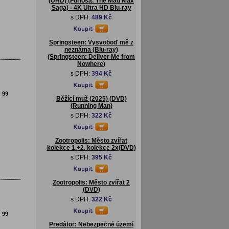
(UHD) (Furiosa: The Mad Max
Saga) - 4K Ultra HD Blu-ray
s DPH:
489 Kč
Springsteen: Vysvoboď mě z
neznáma (Blu-ray)
(Springsteen: Deliver Me from
Nowhere)
s DPH:
394 Kč
:
99
Běžící muž (2025) (DVD)
(Running Man)
s DPH:
322 Kč
Zootropolis: Město zvířat
kolekce 1.+2. kolekce 2x(DVD)
s DPH:
395 Kč
Zootropolis: Město zvířat 2
(DVD)
s DPH:
322 Kč
:
99
Predátor: Nebezpečné území