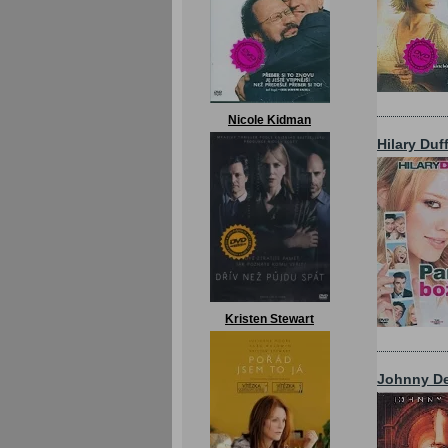
Nicole Kidman
Hilary Duf
Kristen Stewart
Johnny D