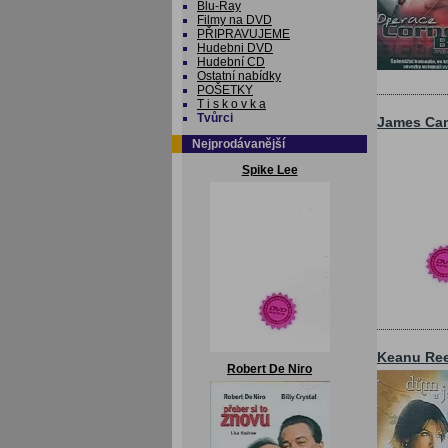
Blu-Ray
Filmy na DVD
PŘIPRAVUJEME
Hudebni DVD
Hudební CD
Ostatní nabídky
POŠETKY
T i s k o v k a
Tvůrci
James Ca
Nejprodávanější
Spike Lee
Keanu Re
Robert De Niro