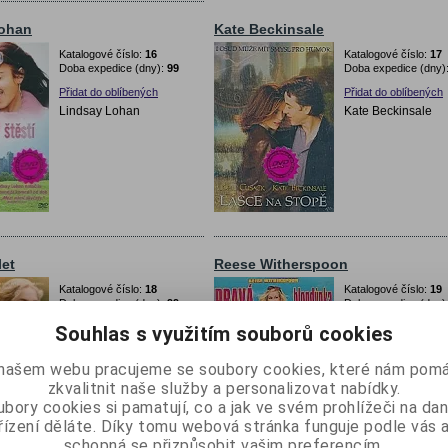
Lohan
Kate Beckinsale
Katalogové číslo:
16
Katalogové číslo:
17
Doba expedice (dny):
99
Doba expedice (dny)
Přidat do oblíbených
Přidat do oblíbených
Lindsay Lohan
Kate Beckinsale
let
Reese Witherspoon
Katalogové číslo:
18
Katalogové číslo:
19
Doba expedice (dny):
99
Doba expedice (dny)
Přidat do oblíbených
Přidat do oblíbených
Souhlas s využitím souborů cookies
Kate Winsletová
Reese Witherspoo
našem webu pracujeme se soubory cookies, které nám pomá
zkvalitnit naše služby a personalizovat nabídky.
bory cookies si pamatují, co a jak ve svém prohlížeči na d
řízení děláte. Díky tomu webová stránka funguje podle vás a
schopná se přizpůsobit vašim preferencím.