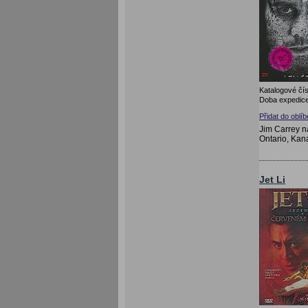
Katalogové čís
Doba expedice
Přidat do oblí
Jim Carrey 
Ontario, Ka
Jet Li