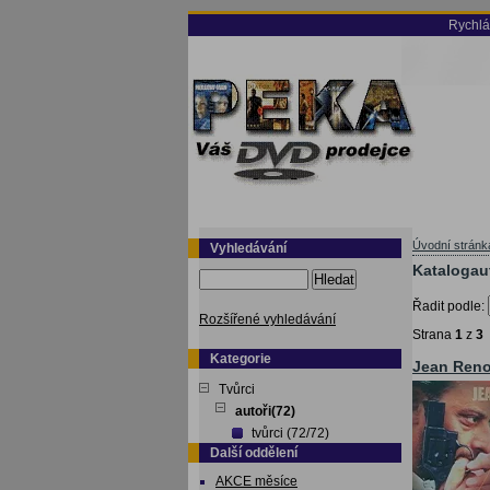
Rychlá
Úvodní stránk
Vyhledávání
Katalogaut
Hledat
Řadit podle:
Rozšířené vyhledávání
Strana
1
z
3
Kategorie
Jean Ren
Tvůrci
autoři(72)
tvůrci (72/72)
Další oddělení
AKCE měsíce