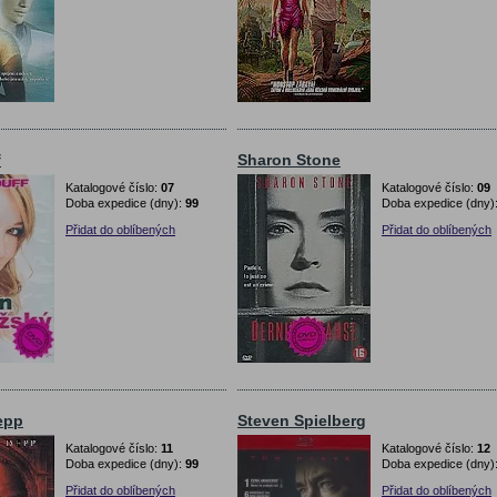
f
Sharon Stone
Katalogové číslo:
07
Katalogové číslo:
09
Doba expedice (dny):
99
Doba expedice (dny)
Přidat do oblíbených
Přidat do oblíbených
epp
Steven Spielberg
Katalogové číslo:
11
Katalogové číslo:
12
Doba expedice (dny):
99
Doba expedice (dny)
Přidat do oblíbených
Přidat do oblíbených