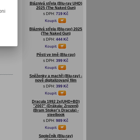
Bláznivá střela (Blu-ray UHD)
2025 (The Naked Gun)
pni
s DPH:
719 Kč
:
99
Bláznivá střela (Blu-ray) 2025
(The Naked Gun)
s DPH:
444 Kč
Pěsti ve tmě (Blu-ray)
s DPH:
399 Kč
Sněženky a machři (Blu-ray) -
nově digitalizovaný film
s DPH:
399 Kč
Dracula 1992 2x(UHD+BD)
"2007" (Drákula: Zrození)
(Bram Stoker's Dracula) -
steelbook
s DPH:
989 Kč
Společník (Blu-ray)