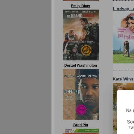
Emily Blunt
Lindsay 
Denzel Washington
Kate Wins
Na 
Sou
Brad Pitt
za