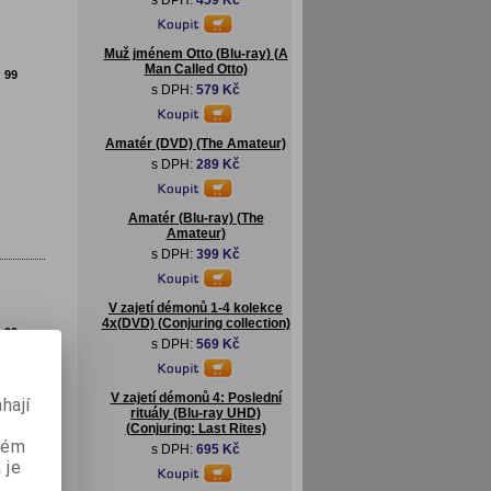
s DPH:
459 Kč
Muž jménem Otto (Blu-ray) (A
Man Called Otto)
:
99
s DPH:
579 Kč
Amatér (DVD) (The Amateur)
s DPH:
289 Kč
Amatér (Blu-ray) (The
Amateur)
s DPH:
399 Kč
V zajetí démonů 1-4 kolekce
4x(DVD) (Conjuring collection)
:
99
s DPH:
569 Kč
n
V zajetí démonů 4: Poslední
hají
rituály (Blu-ray UHD)
(Conjuring: Last Rites)
aném
s DPH:
695 Kč
 je