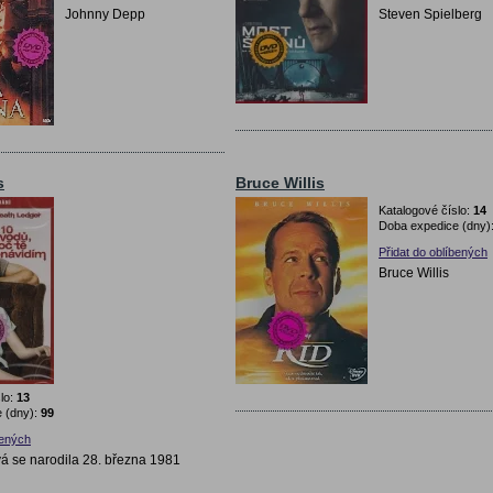
Johnny Depp
Steven Spielberg
s
Bruce Willis
Katalogové číslo:
14
Doba expedice (dny)
Přidat do oblíbených
Bruce Willis
lo:
13
 (dny):
99
bených
ová se narodila 28. března 1981