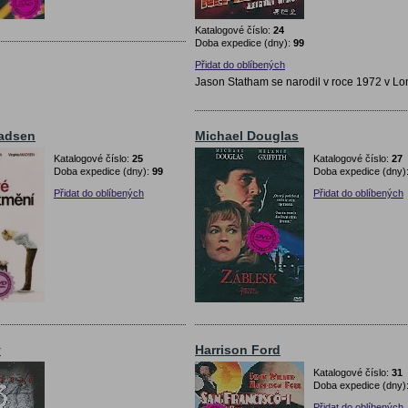
Katalogové číslo:
24
Doba expedice (dny):
99
Přidat do oblíbených
Jason Statham se narodil v roce 1972 v L
Madsen
Michael Douglas
Katalogové číslo:
25
Katalogové číslo:
27
Doba expedice (dny):
99
Doba expedice (dny)
Přidat do oblíbených
Přidat do oblíbených
y
Harrison Ford
Katalogové číslo:
31
Doba expedice (dny)
Přidat do oblíbených