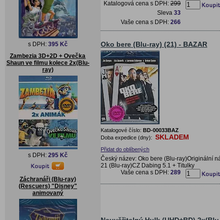
Katalogová cena s DPH:
299
Sleva
33
Vaše cena s DPH:
266
Oko bere (Blu-ray) (21) - BAZAR
s DPH:
395 Kč
Zambezia 3D+2D + Ovečka
Shaun ve filmu kolece 2x(Blu-
ray)
Katalogové číslo:
BD-00033BAZ
SKLADEM
Doba expedice (dny):
Přidat do oblíbených
s DPH:
295 Kč
Český název: Oko bere (Blu-ray)Originální n
21 (Blu-ray)CZ Dabing 5.1 + Titulky
Vaše cena s DPH:
289
Záchranáři (Blu-ray)
(Rescuers) "Disney"
animovaný