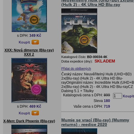
Neuvěřitelný Hulk (UHD+BD) 2x(Blu
(Hulk 2) - 4K Ultra HD Blu-ray
s DPH:
349 Kč
XXX: Nová dimenze (Blu-ray)
XXX 2
Katalogové číslo:
BD-00034-4K
SKLADEM
Doba expedice (dny):
Přidat do oblíbených
Český název: Neuvěřitelný Hulk (UHD+BD)
2x(Blu-ray) (Hulk 2) - 4K Ultra HD Blu-
rayOriginální název: Incredible Hulk (UHD+
2x(Blu-ray) (Hulk 2) - 4K Ultra HD Blu-rayCZ
Dabing 5.1 + Titulky
Katalogová cena s DPH:
899
Sleva
180
Vaše cena s DPH:
719
s DPH:
469 Kč
Mumie se vrací (Blu-ray) (Mummy
X-Men: Dark Phoenix (Blu-ray)
returns) - reedice 2020