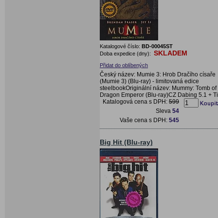
Katalogové číslo:
BD-00045ST
SKLADEM
Doba expedice (dny):
Přidat do oblíbených
Český název: Mumie 3: Hrob Dračího císaře
(Mumie 3) (Blu-ray) - limitovaná edice
steelbookOriginální název: Mummy: Tomb of 
Dragon Emperor (Blu-ray)CZ Dabing 5.1 + Ti
Katalogová cena s DPH:
599
Sleva
54
Vaše cena s DPH:
545
Big Hit (Blu-ray)