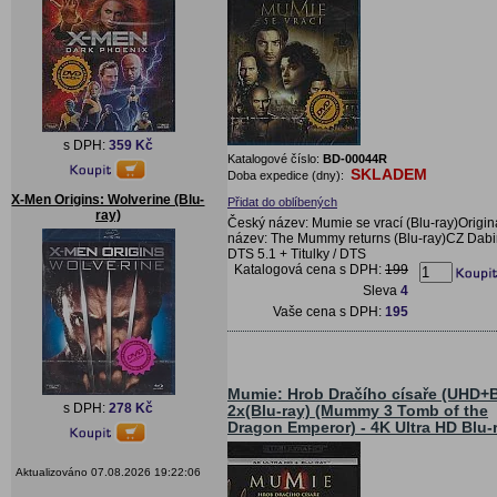
s DPH:
359 Kč
Katalogové číslo:
BD-00044R
SKLADEM
Doba expedice (dny):
X-Men Origins: Wolverine (Blu-
Přidat do oblíbených
ray)
Český název: Mumie se vrací (Blu-ray)Origin
název: The Mummy returns (Blu-ray)CZ Dab
DTS 5.1 + Titulky / DTS
Katalogová cena s DPH:
199
Sleva
4
Vaše cena s DPH:
195
Mumie: Hrob Dračího císaře (UHD+
s DPH:
278 Kč
2x(Blu-ray) (Mummy 3 Tomb of the
Dragon Emperor) - 4K Ultra HD Blu-
Aktualizováno 07.08.2026 19:22:06