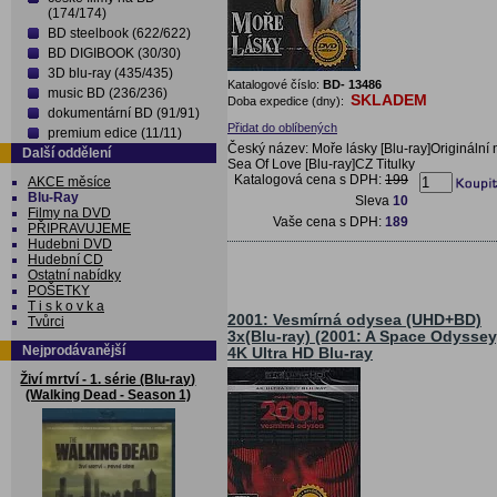
(174/174)
BD steelbook (622/622)
BD DIGIBOOK (30/30)
3D blu-ray (435/435)
Katalogové číslo:
BD- 13486
music BD (236/236)
SKLADEM
Doba expedice (dny):
dokumentární BD (91/91)
Přidat do oblíbených
premium edice (11/11)
Český název: Moře lásky [Blu-ray]Originální 
Další oddělení
Sea Of Love [Blu-ray]CZ Titulky
Katalogová cena s DPH:
199
AKCE měsíce
Blu-Ray
Sleva
10
Filmy na DVD
Vaše cena s DPH:
189
PŘIPRAVUJEME
Hudebni DVD
Hudební CD
Ostatní nabídky
POŠETKY
T i s k o v k a
2001: Vesmírná odysea (UHD+BD)
Tvůrci
3x(Blu-ray) (2001: A Space Odyssey
Nejprodávanější
4K Ultra HD Blu-ray
Živí mrtví - 1. série (Blu-ray)
(Walking Dead - Season 1)