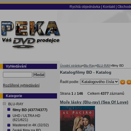
Rychlá objednávka
|
Kontakt
|
Obchodn
Úvodní stránka
»
Blu-Ray
»
BLU-RAY
»
filmy BD
Vyhledávání
Katalogfilmy BD - Katalog
Hledat
Řadit podle:
Rozšířené vyhledávání
Strana
1
z
146
Celkem
4377
záznamů
Kategorie
Moře lásky (Blu-ray) (Sea Of Love)
BLU-RAY
filmy BD (4377/4377)
UHD / ULTRA HD
(621/621)
Mastered in 4K (32/32)
české filmy na BD