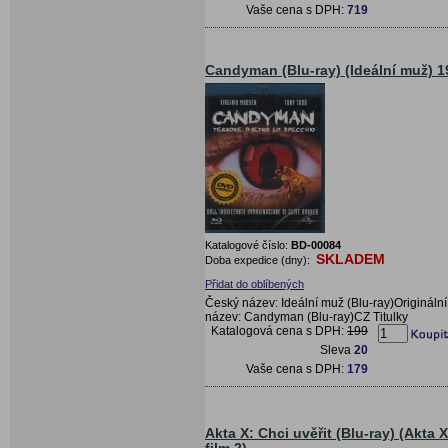
Vaše cena s DPH:
719
Candyman (Blu-ray) (Ideální muž) 1
Katalogové číslo:
BD-00084
SKLADEM
Doba expedice (dny):
Přidat do oblíbených
Český název: Ideální muž (Blu-ray)Originální
název: Candyman (Blu-ray)CZ Titulky
Katalogová cena s DPH:
199
Sleva
20
Vaše cena s DPH:
179
Akta X: Chci uvěřit (Blu-ray) (Akta X