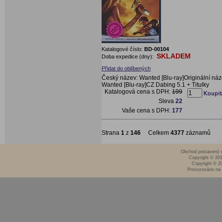
Katalogové číslo:
BD-00104
SKLADEM
Doba expedice (dny):
Přidat do oblíbených
Český název: Wanted [Blu-ray]Originální náz
Wanted [Blu-ray]CZ Dabing 5.1 + Titulky
Katalogová cena s DPH:
199
Sleva
22
Vaše cena s DPH:
177
Strana
1
z
146
Celkem
4377
záznamů
Obchod postavený n
Copyright © 20
Copyright © 2
Provozováno na