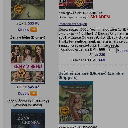
Katalogové číslo:
BD-00003-4K
SKLADEM
Doba expedice (dny):
s DPH:
533 Kč
Přidat do oblíbených
Český název: 2001: Vesmírná odysea (UHD
3x(Blu-ray) - 4K Ultra HD Blu-ray Originální 
2001: A Space Odyssey (UHD+BD) 3x(Blu-r
Ženy v běhu (Blu-ray)
TitulkyTen nejlepší, nejkrásnější a nejvíce d
stimulující science-fiction film ze všech.
Katalogová cena s DPH:
899
Sleva
230
Vaše cena s DPH:
669
Svůdné zombie (Blu-ray) (Zombie
Strippers)
s DPH:
545 Kč
Žena v černém 1 (Blu-ray)
(Woman in Black)
Katalogové číslo:
BD-00008