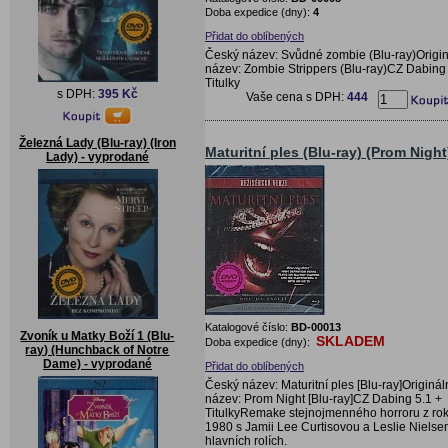
Doba expedice (dny):
4
Přidat do oblíbených
Český název: Svůdné zombie (Blu-ray)Origin
název: Zombie Strippers (Blu-ray)CZ Dabing 
Titulky
s DPH:
395 Kč
Vaše cena s DPH:
444
Železná Lady (Blu-ray) (Iron
Maturitní ples (Blu-ray) (Prom Night
Lady) - vyprodané
Katalogové číslo:
BD-00013
Zvoník u Matky Boží 1 (Blu-
SKLADEM
Doba expedice (dny):
ray) (Hunchback of Notre
Dame) - vyprodané
Přidat do oblíbených
Český název: Maturitní ples [Blu-ray]Originál
název: Prom Night [Blu-ray]CZ Dabing 5.1 +
TitulkyRemake stejnojmenného horroru z ro
1980 s Jamii Lee Curtisovou a Leslie Niels
hlavních rolích.