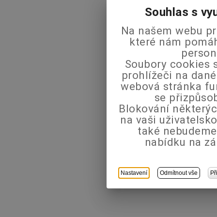
Souhlas s vy
Na našem webu pra
které nám pomáha
person
Soubory cookies s
prohlížeči na dané
webová stránka fu
se přizpůso
Blokování některýc
na vaši uživatels
také nebudeme
nabídku na zá
Nastavení
Odmítnout vše
Př