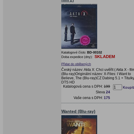
film 2)
Katalogové číslo:
BD-00102
SKLADEM
Doba expedice (dny):
Přidat do oblíbených
Český název: Akta X: Chci uvěřit ( Akta X - fil
(Blu-ray)Originální název: X-Files: I Want to
Believe, The (Blu-ray)CZ Dabing 5.1 + Titulky
DTS HD
Katalogová cena s DPH:
199
Sleva
24
Vaše cena s DPH:
175
Wanted (Blu-ray)