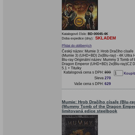
Katalogové číslo:
BD-00045-4K
SKLADEM
Doba expedice (dny):
Přidat do oblíbených
Český název: Mumie 3: Hrob Dračího císaře
(Mumie 3) (UHD+BD) 2x(Blu-ray) - 4K Ultra
Blu-ray Originální název: Mummy 3 Tomb of 
Dragon Emperor (UHD+BD) 2x(Blu-ray)CZ 
5.1 + Titulky
Katalogová cena s DPH:
899
Sleva
270
Vaše cena s DPH:
629
Mumie: Hrob Dračího císaře (Blu-ra
(Mummy Tomb of the Dragon Empero
limitovaná edice steelbook