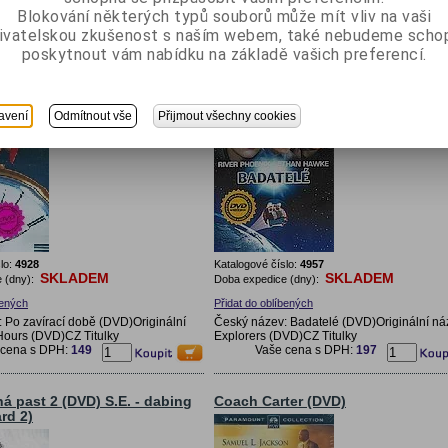
Sleva
100
Blokování některých typů souborů může mít vliv na vaši
 cena s DPH:
299
ivatelskou zkušenost s naším webem, také nebudeme scho
poskytnout vám nabídku na základě vašich preferencí.
í době (DVD) (After Hours)
Badatelé (DVD) (Explorers)
avení
Odmítnout vše
Přijmout všechny cookies
lo:
4928
Katalogové číslo:
4957
SKLADEM
SKLADEM
 (dny):
Doba expedice (dny):
bených
Přidat do oblíbených
 Po zavírací době (DVD)Originální
Český název: Badatelé (DVD)Originální ná
 Hours (DVD)CZ Titulky
Explorers (DVD)CZ Titulky
 cena s DPH:
149
Vaše cena s DPH:
197
á past 2 (DVD) S.E. - dabing
Coach Carter (DVD)
ard 2)