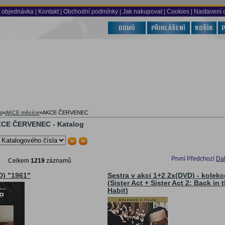
 objednávka
|
Kontakt
|
Obchodní podmínky
|
Jak nakupovat
| Cookies
| Nastavení 
a
»
AKCE měsíce
»
AKCE ČERVENEC
KCE ČERVENEC - Katalog
První
Předchozí
Dal
1
Celkem
1219
záznamů
D) "1961"
Sestra v akci 1+2 2x(DVD) - kolekc
(Sister Act + Sister Act 2: Back in 
Habit)