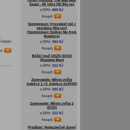
(UHD) (Furiosa: The Mad Max
Saga) - 4K Ultra HD Blu-ray
s DPH:
489 Kč
Springsteen: Vysvoboď mě z
neznáma (Blu-ray)
(Springsteen: Deliver Me from
Nowhere)
 -
í název:
s DPH:
394 Kč
Běžící muž (2025) (DVD)
(Running Man)
s DPH:
322 Kč
Zootropolis: Město zvířat
kolekce 1.+2. kolekce 2x(DVD)
s DPH:
395 Kč
Zootropolis: Město zvířat 2
(DVD)
s DPH:
322 Kč
Predátor: Nebezpečné území