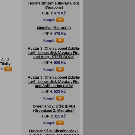
Hodina zmizení (Blu-ray UHD)
(Weapons)
s DPH:
479 Kč
Mlátička (Blu-ray) ()
s DPH:
479 Kč
Avatar 3: Oheň a popel 2x(Blu-
ray) - bonus disk (Avatar: Fire
and Ash) - STEELBOOK
 Act 2:
s DPH:
629 Kč
Titulky
Avatar 3: Oheň a popel 2x(Blu-
ray) - bonus disk (Avatar: Fire
and Ash) - oring rukáv
s DPH:
533 Kč
Greenland 2: Útěk (DVD)
(Greenland 2: Migration)
s DPH:
315 Kč
Furiosa: Sága Šíleného Maxe