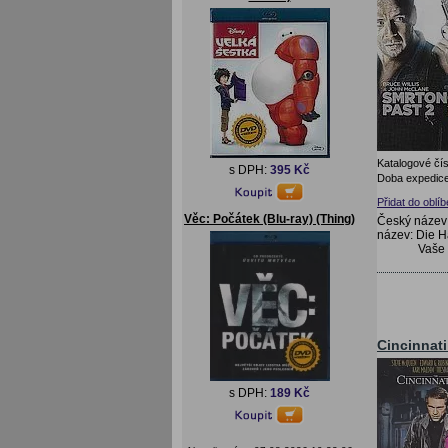
Katalogové čís
s DPH:
395 Kč
Doba expedice
Přidat do oblí
Věc: Počátek (Blu-ray) (Thing)
Český název:
název: Die H
Vaše
Cincinnati
s DPH:
189 Kč