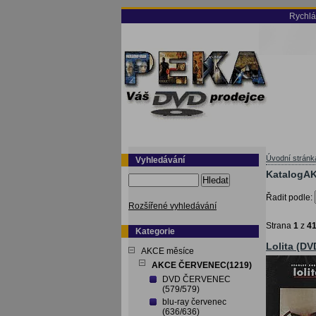
Rychlá
Úvodní stránk
Vyhledávání
KatalogA
Hledat
Řadit podle:
Rozšířené vyhledávání
Strana
1
z
4
Kategorie
Lolita (DV
AKCE měsíce
AKCE ČERVENEC(1219)
DVD ČERVENEC
(579/579)
blu-ray červenec
(636/636)