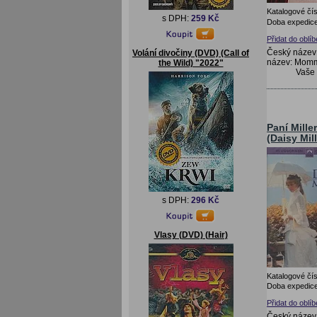
Katalogové čís
s DPH:
259 Kč
Doba expedice
Přidat do oblí
Český název
Volání divočiny (DVD) (Call of
název: Momm
the Wild) "2022"
Vaše
Paní Mille
(Daisy Mill
s DPH:
296 Kč
Vlasy (DVD) (Hair)
Katalogové čís
Doba expedice
Přidat do oblí
Český název: