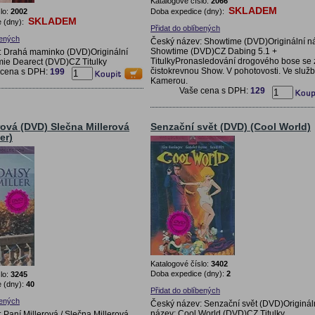
Katalogové číslo:
2066
SKLADEM
lo:
2002
Doba expedice (dny):
SKLADEM
 (dny):
Přidat do oblíbených
bených
Český název: Showtime (DVD)Originální n
Showtime (DVD)CZ Dabing 5.1 +
: Drahá maminko (DVD)Originální
TitulkyPronasledování drogového bose se 
ie Dearect (DVD)CZ Titulky
čistokrevnou Show. V pohotovosti. Ve služb
 cena s DPH:
199
Kamerou.
Vaše cena s DPH:
129
rová (DVD) Slečna Millerová
Senzační svět (DVD) (Cool World)
er)
Katalogové číslo:
3402
Doba expedice (dny):
2
lo:
3245
 (dny):
40
Přidat do oblíbených
bených
Český název: Senzační svět (DVD)Originál
název: Cool World (DVD)CZ Titulky
 Paní Millerová / Slečna Millerová