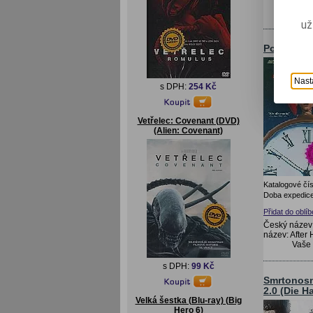
Vaše
už
Po zavírac
Nast
s DPH:
254 Kč
Vetřelec: Covenant (DVD)
(Alien: Covenant)
Katalogové čís
Doba expedice
Přidat do oblí
Český název:
název: After
Vaše
s DPH:
99 Kč
Smrtonosn
2.0 (Die H
Velká šestka (Blu-ray) (Big
Hero 6)