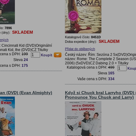
lo:
7896
SKLADEM
 (dny):
Katalogové číslo:
8451D
bených
SKLADEM
Doba expedice (dny):
 Cincinnati Kid (DVD)Originální
Přidat do oblíbených
nati Kid, the (DVD)CZ Titulky
 cena s DPH:
199
Český název: Řím: Sezóna 2 5x(DVD)Origi
název: Rome: The Complete 2 Season (US
Sleva
24
2006) (5xDVD)CZ Dabing 2.0 + Titulky
 cena s DPH:
175
Katalogová cena s DPH:
499
Sleva
165
Vaše cena s DPH:
334
an (DVD) (Evan Almighty)
Když si Chuck bral Larryho (DVD) 
Pronounce You Chuck and Larry)