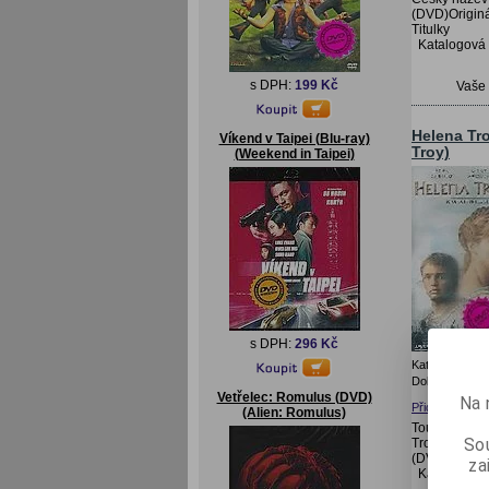
(DVD)Originá
Titulky
Katalogová
s DPH:
199 Kč
Vaše
Helena Tro
Víkend v Taipei (Blu-ray)
Troy)
(Weekend in Taipei)
s DPH:
296 Kč
Katalogové čís
Doba expedice
Vetřelec: Romulus (DVD)
Na 
Přidat do oblí
(Alien: Romulus)
Touha je pře
Sou
Trojská (DVD
(DVD)CZ Titu
za
Katalogová