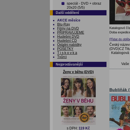
speciál - DVD + obraz
20x20 (5/5)
Další oddělení
AKCE měsíce
Blu-Ray
Katalogové čís
Filmy na DVD
Doba expedice
PŘIPRAVUJEME
Hudebni DVD
Přidat do oblí
Hudební CD
Český název:
Ostatní nabídky
(DVD)CZ Titu
POŠETKY
Katalogová
T i s k o v k a
Tvůrci
Vaše
Nejprodávanější
Ženy v běhu (DVD)
Bubliňák 
s DPH:
119 Kč