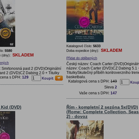
Katalogové číslo:
5633
SKLADEM
lo:
5580
Doba expedice (dny):
SKLADEM
 (dny):
Přidat do oblíbených
bených
Český název: Coach Carter (DVD)Origináln
název: Coach Carter (DVD)CZ Dabing 5.1 
 Smrtonosná past 2 (DVD)Originální
TitulkySkutečný příběh kontroverzního tren
ard 2 (DVD)CZ Dabing 2.0 + Titulky
basketbalu.
 cena s DPH:
129
Katalogová cena s DPH:
149
Sleva
2
Vaše cena s DPH:
147
 Kid (DVD)
Řím - kompletní 2 sezóna 5x(DVD)
(Rome: Complete Collection, Sea
2) - dovoz