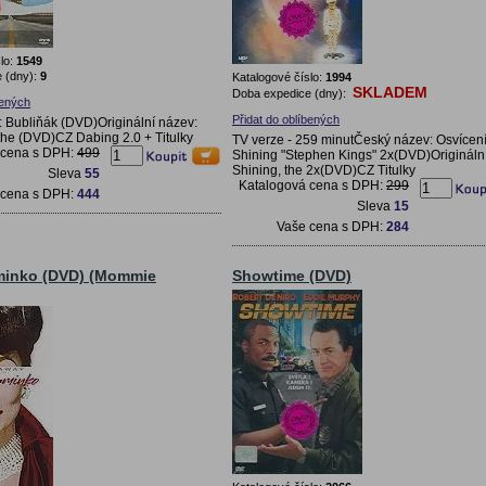
lo:
1549
 (dny):
9
Katalogové číslo:
1994
SKLADEM
Doba expedice (dny):
bených
Přidat do oblíbených
 Bubliňák (DVD)Originální název:
the (DVD)CZ Dabing 2.0 + Titulky
TV verze - 259 minutČeský název: Osvícení
 cena s DPH:
499
Shining "Stephen Kings" 2x(DVD)Origináln
Shining, the 2x(DVD)CZ Titulky
Sleva
55
Katalogová cena s DPH:
299
 cena s DPH:
444
Sleva
15
Vaše cena s DPH:
284
minko (DVD) (Mommie
Showtime (DVD)