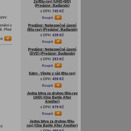
2x(Blu-ray) (UHD+BD)
(Predator: Badlands)
s DPH:
745 Kč
ázev:
změní v
Predátor: Nebezpečné území
ě. Před
(Blu-ray) (Predator: Badlands)
s DPH:
439 Kč
Predátor: Nebezpečné území
(DVD) (Predator: Badlands)
s DPH:
293 Kč
Eden - Vítejte v ráji (Blu-ray)
s DPH:
459 Kč
Jedna bitva za druhou (Blu-ray
UHD) (One Battle After
Another)
s DPH:
679 Kč
Jedna bitva za druhou (Blu-
ray) (One Battle After Another)
ní