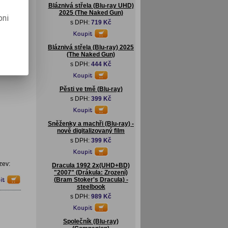
Bláznivá střela (Blu-ray UHD)
2025 (The Naked Gun)
pni
s DPH:
719 Kč
Bláznivá střela (Blu-ray) 2025
(The Naked Gun)
s DPH:
444 Kč
Pěsti ve tmě (Blu-ray)
s DPH:
399 Kč
Sněženky a machři (Blu-ray) -
nově digitalizovaný film
s DPH:
399 Kč
zev:
Dracula 1992 2x(UHD+BD)
"2007" (Drákula: Zrození)
(Bram Stoker's Dracula) -
steelbook
s DPH:
989 Kč
Společník (Blu-ray)