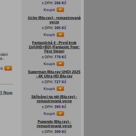
s DPH:
266 Kč
Ucho (Blu-ray) - remastrovaná
verze
s DPH:
395 Kč
Fantastická 4 - První krok
2x(UHD+BD) (Fantastic Four:
First Steps)
nální
s DPH:
779 Kč
A -
Superman (Blu-ray UHD) 2025
- 4K Ultra HD Blu-ray
s DPH:
727 Kč
(I Now
Skřivánci na niti (Blu-ray) -
remastrovaná verze
s DPH:
395 Kč
Pupendo (Blu-ray) -
remastrovaná verze
s DPH:
399 Kč