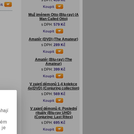
s DPH:
459 Kč
Muž jménem Otto (Blu-ray) (A
Man Called Otto)
s DPH:
579 Kč
Amatér (DVD) (The Amateur)
s DPH:
289 Kč
Amatér (Blu-ray) (The
Amateur)
s DPH:
399 Kč
V zajetí démonů 1-4 kolekce
4x(DVD) (Conjuring collection)
s DPH:
569 Kč
V zajetí démonů 4: Poslední
hají
v: In
rituály (Blu-ray UHD)
(Conjuring: Last Rites)
aném
s DPH:
695 Kč
 je