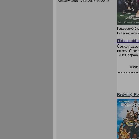
Aktualizováno 07.08.2026 19:22:06
Katalogové čís
Doba expedice
Přidat do oblí
Český název:
název: Cincin
Katalogová
Vaše
Božský Ev