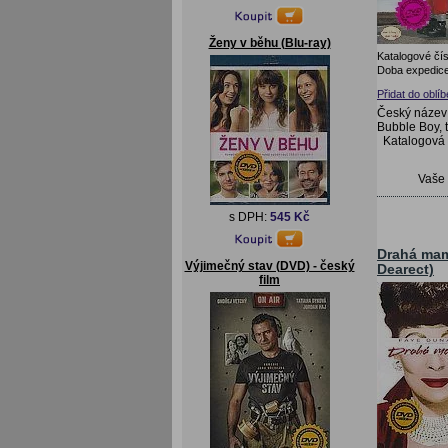
Ženy v běhu (Blu-ray)
Katalogové čís
Doba expedice
Přidat do oblí
Český název:
Bubble Boy, 
Katalogová
Vaše
s DPH:
545 Kč
Drahá ma
Výjimečný stav (DVD) - český
Dearect)
film