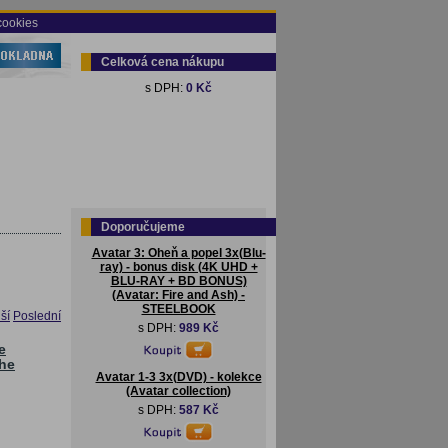
cookies
Celková cena nákupu
s DPH:
0 Kč
Doporučujeme
Avatar 3: Oheň a popel 3x(Blu-
ray) - bonus disk (4K UHD +
BLU-RAY + BD BONUS)
(Avatar: Fire and Ash) -
STEELBOOK
ší
Poslední
s DPH:
989 Kč
e
the
Avatar 1-3 3x(DVD) - kolekce
(Avatar collection)
s DPH:
587 Kč