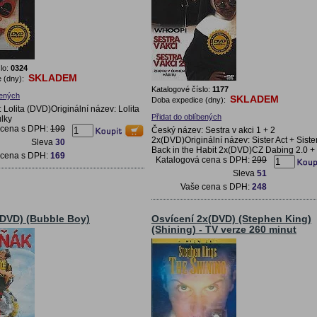
lo:
0324
SKLADEM
 (dny):
Katalogové číslo:
1177
bených
SKLADEM
Doba expedice (dny):
 Lolita (DVD)Originální název: Lolita
Přidat do oblíbených
lky
 cena s DPH:
199
Český název: Sestra v akci 1 + 2
2x(DVD)Originální název: Sister Act + Sister
Sleva
30
Back in the Habit 2x(DVD)CZ Dabing 2.0 + 
 cena s DPH:
169
Katalogová cena s DPH:
299
Sleva
51
Vaše cena s DPH:
248
(DVD) (Bubble Boy)
Osvícení 2x(DVD) (Stephen King)
(Shining) - TV verze 260 minut