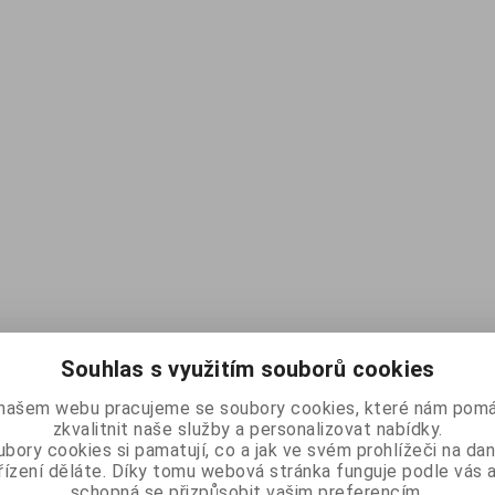
Souhlas s využitím souborů cookies
našem webu pracujeme se soubory cookies, které nám pomá
zkvalitnit naše služby a personalizovat nabídky.
bory cookies si pamatují, co a jak ve svém prohlížeči na d
řízení děláte. Díky tomu webová stránka funguje podle vás a
schopná se přizpůsobit vašim preferencím.