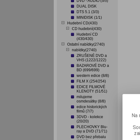
DVD - AUDIO (5/5)
DUAL DISK
DTS 5.1 (3/3)
MINIDISK (1/1)
Hudební CD(430)
CD hudební(430)
Hudební CD
(430/430)
Ostatní nabídky(2740)
nabídky(2740)
ZRUŠENÉ DVD a
VHS (1222/1222)
BAZAROVÉ DVD a
BD (699/699)
western edice (8/8)
FILM X (254/254)
EDICE FILMOVÉ
KLENOTY (51/51)
milujeme
osmdesátky (8/8)
edice historických
filmů (7/7)
Na 
3DVD - kolekce
(20/20)
Sou
PLECHOVKY Blu-
ray a DVD (71/71)
za
DVD bez přebalu