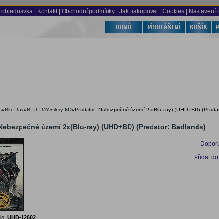
 objednávka
|
Kontakt
|
Obchodní podmínky
|
Jak nakupovat
| Cookies
| Nastavení 
a
»
Blu-Ray
»
BLU-RAY
»
filmy BD
»
Predátor: Nebezpečné území 2x(Blu-ray) (UHD+BD) (Predat
 Nebezpečné území 2x(Blu-ray) (UHD+BD) (Predator: Badlands)
Doporu
Přidat do
lo:
UHD-12602