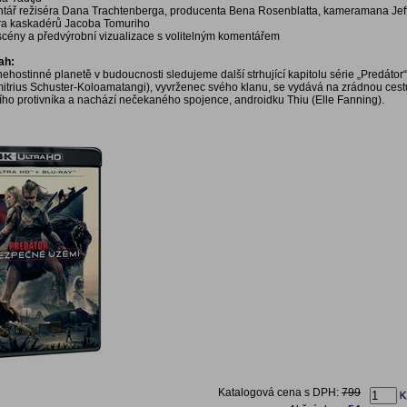
tář režiséra Dana Trachtenberga, producenta Bena Rosenblatta, kameramana Jeff
ra kaskadérů Jacoba Tomuriho
 scény a předvýrobní vizualizace s volitelným komentářem
ah:
nehostinné planetě v budoucnosti sledujeme další strhující kapitolu série „Predátor
mitrius Schuster-Koloamatangi), vyvrženec svého klanu, se vydává na zrádnou cest
ího protivníka a nachází nečekaného spojence, androidku Thiu (Elle Fanning).
Katalogová cena s DPH:
799