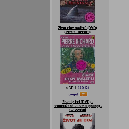
Život plný malérů (DVD)
(Pierre Richard)
s DPH:
169 Kč
Život je boj (DVD) -
prodloužená verze (Fighting) -
CZ vydání