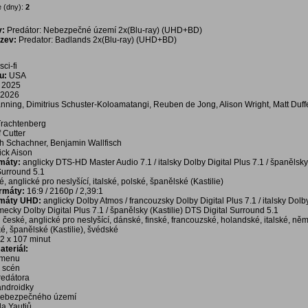
 (dny):
2
v:
Predátor: Nebezpečné území 2x(Blu-ray) (UHD+BD)
ázev:
Predator: Badlands 2x(Blu-ray) (UHD+BD)
sci-fi
u:
USA
2025
2026
nning, Dimitrius Schuster-Koloamatangi, Reuben de Jong, Alison Wright, Matt Duff
rachtenberg
f Cutter
h Schachner, Benjamin Wallfisch
ick Aison
rmáty:
anglicky DTS-HD Master Audio 7.1 / italsky Dolby Digital Plus 7.1 / španělsky 
Surround 5.1
, anglické pro neslyšící, italské, polské, španělské (Kastilie)
ormáty:
16:9 / 2160p / 2,39:1
rmáty UHD:
anglicky Dolby Atmos / francouzsky Dolby Digital Plus 7.1 / italsky Dolby
mecky Dolby Digital Plus 7.1 / španělsky (Kastilie) DTS Digital Surround 5.1
:
české, anglické pro neslyšící, dánské, finské, francouzské, holandské, italské, ně
é, španělské (Kastilie), švédské
2 x 107 minut
teriál:
í menu
a scén
redátora
androidky
nebezpečného území
da Yautjů