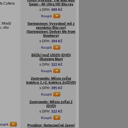
(UHD) (Furiosa: The Mad Max
a Cuttera
Saga) - 4K Ultra HD Blu-ray
s DPH:
489 Kč
“. Mladý
Springsteen: Vysvoboď mě z
u, aby
neznáma (Blu-ray)
(Springsteen: Deliver Me from
Nowhere)
s DPH:
394 Kč
Běžící muž (2025) (DVD)
(Running Man)
s DPH:
322 Kč
Zootropolis: Město zvířat
kolekce 1.+2. kolekce 2x(DVD)
s DPH:
395 Kč
Zootropolis: Město zvířat 2
(DVD)
s DPH:
322 Kč
Predátor: Nebezpečné území