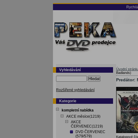
Rychlá
Úvodní stránk
Vyhledávání
Badlands)
Hledat
Predátor:
Rozšířené vyhledávání
Kategorie
kompletní nabídka
AKCE měsíce(1219)
AKCE
ČERVENEC(1219)
DVD ČERVENEC
(579/579)
Katalogové čís