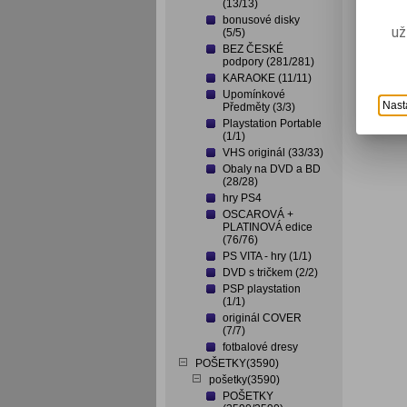
(13/13)
bonusové disky
už
(5/5)
BEZ ČESKÉ
podpory (281/281)
KARAOKE (11/11)
Upomínkové
Nast
Předměty (3/3)
Playstation Portable
(1/1)
VHS originál (33/33)
Obaly na DVD a BD
(28/28)
hry PS4
OSCAROVÁ +
PLATINOVÁ edice
(76/76)
PS VITA - hry (1/1)
DVD s tričkem (2/2)
PSP playstation
(1/1)
originál COVER
(7/7)
fotbalové dresy
POŠETKY(3590)
pošetky(3590)
POŠETKY