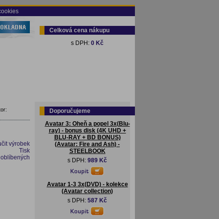
cookies
Celková cena nákupu
s DPH:
0 Kč
or:
Doporučujeme
Avatar 3: Oheň a popel 3x(Blu-
ray) - bonus disk (4K UHD +
BLU-RAY + BD BONUS)
čit výrobek
(Avatar: Fire and Ash) -
Tisk
STEELBOOK
 oblíbených
s DPH:
989 Kč
Avatar 1-3 3x(DVD) - kolekce
(Avatar collection)
s DPH:
587 Kč