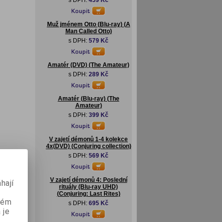
s DPH:
459 Kč
Muž jménem Otto (Blu-ray) (A
Man Called Otto)
s DPH:
579 Kč
Amatér (DVD) (The Amateur)
s DPH:
289 Kč
Amatér (Blu-ray) (The
Amateur)
s DPH:
399 Kč
V zajetí démonů 1-4 kolekce
4x(DVD) (Conjuring collection)
s DPH:
569 Kč
V zajetí démonů 4: Poslední
hají
rituály (Blu-ray UHD)
(Conjuring: Last Rites)
aném
s DPH:
695 Kč
 je