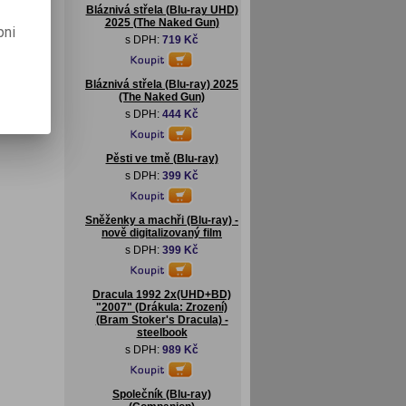
Bláznivá střela (Blu-ray UHD)
2025 (The Naked Gun)
pni
s DPH:
719 Kč
Bláznivá střela (Blu-ray) 2025
(The Naked Gun)
s DPH:
444 Kč
Pěsti ve tmě (Blu-ray)
s DPH:
399 Kč
Sněženky a machři (Blu-ray) -
nově digitalizovaný film
s DPH:
399 Kč
Dracula 1992 2x(UHD+BD)
"2007" (Drákula: Zrození)
(Bram Stoker's Dracula) -
steelbook
s DPH:
989 Kč
Společník (Blu-ray)