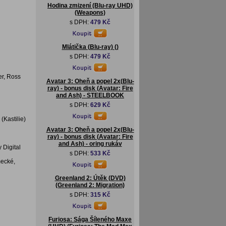
Hodina zmizení (Blu-ray UHD)
(Weapons)
s DPH:
479 Kč
Mlátička (Blu-ray) ()
s DPH:
479 Kč
er, Ross
Avatar 3: Oheň a popel 2x(Blu-
ray) - bonus disk (Avatar: Fire
and Ash) - STEELBOOK
s DPH:
629 Kč
(Kastilie)
Avatar 3: Oheň a popel 2x(Blu-
ray) - bonus disk (Avatar: Fire
and Ash) - oring rukáv
 Digital
s DPH:
533 Kč
mecké,
Greenland 2: Útěk (DVD)
(Greenland 2: Migration)
s DPH:
315 Kč
Furiosa: Sága Šíleného Maxe