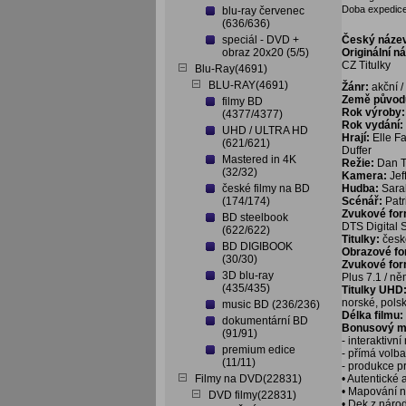
Doba expedice
blu-ray červenec
(636/636)
speciál - DVD +
Český náze
obraz 20x20 (5/5)
Originální n
CZ Titulky
Blu-Ray(4691)
BLU-RAY(4691)
Žánr:
akční / 
Země původ
filmy BD
Rok výroby:
(4377/4377)
Rok vydání:
UHD / ULTRA HD
Hrají:
Elle Fa
(621/621)
Duffer
Mastered in 4K
Režie:
Dan T
(32/32)
Kamera:
Jef
české filmy na BD
Hudba:
Sara
(174/174)
Scénář:
Patr
Zvukové fo
BD steelbook
DTS Digital 
(622/622)
Titulky:
české
BD DIGIBOOK
Obrazové f
(30/30)
Zvukové fo
3D blu-ray
Plus 7.1 / ně
(435/435)
Titulky UHD
norské, polsk
music BD (236/236)
Délka filmu:
dokumentární BD
Bonusový ma
(91/91)
- interaktivn
premium edice
- přímá volb
(11/11)
- produkce p
Filmy na DVD(22831)
• Autentické 
• Mapování 
DVD filmy(22831)
• Dek z náro