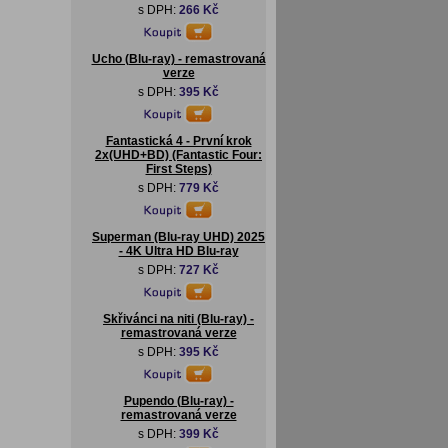
s DPH:
266 Kč
Ucho (Blu-ray) - remastrovaná
verze
s DPH:
395 Kč
Fantastická 4 - První krok
2x(UHD+BD) (Fantastic Four:
First Steps)
s DPH:
779 Kč
Superman (Blu-ray UHD) 2025
- 4K Ultra HD Blu-ray
s DPH:
727 Kč
Skřivánci na niti (Blu-ray) -
remastrovaná verze
s DPH:
395 Kč
Pupendo (Blu-ray) -
remastrovaná verze
s DPH:
399 Kč