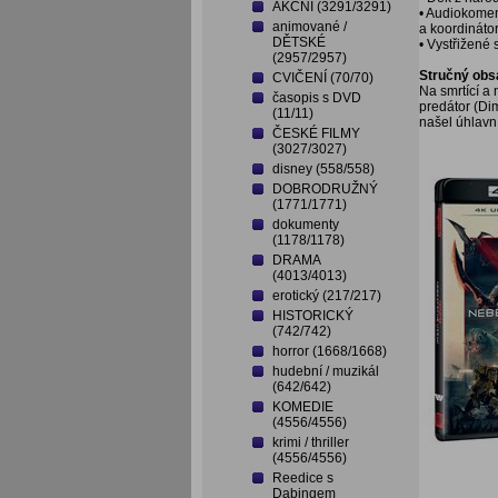
AKČNÍ (3291/3291)
• Audiokomen
animované /
a koordináto
DĚTSKÉ
• Vystřižené
(2957/2957)
Stručný obs
CVIČENÍ (70/70)
Na smrtící a 
časopis s DVD
predátor (Di
(11/11)
našel úhlavn
ČESKÉ FILMY
(3027/3027)
disney (558/558)
DOBRODRUŽNÝ
(1771/1771)
dokumenty
(1178/1178)
DRAMA
(4013/4013)
erotický (217/217)
HISTORICKÝ
(742/742)
horror (1668/1668)
hudební / muzikál
(642/642)
KOMEDIE
(4556/4556)
krimi / thriller
(4556/4556)
Reedice s
Dabingem