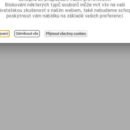
Blokování některých typů souborů může mít vliv na vaši
ivatelskou zkušenost s naším webem, také nebudeme scho
poskytnout vám nabídku na základě vašich preferencí.
avení
Odmítnout vše
Přijmout všechny cookies