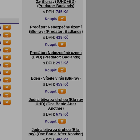
2x(Blu-ray) (UHD+BD)
(Predator: Badlands)
s DPH:
745 Kč
Predátor: Nebezpečné území
(Blu-ray) (Predator: Badlands)
s DPH:
439 Kč
Predátor: Nebezpečné území
(DVD) (Predator: Badlands)
s DPH:
293 Kč
Eden - Vítejte v ráji (Blu-ray)
s DPH:
459 Kč
Jedna bitva za druhou (Blu-ray
UHD) (One Battle After
Another)
s DPH:
679 Kč
Jedna bitva za druhou (Blu-
ray) (One Battle After Another)