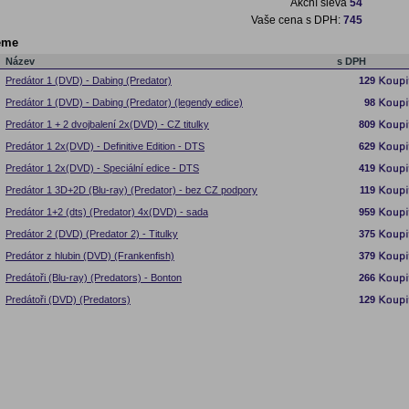
Akční sleva
54
Vaše cena s DPH:
745
eme
Název
s DPH
Predátor 1 (DVD) - Dabing (Predator)
129
Predátor 1 (DVD) - Dabing (Predator) (legendy edice)
98
Predátor 1 + 2 dvojbalení 2x(DVD) - CZ titulky
809
Predátor 1 2x(DVD) - Definitive Edition - DTS
629
Predátor 1 2x(DVD) - Speciální edice - DTS
419
Predátor 1 3D+2D (Blu-ray) (Predator) - bez CZ podpory
119
Predátor 1+2 (dts) (Predator) 4x(DVD) - sada
959
Predátor 2 (DVD) (Predator 2) - Titulky
375
Predátor z hlubin (DVD) (Frankenfish)
379
Predátoři (Blu-ray) (Predators) - Bonton
266
Predátoři (DVD) (Predators)
129