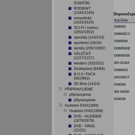
(538/538)
RODINNÝ
(1345/1345)
Doporučuj
romantický
Kat.číslo
(1625/1625)
D08055
SCI-FI / comics
(1852/1852)
D08055CC
speciály (143/143)
D08055K
sportovní (16/16)
seriály (2097/2097)
D08055DE
VÁLEČNÝ
D08055SE
(1227/1227)
BD-01422
western (352/352)
životopisný (84/84)
D08055S
B O X / PACK
D015561T
(962/962)
3D filmy (14/14)
D06505
PŘIPRAVUJEME
BD-04030
připravujeme
D04030
připravujeme
Hudebni DVD(1899)
Hudebni DVD(1899)
DVD - HUDEBNÍ
(1879/1879)
DVD - SINGL
(22/22)