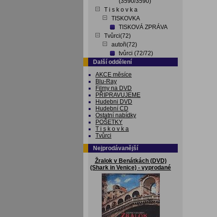
(3590/3590)
T i s k o v k a
TISKOVKA
TISKOVÁ ZPRÁVA
Tvůrci(72)
autoři(72)
tvůrci (72/72)
Další oddělení
AKCE měsíce
Blu-Ray
Filmy na DVD
PŘIPRAVUJEME
Hudebni DVD
Hudební CD
Ostatní nabídky
POŠETKY
T i s k o v k a
Tvůrci
Nejprodávanější
Žralok v Benátkách (DVD)
(Shark in Venice) - vyprodané