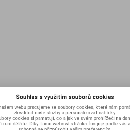
Souhlas s využitím souborů cookies
našem webu pracujeme se soubory cookies, které nám pomá
zkvalitnit naše služby a personalizovat nabídky.
bory cookies si pamatují, co a jak ve svém prohlížeči na d
řízení děláte. Díky tomu webová stránka funguje podle vás a
schopná se přizpůsobit vašim preferencím.