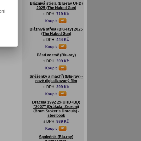
Bláznivá střela (Blu-ray UHD)
2025 (The Naked Gun)
pni
s DPH:
719 Kč
Bláznivá střela (Blu-ray) 2025
(The Naked Gun)
s DPH:
444 Kč
Pěsti ve tmě (Blu-ray)
s DPH:
399 Kč
Sněženky a machři (Blu-ray) -
nově digitalizovaný film
s DPH:
399 Kč
Dracula 1992 2x(UHD+BD)
"2007" (Drákula: Zrození)
(Bram Stoker's Dracula) -
steelbook
s DPH:
989 Kč
Společník (Blu-ray)