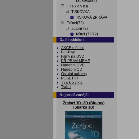
(3589/3589)
T i s k o v k a
TISKOVKA
TISKOVÁ ZPRÁVA
Tvůrci(72)
autoři(72)
tvůrci (72/72)
Další oddělení
AKCE měsíce
Blu-Ray
Filmy na DVD
PŘIPRAVUJEME
Hudebni DVD
Hudební CD
Ostatní nabídky
POŠETKY
T i s k o v k a
Tvůrci
Nejprodávanější
Žraloci 3D+2D (Blu-ray)
(Sharks 3D)