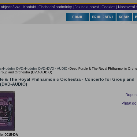
 objednávka
|
Kontakt
|
Obchodní podmínky
|
Jak nakupovat
| Cookies
| Nastavení 
a
»
Hudebni DVD
»
Hudebni DVD
»
DVD - AUDIO
»
Deep Purple & The Royal Philharmonic Orche
 Group and Orchestra (DVD-AUDIO)
le & The Royal Philharmonic Orchestra - Concerto for Group and
 (DVD-AUDIO)
Doporu
Přidat do
lo:
0015-DA