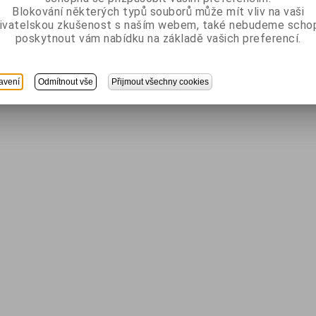
Blokování některých typů souborů může mít vliv na vaši
ivatelskou zkušenost s naším webem, také nebudeme scho
poskytnout vám nabídku na základě vašich preferencí.
avení
Odmítnout vše
Přijmout všechny cookies