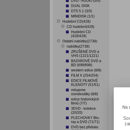
DVD - AUDIO (5/5)
DUAL DISK
DTS 5.1 (3/3)
MINIDISK (1/1)
Hudební CD(428)
CD hudební(428)
Hudební CD
(428/428)
Ostatní nabídky(2738)
nabídky(2738)
ZRUŠENÉ DVD a
VHS (1221/1221)
BAZAROVÉ DVD a
BD (698/698)
western edice (8/8)
FILM X (254/254)
EDICE FILMOVÉ
KLENOTY (51/51)
milujeme
osmdesátky (8/8)
edice historických
filmů (7/7)
Na 
3DVD - kolekce
(20/20)
Sou
PLECHOVKY Blu-
ray a DVD (71/71)
za
DVD bez přebalu