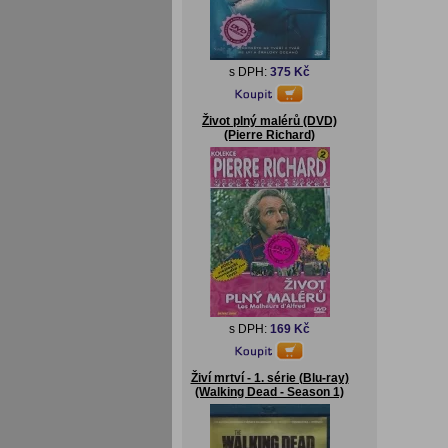
s DPH:
375 Kč
Život plný malérů (DVD)
(Pierre Richard)
s DPH:
169 Kč
Živí mrtví - 1. série (Blu-ray)
(Walking Dead - Season 1)