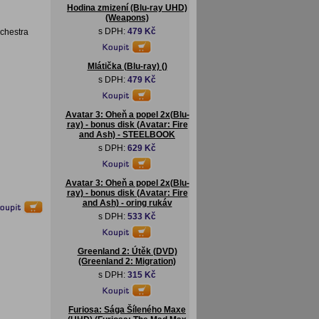
Hodina zmizení (Blu-ray UHD)
(Weapons)
s DPH:
479 Kč
rchestra
Mlátička (Blu-ray) ()
s DPH:
479 Kč
Avatar 3: Oheň a popel 2x(Blu-
ray) - bonus disk (Avatar: Fire
and Ash) - STEELBOOK
s DPH:
629 Kč
Avatar 3: Oheň a popel 2x(Blu-
ray) - bonus disk (Avatar: Fire
and Ash) - oring rukáv
s DPH:
533 Kč
Greenland 2: Útěk (DVD)
(Greenland 2: Migration)
s DPH:
315 Kč
Furiosa: Sága Šíleného Maxe