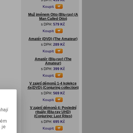
s DPH:
459 Kč
Muž jménem Otto (Blu-ray) (A
Man Called Otto)
s DPH:
579 Kč
Amatér (DVD) (The Amateur)
s DPH:
289 Kč
Amatér (Blu-ray) (The
Amateur)
s DPH:
399 Kč
V zajetí démonů 1-4 kolekce
4x(DVD) (Conjuring collection)
s DPH:
569 Kč
V zajetí démonů 4: Poslední
hají
rituály (Blu-ray UHD)
(Conjuring: Last Rites)
aném
s DPH:
695 Kč
 je