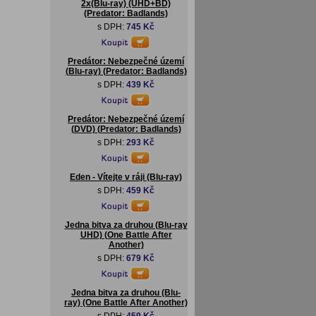
2x(Blu-ray) (UHD+BD)
(Predator: Badlands)
s DPH:
745 Kč
Predátor: Nebezpečné území
(Blu-ray) (Predator: Badlands)
s DPH:
439 Kč
Predátor: Nebezpečné území
(DVD) (Predator: Badlands)
s DPH:
293 Kč
Eden - Vítejte v ráji (Blu-ray)
s DPH:
459 Kč
Jedna bitva za druhou (Blu-ray
UHD) (One Battle After
Another)
s DPH:
679 Kč
Jedna bitva za druhou (Blu-
ray) (One Battle After Another)