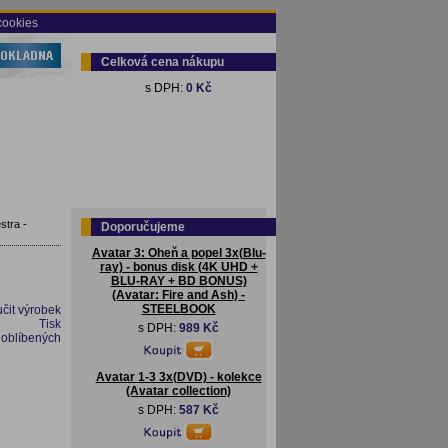
cookies
Celková cena nákupu
s DPH:
0 Kč
stra -
Doporučujeme
Avatar 3: Oheň a popel 3x(Blu-
ray) - bonus disk (4K UHD +
BLU-RAY + BD BONUS)
(Avatar: Fire and Ash) -
STEELBOOK
čit výrobek
Tisk
s DPH:
989 Kč
 oblíbených
Avatar 1-3 3x(DVD) - kolekce
(Avatar collection)
s DPH:
587 Kč