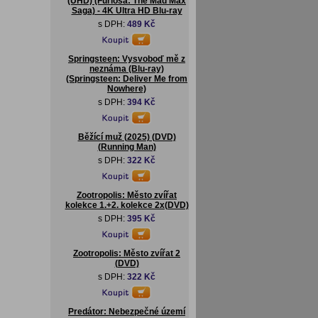
(UHD) (Furiosa: The Mad Max
Saga) - 4K Ultra HD Blu-ray
s DPH:
489 Kč
Springsteen: Vysvoboď mě z
neznáma (Blu-ray)
(Springsteen: Deliver Me from
Nowhere)
s DPH:
394 Kč
Běžící muž (2025) (DVD)
(Running Man)
s DPH:
322 Kč
Zootropolis: Město zvířat
kolekce 1.+2. kolekce 2x(DVD)
s DPH:
395 Kč
Zootropolis: Město zvířat 2
(DVD)
s DPH:
322 Kč
Predátor: Nebezpečné území