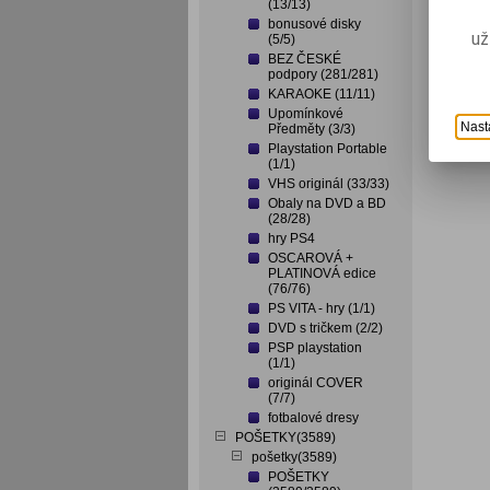
(13/13)
bonusové disky
už
(5/5)
BEZ ČESKÉ
podpory (281/281)
KARAOKE (11/11)
Upomínkové
Nast
Předměty (3/3)
Playstation Portable
(1/1)
VHS originál (33/33)
Obaly na DVD a BD
(28/28)
hry PS4
OSCAROVÁ +
PLATINOVÁ edice
(76/76)
PS VITA - hry (1/1)
DVD s tričkem (2/2)
PSP playstation
(1/1)
originál COVER
(7/7)
fotbalové dresy
POŠETKY(3589)
pošetky(3589)
POŠETKY