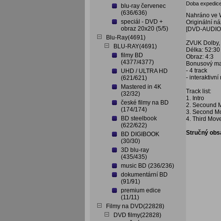
Doba expedice
blu-ray červenec
(636/636)
Nahráno ve W
speciál - DVD +
Originální n
obraz 20x20 (5/5)
[DVD-AUDIO
Blu-Ray(4691)
ZVUK Dolby,
BLU-RAY(4691)
Délka: 52:30
filmy BD
Obraz: 4:3
(4377/4377)
Bonusový mat
- 4 track
UHD / ULTRA HD
- interaktivn
(621/621)
Mastered in 4K
Track list:
(32/32)
1. Intro
české filmy na BD
2. Secound M
(174/174)
3. Second Mo
BD steelbook
4. Third Mov
(622/622)
Stručný obs
BD DIGIBOOK
(30/30)
3D blu-ray
(435/435)
music BD (236/236)
dokumentární BD
(91/91)
premium edice
(11/11)
Filmy na DVD(22828)
DVD filmy(22828)