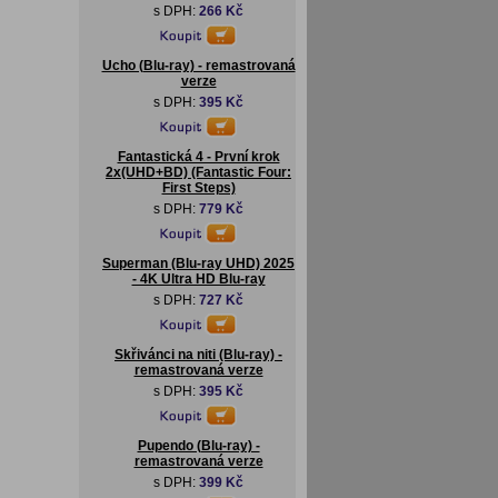
s DPH:
266 Kč
Ucho (Blu-ray) - remastrovaná
verze
s DPH:
395 Kč
Fantastická 4 - První krok
2x(UHD+BD) (Fantastic Four:
First Steps)
s DPH:
779 Kč
Superman (Blu-ray UHD) 2025
- 4K Ultra HD Blu-ray
s DPH:
727 Kč
Skřivánci na niti (Blu-ray) -
remastrovaná verze
s DPH:
395 Kč
Pupendo (Blu-ray) -
remastrovaná verze
s DPH:
399 Kč