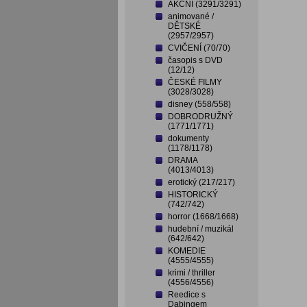
AKČNÍ (3291/3291)
animované /
DĚTSKÉ
(2957/2957)
CVIČENÍ (70/70)
časopis s DVD
(12/12)
ČESKÉ FILMY
(3028/3028)
disney (558/558)
DOBRODRUŽNÝ
(1771/1771)
dokumenty
(1178/1178)
DRAMA
(4013/4013)
erotický (217/217)
HISTORICKÝ
(742/742)
horror (1668/1668)
hudební / muzikál
(642/642)
KOMEDIE
(4555/4555)
krimi / thriller
(4556/4556)
Reedice s
Dabingem