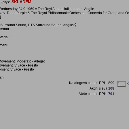
SKLADEM
 (dny):
ednesday 24.9.1969 v The Royl Albert Hall, London, Anglie
ázev: Deep Purple & The Royal Philharmonic Orchestra - Concerto for Group and O
]
 Surround Sound, DTS Surround Sound: anglický
 minut
eriál:
í menu
ovement: Moderato - Allegro
vement: Vivace - Presto
ement: Vivace - Presto
ah:
Katalogová cena s DPH:
899
Akční sleva
108
Vaše cena s DPH:
791