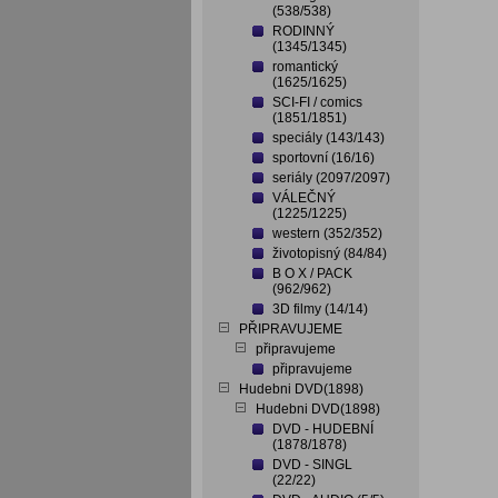
(538/538)
RODINNÝ
(1345/1345)
romantický
(1625/1625)
SCI-FI / comics
(1851/1851)
speciály (143/143)
sportovní (16/16)
seriály (2097/2097)
VÁLEČNÝ
(1225/1225)
western (352/352)
životopisný (84/84)
B O X / PACK
(962/962)
3D filmy (14/14)
PŘIPRAVUJEME
připravujeme
připravujeme
Hudebni DVD(1898)
Hudebni DVD(1898)
DVD - HUDEBNÍ
(1878/1878)
DVD - SINGL
(22/22)