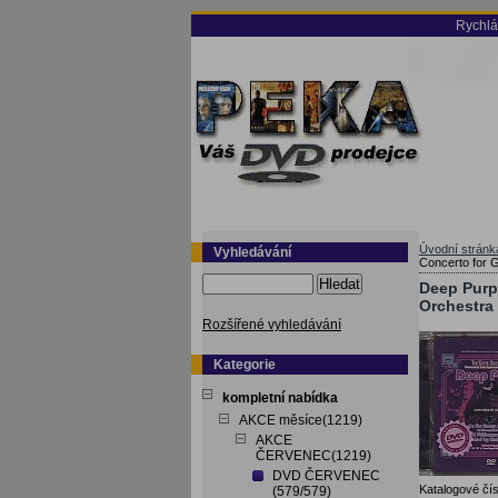
Rychlá
Úvodní stránk
Vyhledávání
Concerto for
Hledat
Deep Purp
Orchestra
Rozšířené vyhledávání
Kategorie
kompletní nabídka
AKCE měsíce(1219)
AKCE
ČERVENEC(1219)
DVD ČERVENEC
Katalogové čís
(579/579)