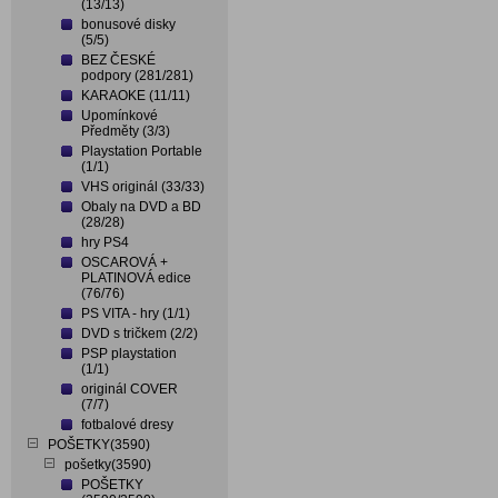
(13/13)
bonusové disky
(5/5)
BEZ ČESKÉ
podpory (281/281)
KARAOKE (11/11)
Upomínkové
Předměty (3/3)
Playstation Portable
(1/1)
VHS originál (33/33)
Obaly na DVD a BD
(28/28)
hry PS4
OSCAROVÁ +
PLATINOVÁ edice
(76/76)
PS VITA - hry (1/1)
DVD s tričkem (2/2)
PSP playstation
(1/1)
originál COVER
(7/7)
fotbalové dresy
POŠETKY(3590)
pošetky(3590)
POŠETKY