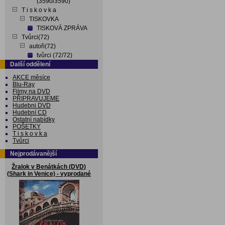
(3590/3590)
T i s k o v k a
TISKOVKA
TISKOVÁ ZPRÁVA
Tvůrci(72)
autoři(72)
tvůrci (72/72)
Další oddělení
AKCE měsíce
Blu-Ray
Filmy na DVD
PŘIPRAVUJEME
Hudebni DVD
Hudební CD
Ostatní nabídky
POŠETKY
T i s k o v k a
Tvůrci
Nejprodávanější
Žralok v Benátkách (DVD)
(Shark in Venice) - vyprodané