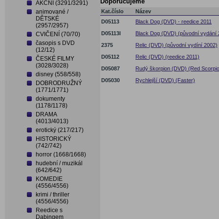
Doporučujeme
AKČNÍ (3291/3291)
animované /
Kat.číslo
Název
DĚTSKÉ
D05113
Black Dog (DVD) - reedice 2011
(2957/2957)
D05113I
Black Dog (DVD) (původní vydání 2
CVIČENÍ (70/70)
časopis s DVD
2375
Relic (DVD) (původní vydíní 2002)
(12/12)
D05112
Relic (DVD) (reedice 2011)
ČESKÉ FILMY
(3028/3028)
D05087
Rudý škorpion (DVD) (Red Scorpi
disney (558/558)
D05030
Rychlejší (DVD) (Faster)
DOBRODRUŽNÝ
(1771/1771)
dokumenty
(1178/1178)
DRAMA
(4013/4013)
erotický (217/217)
HISTORICKÝ
(742/742)
horror (1668/1668)
hudební / muzikál
(642/642)
KOMEDIE
(4556/4556)
krimi / thriller
(4556/4556)
Reedice s
Dabingem