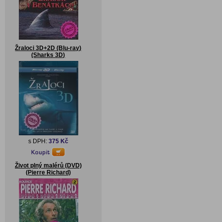
Žraloci 3D+2D (Blu-ray)
(Sharks 3D)
s DPH:
375 Kč
Život plný malérů (DVD)
(Pierre Richard)