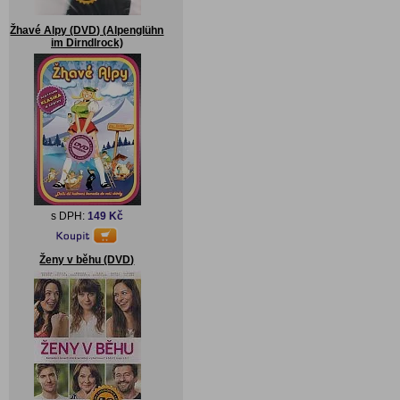
Žhavé Alpy (DVD) (Alpenglühn
im Dirndlrock)
s DPH:
149 Kč
Ženy v běhu (DVD)