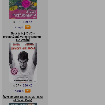
s DPH:
169 Kč
Život je boj (DVD) -
prodloužená verze (Fighting) -
CZ vydání
s DPH:
266 Kč
Život Davida Galea (DVD) (Life
of David Gale)