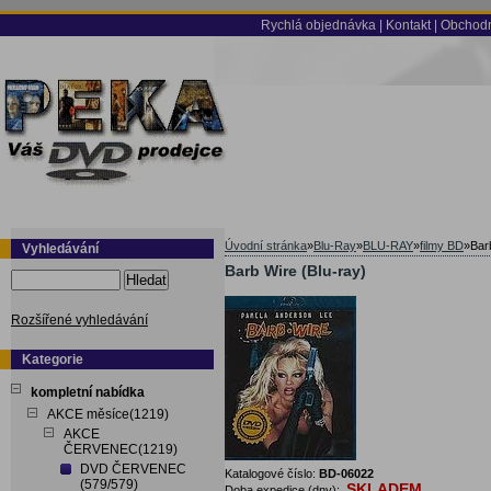
Rychlá objednávka
|
Kontakt
|
Obchodn
Úvodní stránka
»
Blu-Ray
»
BLU-RAY
»
filmy BD
»
Bar
Vyhledávání
Barb Wire (Blu-ray)
Hledat
Rozšířené vyhledávání
Kategorie
kompletní nabídka
AKCE měsíce(1219)
AKCE
ČERVENEC(1219)
DVD ČERVENEC
Katalogové číslo:
BD-06022
(579/579)
SKLADEM
Doba expedice (dny):