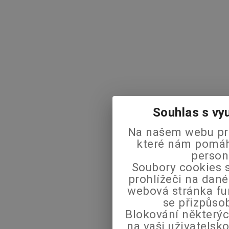
Souhlas s vy
Na našem webu pra
které nám pomáha
person
Soubory cookies s
prohlížeči na dané
webová stránka fu
se přizpůso
Blokování některýc
na vaši uživatels