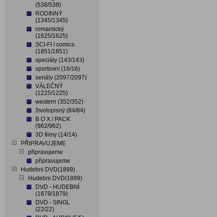
(538/538)
RODINNÝ
(1345/1345)
romantický
(1625/1625)
SCI-FI / comics
(1851/1851)
speciály (143/143)
sportovní (16/16)
seriály (2097/2097)
VÁLEČNÝ
(1225/1225)
western (352/352)
životopisný (84/84)
B O X / PACK
(962/962)
3D filmy (14/14)
PŘIPRAVUJEME
připravujeme
připravujeme
Hudebni DVD(1899)
Hudebni DVD(1899)
DVD - HUDEBNÍ
(1879/1879)
DVD - SINGL
(22/22)