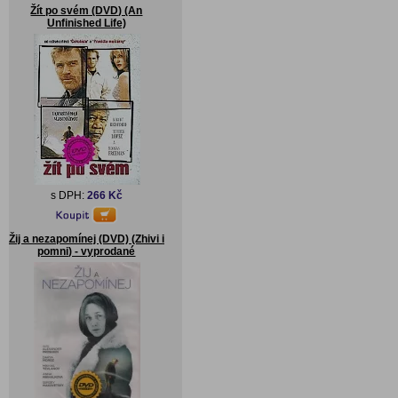
Žít po svém (DVD) (An
Unfinished Life)
s DPH:
266 Kč
Žij a nezapomínej (DVD) (Zhivi i
pomni) - vyprodané