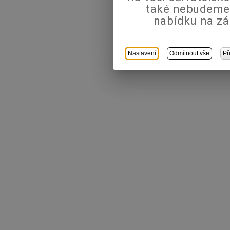
také nebudeme
nabídku na zá
Nastavení
Odmítnout vše
Př