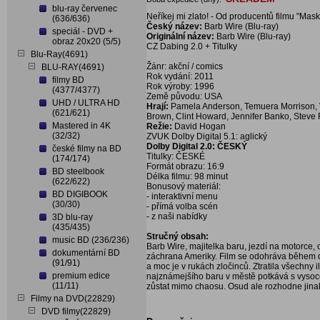
blu-ray červenec
Neříkej mi zlato! - Od producentů filmu "Mas
(636/636)
Český název:
Barb Wire (Blu-ray)
speciál - DVD +
Originální název:
Barb Wire (Blu-ray)
obraz 20x20 (5/5)
CZ Dabing 2.0 + Titulky
Blu-Ray(4691)
Žánr: akční / comics
BLU-RAY(4691)
Rok vydání: 2011
filmy BD
Rok výroby: 1996
(4377/4377)
Země původu: USA
UHD / ULTRA HD
Hrají:
Pamela Anderson, Temuera Morrison, V
(621/621)
Brown, Clint Howard, Jennifer Banko, Steve Rai
Mastered in 4K
Režie:
David Hogan
(32/32)
ZVUK Dolby Digital 5.1: aglický
Dolby Digital 2.0: ČESKÝ
české filmy na BD
Titulky: ČESKÉ
(174/174)
Formát obrazu: 16:9
BD steelbook
Délka filmu: 98 minut
(622/622)
Bonusový materiál:
BD DIGIBOOK
- interaktivní menu
(30/30)
- přímá volba scén
- z naši nabídky
3D blu-ray
(435/435)
Stručný obsah:
music BD (236/236)
Barb Wire, majitelka baru, jezdí na motorce,
dokumentární BD
záchrana Ameriky. Film se odohráva během d
(91/91)
a moc je v rukách zločinců. Ztratila všechny i
premium edice
najznámejšího baru v městě potkává s vysoc
(11/11)
zůstat mimo chaosu. Osud ale rozhodne jinak
Filmy na DVD(22829)
DVD filmy(22829)