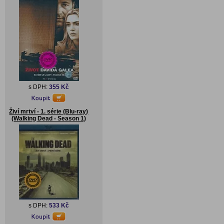
s DPH:
355 Kč
Živí mrtví - 1. série (Blu-ray)
(Walking Dead - Season 1)
s DPH:
533 Kč