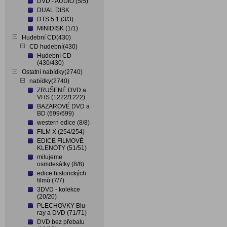
DVD - AUDIO (5/5)
DUAL DISK
DTS 5.1 (3/3)
MINIDISK (1/1)
Hudební CD(430)
CD hudební(430)
Hudební CD
(430/430)
Ostatní nabídky(2740)
nabídky(2740)
ZRUŠENÉ DVD a
VHS (1222/1222)
BAZAROVÉ DVD a
BD (699/699)
western edice (8/8)
FILM X (254/254)
EDICE FILMOVÉ
KLENOTY (51/51)
milujeme
osmdesátky (8/8)
edice historických
filmů (7/7)
3DVD - kolekce
(20/20)
PLECHOVKY Blu-
ray a DVD (71/71)
DVD bez přebalu