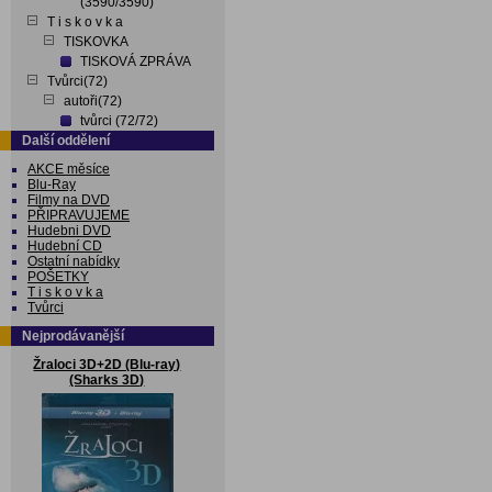
(3590/3590)
T i s k o v k a
TISKOVKA
TISKOVÁ ZPRÁVA
Tvůrci(72)
autoři(72)
tvůrci (72/72)
Další oddělení
AKCE měsíce
Blu-Ray
Filmy na DVD
PŘIPRAVUJEME
Hudebni DVD
Hudební CD
Ostatní nabídky
POŠETKY
T i s k o v k a
Tvůrci
Nejprodávanější
Žraloci 3D+2D (Blu-ray)
(Sharks 3D)