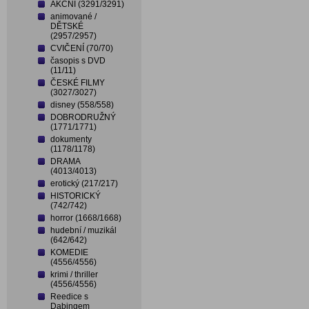
AKČNÍ (3291/3291)
animované /
DĚTSKÉ
(2957/2957)
CVIČENÍ (70/70)
časopis s DVD
(11/11)
ČESKÉ FILMY
(3027/3027)
disney (558/558)
DOBRODRUŽNÝ
(1771/1771)
dokumenty
(1178/1178)
DRAMA
(4013/4013)
erotický (217/217)
HISTORICKÝ
(742/742)
horror (1668/1668)
hudební / muzikál
(642/642)
KOMEDIE
(4556/4556)
krimi / thriller
(4556/4556)
Reedice s
Dabingem