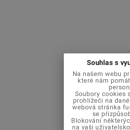
Souhlas s vy
Na našem webu pra
které nám pomáha
person
Soubory cookies s
prohlížeči na dané
webová stránka fu
se přizpůso
Blokování některýc
na vaši uživatels