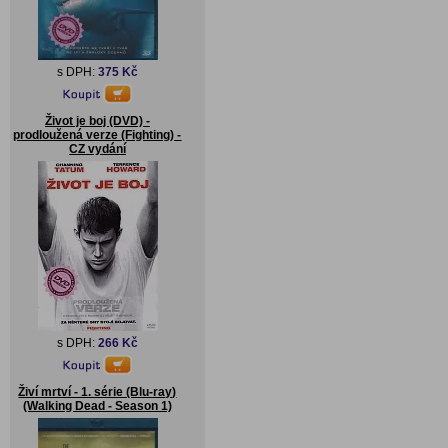
s DPH:
375 Kč
Život je boj (DVD) -
prodloužená verze (Fighting) -
CZ vydání
s DPH:
266 Kč
Živí mrtví - 1. série (Blu-ray)
(Walking Dead - Season 1)