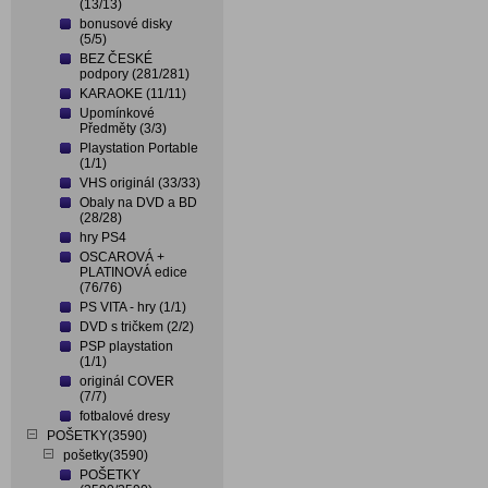
(13/13)
bonusové disky
(5/5)
BEZ ČESKÉ
podpory (281/281)
KARAOKE (11/11)
Upomínkové
Předměty (3/3)
Playstation Portable
(1/1)
VHS originál (33/33)
Obaly na DVD a BD
(28/28)
hry PS4
OSCAROVÁ +
PLATINOVÁ edice
(76/76)
PS VITA - hry (1/1)
DVD s tričkem (2/2)
PSP playstation
(1/1)
originál COVER
(7/7)
fotbalové dresy
POŠETKY(3590)
pošetky(3590)
POŠETKY