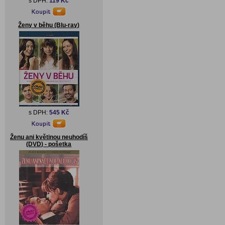
s DPH:
119 Kč
Ženy v běhu (Blu-ray)
s DPH:
545 Kč
Ženu ani květinou neuhodíš
(DVD) - pošetka