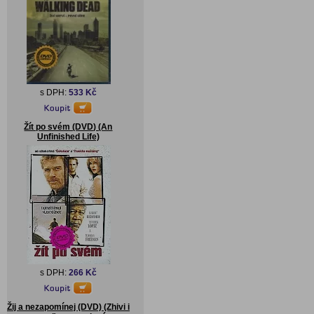
s DPH:
533 Kč
Žít po svém (DVD) (An
Unfinished Life)
s DPH:
266 Kč
Žij a nezapomínej (DVD) (Zhivi i