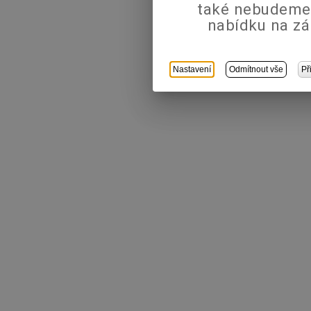
také nebudeme
nabídku na zá
Nastavení
Odmítnout vše
Př