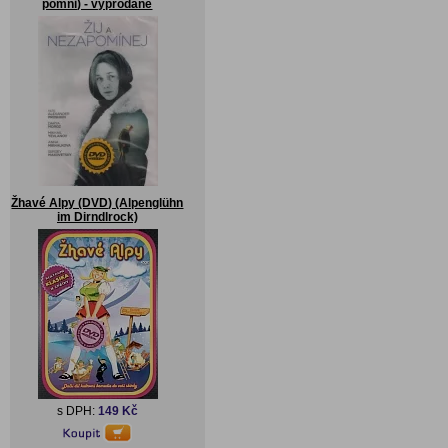
pomni) - vyprodané
Žhavé Alpy (DVD) (Alpenglühn
im Dirndlrock)
s DPH:
149 Kč