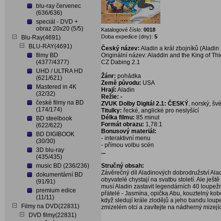
blu-ray červenec
(636/636)
speciál - DVD +
obraz 20x20 (5/5)
Katalogové číslo:
0018
Doba expedice (dny):
5
Blu-Ray(4691)
BLU-RAY(4691)
Český název:
Aladin a král zbojníků (Aladin
filmy BD
Originální název: Aladdin and the King of T
(4377/4377)
CZ Dabing 2.1
UHD / ULTRA HD
Žánr:
pohádka
(621/621)
Země původu:
USA
Mastered in 4K
Hrají:
Aladin
(32/32)
Režie: -
české filmy na BD
ZVUK Dolby Digitál 2.1: ČESKÝ
, norský, š
(174/174)
Titulky:
řecké, anglické pro neslyšící
Délka filmu:
85 minut
BD steelbook
Formát obrazu:
1,78:1
(622/622)
Bonusový materiál:
BD DIGIBOOK
- interaktivní menu
(30/30)
- přímou volbu scén
3D blu-ray
...
(435/435)
music BD (236/236)
Stručný obsah:
Závěrečný díl Aladinových dobrodružství Ala
dokumentární BD
obyvatelé chystají na svatbu století. Ale ješ
(91/91)
musí Aladin zastavit legendárních 40 loupežní
premium edice
přátelé - Jasmína, opička Abu, kouztelný ko
(11/11)
když sledují krále zlodějů a jeho bandu loup
Filmy na DVD(22831)
zmizelém otci a zavítejte na nádherný mizejí
DVD filmy(22831)