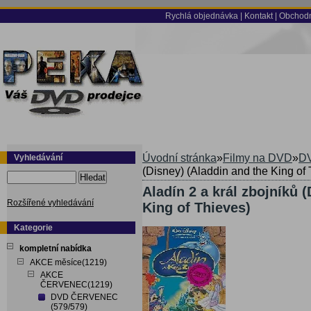
Rychlá objednávka
|
Kontakt
|
Obchodn
Úvodní stránka
»
Filmy na DVD
»
DV
Vyhledávání
(Disney) (Aladdin and the King of
Hledat
Aladín 2 a král zbojníků 
Rozšířené vyhledávání
King of Thieves)
Kategorie
kompletní nabídka
AKCE měsíce(1219)
AKCE
ČERVENEC(1219)
DVD ČERVENEC
(579/579)