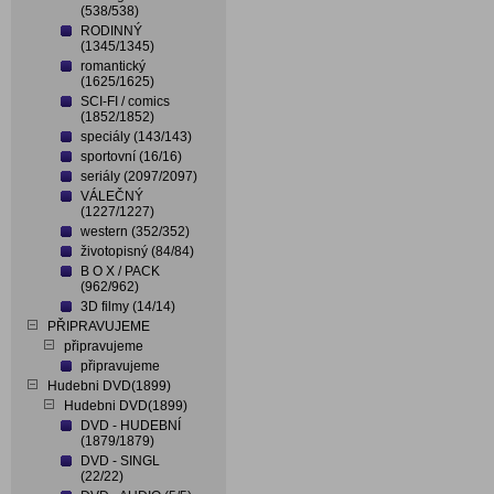
(538/538)
RODINNÝ
(1345/1345)
romantický
(1625/1625)
SCI-FI / comics
(1852/1852)
speciály (143/143)
sportovní (16/16)
seriály (2097/2097)
VÁLEČNÝ
(1227/1227)
western (352/352)
životopisný (84/84)
B O X / PACK
(962/962)
3D filmy (14/14)
PŘIPRAVUJEME
připravujeme
připravujeme
Hudebni DVD(1899)
Hudebni DVD(1899)
DVD - HUDEBNÍ
(1879/1879)
DVD - SINGL
(22/22)