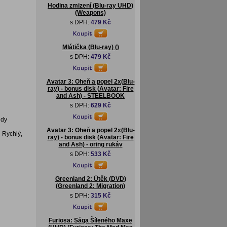
Hodina zmizení (Blu-ray UHD)
(Weapons)
s DPH:
479 Kč
Mlátička (Blu-ray) ()
s DPH:
479 Kč
Avatar 3: Oheň a popel 2x(Blu-
ray) - bonus disk (Avatar: Fire
and Ash) - STEELBOOK
s DPH:
629 Kč
ndy
Avatar 3: Oheň a popel 2x(Blu-
 Rychlý,
ray) - bonus disk (Avatar: Fire
and Ash) - oring rukáv
s DPH:
533 Kč
Greenland 2: Útěk (DVD)
(Greenland 2: Migration)
s DPH:
315 Kč
Furiosa: Sága Šíleného Maxe