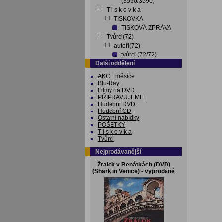
(3590/3590)
T i s k o v k a
TISKOVKA
TISKOVÁ ZPRÁVA
Tvůrci(72)
autoři(72)
tvůrci (72/72)
Další oddělení
AKCE měsíce
Blu-Ray
Filmy na DVD
PŘIPRAVUJEME
Hudebni DVD
Hudební CD
Ostatní nabídky
POŠETKY
T i s k o v k a
Tvůrci
Nejprodávanější
Žralok v Benátkách (DVD)
(Shark in Venice) - vyprodané