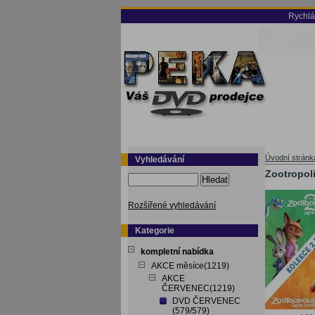
Rychlá
Úvodní stránk
Vyhledávání
Zootropoli
Hledat
Rozšířené vyhledávání
Kategorie
kompletní nabídka
AKCE měsíce(1219)
AKCE
ČERVENEC(1219)
DVD ČERVENEC
(579/579)