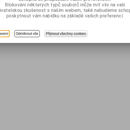
Blokování některých typů souborů může mít vliv na vaši
ivatelskou zkušenost s naším webem, také nebudeme scho
poskytnout vám nabídku na základě vašich preferencí.
avení
Odmítnout vše
Přijmout všechny cookies