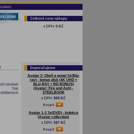
cookies
Celková cena nákupu
s DPH:
0 Kč
)
Doporučujeme
Avatar 3: Oheň a popel 3x(Blu-
ray) - bonus disk (4K UHD +
BLU-RAY + BD BONUS)
čit výrobek
(Avatar: Fire and Ash) -
Tisk
STEELBOOK
 oblíbených
s DPH:
989 Kč
Avatar 1-3 3x(DVD) - kolekce
(Avatar collection)
s DPH:
587 Kč