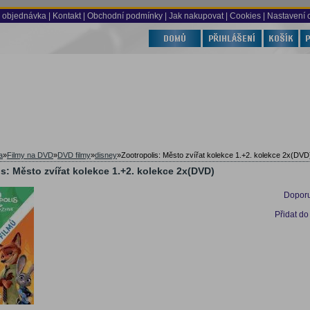
 objednávka
|
Kontakt
|
Obchodní podmínky
|
Jak nakupovat
| Cookies
| Nastavení 
a
»
Filmy na DVD
»
DVD filmy
»
disney
»
Zootropolis: Město zvířat kolekce 1.+2. kolekce 2x(DVD
s: Město zvířat kolekce 1.+2. kolekce 2x(DVD)
Doporu
Přidat do