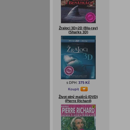
Žraloci 3D+2D (Blu-ray)
(Sharks 3D)
s DPH:
375 Kč
Život plný malérů (DVD)
(Pierre Richard)