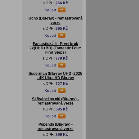
s DPH:
266 Kč
Ucho (Blu-ray) - remastrovaná
verze
s DPH:
395 Kč
Fantastická 4 - První krok
2x(UHD+BD) (Fantastic Four:
First Steps)
s DPH:
779 Kč
Superman (Blu-ray UHD) 2025
- 4K Ultra HD Blu-ray
s DPH:
727 Kč
Skřivánci na niti (Blu-ray) -
remastrovaná verze
s DPH:
395 Kč
Pupendo (Blu-ray) -
remastrovaná verze
s DPH:
399 Kč