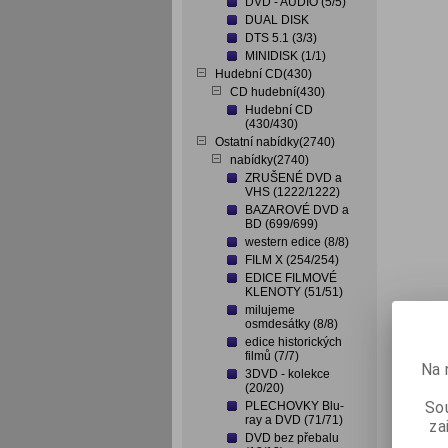
DVD - AUDIO (5/5)
DUAL DISK
DTS 5.1 (3/3)
MINIDISK (1/1)
Hudební CD(430)
CD hudební(430)
Hudební CD
(430/430)
Ostatní nabídky(2740)
nabídky(2740)
ZRUŠENÉ DVD a
VHS (1222/1222)
BAZAROVÉ DVD a
BD (699/699)
western edice (8/8)
FILM X (254/254)
EDICE FILMOVÉ
KLENOTY (51/51)
milujeme
osmdesátky (8/8)
edice historických
filmů (7/7)
Na 
3DVD - kolekce
(20/20)
Sou
PLECHOVKY Blu-
ray a DVD (71/71)
za
DVD bez přebalu