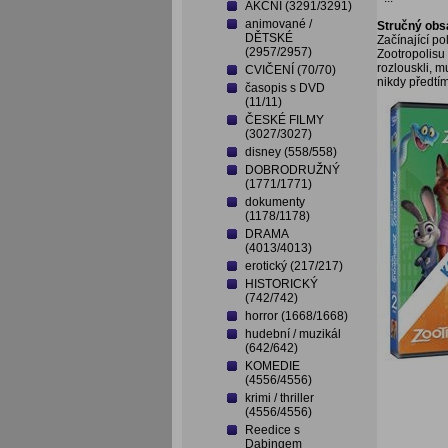
AKČNÍ (3291/3291)
animované /
Stručný obs
DĚTSKÉ
Začínající po
(2957/2957)
Zootropolisu
rozlouskli, m
CVIČENÍ (70/70)
nikdy předtím
časopis s DVD
(11/11)
ČESKÉ FILMY
(3027/3027)
disney (558/558)
DOBRODRUŽNÝ
(1771/1771)
dokumenty
(1178/1178)
DRAMA
(4013/4013)
erotický (217/217)
HISTORICKÝ
(742/742)
horror (1668/1668)
hudební / muzikál
(642/642)
KOMEDIE
(4556/4556)
krimi / thriller
(4556/4556)
Reedice s
Dabingem