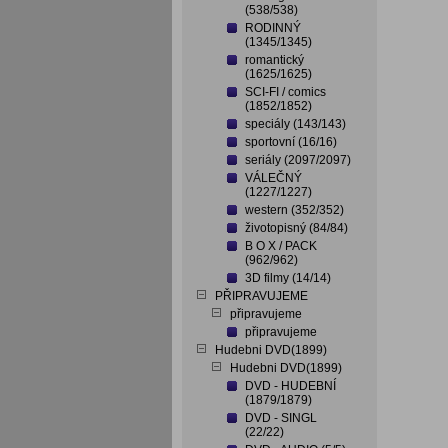
(538/538)
RODINNÝ
(1345/1345)
romantický
(1625/1625)
SCI-FI / comics
(1852/1852)
speciály (143/143)
sportovní (16/16)
seriály (2097/2097)
VÁLEČNÝ
(1227/1227)
western (352/352)
životopisný (84/84)
B O X / PACK
(962/962)
3D filmy (14/14)
PŘIPRAVUJEME
připravujeme
připravujeme
Hudebni DVD(1899)
Hudebni DVD(1899)
DVD - HUDEBNÍ
(1879/1879)
DVD - SINGL
(22/22)