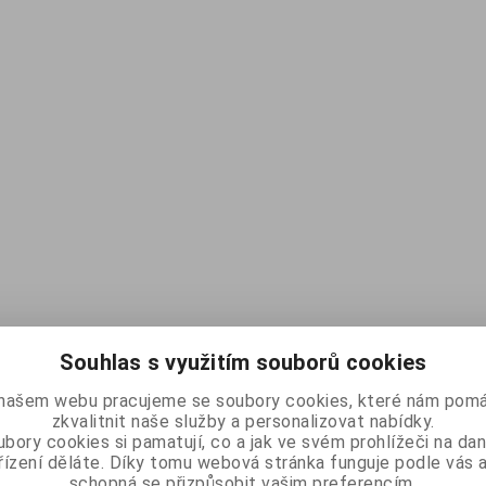
Souhlas s využitím souborů cookies
našem webu pracujeme se soubory cookies, které nám pomá
zkvalitnit naše služby a personalizovat nabídky.
bory cookies si pamatují, co a jak ve svém prohlížeči na d
řízení děláte. Díky tomu webová stránka funguje podle vás a
schopná se přizpůsobit vašim preferencím.