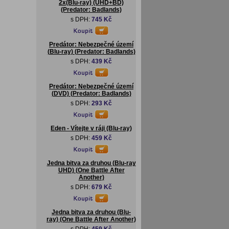
2x(Blu-ray) (UHD+BD)
(Predator: Badlands)
s DPH:
745 Kč
Predátor: Nebezpečné území
(Blu-ray) (Predator: Badlands)
s DPH:
439 Kč
Predátor: Nebezpečné území
(DVD) (Predator: Badlands)
s DPH:
293 Kč
Eden - Vítejte v ráji (Blu-ray)
s DPH:
459 Kč
Jedna bitva za druhou (Blu-ray
UHD) (One Battle After
Another)
s DPH:
679 Kč
Jedna bitva za druhou (Blu-
ray) (One Battle After Another)