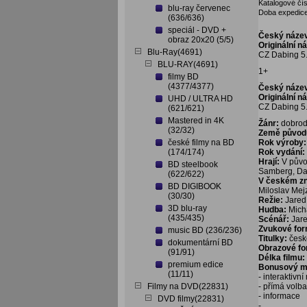
Katalogové čís
blu-ray červenec
Doba expedice
(636/636)
speciál - DVD +
Český náze
obraz 20x20 (5/5)
Originální n
Blu-Ray(4691)
CZ Dabing 5.
BLU-RAY(4691)
1+
filmy BD
(4377/4377)
Český náze
Originální n
UHD / ULTRA HD
CZ Dabing 5.
(621/621)
Mastered in 4K
Žánr:
dobrod
(32/32)
Země původ
české filmy na BD
Rok výroby:
(174/174)
Rok vydání:
Hrají:
V půvo
BD steelbook
Samberg, Dav
(622/622)
V českém z
BD DIGIBOOK
Miloslav Mej
(30/30)
Režie:
Jared
3D blu-ray
Hudba:
Mich
(435/435)
Scénář:
Jar
Zvukové fo
music BD (236/236)
Titulky:
české
dokumentární BD
Obrazové f
(91/91)
Délka filmu:
premium edice
Bonusový ma
(11/11)
- interaktivn
Filmy na DVD(22831)
- přímá volb
- informace
DVD filmy(22831)
- ...