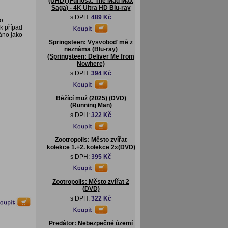
(UHD) (Furiosa: The Mad Max
Saga) - 4K Ultra HD Blu-ray
s DPH:
489 Kč
do
k případ
váno jako
Springsteen: Vysvoboď mě z
neznáma (Blu-ray)
(Springsteen: Deliver Me from
Nowhere)
s DPH:
394 Kč
Běžící muž (2025) (DVD)
(Running Man)
s DPH:
322 Kč
Zootropolis: Město zvířat
kolekce 1.+2. kolekce 2x(DVD)
s DPH:
395 Kč
Zootropolis: Město zvířat 2
(DVD)
s DPH:
322 Kč
Predátor: Nebezpečné území