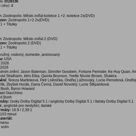
lo:
D12613K
 (dny):
2
v:
Zootropolis: Město zvířat kolekce 1.+2. kolekce 2x(DVD)
ázev:
Zootropolis 1+2 2x(DVD)
1 + Titulky
v:
Zootropolis: Město zvířat 2 (DVD)
ázev:
Zootropolis 2 (DVD)
1 + Titulky
ružný, rodinný, komedie, animovaný
u:
USA
2026
2026
dním znění: Jason Bateman, Ginnifer Goodwin, Fortune Feimster, Ke Huy Quan, A
id Strathairn, Idris Elba, Quinta Brunson, Yvette Nicole Brown, Shakira
nění:
Tereza Martinková, Petr Lněnička, Ondřej Lážnovský, Lucie Pernetová, Ondřej
zlík, Zbyšek Horák, Dana Černá, David Novotný, Lucie Štěpánková
 Bush, Byron Howard
ael Giacchino
ed Bush
rmáty:
česky Dolby Digital 5.1 / anglicky Dolby Digital 5.1 / italsky Dolby Digital 5.1
, anglické pro neslyšící, italské
ormáty:
16:9 / 2,39:1
103 minut
teriál:
í menu
a scén