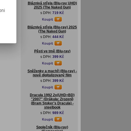
Bláznivá střela (Blu-ray UHD)
2025 (The Naked Gun)
pni
s DPH:
719 Kč
Bláznivá střela (Blu-ray) 2025
(The Naked Gun)
s DPH:
444 Kč
Pěsti ve tmě (Blu-ray)
s DPH:
399 Kč
Sněženky a machři (Blu-ray) -
nově digitalizovaný film
s DPH:
399 Kč
Dracula 1992 2x(UHD+BD)
"2007" (Drákula: Zrození)
(Bram Stoker's Dracula) -
steelbook
s DPH:
989 Kč
Společník (Blu-ray)