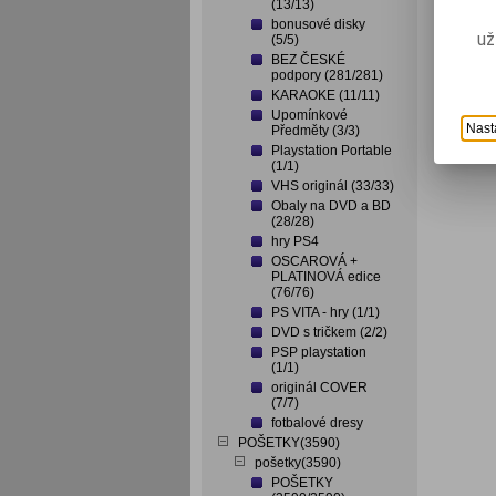
(13/13)
bonusové disky
už
(5/5)
BEZ ČESKÉ
podpory (281/281)
KARAOKE (11/11)
Upomínkové
Nast
Předměty (3/3)
Playstation Portable
(1/1)
VHS originál (33/33)
Obaly na DVD a BD
(28/28)
hry PS4
OSCAROVÁ +
PLATINOVÁ edice
(76/76)
PS VITA - hry (1/1)
DVD s tričkem (2/2)
PSP playstation
(1/1)
originál COVER
(7/7)
fotbalové dresy
POŠETKY(3590)
pošetky(3590)
POŠETKY