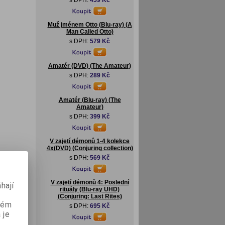
s DPH:
459 Kč
Muž jménem Otto (Blu-ray) (A
Man Called Otto)
s DPH:
579 Kč
Amatér (DVD) (The Amateur)
s DPH:
289 Kč
Amatér (Blu-ray) (The
Amateur)
s DPH:
399 Kč
V zajetí démonů 1-4 kolekce
4x(DVD) (Conjuring collection)
s DPH:
569 Kč
V zajetí démonů 4: Poslední
hají
rituály (Blu-ray UHD)
(Conjuring: Last Rites)
aném
s DPH:
695 Kč
 je