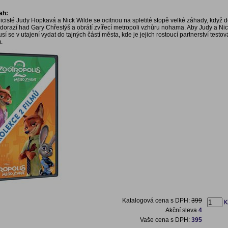
ah:
licisté Judy Hopkavá a Nick Wilde se ocitnou na spletité stopě velké záhady, když 
 dorazí had Gary Chřestýš a obrátí zvířecí metropoli vzhůru nohama. Aby Judy a Nic
usí se v utajení vydat do tajných částí města, kde je jejich rostoucí partnerství testo
.
Katalogová cena s DPH:
399
Akční sleva
4
Vaše cena s DPH:
395