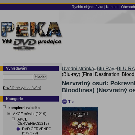
Rychlá objednávka
|
Kontakt
|
Obchodn
Úvodní stránka
»
Blu-Ray
»
BLU-RA
Vyhledávání
(Blu-ray) (Final Destination: Bloo
Hledat
Nezvratný osud: Pokrevní 
Rozšířené vyhledávání
Bloodlines) (Nezvratný o
Kategorie
kompletní nabídka
AKCE měsíce(1219)
AKCE
ČERVENEC(1219)
DVD ČERVENEC
(579/579)