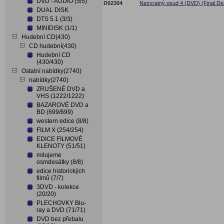
DVD - AUDIO (5/5)
D02304
Nezvratný osud 4 (DVD) (Final Des
DUAL DISK
DTS 5.1 (3/3)
MINIDISK (1/1)
Hudební CD(430)
CD hudební(430)
Hudební CD
(430/430)
Ostatní nabídky(2740)
nabídky(2740)
ZRUŠENÉ DVD a
VHS (1222/1222)
BAZAROVÉ DVD a
BD (699/699)
western edice (8/8)
FILM X (254/254)
EDICE FILMOVÉ
KLENOTY (51/51)
milujeme
osmdesátky (8/8)
edice historických
filmů (7/7)
3DVD - kolekce
(20/20)
PLECHOVKY Blu-
ray a DVD (71/71)
DVD bez přebalu