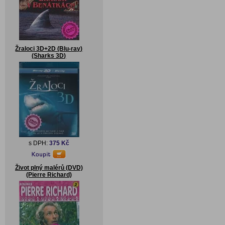
Žraloci 3D+2D (Blu-ray)
(Sharks 3D)
s DPH:
375 Kč
Život plný malérů (DVD)
(Pierre Richard)