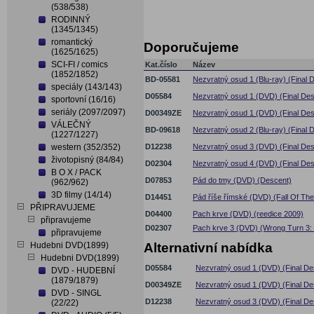
(538/538)
RODINNÝ
(1345/1345)
romantický
Doporučujeme
(1625/1625)
SCI-FI / comics
Kat.číslo
Název
(1852/1852)
BD-05581
Nezvratný osud 1 (Blu-ray) (Final D
speciály (143/143)
D05584
Nezvratný osud 1 (DVD) (Final Dest
sportovní (16/16)
seriály (2097/2097)
D00349ZE
Nezvratný osud 1 (DVD) (Final Dest
VÁLEČNÝ
BD-09618
Nezvratný osud 2 (Blu-ray) (Final D
(1227/1227)
western (352/352)
D12238
Nezvratný osud 3 (DVD) (Final Dest
životopisný (84/84)
D02304
Nezvratný osud 4 (DVD) (Final Dest
B O X / PACK
D07853
Pád do tmy (DVD) (Descent)
(962/962)
3D filmy (14/14)
D14451
Pád říše římské (DVD) (Fall Of T
PŘIPRAVUJEME
D04400
Pach krve (DVD) (reedice 2009)
připravujeme
D02307
Pach krve 3 (DVD) (Wrong Turn 3: 
připravujeme
Hudebni DVD(1899)
Alternativní nabídka
Hudebni DVD(1899)
D05584
Nezvratný osud 1 (DVD) (Final Des
DVD - HUDEBNÍ
(1879/1879)
D00349ZE
Nezvratný osud 1 (DVD) (Final Des
DVD - SINGL
D12238
Nezvratný osud 3 (DVD) (Final Dest
(22/22)