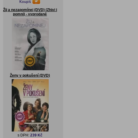
Žij a nezapomínej (DVD) (Zhivi i
pomni) - vyprodané
Ženy v pokušení (DVD)
s DPH:
239 Kč