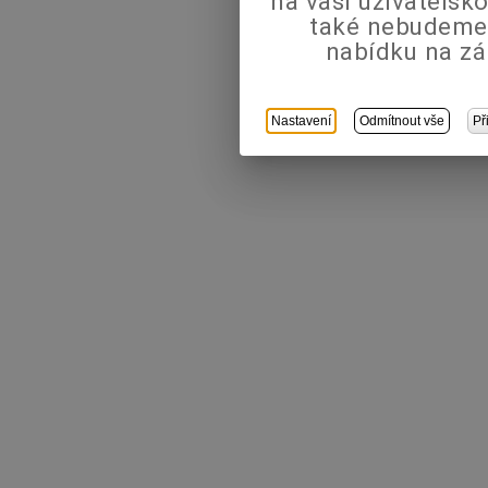
na vaši uživatels
také nebudeme
nabídku na zá
Nastavení
Odmítnout vše
Př