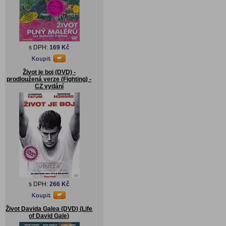
s DPH:
169 Kč
Život je boj (DVD) -
prodloužená verze (Fighting) -
CZ vydání
s DPH:
266 Kč
Život Davida Galea (DVD) (Life
of David Gale)