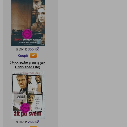
s DPH:
355 Kč
Žít po svém (DVD) (An
Unfinished Life)
s DPH:
266 Kč