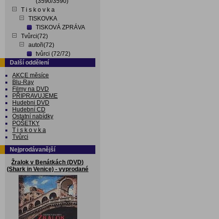
(3590/3590)
T i s k o v k a
TISKOVKA
TISKOVÁ ZPRÁVA
Tvůrci(72)
autoři(72)
tvůrci (72/72)
Další oddělení
AKCE měsíce
Blu-Ray
Filmy na DVD
PŘIPRAVUJEME
Hudebni DVD
Hudební CD
Ostatní nabídky
POŠETKY
T i s k o v k a
Tvůrci
Nejprodávanější
Žralok v Benátkách (DVD)
(Shark in Venice) - vyprodané