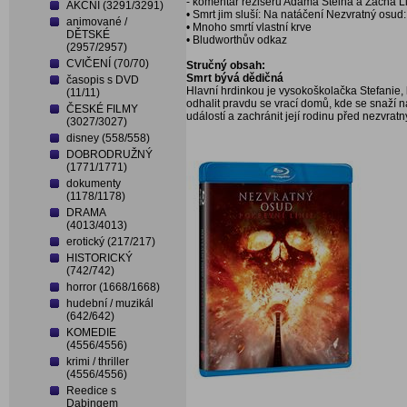
- komentář režisérů Adama Steina a Zacha 
AKČNÍ (3291/3291)
• Smrt jim sluší: Na natáčení Nezvratný osud:
animované /
• Mnoho smrtí vlastní krve
DĚTSKÉ
• Bludworthův odkaz
(2957/2957)
CVIČENÍ (70/70)
Stručný obsah:
Smrt bývá dědičná
časopis s DVD
Hlavní hrdinkou je vysokoškolačka Stefanie, 
(11/11)
odhalit pravdu se vrací domů, kde se snaží na
ČESKÉ FILMY
událostí a zachránit její rodinu před nezvra
(3027/3027)
disney (558/558)
DOBRODRUŽNÝ
(1771/1771)
dokumenty
(1178/1178)
DRAMA
(4013/4013)
erotický (217/217)
HISTORICKÝ
(742/742)
horror (1668/1668)
hudební / muzikál
(642/642)
KOMEDIE
(4556/4556)
krimi / thriller
(4556/4556)
Reedice s
Dabingem