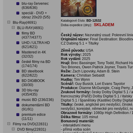
blu-ray červenec
(636/636)
speciál - DVD +
obraz 20x20 (5/5)
Katalogové číslo:
BD-12532
Blu-Ray(4691)
SKLADEM
Doba expedice (dny):
BLU-RAY(4691)
filmy BD
Český název:
Nezvratný osud: Pokrevní lini
(4377/4377)
Originální název:
Final Destination: Bloodlin
UHD / ULTRA HD
CZ Dabing 5.1 + Titulky
(621/621)
Zěmě původu:
USA
Mastered in 4K
Rok výroby:
2025
(32/32)
Rok vydání:
2025
české filmy na BD
Hrají:
Brec Bassinger, Tony Todd, Richard Ha
(174/174)
Teo Briones, Owen Patrick Joyner, Travis Tu
BD steelbook
Režie:
Zach Lipovsky, Adam B. Stein
(622/622)
Kamera:
Christian Sebaldt
Hudba:
Tim Wynn
BD DIGIBOOK
Scénář:
Guy Busick, Lori Evans Tayolor
(30/30)
Produkce:
Dianne McGunigle, Craig Perry, 
3D blu-ray
Zvukové formáty:
česky Dolby Digital 5.1 / 
(435/435)
francouzsky (Paříž) Dolby Digital 5.1 / italsk
music BD (236/236)
Digital 5.1 / španělsky (Kastilie) Dolby Digital
Titulky:
české, anglické pro neslyšící, čínské
dokumentární BD
neslyšící, korejské, německé pro neslyšící, n
(91/91)
Obrazové formáty:
1080p High Definition / 
premium edice
Délka filmu:
105 minut
(11/11)
Bonusový materiál:
Filmy na DVD(22831)
- interaktivní menu
DVD filmy(22831)
- přímá volba scén