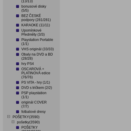
(13/13)
bonusové disky
(5/5)
BEZ ČESKÉ
podpory (281/281)
KARAOKE (11/11)
Upomínkové
Předměty (3/3)
Playstation Portable
(1/1)
VHS originál (33/33)
Obaly na DVD a BD
(28/28)
hry PS4
OSCAROVÁ +
PLATINOVÁ edice
(76/76)
PS VITA - hry (1/1)
DVD s tričkem (2/2)
PSP playstation
(1/1)
originál COVER
(7/7)
fotbalové dresy
POŠETKY(3590)
pošetky(3590)
POŠETKY