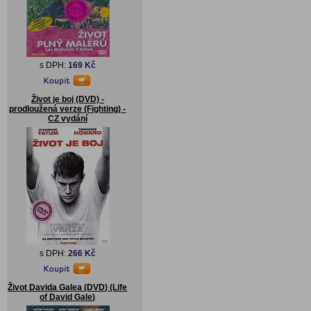
s DPH:
169 Kč
Život je boj (DVD) -
prodloužená verze (Fighting) -
CZ vydání
s DPH:
266 Kč
Život Davida Galea (DVD) (Life
of David Gale)