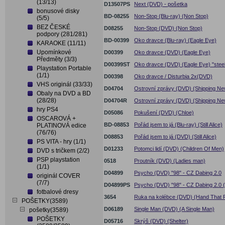
(13/13)
D13507PS
Next (DVD) - pošetka
bonusové disky
BD-08255
Non-Stop (Blu-ray) (Non Stop)
(5/5)
BEZ ČESKÉ
D08255
Non-Stop (DVD) (Non Stop)
podpory (281/281)
BD-00399
Oko dravce (Blu-ray) (Eagle Eye)
KARAOKE (11/11)
Upomínkové
D00399
Oko dravce (DVD) (Eagle Eye)
Předměty (3/3)
D00399ST
Oko dravce (DVD) (Eagle Eye) "stee
Playstation Portable
(1/1)
D00398
Oko dravce / Disturbia 2x(DVD)
VHS originál (33/33)
D04704
Ostrovní zprávy (DVD) (Shipping Ne
Obaly na DVD a BD
(28/28)
D04704R
Ostrovní zprávy (DVD) (Shipping Ne
hry PS4
D05086
Pokušení (DVD) (Chloe)
OSCAROVÁ +
BD-08853
Pořád jsem to já (Blu-ray) (Still Alice)
PLATINOVÁ edice
(76/76)
D08853
Pořád jsem to já (DVD) (Still Alice)
PS VITA - hry (1/1)
D01233
Potomci lidí (DVD) (Children Of Men)
DVD s tričkem (2/2)
PSP playstation
0518
Proutník (DVD) (Ladies man)
(1/1)
D04899
Psycho (DVD) "98" - CZ Dabing 2.0
originál COVER
(7/7)
D04899PS
Psycho (DVD) "98" - CZ Dabing 2.0 
fotbalové dresy
3654
Ruka na kolébce (DVD) (Hand That 
POŠETKY(3589)
D06189
Single Man (DVD) (A Single Man)
pošetky(3589)
POŠETKY
D05716
Skrýš (DVD) (Shelter)