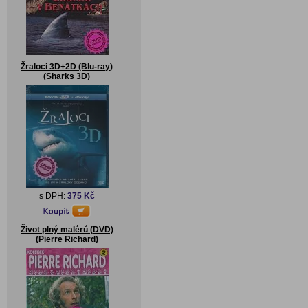
Žraloci 3D+2D (Blu-ray)
(Sharks 3D)
s DPH:
375 Kč
Život plný malérů (DVD)
(Pierre Richard)