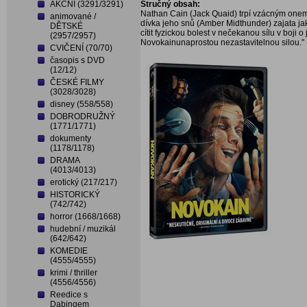
AKČNÍ (3291/3291)
Stručný obsah:
Nathan Cain (Jack Quaid) trpí vzácným onemo
animované /
dívka jeho snů (Amber Midthunder) zajata ja
DĚTSKÉ
cítit fyzickou bolest v nečekanou sílu v boji o j
(2957/2957)
Novokainunaprostou nezastavitelnou silou."
CVIČENÍ (70/70)
časopis s DVD
(12/12)
ČESKÉ FILMY
(3028/3028)
disney (558/558)
DOBRODRUŽNÝ
(1771/1771)
dokumenty
(1178/1178)
DRAMA
(4013/4013)
erotický (217/217)
HISTORICKÝ
(742/742)
horror (1668/1668)
hudební / muzikál
(642/642)
KOMEDIE
(4555/4555)
krimi / thriller
(4556/4556)
Reedice s
Dabingem