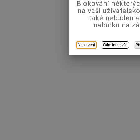
Blokování některýc
na vaši uživatels
také nebudeme
nabídku na zá
Nastavení
Odmítnout vše
Př