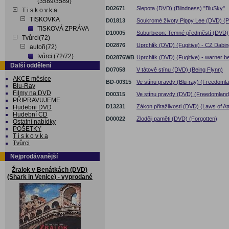
(3589/3589)
D02671
Slepota (DVD) (Blindness) "BluSky"
T i s k o v k a
TISKOVKA
D01813
Soukromé životy Pippy Lee (DVD) (Pr
TISKOVÁ ZPRÁVA
D10005
Suburbicon: Temné předměstí (DVD)
Tvůrci(72)
D02876
Uprchlík (DVD) (Fugitive) - CZ Dabin
autoři(72)
tvůrci (72/72)
D02876WB
Uprchlík (DVD) (Fugitive) - warner be
Další oddělení
D07058
V tátově stínu (DVD) (Being Flynn)
AKCE měsíce
BD-00315
Ve stínu pravdy (Blu-ray) (Freedoml
Blu-Ray
Filmy na DVD
D00315
Ve stínu pravdy (DVD) (Freedomland
PŘIPRAVUJEME
D13231
Zákon přitažlivosti (DVD) (Laws of Att
Hudebni DVD
Hudební CD
D00022
Zloději paměti (DVD) (Forgotten)
Ostatní nabídky
POŠETKY
T i s k o v k a
Tvůrci
Nejprodávanější
Žralok v Benátkách (DVD)
(Shark in Venice) - vyprodané