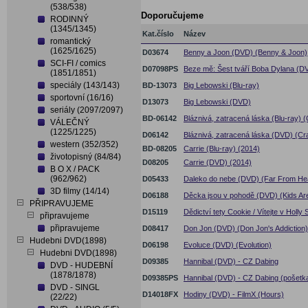
(538/538)
Doporučujeme
RODINNÝ
(1345/1345)
Kat.číslo
Název
romantický
(1625/1625)
D03674
Benny a Joon (DVD) (Benny & Joon)
SCI-FI / comics
D07098PS
Beze mě: Šest tváří Boba Dylana (DV
(1851/1851)
speciály (143/143)
BD-13073
Big Lebowski (Blu-ray)
sportovní (16/16)
D13073
Big Lebowski (DVD)
seriály (2097/2097)
BD-06142
Bláznivá, zatracená láska (Blu-ray) (
VÁLEČNÝ
(1225/1225)
D06142
Bláznivá, zatracená láska (DVD) (Cra
western (352/352)
BD-08205
Carrie (Blu-ray) (2014)
životopisný (84/84)
D08205
Carrie (DVD) (2014)
B O X / PACK
(962/962)
D05433
Daleko do nebe (DVD) (Far From He
3D filmy (14/14)
D06188
Děcka jsou v pohodě (DVD) (Kids Are 
PŘIPRAVUJEME
D15119
Dědictví tety Cookie / Vítejte v Holl
připravujeme
připravujeme
D08417
Don Jon (DVD) (Don Jon's Addiction)
Hudebni DVD(1898)
D06198
Evoluce (DVD) (Evolution)
Hudebni DVD(1898)
D09385
Hannibal (DVD) - CZ Dabing
DVD - HUDEBNÍ
(1878/1878)
D09385PS
Hannibal (DVD) - CZ Dabing (pošetk
DVD - SINGL
D14018FX
Hodiny (DVD) - FilmX (Hours)
(22/22)