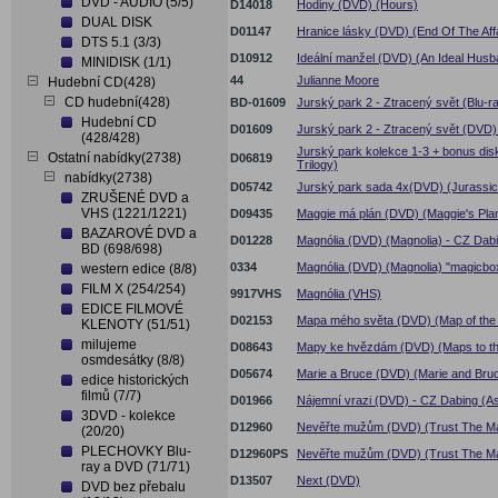
DVD - AUDIO (5/5)
D14018
Hodiny (DVD) (Hours)
DUAL DISK
D01147
Hranice lásky (DVD) (End Of The Affa
DTS 5.1 (3/3)
D10912
Ideální manžel (DVD) (An Ideal Husb
MINIDISK (1/1)
44
Julianne Moore
Hudební CD(428)
CD hudební(428)
BD-01609
Jurský park 2 - Ztracený svět (Blu-r
Hudební CD
D01609
Jurský park 2 - Ztracený svět (DVD)
(428/428)
Jurský park kolekce 1-3 + bonus dis
Ostatní nabídky(2738)
D06819
Trilogy)
nabídky(2738)
D05742
Jurský park sada 4x(DVD) (Jurassic 
ZRUŠENÉ DVD a
VHS (1221/1221)
D09435
Maggie má plán (DVD) (Maggie's Pla
BAZAROVÉ DVD a
D01228
Magnólia (DVD) (Magnolia) - CZ Dabi
BD (698/698)
0334
Magnólia (DVD) (Magnolia) "magicbo
western edice (8/8)
FILM X (254/254)
9917VHS
Magnólia (VHS)
EDICE FILMOVÉ
D02153
Mapa mého světa (DVD) (Map of the
KLENOTY (51/51)
milujeme
D08643
Mapy ke hvězdám (DVD) (Maps to th
osmdesátky (8/8)
D05674
Marie a Bruce (DVD) (Marie and Bru
edice historických
filmů (7/7)
D01966
Nájemní vrazi (DVD) - CZ Dabing (A
3DVD - kolekce
D12960
Nevěřte mužům (DVD) (Trust The M
(20/20)
PLECHOVKY Blu-
D12960PS
Nevěřte mužům (DVD) (Trust The Ma
ray a DVD (71/71)
D13507
Next (DVD)
DVD bez přebalu