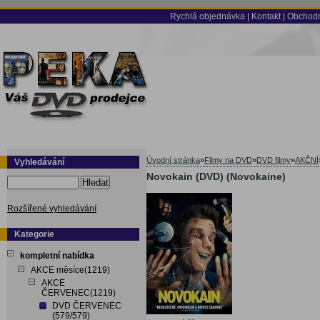
Rychlá objednávka
|
Kontakt
|
Obchodn
Úvodní stránka
»
Filmy na DVD
»
DVD filmy
»
AKČNÍ
Vyhledávání
Novokain (DVD) (Novokaine)
Hledat
Rozšířené vyhledávání
Kategorie
kompletní nabídka
AKCE měsíce(1219)
AKCE
ČERVENEC(1219)
DVD ČERVENEC
(579/579)