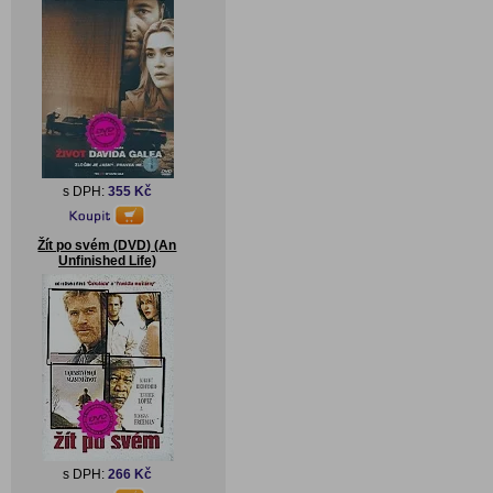
s DPH:
355 Kč
Žít po svém (DVD) (An
Unfinished Life)
s DPH:
266 Kč