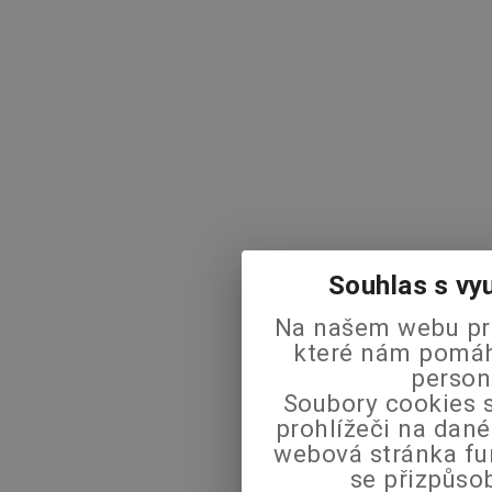
Souhlas s vy
Na našem webu pra
které nám pomáha
person
Soubory cookies s
prohlížeči na dané
webová stránka fu
se přizpůso