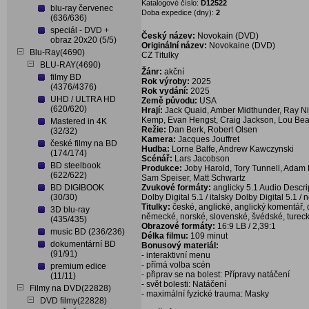
Katalogové číslo:
D12522
blu-ray červenec
Doba expedice (dny):
2
(636/636)
speciál - DVD +
Český název:
Novokain (DVD)
obraz 20x20 (5/5)
Originální název:
Novokaine (DVD)
Blu-Ray(4690)
CZ Titulky
BLU-RAY(4690)
Žánr:
akční
filmy BD
Rok výroby:
2025
(4376/4376)
Rok vydání:
2025
UHD / ULTRA HD
Země původu:
USA
(620/620)
Hrají:
Jack Quaid, Amber Midthunder, Ray Nic
Kemp, Evan Hengst, Craig Jackson, Lou Beatt
Mastered in 4K
Režie:
Dan Berk, Robert Olsen
(32/32)
Kamera:
Jacques Jouffret
české filmy na BD
Hudba:
Lorne Balfe, Andrew Kawczynski
(174/174)
Scénář:
Lars Jacobson
BD steelbook
Produkce:
Joby Harold, Tory Tunnell, Adam 
(622/622)
Sam Speiser, Matt Schwartz
BD DIGIBOOK
Zvukové formáty:
anglicky 5.1 Audio Descrip
(30/30)
Dolby Digital 5.1 / italsky Dolby Digital 5.1 /
Titulky:
české, anglické, anglický komentář, d
3D blu-ray
německé, norské, slovenské, švédské, turec
(435/435)
Obrazové formáty:
16:9 LB / 2,39:1
music BD (236/236)
Délka filmu:
109 minut
dokumentární BD
Bonusový materiál:
(91/91)
- interaktivní menu
- přímá volba scén
premium edice
- připrav se na bolest: Přípravy natáčení
(11/11)
- svět bolesti: Natáčení
Filmy na DVD(22828)
- maximální fyzické trauma: Masky
DVD filmy(22828)