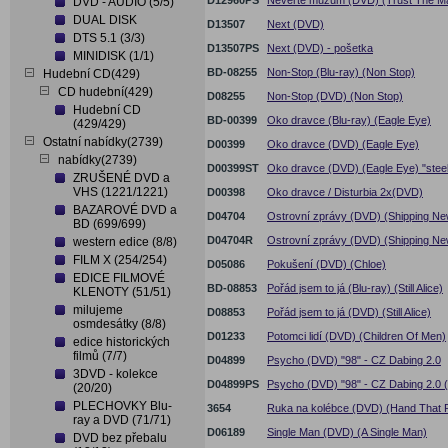
D12960PS
Nevěřte mužům (DVD) (Trust The Ma
DVD - AUDIO (5/5)
DUAL DISK
D13507
Next (DVD)
DTS 5.1 (3/3)
D13507PS
Next (DVD) - pošetka
MINIDISK (1/1)
BD-08255
Non-Stop (Blu-ray) (Non Stop)
Hudební CD(429)
CD hudební(429)
D08255
Non-Stop (DVD) (Non Stop)
Hudební CD
BD-00399
Oko dravce (Blu-ray) (Eagle Eye)
(429/429)
Ostatní nabídky(2739)
D00399
Oko dravce (DVD) (Eagle Eye)
nabídky(2739)
D00399ST
Oko dravce (DVD) (Eagle Eye) "stee
ZRUŠENÉ DVD a
VHS (1221/1221)
D00398
Oko dravce / Disturbia 2x(DVD)
BAZAROVÉ DVD a
D04704
Ostrovní zprávy (DVD) (Shipping Ne
BD (699/699)
D04704R
Ostrovní zprávy (DVD) (Shipping Ne
western edice (8/8)
FILM X (254/254)
D05086
Pokušení (DVD) (Chloe)
EDICE FILMOVÉ
BD-08853
Pořád jsem to já (Blu-ray) (Still Alice)
KLENOTY (51/51)
milujeme
D08853
Pořád jsem to já (DVD) (Still Alice)
osmdesátky (8/8)
D01233
Potomci lidí (DVD) (Children Of Men)
edice historických
filmů (7/7)
D04899
Psycho (DVD) "98" - CZ Dabing 2.0
3DVD - kolekce
D04899PS
Psycho (DVD) "98" - CZ Dabing 2.0 
(20/20)
PLECHOVKY Blu-
3654
Ruka na kolébce (DVD) (Hand That 
ray a DVD (71/71)
D06189
Single Man (DVD) (A Single Man)
DVD bez přebalu