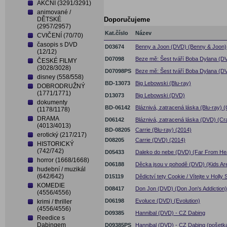
AKČNÍ (3291/3291)
animované /
DĚTSKÉ
Doporučujeme
(2957/2957)
Kat.číslo
Název
CVIČENÍ (70/70)
časopis s DVD
D03674
Benny a Joon (DVD) (Benny & Joon)
(12/12)
D07098
Beze mě: Šest tváří Boba Dylana (DV
ČESKÉ FILMY
(3028/3028)
D07098PS
Beze mě: Šest tváří Boba Dylana (DV
disney (558/558)
BD-13073
Big Lebowski (Blu-ray)
DOBRODRUŽNÝ
(1771/1771)
D13073
Big Lebowski (DVD)
dokumenty
BD-06142
Bláznivá, zatracená láska (Blu-ray) (
(1178/1178)
DRAMA
D06142
Bláznivá, zatracená láska (DVD) (Cra
(4013/4013)
BD-08205
Carrie (Blu-ray) (2014)
erotický (217/217)
D08205
Carrie (DVD) (2014)
HISTORICKÝ
(742/742)
D05433
Daleko do nebe (DVD) (Far From He
horror (1668/1668)
D06188
Děcka jsou v pohodě (DVD) (Kids Are 
hudební / muzikál
(642/642)
D15119
Dědictví tety Cookie / Vítejte v Holl
KOMEDIE
D08417
Don Jon (DVD) (Don Jon's Addiction)
(4556/4556)
D06198
Evoluce (DVD) (Evolution)
krimi / thriller
(4556/4556)
D09385
Hannibal (DVD) - CZ Dabing
Reedice s
Dabingem
D09385PS
Hannibal (DVD) - CZ Dabing (pošetk