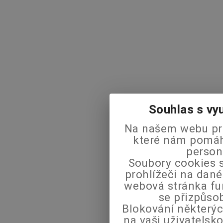
Souhlas s vy
Na našem webu pra
které nám pomáha
person
Soubory cookies s
prohlížeči na dané
webová stránka fu
se přizpůso
Blokování některýc
na vaši uživatels