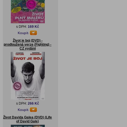
s DPH:
169 Kč
Život je boj (DVD) -
prodloužená verze (Fighting) -
CZ vydání
s DPH:
266 Kč
Život Davida Galea (DVD) (Life
of David Gale)