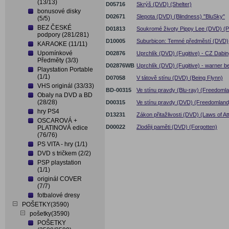
(13/13)
D05716
Skrýš (DVD) (Shelter)
bonusové disky
D02671
Slepota (DVD) (Blindness) "BluSky"
(5/5)
BEZ ČESKÉ
D01813
Soukromé životy Pippy Lee (DVD) (Pr
podpory (281/281)
D10005
Suburbicon: Temné předměstí (DVD)
KARAOKE (11/11)
Upomínkové
D02876
Uprchlík (DVD) (Fugitive) - CZ Dabin
Předměty (3/3)
D02876WB
Uprchlík (DVD) (Fugitive) - warner be
Playstation Portable
(1/1)
D07058
V tátově stínu (DVD) (Being Flynn)
VHS originál (33/33)
BD-00315
Ve stínu pravdy (Blu-ray) (Freedoml
Obaly na DVD a BD
(28/28)
D00315
Ve stínu pravdy (DVD) (Freedomland
hry PS4
D13231
Zákon přitažlivosti (DVD) (Laws of Att
OSCAROVÁ +
D00022
Zloději paměti (DVD) (Forgotten)
PLATINOVÁ edice
(76/76)
PS VITA - hry (1/1)
DVD s tričkem (2/2)
PSP playstation
(1/1)
originál COVER
(7/7)
fotbalové dresy
POŠETKY(3590)
pošetky(3590)
POŠETKY