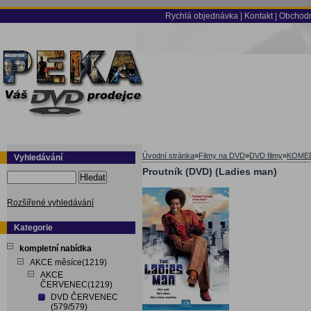
Rychlá objednávka
|
Kontakt
|
Obchodn
Úvodní stránka
»
Filmy na DVD
»
DVD filmy
»
KOME
Vyhledávání
Proutník (DVD) (Ladies man)
Hledat
Rozšířené vyhledávání
Kategorie
kompletní nabídka
AKCE měsíce(1219)
AKCE
ČERVENEC(1219)
DVD ČERVENEC
(579/579)