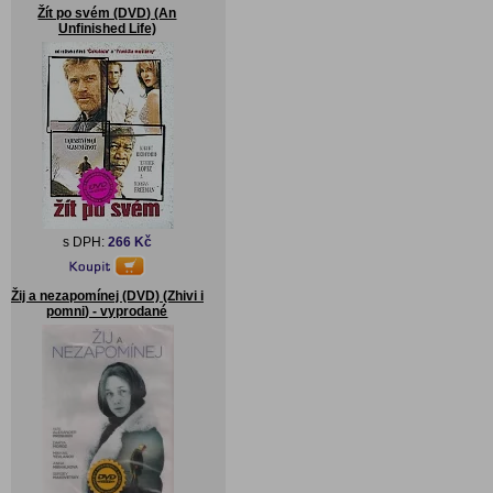
Žít po svém (DVD) (An
Unfinished Life)
s DPH:
266 Kč
Žij a nezapomínej (DVD) (Zhivi i
pomni) - vyprodané