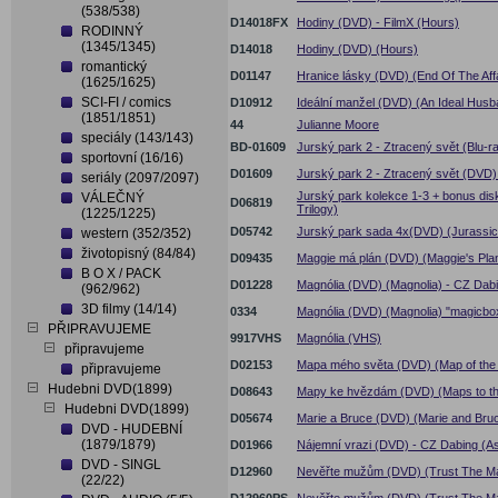
(538/538)
D14018FX
Hodiny (DVD) - FilmX (Hours)
RODINNÝ
(1345/1345)
D14018
Hodiny (DVD) (Hours)
romantický
D01147
Hranice lásky (DVD) (End Of The Affa
(1625/1625)
SCI-FI / comics
D10912
Ideální manžel (DVD) (An Ideal Husb
(1851/1851)
44
Julianne Moore
speciály (143/143)
BD-01609
Jurský park 2 - Ztracený svět (Blu-r
sportovní (16/16)
D01609
Jurský park 2 - Ztracený svět (DVD)
seriály (2097/2097)
Jurský park kolekce 1-3 + bonus dis
VÁLEČNÝ
D06819
Trilogy)
(1225/1225)
D05742
Jurský park sada 4x(DVD) (Jurassic 
western (352/352)
životopisný (84/84)
D09435
Maggie má plán (DVD) (Maggie's Pla
B O X / PACK
D01228
Magnólia (DVD) (Magnolia) - CZ Dabi
(962/962)
3D filmy (14/14)
0334
Magnólia (DVD) (Magnolia) "magicbo
PŘIPRAVUJEME
9917VHS
Magnólia (VHS)
připravujeme
D02153
Mapa mého světa (DVD) (Map of the
připravujeme
Hudebni DVD(1899)
D08643
Mapy ke hvězdám (DVD) (Maps to th
Hudebni DVD(1899)
D05674
Marie a Bruce (DVD) (Marie and Bru
DVD - HUDEBNÍ
(1879/1879)
D01966
Nájemní vrazi (DVD) - CZ Dabing (A
DVD - SINGL
D12960
Nevěřte mužům (DVD) (Trust The M
(22/22)