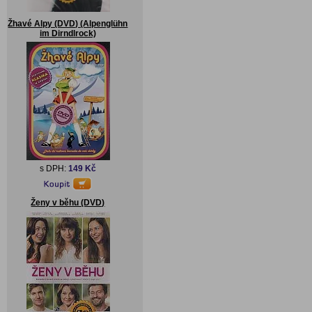
Žhavé Alpy (DVD) (Alpenglühn
im Dirndlrock)
s DPH:
149 Kč
Ženy v běhu (DVD)