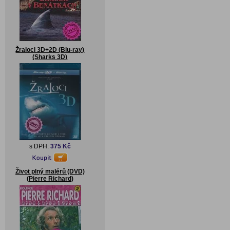
Žraloci 3D+2D (Blu-ray)
(Sharks 3D)
s DPH:
375 Kč
Život plný malérů (DVD)
(Pierre Richard)