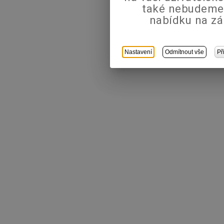
také nebudeme
nabídku na zá
Nastavení
Odmítnout vše
Př