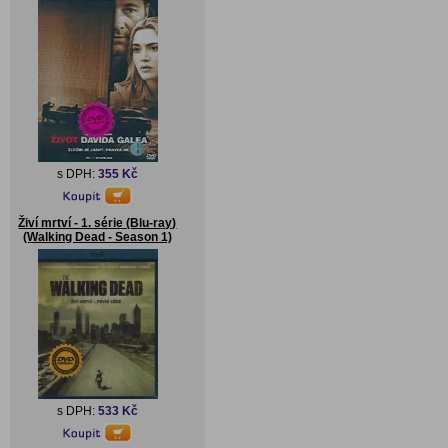
s DPH:
355 Kč
Živí mrtví - 1. série (Blu-ray)
(Walking Dead - Season 1)
s DPH:
533 Kč