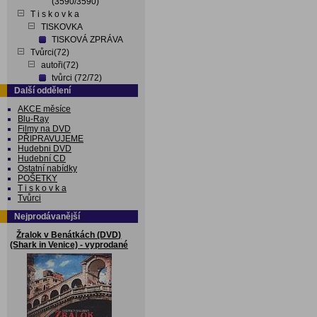
(3590/3590)
T i s k o v k a
TISKOVKA
TISKOVÁ ZPRÁVA
Tvůrci(72)
autoři(72)
tvůrci (72/72)
Další oddělení
AKCE měsíce
Blu-Ray
Filmy na DVD
PŘIPRAVUJEME
Hudebni DVD
Hudební CD
Ostatní nabídky
POŠETKY
T i s k o v k a
Tvůrci
Nejprodávanější
Žralok v Benátkách (DVD)
(Shark in Venice) - vyprodané