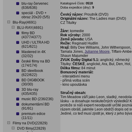
blu-ray červenec
Katalogové číslo:
0518
(636/636)
Doba expedice (dny):
9
speciál - DVD +
Český název:
Proutník (DVD)
obraz 20x20 (5/5)
Originální název:
The Ladies man (DVD)
Blu-Ray(4691)
CZ Titulky
BLU-RAY(4691)
Žánr:
komedie
filmy BD
Rok výroby:
2000
(4377/4377)
Země původu:
USA
UHD / ULTRA HD
Režie:
Reginald Hudlin
(621/621)
Hrají:
Billy Dee Williams, John Witherspoon,
Tamala Jones,
Julianne Moore
, Tiffani-Amb
Mastered in 4K
Shaun Majumder
(32/32)
ZVUK Dolby Digital 5.1:
anglický, německý
české filmy na BD
Titulky:
ČESKÉ
, anglické, Ara, Bul, Den, Hol
(174/174)
Délka filmu:
84 minut
BD steelbook
Bonusový materiál:
(622/622)
- interaktivní menu
BD DIGIBOOK
- přímá volba scén
(30/30)
- kino upoutávka
3D blu-ray
Stručný obsah:
(435/435)
Tim Meadow září jako Leon, sladký, neodolate
music BD (236/236)
lásku - a dosahuje neskutečných výsledků! 
dokumentární BD
protože si náš expert neodpustil určité pozn
(91/91)
rázem obrátí, jakmile Leon obdrží dopis od své
Jediné, co teď musí zjistit je, který z jeho b
premium edice
(11/11)
Filmy na DVD(22829)
DVD filmy(22829)