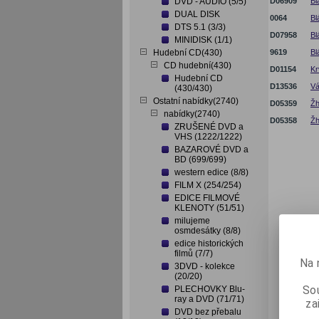
DVD - AUDIO (5/5)
D06909
Bl
DUAL DISK
0064
Bl
DTS 5.1 (3/3)
D07958
Bl
MINIDISK (1/1)
Hudební CD(430)
9619
Bl
CD hudební(430)
D01154
Kr
Hudební CD
D13536
Vá
(430/430)
Ostatní nabídky(2740)
D05359
Žh
nabídky(2740)
D05358
Žh
ZRUŠENÉ DVD a
VHS (1222/1222)
BAZAROVÉ DVD a
BD (699/699)
western edice (8/8)
FILM X (254/254)
EDICE FILMOVÉ
KLENOTY (51/51)
milujeme
osmdesátky (8/8)
edice historických
filmů (7/7)
Na 
3DVD - kolekce
(20/20)
Sou
PLECHOVKY Blu-
ray a DVD (71/71)
za
DVD bez přebalu