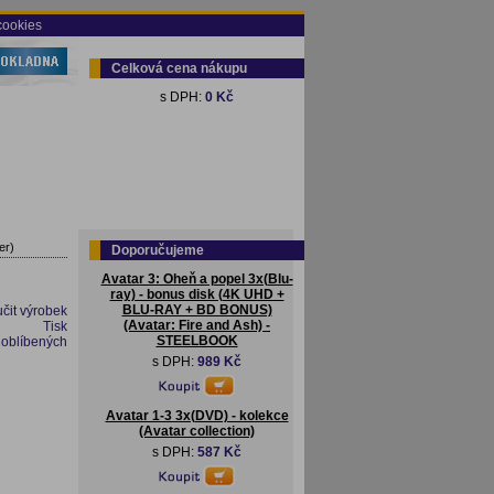
cookies
Celková cena nákupu
s DPH:
0 Kč
er)
Doporučujeme
Avatar 3: Oheň a popel 3x(Blu-
ray) - bonus disk (4K UHD +
BLU-RAY + BD BONUS)
čit výrobek
(Avatar: Fire and Ash) -
Tisk
STEELBOOK
 oblíbených
s DPH:
989 Kč
Avatar 1-3 3x(DVD) - kolekce
(Avatar collection)
s DPH:
587 Kč