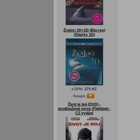
Žraloci 3D+2D (Blu-ray)
(Sharks 3D)
s DPH:
375 Kč
Život je boj (DVD) -
prodloužená verze (Fighting) -
CZ vydání