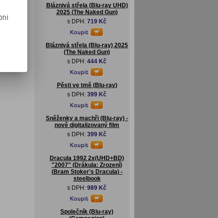
Bláznivá střela (Blu-ray UHD)
2025 (The Naked Gun)
pni
s DPH:
719 Kč
Bláznivá střela (Blu-ray) 2025
(The Naked Gun)
s DPH:
444 Kč
Pěsti ve tmě (Blu-ray)
s DPH:
399 Kč
Sněženky a machři (Blu-ray) -
nově digitalizovaný film
s DPH:
399 Kč
Dracula 1992 2x(UHD+BD)
"2007" (Drákula: Zrození)
(Bram Stoker's Dracula) -
steelbook
s DPH:
989 Kč
Společník (Blu-ray)