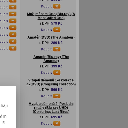
s DPH:
459 Kč
Muž jménem Otto (Blu-ray) (A
Man Called Otto)
s DPH:
579 Kč
Amatér (DVD) (The Amateur)
s DPH:
289 Kč
Amatér (Blu-ray) (The
Amateur)
s DPH:
399 Kč
V zajetí démonů 1-4 kolekce
4x(DVD) (Conjuring collection)
s DPH:
569 Kč
V zajetí démonů 4: Poslední
hají
rituály (Blu-ray UHD)
(Conjuring: Last Rites)
aném
s DPH:
695 Kč
 je