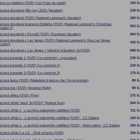
ázni ze stadiónu (DVD) (Les Fous du stade)
199
áznivá dovolená (Blu-ray) 2015 (Vacation)
239
áznivá dovolená (DVD) (National Lampoon's Vacation)
269
áznivá dovolená bratrance Eddieho (DVD) (National Lampoon's Christmas
593
cation 2)
áznivá dovolená v Evropě (DVD) (European Vacation)
464
áznivá dovolená v Las Vegas (DVD) (National Lampoon's Viva Las Vegas
439
cation)
áznivá dovolená v Las Vegas + Vánoční prázdniny 2x(DVD)
699
áznivá komedie 1 (DVD) (Le comiche) - vyprodané
239
áznivá komedie 2 (DVD) (Le comiche 2)
229
áznivá komedie 3 (DVD) (Le comiche 3)
179
áznivá láska (DVD) (Maledetto il giorno che t´ho incontrato)
89
áznivá noc (DVD) (Amateur Night)
98
áznivá pětka (DVD) (Five)
275
áznivá střela "pack 3x(DVD)" (Naked Gun)
594
áznivá střela 1 - z archívu policejního oddělení (DVD)
311
áznivá střela 1 - z archivů policejního oddělení (DVD) - CZ Dabing
169
áznivá střela 1 - z archivů policejního oddělení (DVD) - Retro edice - CZ Dabing
189
áznivá střela 2 a 1/2 - Vůně strachu (DVD)
359