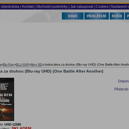
 objednávka
|
Kontakt
|
Obchodní podmínky
|
Jak nakupovat
| Cookies
| Nastavení 
a
»
Blu-Ray
»
BLU-RAY
»
filmy BD
»
Jedna bitva za druhou (Blu-ray UHD) (One Battle After Anoth
a za druhou (Blu-ray UHD) (One Battle After Another)
Doporu
Přidat do
lo:
UHD-12580
SKLADEM
 (dny):