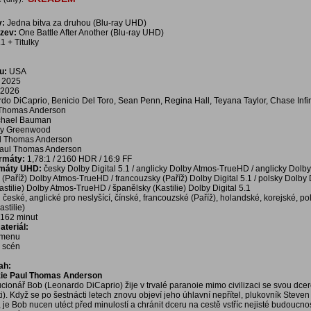
v:
Jedna bitva za druhou (Blu-ray UHD)
ázev:
One Battle After Another (Blu-ray UHD)
1 + Titulky
u:
USA
2025
2026
o DiCaprio, Benicio Del Toro, Sean Penn, Regina Hall, Teyana Taylor, Chase Infin
Thomas Anderson
chael Bauman
y Greenwood
l Thomas Anderson
aul Thomas Anderson
ormáty:
1,78:1 / 2160 HDR / 16:9 FF
rmáty UHD:
česky Dolby Digital 5.1 / anglicky Dolby Atmos-TrueHD / anglicky Dolby 
 (Paříž) Dolby Atmos-TrueHD / francouzsky (Paříž) Dolby Digital 5.1 / polsky Dolby Di
stilie) Dolby Atmos-TrueHD / španělsky (Kastilie) Dolby Digital 5.1
:
české, anglické pro neslyšící, čínské, francouzské (Paříž), holandské, korejské, po
stilie)
162 minut
teriál:
í menu
a scén
ah:
žie Paul Thomas Anderson
ucionář Bob (Leonardo DiCaprio) žije v trvalé paranoie mimo civilizaci se svou dce
ti). Když se po šestnácti letech znovu objeví jeho úhlavní nepřítel, plukovník Steven
je Bob nucen utéct před minulostí a chránit dceru na cestě vstříc nejisté budoucnos