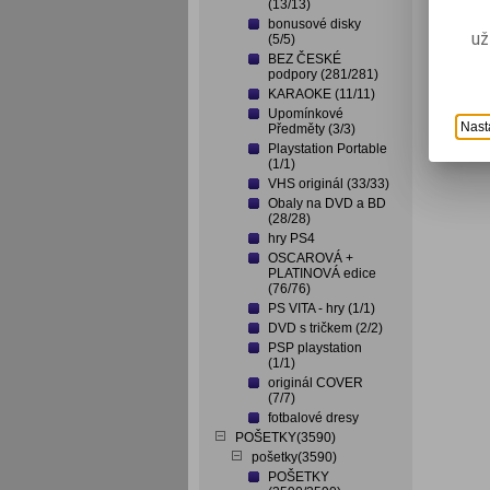
(13/13)
bonusové disky
už
(5/5)
BEZ ČESKÉ
podpory (281/281)
KARAOKE (11/11)
Upomínkové
Nast
Předměty (3/3)
Playstation Portable
(1/1)
VHS originál (33/33)
Obaly na DVD a BD
(28/28)
hry PS4
OSCAROVÁ +
PLATINOVÁ edice
(76/76)
PS VITA - hry (1/1)
DVD s tričkem (2/2)
PSP playstation
(1/1)
originál COVER
(7/7)
fotbalové dresy
POŠETKY(3590)
pošetky(3590)
POŠETKY