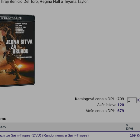
h hrají Benicio Del Toro, Regina Hall a Teyana Taylor.
Katalogová cena s DPH:
799
Akční sleva
120
Vaše cena s DPH:
679
eme
s
ázev
DPH
ázni ze Saint-Tropez (DVD) (Randonneurs a Saint-Tropez)
159