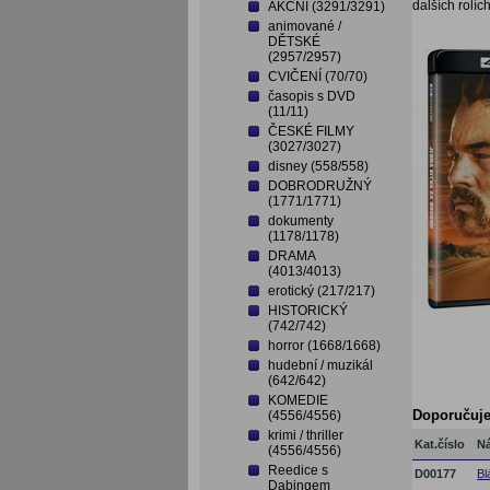
dalších rolíc
AKČNÍ (3291/3291)
animované /
DĚTSKÉ
(2957/2957)
CVIČENÍ (70/70)
časopis s DVD
(11/11)
ČESKÉ FILMY
(3027/3027)
disney (558/558)
DOBRODRUŽNÝ
(1771/1771)
dokumenty
(1178/1178)
DRAMA
(4013/4013)
erotický (217/217)
HISTORICKÝ
(742/742)
horror (1668/1668)
hudební / muzikál
(642/642)
KOMEDIE
Doporučuj
(4556/4556)
krimi / thriller
Kat.číslo
N
(4556/4556)
Reedice s
D00177
Bl
Dabingem