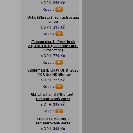
s DPH:
266 Kč
Ucho (Blu-ray) - remastrovaná
verze
s DPH:
395 Kč
Fantastická 4 - První krok
2x(UHD+BD) (Fantastic Four:
First Steps)
s DPH:
779 Kč
Superman (Blu-ray UHD) 2025
- 4K Ultra HD Blu-ray
s DPH:
727 Kč
Skřivánci na niti (Blu-ray) -
remastrovaná verze
s DPH:
395 Kč
Pupendo (Blu-ray) -
remastrovaná verze
s DPH:
399 Kč