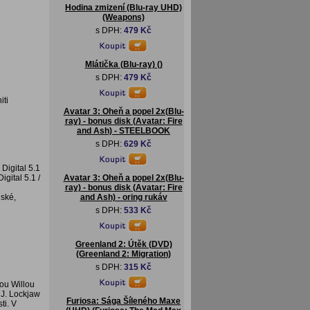
Hodina zmizení (Blu-ray UHD)
(Weapons)
s DPH:
479 Kč
Mlátička (Blu-ray) ()
s DPH:
479 Kč
iti
Avatar 3: Oheň a popel 2x(Blu-
ray) - bonus disk (Avatar: Fire
and Ash) - STEELBOOK
s DPH:
629 Kč
Digital 5.1
gital 5.1 /
Avatar 3: Oheň a popel 2x(Blu-
ray) - bonus disk (Avatar: Fire
lské,
and Ash) - oring rukáv
s DPH:
533 Kč
Greenland 2: Útěk (DVD)
(Greenland 2: Migration)
s DPH:
315 Kč
rou Willou
 J. Lockjaw
Furiosa: Sága Šíleného Maxe
ti. V