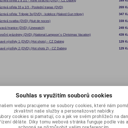
áznivá střela 2 a 1/2 - Vůně strachu (DVD) - CZ Dabing
169
áznivá střela 33 a 1/3 - Poslední trapas (DVD)
269
áznivá střela: Trilogie 3x(DVD) - kolekce (Naked Gun trilogy)
347
áznivá svatba (DVD) (Nuit de noces)
159
vavá hranice (DVD) (Linewatch)
249
noční prázdniny (DVD) (National Lampoon´s Christmas Vacation)
439
avé výstřely 1 (DVD) (Hot shots) - CZ Dabing
129
avé výstřely 2 (DVD) (Hot shots 2) - CZ Dabing
129
Souhlas s využitím souborů cookies
našem webu pracujeme se soubory cookies, které nám pomá
zkvalitnit naše služby a personalizovat nabídky.
bory cookies si pamatují, co a jak ve svém prohlížeči na d
řízení děláte. Díky tomu webová stránka funguje podle vás a
schopná se přizpůsobit vašim preferencím.