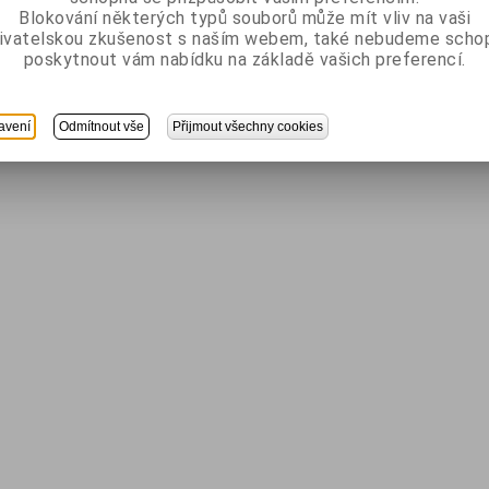
Blokování některých typů souborů může mít vliv na vaši
ivatelskou zkušenost s naším webem, také nebudeme scho
poskytnout vám nabídku na základě vašich preferencí.
avení
Odmítnout vše
Přijmout všechny cookies