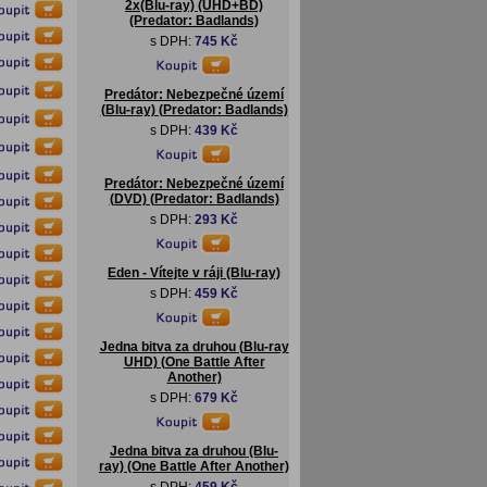
2x(Blu-ray) (UHD+BD)
(Predator: Badlands)
s DPH:
745 Kč
Predátor: Nebezpečné území
(Blu-ray) (Predator: Badlands)
s DPH:
439 Kč
Predátor: Nebezpečné území
(DVD) (Predator: Badlands)
s DPH:
293 Kč
Eden - Vítejte v ráji (Blu-ray)
s DPH:
459 Kč
Jedna bitva za druhou (Blu-ray
UHD) (One Battle After
Another)
s DPH:
679 Kč
Jedna bitva za druhou (Blu-
ray) (One Battle After Another)