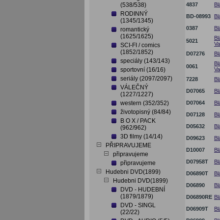
(538/538)
4837
Bl
RODINNÝ
BD-08993
Bl
(1345/1345)
0387
Bl
romantický
(1625/1625)
Bl
5021
Va
SCI-FI / comics
(1852/1852)
D07276
Bl
speciály (143/143)
Bl
0061
sportovní (16/16)
Va
seriály (2097/2097)
7228
Bl
VÁLEČNÝ
D07065
Bl
(1227/1227)
western (352/352)
D07064
Bl
životopisný (84/84)
D07128
Bl
B O X / PACK
D05632
Bl
(962/962)
3D filmy (14/14)
D09623
Bl
PŘIPRAVUJEME
D10007
Bl
připravujeme
D07958T
Bl
připravujeme
Hudebni DVD(1899)
D06890T
Bl
Hudebni DVD(1899)
D06890
Bl
DVD - HUDEBNÍ
(1879/1879)
D06890RE
Bl
DVD - SINGL
D06909T
Bl
(22/22)