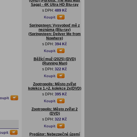
(UHD) (Furiosa: The Mad Max
Saga) - 4K Ultra HD Blu-ray
s DPH:
489 Kč
Springsteen: Vysvoboď mě z
neznáma (Blu-ray)
(Springsteen: Deliver Me from
Nowhere)
s DPH:
394 Kč
Běžící muž (2025) (DVD)
(Running Man)
s DPH:
322 Kč
Zootropolis: Město zvířat
kolekce 1.+2. kolekce 2x(DVD)
s DPH:
395 Kč
Zootropolis: Město zvířat 2
(DVD)
s DPH:
322 Kč
Predátor: Nebezpečné území