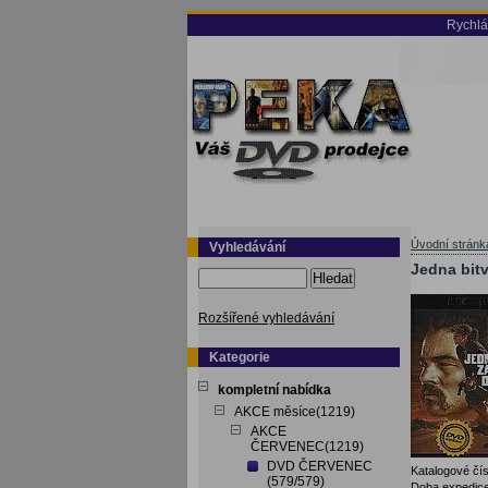
Rychlá
Úvodní stránk
Vyhledávání
Jedna bitv
Hledat
Rozšířené vyhledávání
Kategorie
kompletní nabídka
AKCE měsíce(1219)
AKCE
ČERVENEC(1219)
DVD ČERVENEC
Katalogové čís
(579/579)
Doba expedice