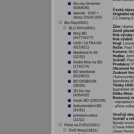
blu-ray červenec
(636/636)
Český náze
speciál - DVD +
Originální n
obraz 20x20 (5/5)
CZ Dabing 5.
Blu-Ray(4691)
Žánr:
drama
BLU-RAY(4691)
Země původ
filmy BD
Rok výroby:
(4377/4377)
Rok výdání:
UHD / ULTRA HD
Hrají:
Leonard
(621/621)
Režie:
Paul 
Kamera:
Mi
Mastered in 4K
Hudba:
Jonn
(32/32)
Scénář:
Pau
české filmy na BD
Produkce:
P
(174/174)
Obrazové f
BD steelbook
Zvukové fo
(622/622)
/ francouzsky
španělsky (Ka
BD DIGIBOOK
Titulky UHD
(30/30)
španělské (Ka
3D blu-ray
Délka filmu:
(435/435)
Bonusový ma
music BD (236/236)
- interaktivn
dokumentární BD
- příma volb
(91/91)
Stručný obs
premium edice
Scénář a re
(11/11)
Bývalý revol
Filmy na DVD(22831)
(Chase Infini
DVD filmy(22831)
(Sean Penn), 