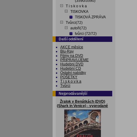
(3590/3590)
T i s k o v k a
TISKOVKA
TISKOVÁ ZPRÁVA
Tvůrci(72)
autoři(72)
tvůrci (72/72)
Další oddělení
AKCE měsíce
Blu-Ray
Filmy na DVD
PŘIPRAVUJEME
Hudebni DVD
Hudební CD
Ostatní nabídky
POŠETKY
T i s k o v k a
Tvůrci
Nejprodávanější
Žralok v Benátkách (DVD)
(Shark in Venice) - vyprodané