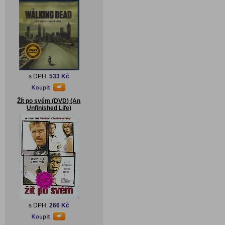
s DPH:
533 Kč
Žít po svém (DVD) (An
Unfinished Life)
s DPH:
266 Kč