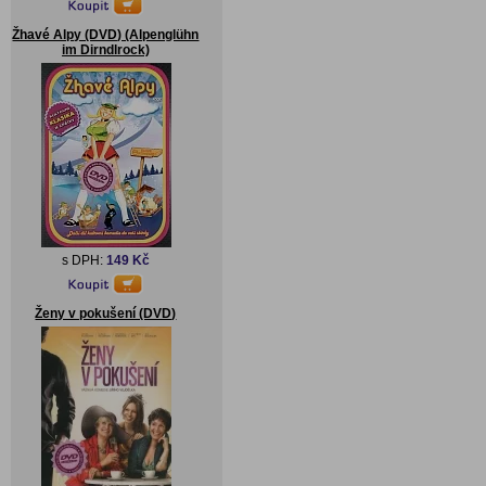
Žhavé Alpy (DVD) (Alpenglühn
im Dirndlrock)
s DPH:
149 Kč
Ženy v pokušení (DVD)