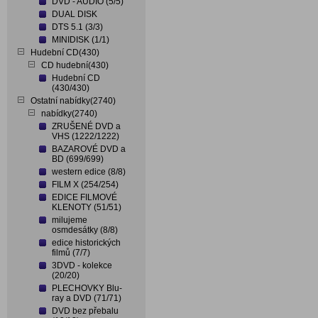
DVD - AUDIO (5/5)
DUAL DISK
DTS 5.1 (3/3)
MINIDISK (1/1)
Hudební CD(430)
CD hudební(430)
Hudební CD
(430/430)
Ostatní nabídky(2740)
nabídky(2740)
ZRUŠENÉ DVD a
VHS (1222/1222)
BAZAROVÉ DVD a
BD (699/699)
western edice (8/8)
FILM X (254/254)
EDICE FILMOVÉ
KLENOTY (51/51)
milujeme
osmdesátky (8/8)
edice historických
filmů (7/7)
3DVD - kolekce
(20/20)
PLECHOVKY Blu-
ray a DVD (71/71)
DVD bez přebalu