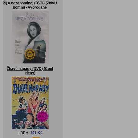
Žij a nezapomínej (DVD) (Zhivi i
pomni) - vyprodané
Žhavé nápady (DVD) (Cool
Ideas)
s DPH:
197 Kč