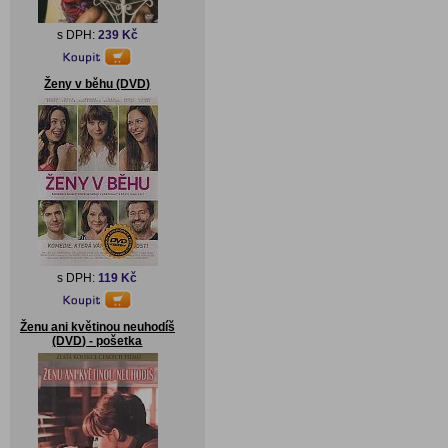
s DPH:
239 Kč
Ženy v běhu (DVD)
s DPH:
119 Kč
Ženu ani květinou neuhodíš
(DVD) - pošetka