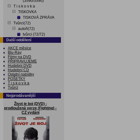
(3590/3590)
T i s k o v k a
TISKOVKA
TISKOVÁ ZPRÁVA
Tvůrci(72)
autoři(72)
tvůrci (72/72)
Další oddělení
AKCE měsíce
Blu-Ray
Filmy na DVD
PŘIPRAVUJEME
Hudebni DVD
Hudební CD
Ostatní nabídky
POŠETKY
T i s k o v k a
Tvůrci
Nejprodávanější
Život je boj (DVD) -
prodloužená verze (Fighting) -
CZ vydání