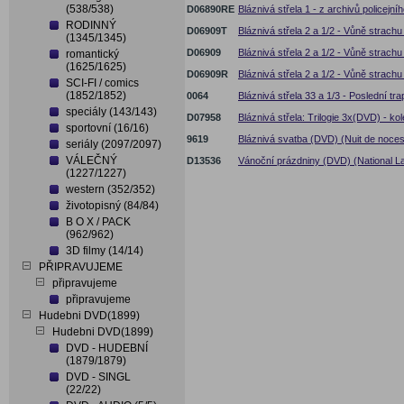
(538/538)
D06890RE
Bláznivá střela 1 - z archivů policejn
RODINNÝ
D06909T
Bláznivá střela 2 a 1/2 - Vůně strach
(1345/1345)
D06909
Bláznivá střela 2 a 1/2 - Vůně strach
romantický
(1625/1625)
D06909R
Bláznivá střela 2 a 1/2 - Vůně strach
SCI-FI / comics
(1852/1852)
0064
Bláznivá střela 33 a 1/3 - Poslední t
speciály (143/143)
D07958
Bláznivá střela: Trilogie 3x(DVD) - ko
sportovní (16/16)
9619
Bláznivá svatba (DVD) (Nuit de noces
seriály (2097/2097)
VÁLEČNÝ
D13536
Vánoční prázdniny (DVD) (National L
(1227/1227)
western (352/352)
životopisný (84/84)
B O X / PACK
(962/962)
3D filmy (14/14)
PŘIPRAVUJEME
připravujeme
připravujeme
Hudebni DVD(1899)
Hudebni DVD(1899)
DVD - HUDEBNÍ
(1879/1879)
DVD - SINGL
(22/22)