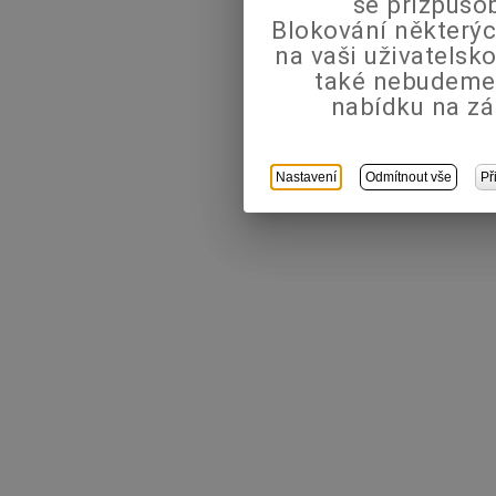
se přizpůso
Blokování některýc
na vaši uživatels
také nebudeme
nabídku na zá
Nastavení
Odmítnout vše
Př