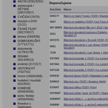
AKČNÍ (3291/3291)
Doporučujeme
animované /
DĚTSKÉ
Kat.číslo
Název
(2957/2957)
D00177
Blázni ze Saint-Tropez (DVD) (Rando
CVIČENÍ (70/70)
časopis s DVD
4837
Blázni ze stadiónu (DVD) (Les Fous d
(11/11)
BD-08993
Bláznivá dovolená (Blu-ray) 2015 (Vac
ČESKÉ FILMY
(3027/3027)
Bláznivá dovolená bratrance Eddieho
5021
Vacation 2)
disney (558/558)
D07276
Bláznivá dovolená v Evropě (DVD) (E
DOBRODRUŽNÝ
(1771/1771)
Bláznivá dovolená v Las Vegas (DVD)
0061
Vacation)
dokumenty
(1178/1178)
7228
Bláznivá dovolená v Las Vegas + Vá
DRAMA
D07065
Bláznivá komedie 1 (DVD) (Le comich
(4013/4013)
erotický (217/217)
D07064
Bláznivá komedie 2 (DVD) (Le comich
HISTORICKÝ
D07128
Bláznivá komedie 3 (DVD) (Le comich
(742/742)
D05632
Bláznivá láska (DVD) (Maledetto il gio
horror (1668/1668)
hudební / muzikál
D09623
Bláznivá noc (DVD) (Amateur Night)
(642/642)
D10007
Bláznivá pětka (DVD) (Five)
KOMEDIE
(4556/4556)
D07958T
Bláznivá střela "pack 3x(DVD)" (Nak
krimi / thriller
D06890T
Bláznivá střela 1 - z archívu policejn
(4556/4556)
Reedice s
D06890
Bláznivá střela 1 - z archivů policejn
Dabingem