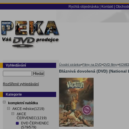
Rychlá objednávka
|
Kontakt
|
Obchodn
Úvodní stránka
»
Filmy na DVD
»
DVD filmy
»
KOME
Vyhledávání
Bláznivá dovolená (DVD) (National
Hledat
Rozšířené vyhledávání
Kategorie
kompletní nabídka
AKCE měsíce(1219)
AKCE
ČERVENEC(1219)
DVD ČERVENEC
(579/579)