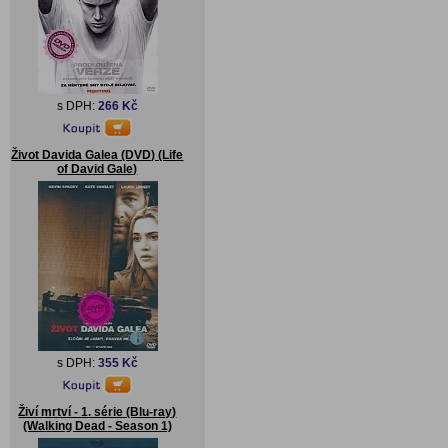
s DPH:
266 Kč
Život Davida Galea (DVD) (Life
of David Gale)
s DPH:
355 Kč
Živí mrtví - 1. série (Blu-ray)
(Walking Dead - Season 1)