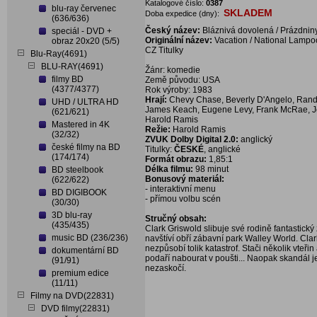
Katalogové číslo:
0387
blu-ray červenec
SKLADEM
Doba expedice (dny):
(636/636)
Český název:
Bláznivá dovolená / Prázdnin
speciál - DVD +
Originální název:
Vacation / National Lampo
obraz 20x20 (5/5)
CZ Titulky
Blu-Ray(4691)
BLU-RAY(4691)
Žánr: komedie
filmy BD
Země původu: USA
(4377/4377)
Rok výroby: 1983
Hrají:
Chevy Chase, Beverly D'Angelo, Randy
UHD / ULTRA HD
James Keach, Eugene Levy, Frank McRae, Jo
(621/621)
Harold Ramis
Mastered in 4K
Režie:
Harold Ramis
(32/32)
ZVUK Dolby Digital 2.0:
anglický
české filmy na BD
Titulky:
ČESKÉ
, anglické
(174/174)
Formát obrazu:
1,85:1
Délka filmu:
98 minut
BD steelbook
Bonusový materiál:
(622/622)
- interaktivní menu
BD DIGIBOOK
- přímou volbu scén
(30/30)
3D blu-ray
Stručný obsah:
(435/435)
Clark Griswold slibuje své rodině fantastick
music BD (236/236)
navštíví obří zábavní park Walley World. Cla
nezpůsobí tolik katastrof. Stači několik vte
dokumentární BD
podaří nabourat v poušti... Naopak skandál 
(91/91)
nezaskočí.
premium edice
(11/11)
Filmy na DVD(22831)
DVD filmy(22831)