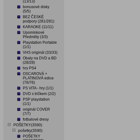
(13/13)
bonusové disky
(5/5)
BEZ ČESKÉ
podpory (281/281)
KARAOKE (11/11)
Upomínkové
Předměty (3/3)
Playstation Portable
(1/1)
VHS originál (33/33)
Obaly na DVD a BD
(28/28)
hry PS4
OSCAROVÁ +
PLATINOVÁ edice
(76/76)
PS VITA - hry (1/1)
DVD s tričkem (2/2)
PSP playstation
(1/1)
originál COVER
(7/7)
fotbalové dresy
POŠETKY(3590)
pošetky(3590)
POŠETKY