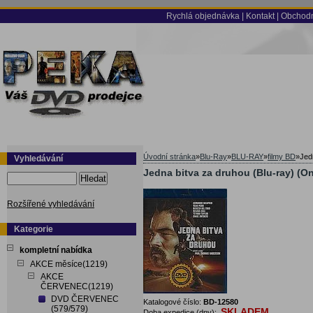
Rychlá objednávka
|
Kontakt
|
Obchodn
Úvodní stránka
»
Blu-Ray
»
BLU-RAY
»
filmy BD
»
Jed
Vyhledávání
Jedna bitva za druhou (Blu-ray) (On
Hledat
Rozšířené vyhledávání
Kategorie
kompletní nabídka
AKCE měsíce(1219)
AKCE
ČERVENEC(1219)
DVD ČERVENEC
Katalogové číslo:
BD-12580
(579/579)
SKLADEM
Doba expedice (dny):