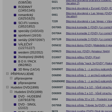
Bláznivá dovolená bratrance Eddieho
5021
(538/538)
Vacation 2)
RODINNÝ
D07276
Bláznivá dovolená v Evropě (DVD) (E
(1345/1345)
Bláznivá dovolená v Las Vegas (DVD)
romantický
0061
Vacation)
(1625/1625)
7228
Bláznivá dovolená v Las Vegas + Vá
SCI-FI / comics
(1852/1852)
D07065
Bláznivá komedie 1 (DVD) (Le comich
speciály (143/143)
D07064
Bláznivá komedie 2 (DVD) (Le comich
sportovní (16/16)
D07128
Bláznivá komedie 3 (DVD) (Le comich
seriály (2097/2097)
VÁLEČNÝ
D05632
Bláznivá láska (DVD) (Maledetto il gio
(1227/1227)
D09623
Bláznivá noc (DVD) (Amateur Night)
western (352/352)
životopisný (84/84)
D10007
Bláznivá pětka (DVD) (Five)
B O X / PACK
D07958T
Bláznivá střela "pack 3x(DVD)" (Nak
(962/962)
3D filmy (14/14)
D06890T
Bláznivá střela 1 - z archívu policejn
PŘIPRAVUJEME
D06890
Bláznivá střela 1 - z archivů policejn
připravujeme
D06890RE
Bláznivá střela 1 - z archivů policejn
připravujeme
Hudebni DVD(1899)
D06909T
Bláznivá střela 2 a 1/2 - Vůně strach
Hudebni DVD(1899)
D06909
Bláznivá střela 2 a 1/2 - Vůně strach
DVD - HUDEBNÍ
0064
Bláznivá střela 33 a 1/3 - Poslední t
(1879/1879)
DVD - SINGL
D07958
Bláznivá střela: Trilogie 3x(DVD) - ko
(22/22)
9619
Bláznivá svatba (DVD) (Nuit de noces