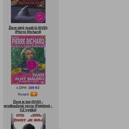
Život plný malérů (DVD)
(Pierre Richard)
s DPH:
169 Kč
Život je boj (DVD) -
prodloužená verze (Fighting) -
CZ vydání