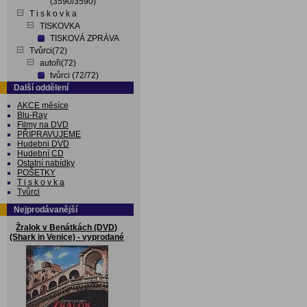
(3590/3590)
T i s k o v k a
TISKOVKA
TISKOVÁ ZPRÁVA
Tvůrci(72)
autoři(72)
tvůrci (72/72)
Další oddělení
AKCE měsíce
Blu-Ray
Filmy na DVD
PŘIPRAVUJEME
Hudebni DVD
Hudební CD
Ostatní nabídky
POŠETKY
T i s k o v k a
Tvůrci
Nejprodávanější
Žralok v Benátkách (DVD)
(Shark in Venice) - vyprodané