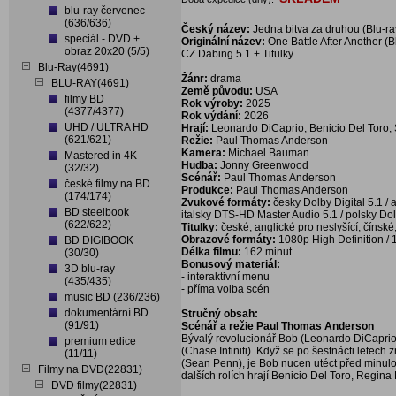
blu-ray červenec
(636/636)
Český název:
Jedna bitva za druhou (Blu-ra
speciál - DVD +
Originální název:
One Battle After Another (B
obraz 20x20 (5/5)
CZ Dabing 5.1 + Titulky
Blu-Ray(4691)
Žánr:
drama
BLU-RAY(4691)
Země původu:
USA
filmy BD
Rok výroby:
2025
(4377/4377)
Rok výdání:
2026
UHD / ULTRA HD
Hrají:
Leonardo DiCaprio, Benicio Del Toro, S
(621/621)
Režie:
Paul Thomas Anderson
Kamera:
Michael Bauman
Mastered in 4K
Hudba:
Jonny Greenwood
(32/32)
Scénář:
Paul Thomas Anderson
české filmy na BD
Produkce:
Paul Thomas Anderson
(174/174)
Zvukové formáty:
česky Dolby Digital 5.1 / 
BD steelbook
italsky DTS-HD Master Audio 5.1 / polsky Dol
(622/622)
Titulky:
české, anglické pro neslyšící, čínské,
Obrazové formáty:
1080p High Definition / 1
BD DIGIBOOK
Délka filmu:
162 minut
(30/30)
Bonusový materiál:
3D blu-ray
- interaktivní menu
(435/435)
- příma volba scén
music BD (236/236)
dokumentární BD
Stručný obsah:
(91/91)
Scénář a režie Paul Thomas Anderson
Bývalý revolucionář Bob (Leonardo DiCaprio) 
premium edice
(Chase Infiniti). Když se po šestnácti letech
(11/11)
(Sean Penn), je Bob nucen utéct před minulost
Filmy na DVD(22831)
dalších rolích hrají Benicio Del Toro, Regina
DVD filmy(22831)