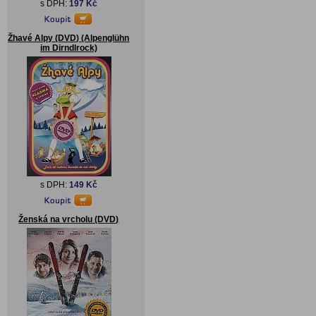
s DPH:
197 Kč
Žhavé Alpy (DVD) (Alpenglühn
im Dirndlrock)
s DPH:
149 Kč
Ženská na vrcholu (DVD)