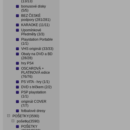
(13/13)
bonusové disky
(5/5)
BEZ ČESKÉ
podpory (281/281)
KARAOKE (11/11)
Upomínkové
Předměty (3/3)
Playstation Portable
(1/1)
VHS originál (33/33)
Obaly na DVD a BD
(28/28)
hry PS4
OSCAROVÁ +
PLATINOVÁ edice
(76/76)
PS VITA - hry (1/1)
DVD s tričkem (2/2)
PSP playstation
(1/1)
originál COVER
(7/7)
fotbalové dresy
POŠETKY(3590)
pošetky(3590)
POŠETKY