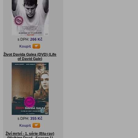
s DPH:
266 Kč
Život Davida Galea (DVD) (Life
of David Gale)
s DPH:
355 Kč
Živí mrtví - 1. série (Blu-ray)