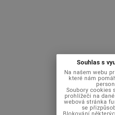
Souhlas s vy
Na našem webu pra
které nám pomáha
person
Soubory cookies s
prohlížeči na dané
webová stránka fu
se přizpůso
Blokování některýc