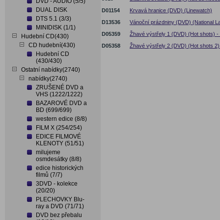
DVD - AUDIO (5/5)
DUAL DISK
D01154
Krvavá hranice (DVD) (Linewatch)
DTS 5.1 (3/3)
D13536
Vánoční prázdniny (DVD) (National L
MINIDISK (1/1)
D05359
Žhavé výstřely 1 (DVD) (Hot shots) 
Hudební CD(430)
CD hudební(430)
D05358
Žhavé výstřely 2 (DVD) (Hot shots 2)
Hudební CD
(430/430)
Ostatní nabídky(2740)
nabídky(2740)
ZRUŠENÉ DVD a
VHS (1222/1222)
BAZAROVÉ DVD a
BD (699/699)
western edice (8/8)
FILM X (254/254)
EDICE FILMOVÉ
KLENOTY (51/51)
milujeme
osmdesátky (8/8)
edice historických
filmů (7/7)
3DVD - kolekce
(20/20)
PLECHOVKY Blu-
ray a DVD (71/71)
DVD bez přebalu