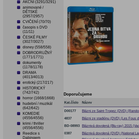
AKČNÍ (3291/3291)
animované /
DĚTSKÉ
(2957/2957)
CVIČENÍ (70/70)
časopis s DVD
(11/11)
ČESKÉ FILMY
(3027/3027)
disney (558/558)
DOBRODRUŽNÝ
(1771/1771)
dokumenty
(1178/1178)
DRAMA
(4013/4013)
erotický (217/217)
HISTORICKÝ
(742/742)
Doporučujeme
horror (1668/1668)
Kat.číslo
Název
hudební / muzikál
(642/642)
D00177
Blázni ze Saint-Tropez (DVD) (Rando
KOMEDIE
(4556/4556)
4837
Blázni ze stadiónu (DVD) (Les Fous d
krimi / thriller
BD-08993
Bláznivá dovolená (Blu-ray) 2015 (Vac
(4556/4556)
Reedice s
0387
Bláznivá dovolená (DVD) (National L
Dabingem