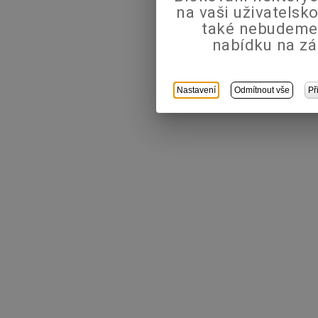
na vaši uživatels
také nebudeme
nabídku na zá
Nastavení
Odmítnout vše
Př