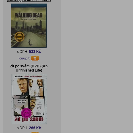
(Walking Dead - Season 1)
s DPH:
533 Kč
Žít po svém (DVD) (An
Unfinished Life)
s DPH:
266 Kč