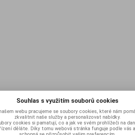
Souhlas s využitím souborů cookies
našem webu pracujeme se soubory cookies, které nám pomá
zkvalitnit naše služby a personalizovat nabídky.
bory cookies si pamatují, co a jak ve svém prohlížeči na d
řízení děláte. Díky tomu webová stránka funguje podle vás a
schopná se přizpůsobit vašim preferencím.