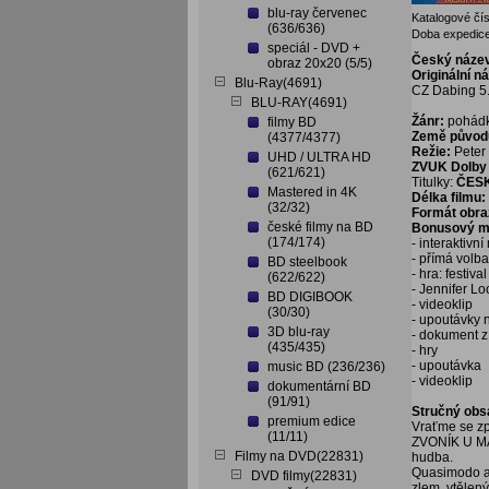
blu-ray červenec
Katalogové čís
(636/636)
Doba expedice
speciál - DVD +
Český náze
obraz 20x20 (5/5)
Originální n
Blu-Ray(4691)
CZ Dabing 5.
BLU-RAY(4691)
Žánr:
pohád
filmy BD
Země původ
(4377/4377)
Režie:
Peter
UHD / ULTRA HD
ZVUK Dolby 
(621/621)
Titulky:
ČES
Mastered in 4K
Délka filmu:
(32/32)
Formát obra
české filmy na BD
Bonusový ma
(174/174)
- interaktivn
- přímá volb
BD steelbook
- hra: festiva
(622/622)
- Jennifer L
BD DIGIBOOK
- videoklip
(30/30)
- upoutávky n
3D blu-ray
- dokument z
(435/435)
- hry
- upoutávka
music BD (236/236)
- videoklip
dokumentární BD
(91/91)
Stručný obs
premium edice
Vraťme se zp
(11/11)
ZVONÍK U MAT
Filmy na DVD(22831)
hudba.
Quasimodo a 
DVD filmy(22831)
zlem, vtělen