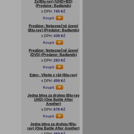
2x(Blu-ray) (UHD+BD)
(Predator: Badlands)
s DPH:
745 Kč
Predátor: Nebezpečné území
(Blu-ray) (Predator: Badlands)
s DPH:
439 Kč
Predátor: Nebezpečné území
(DVD) (Predator: Badlands)
s DPH:
293 Kč
Eden - Vítejte v ráji (Blu-ray)
s DPH:
459 Kč
Jedna bitva za druhou (Blu-ray
UHD) (One Battle After
Another)
s DPH:
679 Kč
Jedna bitva za druhou (Blu-
ray) (One Battle After Another)