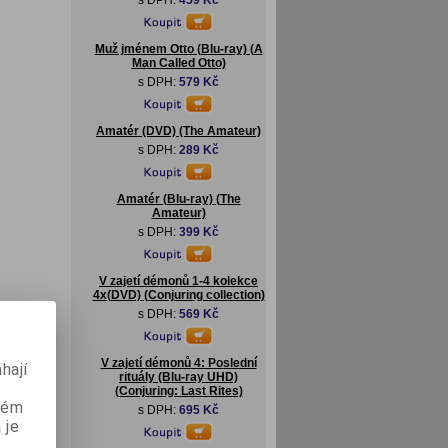
s DPH:
459 Kč
Muž jménem Otto (Blu-ray) (A
Man Called Otto)
s DPH:
579 Kč
Amatér (DVD) (The Amateur)
s DPH:
289 Kč
Amatér (Blu-ray) (The
Amateur)
s DPH:
399 Kč
V zajetí démonů 1-4 kolekce
4x(DVD) (Conjuring collection)
s DPH:
569 Kč
V zajetí démonů 4: Poslední
hají
rituály (Blu-ray UHD)
(Conjuring: Last Rites)
aném
s DPH:
695 Kč
 je