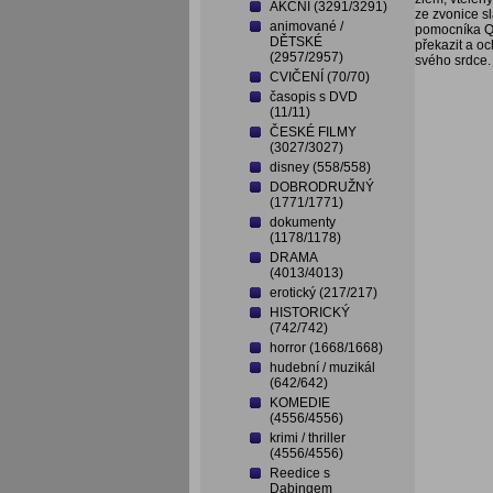
AKČNÍ (3291/3291)
ze zvonice s
animované /
pomocníka Qu
DĚTSKÉ
překazit a 
(2957/2957)
svého srdce.
CVIČENÍ (70/70)
časopis s DVD
(11/11)
ČESKÉ FILMY
(3027/3027)
disney (558/558)
DOBRODRUŽNÝ
(1771/1771)
dokumenty
(1178/1178)
DRAMA
(4013/4013)
erotický (217/217)
HISTORICKÝ
(742/742)
horror (1668/1668)
hudební / muzikál
(642/642)
KOMEDIE
(4556/4556)
krimi / thriller
(4556/4556)
Reedice s
Dabingem