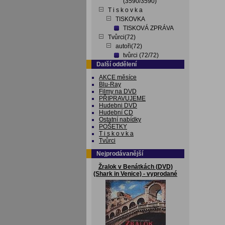
(3590/3590)
T i s k o v k a
TISKOVKA
TISKOVÁ ZPRÁVA
Tvůrci(72)
autoři(72)
tvůrci (72/72)
Další oddělení
AKCE měsíce
Blu-Ray
Filmy na DVD
PŘIPRAVUJEME
Hudebni DVD
Hudební CD
Ostatní nabídky
POŠETKY
T i s k o v k a
Tvůrci
Nejprodávanější
Žralok v Benátkách (DVD)
(Shark in Venice) - vyprodané