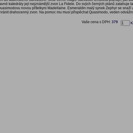
lavné katedrály její nejznámější zvon La Fidele. Do svých černých plánů zatahuje t
asimodovu novou přítelkyni Madellaine. Esmeraldin malý synek Zephyr se snaží z
ochránit drahocenný zvon. Na pomoc mu musí přispěchat Quasimodo, veden odváž
Vaše cena s DPH:
379