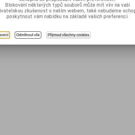
Blokování některých typů souborů může mít vliv na vaši
ivatelskou zkušenost s naším webem, také nebudeme scho
poskytnout vám nabídku na základě vašich preferencí.
avení
Odmítnout vše
Přijmout všechny cookies