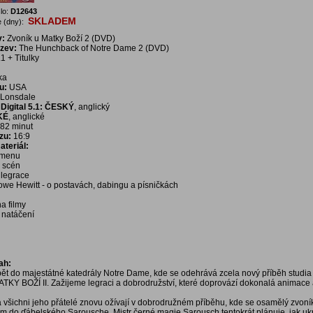
lo:
D12643
SKLADEM
 (dny):
v:
Zvoník u Matky Boží 2 (DVD)
ázev:
The Hunchback of Notre Dame 2 (DVD)
1 + Titulky
ka
u:
USA
 Lonsdale
Digital 5.1: ČESKÝ
, anglický
KÉ
, anglické
82 minut
zu:
16:9
teriál:
í menu
a scén
l legrace
oowe Hewitt - o postavách, dabingu a písničkách
a filmy
 natáčení
ah:
ět do majestátné katedrály Notre Dame, kde se odehrává zcela nový příběh studia
KY BOŽÍ II. Zažijeme legraci a dobrodružství, které doprovází dokonalá animace a
všichni jeho přátelé znovu ožívají v dobrodružném příběhu, kde se osamělý zvoní
ým do ďábelského Sarousche. Mistr černé magie Sarousch tentokrát plánuje, jak uk