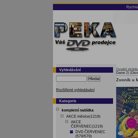
Rychlá
Úvodní stránk
Vyhledávání
Dame 2) (Disn
Hledat
Zvoník u 
Rozšířené vyhledávání
Kategorie
kompletní nabídka
AKCE měsíce(1219)
AKCE
ČERVENEC(1219)
DVD ČERVENEC
(579/579)