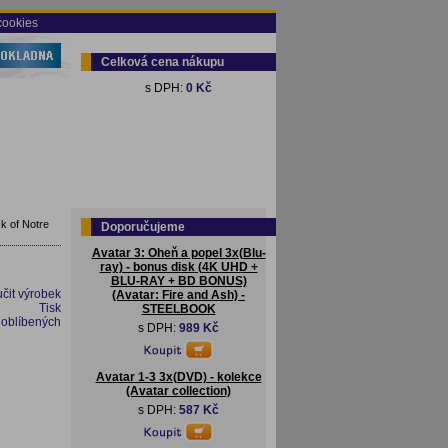
cookies
Celková cena nákupu
s DPH:
0 Kč
k of Notre
Doporučujeme
Avatar 3: Oheň a popel 3x(Blu-
ray) - bonus disk (4K UHD +
BLU-RAY + BD BONUS)
čit výrobek
(Avatar: Fire and Ash) -
Tisk
STEELBOOK
 oblíbených
s DPH:
989 Kč
Avatar 1-3 3x(DVD) - kolekce
(Avatar collection)
s DPH:
587 Kč