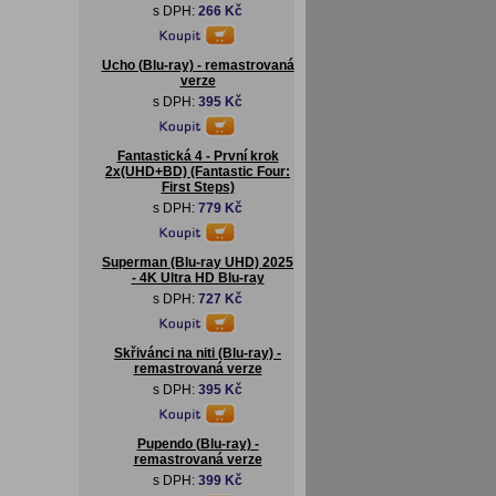
s DPH:
266 Kč
Ucho (Blu-ray) - remastrovaná
verze
s DPH:
395 Kč
Fantastická 4 - První krok
2x(UHD+BD) (Fantastic Four:
First Steps)
s DPH:
779 Kč
Superman (Blu-ray UHD) 2025
- 4K Ultra HD Blu-ray
s DPH:
727 Kč
Skřivánci na niti (Blu-ray) -
remastrovaná verze
s DPH:
395 Kč
Pupendo (Blu-ray) -
remastrovaná verze
s DPH:
399 Kč