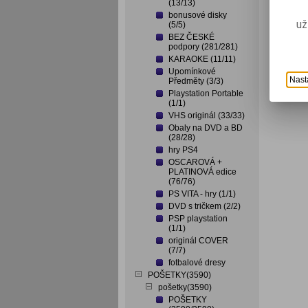
(13/13)
bonusové disky
už
(5/5)
BEZ ČESKÉ
podpory (281/281)
KARAOKE (11/11)
Upomínkové
Nast
Předměty (3/3)
Playstation Portable
(1/1)
VHS originál (33/33)
Obaly na DVD a BD
(28/28)
hry PS4
OSCAROVÁ +
PLATINOVÁ edice
(76/76)
PS VITA - hry (1/1)
DVD s tričkem (2/2)
PSP playstation
(1/1)
originál COVER
(7/7)
fotbalové dresy
POŠETKY(3590)
pošetky(3590)
POŠETKY