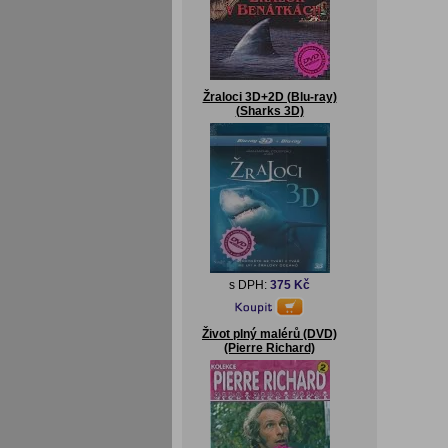
Žraloci 3D+2D (Blu-ray)
(Sharks 3D)
s DPH:
375 Kč
Život plný malérů (DVD)
(Pierre Richard)