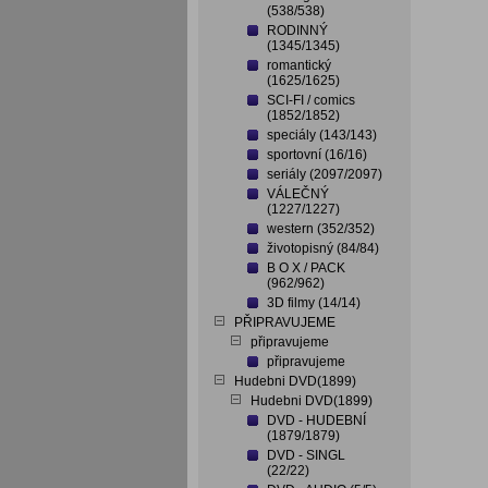
(538/538)
RODINNÝ
(1345/1345)
romantický
(1625/1625)
SCI-FI / comics
(1852/1852)
speciály (143/143)
sportovní (16/16)
seriály (2097/2097)
VÁLEČNÝ
(1227/1227)
western (352/352)
životopisný (84/84)
B O X / PACK
(962/962)
3D filmy (14/14)
PŘIPRAVUJEME
připravujeme
připravujeme
Hudebni DVD(1899)
Hudebni DVD(1899)
DVD - HUDEBNÍ
(1879/1879)
DVD - SINGL
(22/22)