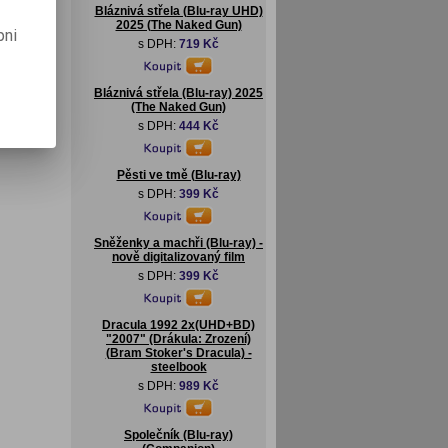
Bláznivá střela (Blu-ray UHD)
2025 (The Naked Gun)
pni
s DPH:
719 Kč
Bláznivá střela (Blu-ray) 2025
(The Naked Gun)
s DPH:
444 Kč
Pěsti ve tmě (Blu-ray)
s DPH:
399 Kč
Sněženky a machři (Blu-ray) -
nově digitalizovaný film
s DPH:
399 Kč
Dracula 1992 2x(UHD+BD)
"2007" (Drákula: Zrození)
(Bram Stoker's Dracula) -
steelbook
s DPH:
989 Kč
Společník (Blu-ray)