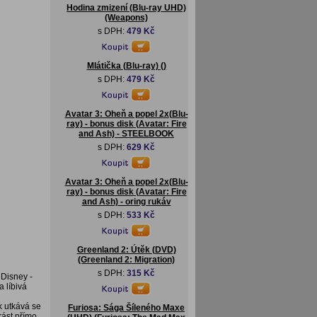
Hodina zmizení (Blu-ray UHD)
(Weapons)
s DPH:
479 Kč
Mlátička (Blu-ray) ()
s DPH:
479 Kč
Avatar 3: Oheň a popel 2x(Blu-
ray) - bonus disk (Avatar: Fire
and Ash) - STEELBOOK
s DPH:
629 Kč
Avatar 3: Oheň a popel 2x(Blu-
ray) - bonus disk (Avatar: Fire
and Ash) - oring rukáv
s DPH:
533 Kč
Greenland 2: Útěk (DVD)
(Greenland 2: Migration)
s DPH:
315 Kč
 Disney -
 líbivá
k utkává se
Furiosa: Sága Šíleného Maxe
rást přímo