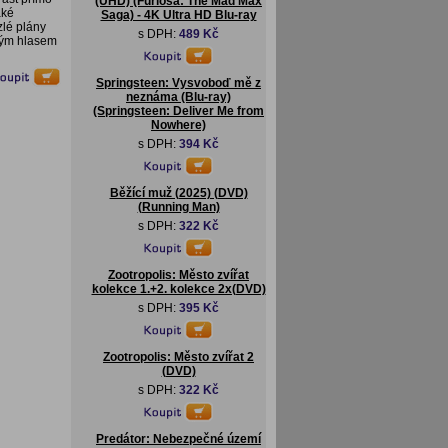
(UHD) (Furiosa: The Mad Max
aké
Saga) - 4K Ultra HD Blu-ray
lé plány
s DPH:
489 Kč
ným hlasem
Springsteen: Vysvoboď mě z
neznáma (Blu-ray)
(Springsteen: Deliver Me from
Nowhere)
s DPH:
394 Kč
Běžící muž (2025) (DVD)
(Running Man)
s DPH:
322 Kč
Zootropolis: Město zvířat
kolekce 1.+2. kolekce 2x(DVD)
s DPH:
395 Kč
Zootropolis: Město zvířat 2
(DVD)
s DPH:
322 Kč
Predátor: Nebezpečné území