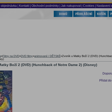
 objednávka
|
Kontakt
|
Obchodní podmínky
|
Jak nakupovat
| Cookies
| Nastavení 
a
»
Filmy na DVD
»
DVD filmy
»
animované / DĚTSKÉ
»
Zvoník u Matky Boží 2 (DVD) (Hunchbac
ey)
Matky Boží 2 (DVD) (Hunchback of Notre Dame 2) (Disney)
Doporu
Přidat do