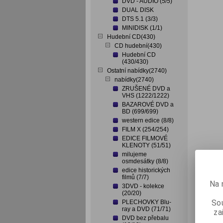
DVD - AUDIO (5/5)
DUAL DISK
DTS 5.1 (3/3)
MINIDISK (1/1)
Hudební CD(430)
CD hudební(430)
Hudební CD
(430/430)
Ostatní nabídky(2740)
nabídky(2740)
ZRUŠENÉ DVD a
VHS (1222/1222)
BAZAROVÉ DVD a
BD (699/699)
western edice (8/8)
FILM X (254/254)
EDICE FILMOVÉ
KLENOTY (51/51)
milujeme
osmdesátky (8/8)
edice historických
filmů (7/7)
Na 
3DVD - kolekce
(20/20)
Sou
PLECHOVKY Blu-
ray a DVD (71/71)
za
DVD bez přebalu