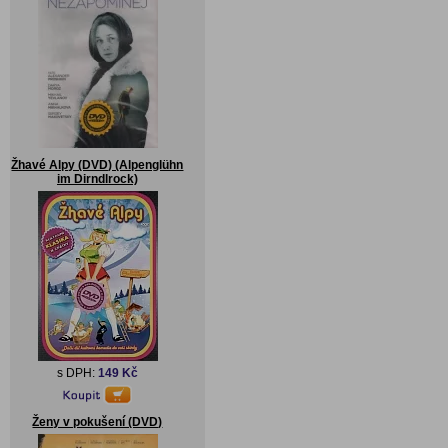
Žhavé Alpy (DVD) (Alpenglühn
im Dirndlrock)
s DPH:
149 Kč
Ženy v pokušení (DVD)