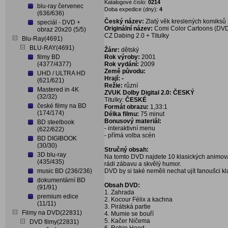
Katalogové číslo:
0214
blu-ray červenec
Doba expedice (dny):
4
(636/636)
Český název:
Zlatý věk kreslených komiksů
speciál - DVD +
Originální název:
Comi Color Cartoons (DV
obraz 20x20 (5/5)
CZ Dabing 2.0 + Titulky
Blu-Ray(4691)
BLU-RAY(4691)
Žánr:
dětský
filmy BD
Rok výroby:
2001
(4377/4377)
Rok vydání:
2009
Země původu:
UHD / ULTRA HD
Hrají: -
(621/621)
Režie:
různí
Mastered in 4K
ZVUK Dolby Digital 2.0: ČESKÝ
(32/32)
Titulky:
ČESKÉ
české filmy na BD
Formát obrazu:
1,33:1
(174/174)
Délka filmu:
75 minut
Bonusový materiál:
BD steelbook
- interaktivní menu
(622/622)
- přímá volba scén
BD DIGIBOOK
(30/30)
Stručný obsah:
3D blu-ray
Na tomto DVD najdete 10 klasických animovan
(435/435)
rádi zábavu a skvělý humor.
music BD (236/236)
DVD by si také neměli nechat ujít fanoušci kl
dokumentární BD
Obsah DVD:
(91/91)
1. Zahrada
premium edice
2. Kocour Félix a kachna
(11/11)
3. Pirátská partie
Filmy na DVD(22831)
4. Mumie se bouří
5. Kačer Ničema
DVD filmy(22831)