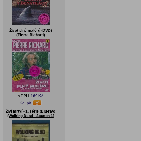
Život plný malérů (DVD)
(Pierre Richard)
s DPH:
169 Kč
Živí mrtví - 1. série (Blu-ray)
(Walking Dead - Season 1)