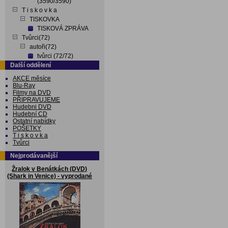
(3590/3590)
T i s k o v k a
TISKOVKA
TISKOVÁ ZPRÁVA
Tvůrci(72)
autoři(72)
tvůrci (72/72)
Další oddělení
AKCE měsíce
Blu-Ray
Filmy na DVD
PŘIPRAVUJEME
Hudebni DVD
Hudební CD
Ostatní nabídky
POŠETKY
T i s k o v k a
Tvůrci
Nejprodávanější
Žralok v Benátkách (DVD)
(Shark in Venice) - vyprodané