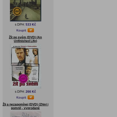
s DPH:
533 Kč
Žít po svém (DVD) (An
Unfinished Life)
s DPH:
266 Kč
Žij a nezapomínej (DVD) (Zhivi i
pomni) - vyprodané