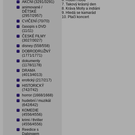
6. Robin Hood
AKČNÍ (3291/3291)
7. Takový krásný den
animované /
8. Kráva Molly a indiáni
DĚTSKÉ
9. Hledá se kamarád
(2957/2957)
10. Ptačí koncert
CVIČENÍ (70/70)
časopis s DVD
(11/11)
ČESKÉ FILMY
(3027/3027)
disney (558/558)
DOBRODRUŽNÝ
(1771/1771)
dokumenty
(1178/1178)
DRAMA
(4013/4013)
erotický (217/217)
HISTORICKÝ
(742/742)
horror (1668/1668)
hudební / muzikál
(642/642)
KOMEDIE
(4556/4556)
krimi / thriller
(4556/4556)
Reedice s
Dabingem