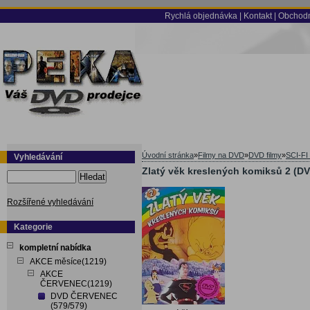
Rychlá objednávka
|
Kontakt
|
Obchodn
Úvodní stránka
»
Filmy na DVD
»
DVD filmy
»
SCI-FI
Vyhledávání
Zlatý věk kreslených komiksů 2 (D
Hledat
Rozšířené vyhledávání
Kategorie
kompletní nabídka
AKCE měsíce(1219)
AKCE
ČERVENEC(1219)
DVD ČERVENEC
(579/579)