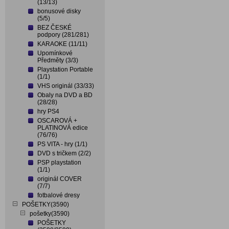
(13/13)
bonusové disky
(5/5)
BEZ ČESKÉ
podpory (281/281)
KARAOKE (11/11)
Upomínkové
Předměty (3/3)
Playstation Portable
(1/1)
VHS originál (33/33)
Obaly na DVD a BD
(28/28)
hry PS4
OSCAROVÁ +
PLATINOVÁ edice
(76/76)
PS VITA - hry (1/1)
DVD s tričkem (2/2)
PSP playstation
(1/1)
originál COVER
(7/7)
fotbalové dresy
POŠETKY(3590)
pošetky(3590)
POŠETKY