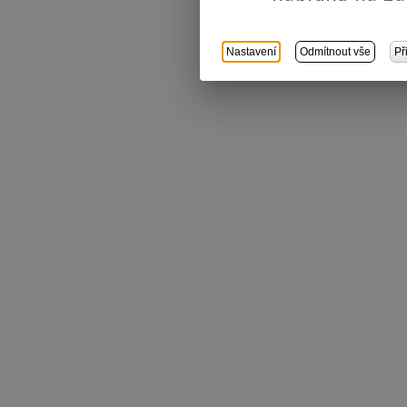
Nastavení
Odmítnout vše
Př