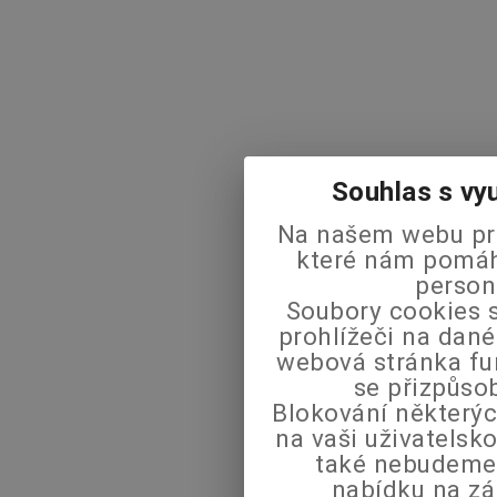
Souhlas s vy
Na našem webu pra
které nám pomáha
person
Soubory cookies s
prohlížeči na dané
webová stránka fu
se přizpůso
Blokování některýc
na vaši uživatels
také nebudeme
nabídku na zá