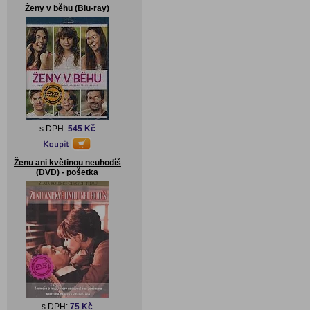
Ženy v běhu (Blu-ray)
s DPH:
545 Kč
Ženu ani květinou neuhodíš
(DVD) - pošetka
s DPH:
75 Kč