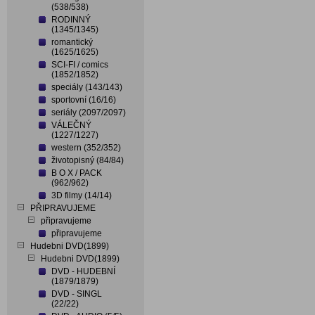
(538/538)
RODINNÝ
(1345/1345)
romantický
(1625/1625)
SCI-FI / comics
(1852/1852)
speciály (143/143)
sportovní (16/16)
seriály (2097/2097)
VÁLEČNÝ
(1227/1227)
western (352/352)
životopisný (84/84)
B O X / PACK
(962/962)
3D filmy (14/14)
PŘIPRAVUJEME
připravujeme
připravujeme
Hudebni DVD(1899)
Hudebni DVD(1899)
DVD - HUDEBNÍ
(1879/1879)
DVD - SINGL
(22/22)