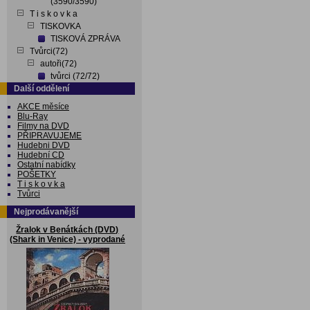
(3590/3590)
T i s k o v k a
TISKOVKA
TISKOVÁ ZPRÁVA
Tvůrci(72)
autoři(72)
tvůrci (72/72)
Další oddělení
AKCE měsíce
Blu-Ray
Filmy na DVD
PŘIPRAVUJEME
Hudebni DVD
Hudební CD
Ostatní nabídky
POŠETKY
T i s k o v k a
Tvůrci
Nejprodávanější
Žralok v Benátkách (DVD)
(Shark in Venice) - vyprodané