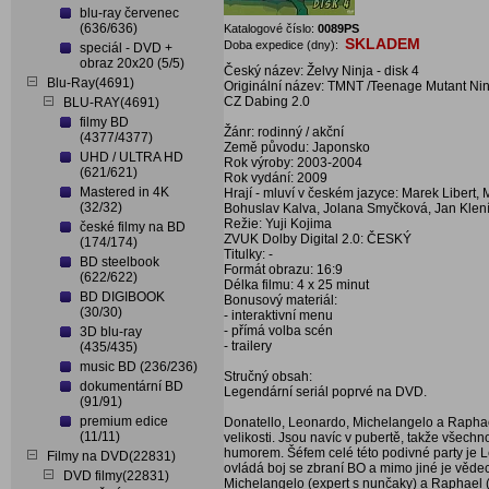
blu-ray červenec
(636/636)
Katalogové číslo:
0089PS
SKLADEM
Doba expedice (dny):
speciál - DVD +
obraz 20x20 (5/5)
Český název: Želvy Ninja - disk 4
Blu-Ray(4691)
Originální název: TMNT /Teenage Mutant Nin
CZ Dabing 2.0
BLU-RAY(4691)
filmy BD
Žánr: rodinný / akční
(4377/4377)
Země původu: Japonsko
UHD / ULTRA HD
Rok výroby: 2003-2004
(621/621)
Rok vydání: 2009
Mastered in 4K
Hrají - mluví v českém jazyce: Marek Libert, M
(32/32)
Bohuslav Kalva, Jolana Smyčková, Jan Kleník,
Režie: Yuji Kojima
české filmy na BD
ZVUK Dolby Digital 2.0: ČESKÝ
(174/174)
Titulky: -
BD steelbook
Formát obrazu: 16:9
(622/622)
Délka filmu: 4 x 25 minut
BD DIGIBOOK
Bonusový materiál:
(30/30)
- interaktivní menu
- přímá volba scén
3D blu-ray
- trailery
(435/435)
music BD (236/236)
Stručný obsah:
dokumentární BD
Legendární seriál poprvé na DVD.
(91/91)
premium edice
Donatello, Leonardo, Michelangelo a Raphael -
(11/11)
velikosti. Jsou navíc v pubertě, takže všec
humorem. Šéfem celé této podivné party je Le
Filmy na DVD(22831)
ovládá boj se zbraní BO a mimo jiné je věde
DVD filmy(22831)
Michelangelo (expert s nunčaky) a Raphael (e