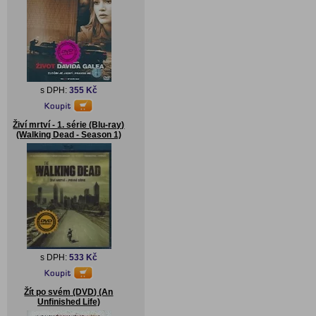
s DPH:
355 Kč
Živí mrtví - 1. série (Blu-ray)
(Walking Dead - Season 1)
s DPH:
533 Kč
Žít po svém (DVD) (An
Unfinished Life)