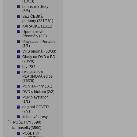
(13/13)
bonusové disky
(5/5)
BEZ ČESKÉ
podpory (281/281)
KARAOKE (11/11)
Upomínkové
Předměty (3/3)
Playstation Portable
(1/1)
VHS originál (33/33)
Obaly na DVD a BD
(28/28)
hry PS4
OSCAROVÁ +
PLATINOVÁ edice
(76/76)
PS VITA - hry (1/1)
DVD s tričkem (2/2)
PSP playstation
(1/1)
originál COVER
(7/7)
fotbalové dresy
POŠETKY(3590)
pošetky(3590)
POŠETKY