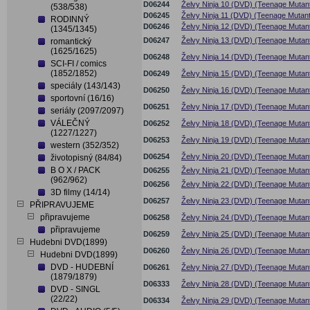
D06244
Želvy Ninja 10 (DVD) (Teenage Mutant
(538/538)
D06245
Želvy Ninja 11 (DVD) (Teenage Mutant
RODINNÝ
D06246
Želvy Ninja 12 (DVD) (Teenage Mutant
(1345/1345)
D06247
Želvy Ninja 13 (DVD) (Teenage Mutant 
romantický
(1625/1625)
D06248
Želvy Ninja 14 (DVD) (Teenage Mutant 
SCI-FI / comics
(1852/1852)
D06249
Želvy Ninja 15 (DVD) (Teenage Mutant 
speciály (143/143)
D06250
Želvy Ninja 16 (DVD) (Teenage Mutant 
sportovní (16/16)
D06251
Želvy Ninja 17 (DVD) (Teenage Mutant 
seriály (2097/2097)
VÁLEČNÝ
D06252
Želvy Ninja 18 (DVD) (Teenage Mutant 
(1227/1227)
D06253
Želvy Ninja 19 (DVD) (Teenage Mutant 
western (352/352)
D06254
Želvy Ninja 20 (DVD) (Teenage Mutant 
životopisný (84/84)
B O X / PACK
D06255
Želvy Ninja 21 (DVD) (Teenage Mutant
(962/962)
D06256
Želvy Ninja 22 (DVD) (Teenage Mutant 
3D filmy (14/14)
D06257
Želvy Ninja 23 (DVD) (Teenage Mutant 
PŘIPRAVUJEME
připravujeme
D06258
Želvy Ninja 24 (DVD) (Teenage Mutant 
připravujeme
D06259
Želvy Ninja 25 (DVD) (Teenage Mutant 
Hudebni DVD(1899)
D06260
Želvy Ninja 26 (DVD) (Teenage Mutant 
Hudebni DVD(1899)
DVD - HUDEBNÍ
D06261
Želvy Ninja 27 (DVD) (Teenage Mutant 
(1879/1879)
D06333
Želvy Ninja 28 (DVD) (Teenage Mutant 
DVD - SINGL
(22/22)
D06334
Želvy Ninja 29 (DVD) (Teenage Mutant 