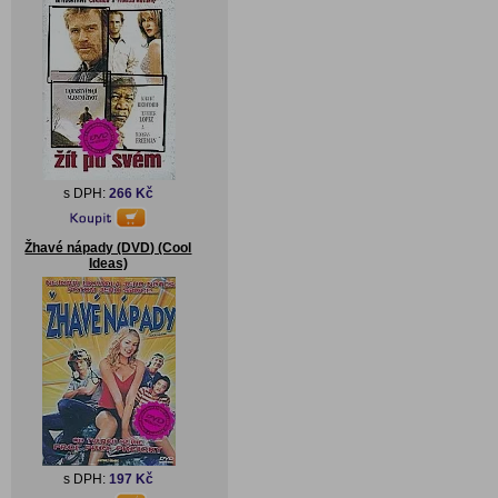
s DPH:
266 Kč
Žhavé nápady (DVD) (Cool
Ideas)
s DPH:
197 Kč