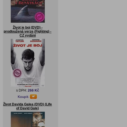
Život je boj (DVD) -
prodloužená verze (Fighting) -
CZ vydání
s DPH:
266 Kč
Život Davida Galea (DVD) (Life
of David Gale)