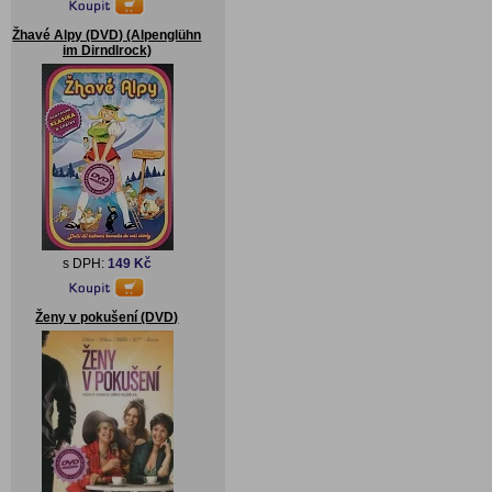
Žhavé Alpy (DVD) (Alpenglühn
im Dirndlrock)
s DPH:
149 Kč
Ženy v pokušení (DVD)