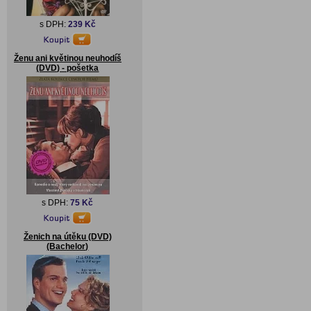
s DPH:
239 Kč
Ženu ani květinou neuhodíš
(DVD) - pošetka
s DPH:
75 Kč
Ženich na útěku (DVD)
(Bachelor)