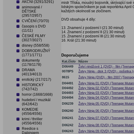
AKČNÍ (3291/3291)
mistr Tříska, moudrý bojovník, skrývající sv
lidským společníkem je pak reportérka April 
animované /
každých okolností se zločinem.
DĚTSKÉ
(2957/2957)
DVD obsahuje 4 díly:
CVIČENÍ (70/70)
časopis s DVD
13. Znamení z podzemí I (21:30 minut)
(11/11)
14. Znamení z podzemí II (21:30 minut)
ČESKÉ FILMY
15. Znamení z podzemí III (21:30 minut)
(3027/3027)
16. Král (21:30 minut)
disney (558/558)
DOBRODRUŽNÝ
(1771/1771)
Doporučujeme
dokumenty
Kat.číslo
Název
(1178/1178)
D06449
Želví nindžové 1 (DVD) - film (Teenag
DRAMA
0078PS
Želvy Ninja - disk 3 (DVD) - pošetka 
(4013/4013)
8615
Želvy Ninja (DVD) - film 2007 (Teenag
erotický (217/217)
D04491
Želvy Ninja 01 (DVD) (Teenage Mutant
HISTORICKÝ
D04492
Želvy Ninja 02 (DVD) (Teenage Mutant
(742/742)
D04493
Želvy Ninja 03 (DVD) (Teenage Mutant
horror (1668/1668)
D04494
Želvy Ninja 04 (DVD) (Teenage Mutant
hudební / muzikál
D06239
Želvy Ninja 05 (DVD) (Teenage Mutant 
(642/642)
KOMEDIE
D06240
Želvy Ninja 06 (DVD) (Teenage Mutant 
(4556/4556)
D06241
Želvy Ninja 07 (DVD) (Teenage Mutant 
krimi / thriller
(4556/4556)
D06242
Želvy Ninja 08 (DVD) (Teenage Mutant 
Reedice s
D06243
Želvy Ninja 09 (DVD) (Teenage Mutant
Dabingem