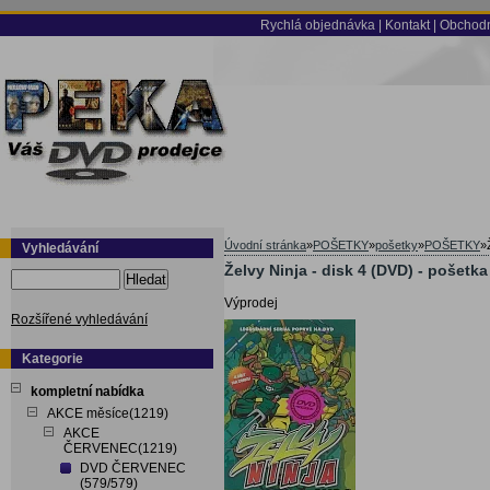
Rychlá objednávka
|
Kontakt
|
Obchodn
Úvodní stránka
»
POŠETKY
»
pošetky
»
POŠETKY
»
Vyhledávání
Želvy Ninja - disk 4 (DVD) - pošetka
Hledat
Výprodej
Rozšířené vyhledávání
Kategorie
kompletní nabídka
AKCE měsíce(1219)
AKCE
ČERVENEC(1219)
DVD ČERVENEC
(579/579)