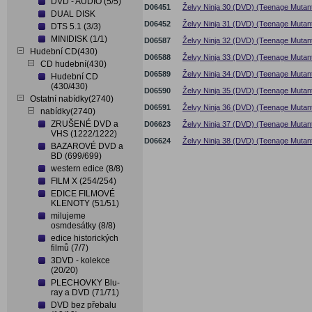
DVD - AUDIO (5/5)
D06451
Želvy Ninja 30 (DVD) (Teenage Mutant 
DUAL DISK
D06452
Želvy Ninja 31 (DVD) (Teenage Mutant 
DTS 5.1 (3/3)
MINIDISK (1/1)
D06587
Želvy Ninja 32 (DVD) (Teenage Mutant 
Hudební CD(430)
D06588
Želvy Ninja 33 (DVD) (Teenage Mutant 
CD hudební(430)
D06589
Želvy Ninja 34 (DVD) (Teenage Mutant 
Hudební CD
(430/430)
D06590
Želvy Ninja 35 (DVD) (Teenage Mutant 
Ostatní nabídky(2740)
D06591
Želvy Ninja 36 (DVD) (Teenage Mutant 
nabídky(2740)
ZRUŠENÉ DVD a
D06623
Želvy Ninja 37 (DVD) (Teenage Mutant 
VHS (1222/1222)
D06624
Želvy Ninja 38 (DVD) (Teenage Mutant 
BAZAROVÉ DVD a
BD (699/699)
western edice (8/8)
FILM X (254/254)
EDICE FILMOVÉ
KLENOTY (51/51)
milujeme
osmdesátky (8/8)
edice historických
filmů (7/7)
3DVD - kolekce
(20/20)
PLECHOVKY Blu-
ray a DVD (71/71)
DVD bez přebalu