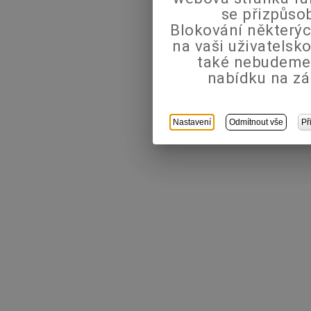
se přizpůso
Blokování některýc
na vaši uživatels
také nebudeme
nabídku na zá
Nastavení
Odmítnout vše
Př