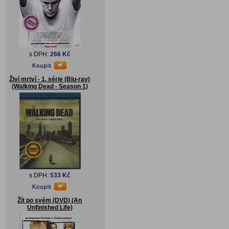
s DPH:
266 Kč
Živí mrtví - 1. série (Blu-ray)
(Walking Dead - Season 1)
s DPH:
533 Kč
Žít po svém (DVD) (An
Unfinished Life)