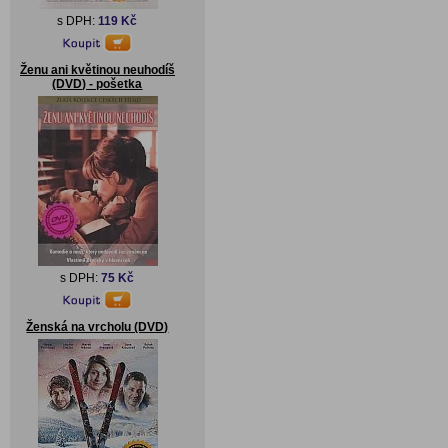
s DPH:
119 Kč
Ženu ani květinou neuhodíš
(DVD) - pošetka
s DPH:
75 Kč
Ženská na vrcholu (DVD)