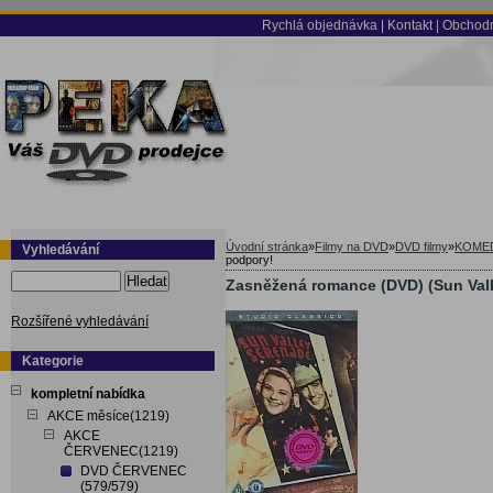
Rychlá objednávka
|
Kontakt
|
Obchodn
Úvodní stránka
»
Filmy na DVD
»
DVD filmy
»
KOME
Vyhledávání
podpory!
Hledat
Zasněžená romance (DVD) (Sun Vall
Rozšířené vyhledávání
Kategorie
kompletní nabídka
AKCE měsíce(1219)
AKCE
ČERVENEC(1219)
DVD ČERVENEC
(579/579)