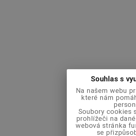
Souhlas s vy
Na našem webu pra
které nám pomáha
person
Soubory cookies s
prohlížeči na dané
webová stránka fu
se přizpůso