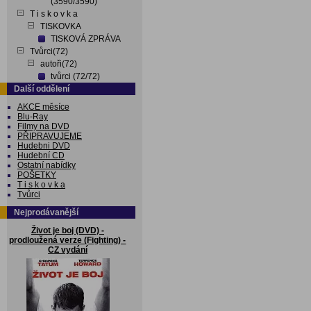
(3590/3590)
T i s k o v k a
TISKOVKA
TISKOVÁ ZPRÁVA
Tvůrci(72)
autoři(72)
tvůrci (72/72)
Další oddělení
AKCE měsíce
Blu-Ray
Filmy na DVD
PŘIPRAVUJEME
Hudebni DVD
Hudební CD
Ostatní nabídky
POŠETKY
T i s k o v k a
Tvůrci
Nejprodávanější
Život je boj (DVD) -
prodloužená verze (Fighting) -
CZ vydání