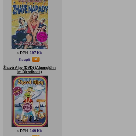
s DPH:
197 Kč
Žhavé Alpy (DVD) (Alpenglühn
im Dirndlrock)
s DPH:
149 Kč