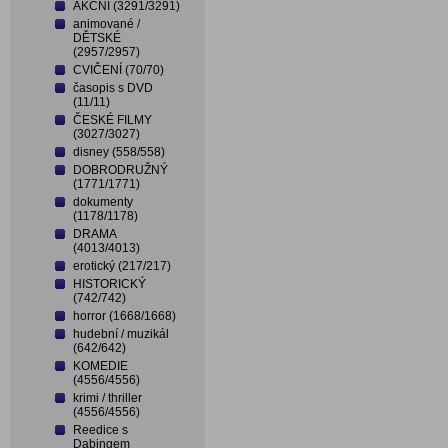
AKČNÍ (3291/3291)
animované /
DĚTSKÉ
(2957/2957)
CVIČENÍ (70/70)
časopis s DVD
(11/11)
ČESKÉ FILMY
(3027/3027)
disney (558/558)
DOBRODRUŽNÝ
(1771/1771)
dokumenty
(1178/1178)
DRAMA
(4013/4013)
erotický (217/217)
HISTORICKÝ
(742/742)
horror (1668/1668)
hudební / muzikál
(642/642)
KOMEDIE
(4556/4556)
krimi / thriller
(4556/4556)
Reedice s
Dabingem