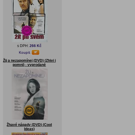
s DPH:
266 Kč
Žij a nezapomínej (DVD) (Zhivi i
pomni) - vyprodané
Žhavé nápady (DVD) (Cool
Ideas)