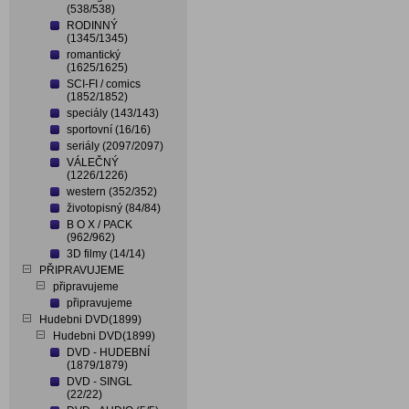
(538/538)
RODINNÝ
(1345/1345)
romantický
(1625/1625)
SCI-FI / comics
(1852/1852)
speciály (143/143)
sportovní (16/16)
seriály (2097/2097)
VÁLEČNÝ
(1226/1226)
western (352/352)
životopisný (84/84)
B O X / PACK
(962/962)
3D filmy (14/14)
PŘIPRAVUJEME
připravujeme
připravujeme
Hudebni DVD(1899)
Hudebni DVD(1899)
DVD - HUDEBNÍ
(1879/1879)
DVD - SINGL
(22/22)