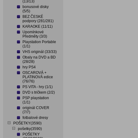
(13/13)
bonusové disky
(5/5)
BEZ ČESKÉ
podpory (281/281)
KARAOKE (11/11)
Upomínkové
Předměty (3/3)
Playstation Portable
(1/1)
VHS originál (33/33)
Obaly na DVD a BD
(28/28)
hry PS4
OSCAROVÁ +
PLATINOVÁ edice
(76/76)
PS VITA - hry (1/1)
DVD s tričkem (2/2)
PSP playstation
(1/1)
originál COVER
(7/7)
fotbalové dresy
POŠETKY(3590)
pošetky(3590)
POŠETKY