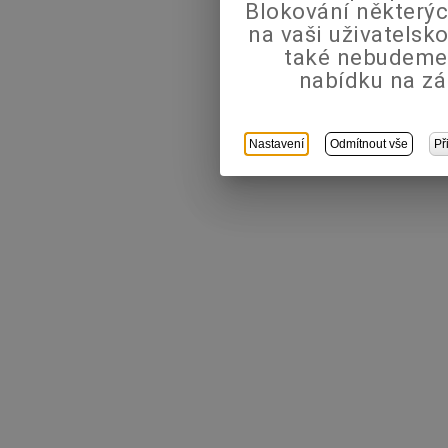
Blokování některýc
na vaši uživatels
také nebudeme
nabídku na zá
Nastavení
Odmítnout vše
Př