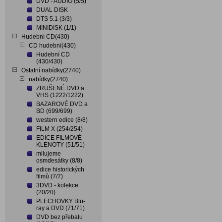
DVD - AUDIO (5/5)
DUAL DISK
DTS 5.1 (3/3)
MINIDISK (1/1)
Hudební CD(430)
CD hudební(430)
Hudební CD
(430/430)
Ostatní nabídky(2740)
nabídky(2740)
ZRUŠENÉ DVD a
VHS (1222/1222)
BAZAROVÉ DVD a
BD (699/699)
western edice (8/8)
FILM X (254/254)
EDICE FILMOVÉ
KLENOTY (51/51)
milujeme
osmdesátky (8/8)
edice historických
filmů (7/7)
3DVD - kolekce
(20/20)
PLECHOVKY Blu-
ray a DVD (71/71)
DVD bez přebalu