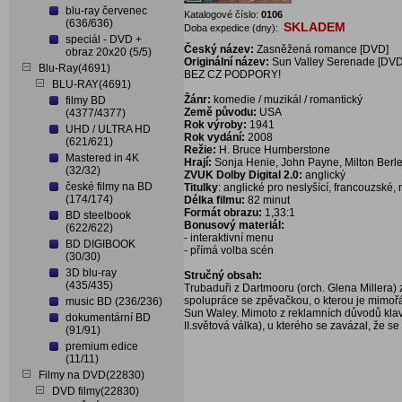
blu-ray červenec
Katalogové číslo:
0106
(636/636)
SKLADEM
Doba expedice (dny):
speciál - DVD +
Český název:
Zasněžená romance [DVD]
obraz 20x20 (5/5)
Originální název:
Sun Valley Serenade [DVD
Blu-Ray(4691)
BEZ CZ PODPORY!
BLU-RAY(4691)
Žánr:
komedie / muzikál / romantický
filmy BD
Země původu:
USA
(4377/4377)
Rok výroby:
1941
UHD / ULTRA HD
Rok vydání:
2008
(621/621)
Režie:
H. Bruce Humberstone
Mastered in 4K
Hrají:
Sonja Henie, John Payne, Milton Berl
(32/32)
ZVUK Dolby Digital 2.0:
anglický
české filmy na BD
Titulky
: anglické pro neslyšící, francouzské
(174/174)
Délka filmu:
82 minut
Formát obrazu:
1,33:1
BD steelbook
Bonusový materiál:
(622/622)
- interaktivní menu
BD DIGIBOOK
- přímá volba scén
(30/30)
3D blu-ray
Stručný obsah:
(435/435)
Trubaduři z Dartmooru (orch. Glena Millera) z
spolupráce se zpěvačkou, o kterou je mimoř
music BD (236/236)
Sun Waley. Mimoto z reklamních důvodů klavir
dokumentární BD
II.světová válka), u kterého se zavázal, že s
(91/91)
premium edice
(11/11)
Filmy na DVD(22830)
DVD filmy(22830)