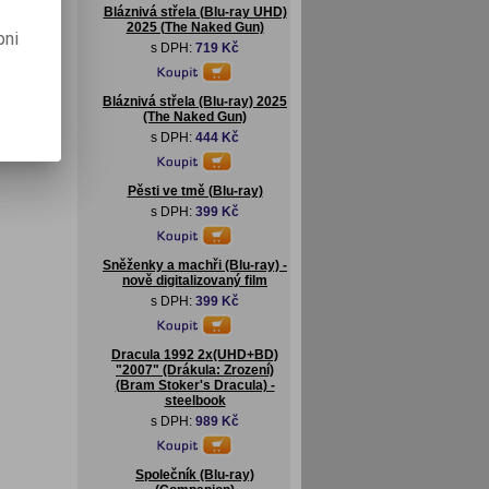
Bláznivá střela (Blu-ray UHD)
2025 (The Naked Gun)
pni
s DPH:
719 Kč
Bláznivá střela (Blu-ray) 2025
(The Naked Gun)
s DPH:
444 Kč
Pěsti ve tmě (Blu-ray)
s DPH:
399 Kč
Sněženky a machři (Blu-ray) -
nově digitalizovaný film
s DPH:
399 Kč
Dracula 1992 2x(UHD+BD)
"2007" (Drákula: Zrození)
(Bram Stoker's Dracula) -
steelbook
s DPH:
989 Kč
Společník (Blu-ray)