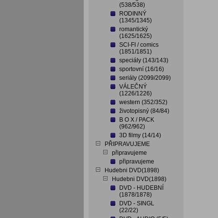
(538/538)
RODINNÝ
(1345/1345)
romantický
(1625/1625)
SCI-FI / comics
(1851/1851)
speciály (143/143)
sportovní (16/16)
seriály (2099/2099)
VÁLEČNÝ
(1226/1226)
western (352/352)
životopisný (84/84)
B O X / PACK
(962/962)
3D filmy (14/14)
PŘIPRAVUJEME
připravujeme
připravujeme
Hudebni DVD(1898)
Hudebni DVD(1898)
DVD - HUDEBNÍ
(1878/1878)
DVD - SINGL
(22/22)