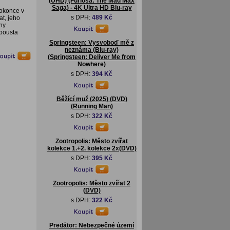
(UHD) (Furiosa: The Mad Max
Saga) - 4K Ultra HD Blu-ray
dokonce v
s DPH:
489 Kč
t, jeho
hy
spousta
Springsteen: Vysvoboď mě z
neznáma (Blu-ray)
(Springsteen: Deliver Me from
Nowhere)
s DPH:
394 Kč
Běžící muž (2025) (DVD)
(Running Man)
s DPH:
322 Kč
Zootropolis: Město zvířat
kolekce 1.+2. kolekce 2x(DVD)
s DPH:
395 Kč
Zootropolis: Město zvířat 2
(DVD)
s DPH:
322 Kč
Predátor: Nebezpečné území