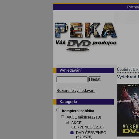
Rychlá
Úvodní stránk
Vyhledávání
Vyšehrad 
Hledat
Rozšířené vyhledávání
Kategorie
kompletní nabídka
AKCE měsíce(1218)
AKCE
ČERVENEC(1218)
DVD ČERVENEC
(578/578)