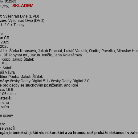
lo:
D12533
SKLADEM
 (dny):
v:
Vyšehrad Dvje (DVD)
ázev:
Vyšehrad Dvje (DVD)
, 2.0 + Titulky
ie
u:
ČR
2025
2025
áfek, Šárka Krausová, Jakub Prachař, Lukáš Vaculík, Ondřej Pavelka, Miroslav Ha
l, Jiří Ployhar ml., Jakub Jenčík, Jana Kolesárová
n Kopp, Jakub Štáfek
 Filip
d Solař
áš Vávra
tibor Pouba, Jakub Štáfek
rmáty:
česky Dolby Digital 5.1 / česky Dolby Digital 2.0
é pro osoby se sluchovým postižením, anglické
zu:
16:9
105 minut
teriál:
í menu
a scén
é scény
ah:
se vrací!
gán je tentokrát ještě víc nekorektní a za hranou, což prokáže dokonce i v zah