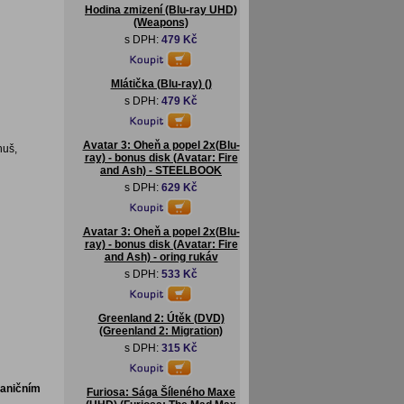
Hodina zmizení (Blu-ray UHD)
(Weapons)
s DPH:
479 Kč
Mlátička (Blu-ray) ()
s DPH:
479 Kč
Avatar 3: Oheň a popel 2x(Blu-
nuš,
ray) - bonus disk (Avatar: Fire
and Ash) - STEELBOOK
s DPH:
629 Kč
Avatar 3: Oheň a popel 2x(Blu-
ray) - bonus disk (Avatar: Fire
and Ash) - oring rukáv
s DPH:
533 Kč
Greenland 2: Útěk (DVD)
(Greenland 2: Migration)
s DPH:
315 Kč
raničním
Furiosa: Sága Šíleného Maxe