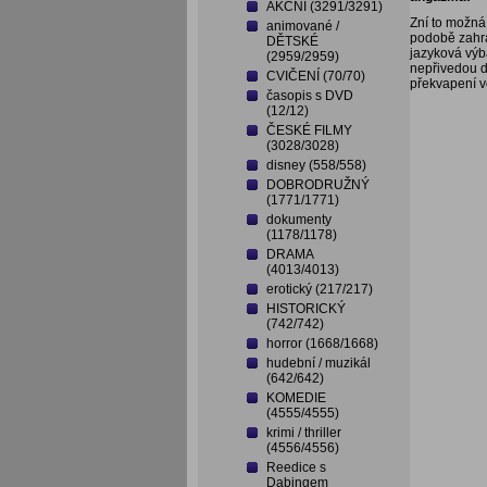
AKČNÍ (3291/3291)
Zní to možná
animované /
podobě zahra
DĚTSKÉ
jazyková výb
(2959/2959)
nepřivedou d
CVIČENÍ (70/70)
překvapení v
časopis s DVD
(12/12)
ČESKÉ FILMY
(3028/3028)
disney (558/558)
DOBRODRUŽNÝ
(1771/1771)
dokumenty
(1178/1178)
DRAMA
(4013/4013)
erotický (217/217)
HISTORICKÝ
(742/742)
horror (1668/1668)
hudební / muzikál
(642/642)
KOMEDIE
(4555/4555)
krimi / thriller
(4556/4556)
Reedice s
Dabingem