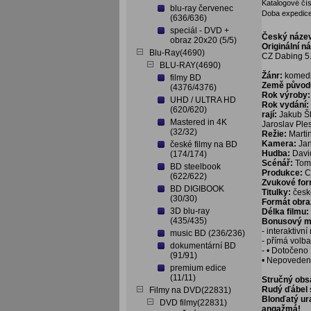
Katalogové čís
blu-ray červenec
Doba expedice
(636/636)
speciál - DVD +
Český náze
obraz 20x20 (5/5)
Originální n
Blu-Ray(4690)
CZ Dabing 5.1
BLU-RAY(4690)
Žánr:
komed
filmy BD
Země původ
(4376/4376)
Rok výroby:
UHD / ULTRA HD
Rok vydání:
(620/620)
rají:
Jakub Št
Mastered in 4K
Jaroslav Ples
(32/32)
Režie:
Marti
Kamera:
Jan
české filmy na BD
Hudba:
Davi
(174/174)
Scénář:
Tom
BD steelbook
Produkce:
C
(622/622)
Zvukové fo
BD DIGIBOOK
Titulky:
česk
(30/30)
Formát obra
3D blu-ray
Délka filmu:
(435/435)
Bonusový ma
- interaktivn
music BD (236/236)
- přímá volb
dokumentární BD
- • Dotočeno
(91/91)
• Nepoveden
premium edice
(11/11)
Stručný obs
Rudý ďábel 
Filmy na DVD(22831)
Blonďatý ura
DVD filmy(22831)
angažmá!