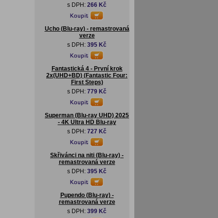
s DPH:
266 Kč
Ucho (Blu-ray) - remastrovaná
verze
s DPH:
395 Kč
Fantastická 4 - První krok
2x(UHD+BD) (Fantastic Four:
First Steps)
s DPH:
779 Kč
Superman (Blu-ray UHD) 2025
- 4K Ultra HD Blu-ray
s DPH:
727 Kč
Skřivánci na niti (Blu-ray) -
remastrovaná verze
s DPH:
395 Kč
Pupendo (Blu-ray) -
remastrovaná verze
s DPH:
399 Kč