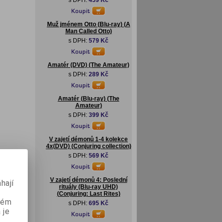
s DPH:
459 Kč
Muž jménem Otto (Blu-ray) (A
Man Called Otto)
s DPH:
579 Kč
Amatér (DVD) (The Amateur)
s DPH:
289 Kč
Amatér (Blu-ray) (The
Amateur)
s DPH:
399 Kč
V zajetí démonů 1-4 kolekce
4x(DVD) (Conjuring collection)
s DPH:
569 Kč
V zajetí démonů 4: Poslední
hají
rituály (Blu-ray UHD)
(Conjuring: Last Rites)
aném
s DPH:
695 Kč
 je