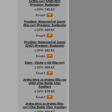
2x(Blu-ray) (UHD+BD)
(Predator: Badlands)
s DPH:
745 Kč
Predátor: Nebezpečné území
(Blu-ray) (Predator: Badlands)
s DPH:
439 Kč
Predátor: Nebezpečné území
(DVD) (Predator: Badlands)
s DPH:
293 Kč
Eden - Vítejte v ráji (Blu-ray)
s DPH:
459 Kč
Jedna bitva za druhou (Blu-ray
UHD) (One Battle After
Another)
s DPH:
679 Kč
Jedna bitva za druhou (Blu-
ray) (One Battle After Another)