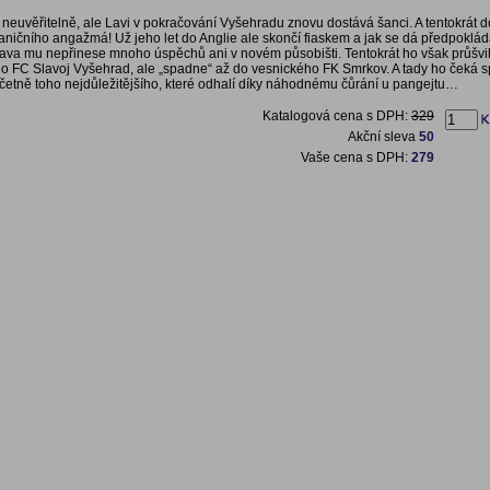
 neuvěřitelně, ale Lavi v pokračování Vyšehradu znovu dostává šanci. A tentokrát 
ničního angažmá! Už jeho let do Anglie ale skončí fiaskem a jak se dá předpokláda
ava mu nepřinese mnoho úspěchů ani v novém působišti. Tentokrát ho však průšvi
o FC Slavoj Vyšehrad, ale „spadne“ až do vesnického FK Smrkov. A tady ho čeká 
četně toho nejdůležitějšího, které odhalí díky náhodnému čůrání u pangejtu…
Katalogová cena s DPH:
329
Akční sleva
50
Vaše cena s DPH:
279