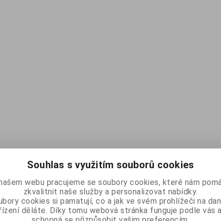
Souhlas s využitím souborů cookies
našem webu pracujeme se soubory cookies, které nám pomá
zkvalitnit naše služby a personalizovat nabídky.
bory cookies si pamatují, co a jak ve svém prohlížeči na d
řízení děláte. Díky tomu webová stránka funguje podle vás a
schopná se přizpůsobit vašim preferencím.