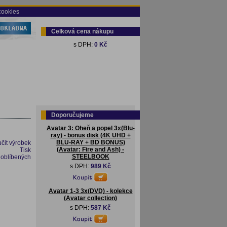
cookies
Celková cena nákupu
s DPH:
0 Kč
Doporučujeme
Avatar 3: Oheň a popel 3x(Blu-
ray) - bonus disk (4K UHD +
BLU-RAY + BD BONUS)
čit výrobek
(Avatar: Fire and Ash) -
Tisk
STEELBOOK
 oblíbených
s DPH:
989 Kč
Avatar 1-3 3x(DVD) - kolekce
(Avatar collection)
s DPH:
587 Kč