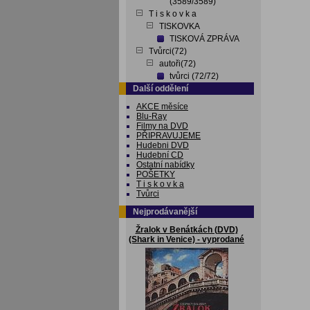
(3589/3589)
T i s k o v k a
TISKOVKA
TISKOVÁ ZPRÁVA
Tvůrci(72)
autoři(72)
tvůrci (72/72)
Další oddělení
AKCE měsíce
Blu-Ray
Filmy na DVD
PŘIPRAVUJEME
Hudebni DVD
Hudební CD
Ostatní nabídky
POŠETKY
T i s k o v k a
Tvůrci
Nejprodávanější
Žralok v Benátkách (DVD)
(Shark in Venice) - vyprodané