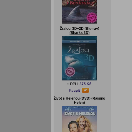
Žraloci 3D+2D (Blu-ray)
(Sharks 3D)
s DPH:
375 Kč
Život s Helenou (DVD) (Raising
Helen)