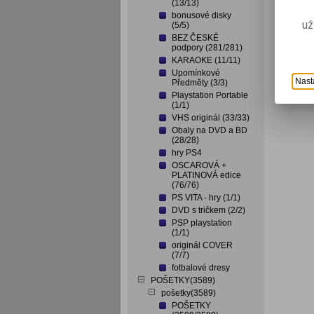
(13/13)
bonusové disky
už
(5/5)
BEZ ČESKÉ
podpory (281/281)
KARAOKE (11/11)
Upomínkové
Nast
Předměty (3/3)
Playstation Portable
(1/1)
VHS originál (33/33)
Obaly na DVD a BD
(28/28)
hry PS4
OSCAROVÁ +
PLATINOVÁ edice
(76/76)
PS VITA - hry (1/1)
DVD s tričkem (2/2)
PSP playstation
(1/1)
originál COVER
(7/7)
fotbalové dresy
POŠETKY(3589)
pošetky(3589)
POŠETKY