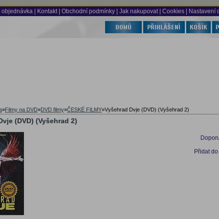
 objednávka
|
Kontakt
|
Obchodní podmínky
|
Jak nakupovat
| Cookies
| Nastavení 
a
»
Filmy na DVD
»
DVD filmy
»
ČESKÉ FILMY
»
Vyšehrad Dvje (DVD) (Vyšehrad 2)
Dvje (DVD) (Vyšehrad 2)
Doporu
Přidat do