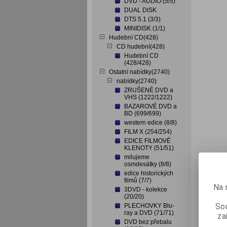
DVD - AUDIO (5/5)
DUAL DISK
DTS 5.1 (3/3)
MINIDISK (1/1)
Hudební CD(428)
CD hudební(428)
Hudební CD
(428/428)
Ostatní nabídky(2740)
nabídky(2740)
ZRUŠENÉ DVD a
VHS (1222/1222)
BAZAROVÉ DVD a
BD (699/699)
western edice (8/8)
FILM X (254/254)
EDICE FILMOVÉ
KLENOTY (51/51)
milujeme
osmdesátky (8/8)
edice historických
filmů (7/7)
Na 
3DVD - kolekce
(20/20)
Sou
PLECHOVKY Blu-
ray a DVD (71/71)
za
DVD bez přebalu