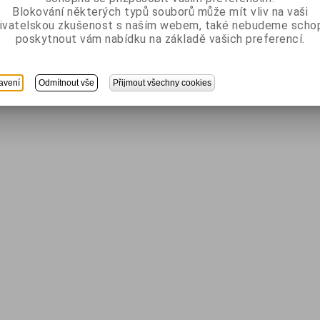
Blokování některých typů souborů může mít vliv na vaši
ivatelskou zkušenost s naším webem, také nebudeme scho
poskytnout vám nabídku na základě vašich preferencí.
avení
Odmítnout vše
Přijmout všechny cookies