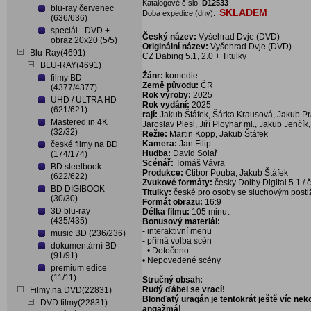
Katalogové číslo:
D12533
blu-ray červenec
SKLADEM
Doba expedice (dny):
(636/636)
speciál - DVD +
Český název:
Vyšehrad Dvje (DVD)
obraz 20x20 (5/5)
Originální název:
Vyšehrad Dvje (DVD)
Blu-Ray(4691)
CZ Dabing 5.1, 2.0 + Titulky
BLU-RAY(4691)
Žánr:
komedie
filmy BD
Země původu:
ČR
(4377/4377)
Rok výroby:
2025
UHD / ULTRA HD
Rok vydání:
2025
(621/621)
rají:
Jakub Štáfek, Šárka Krausová, Jakub Pr
Mastered in 4K
Jaroslav Plesl, Jiří Ployhar ml., Jakub Jenčí
(32/32)
Režie:
Martin Kopp, Jakub Štáfek
Kamera:
Jan Filip
české filmy na BD
Hudba:
David Solař
(174/174)
Scénář:
Tomáš Vávra
BD steelbook
Produkce:
Ctibor Pouba, Jakub Štáfek
(622/622)
Zvukové formáty:
česky Dolby Digital 5.1 / 
BD DIGIBOOK
Titulky:
české pro osoby se sluchovým posti
(30/30)
Formát obrazu:
16:9
3D blu-ray
Délka filmu:
105 minut
(435/435)
Bonusový materiál:
- interaktivní menu
music BD (236/236)
- přímá volba scén
dokumentární BD
- • Dotočeno
(91/91)
• Nepovedené scény
premium edice
(11/11)
Stručný obsah:
Rudý ďábel se vrací!
Filmy na DVD(22831)
Blonďatý uragán je tentokrát ještě víc nek
DVD filmy(22831)
angažmá!