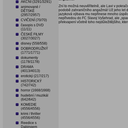
AKČNÍ (3291/3291)
Zní to možná neuvěřitelně, ale Lavi v pokra
animované /
podobě zahraničního angažmá! Už jeho let do
DĚTSKÉ
jazyková výbava mu nepřinese mnoho úspěchů
(2957/2957)
nepřivedou do FC Slavoj Vyšehrad, ale „spa
CVIČENÍ (70/70)
překvapení včetně toho nejdůležitějšího, kt
časopis s DVD
(11/11)
ČESKÉ FILMY
(3027/3027)
disney (558/558)
DOBRODRUŽNÝ
(1771/1771)
dokumenty
(1178/1178)
DRAMA
(4013/4013)
erotický (217/217)
HISTORICKÝ
(742/742)
horror (1668/1668)
hudební / muzikál
(642/642)
KOMEDIE
(4556/4556)
krimi / thriller
(4556/4556)
Reedice s
Dabingem