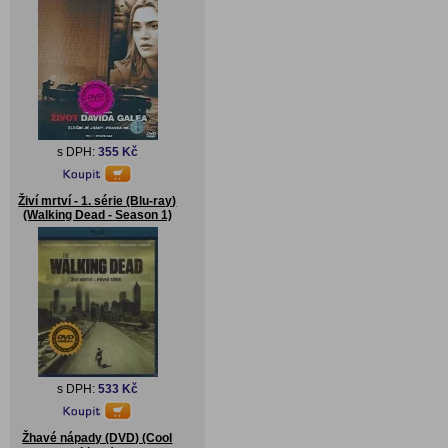
s DPH:
355 Kč
Živí mrtví - 1. série (Blu-ray)
(Walking Dead - Season 1)
s DPH:
533 Kč
Žhavé nápady (DVD) (Cool