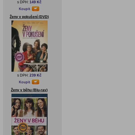
s DPH:
149 Kč
Ženy v pokušení (DVD)
s DPH:
239 Kč
Ženy v běhu (Blu-ray)