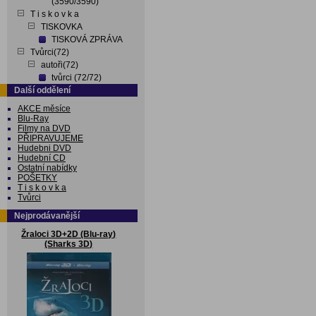
(3590/3590)
T i s k o v k a
TISKOVKA
TISKOVÁ ZPRÁVA
Tvůrci(72)
autoři(72)
tvůrci (72/72)
Další oddělení
AKCE měsíce
Blu-Ray
Filmy na DVD
PŘIPRAVUJEME
Hudebni DVD
Hudební CD
Ostatní nabídky
POŠETKY
T i s k o v k a
Tvůrci
Nejprodávanější
Žraloci 3D+2D (Blu-ray)
(Sharks 3D)