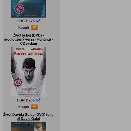
s DPH:
375 Kč
Život je boj (DVD) -
prodloužená verze (Fighting) -
CZ vydání
s DPH:
266 Kč
Život Davida Galea (DVD) (Life
of David Gale)