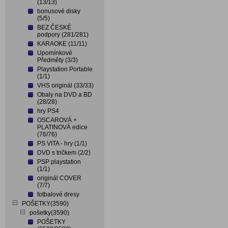
(13/13)
bonusové disky
(5/5)
BEZ ČESKÉ
podpory (281/281)
KARAOKE (11/11)
Upomínkové
Předměty (3/3)
Playstation Portable
(1/1)
VHS originál (33/33)
Obaly na DVD a BD
(28/28)
hry PS4
OSCAROVÁ +
PLATINOVÁ edice
(76/76)
PS VITA - hry (1/1)
DVD s tričkem (2/2)
PSP playstation
(1/1)
originál COVER
(7/7)
fotbalové dresy
POŠETKY(3590)
pošetky(3590)
POŠETKY