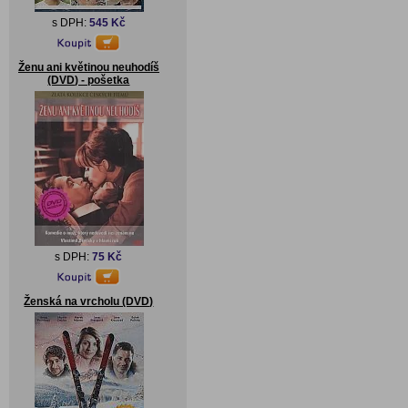
s DPH:
545 Kč
Ženu ani květinou neuhodíš
(DVD) - pošetka
s DPH:
75 Kč
Ženská na vrcholu (DVD)