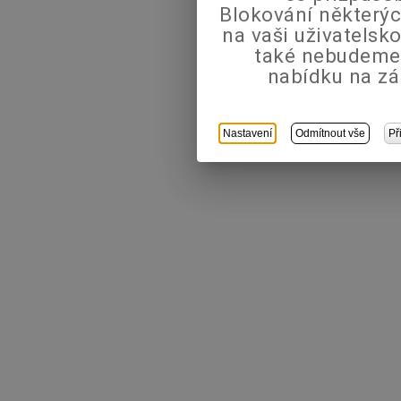
Blokování některýc
na vaši uživatels
také nebudeme
nabídku na zá
Nastavení
Odmítnout vše
Př