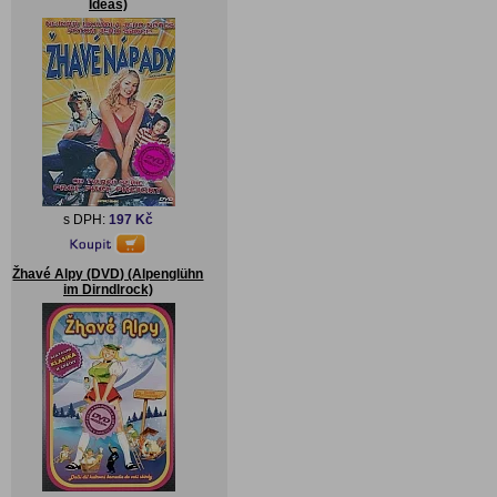
Ideas)
s DPH:
197 Kč
Žhavé Alpy (DVD) (Alpenglühn
im Dirndlrock)