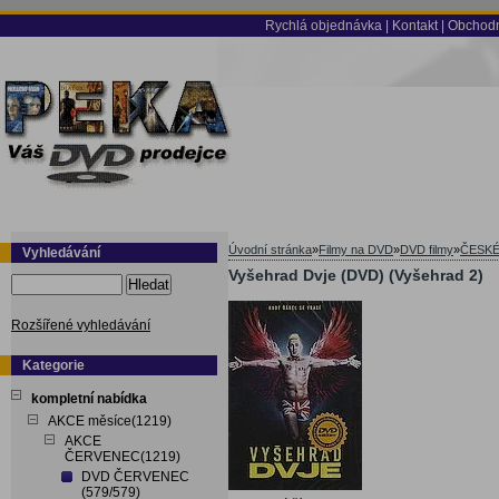
Rychlá objednávka
|
Kontakt
|
Obchodn
Úvodní stránka
»
Filmy na DVD
»
DVD filmy
»
ČESKÉ
Vyhledávání
Vyšehrad Dvje (DVD) (Vyšehrad 2)
Hledat
Rozšířené vyhledávání
Kategorie
kompletní nabídka
AKCE měsíce(1219)
AKCE
ČERVENEC(1219)
DVD ČERVENEC
(579/579)