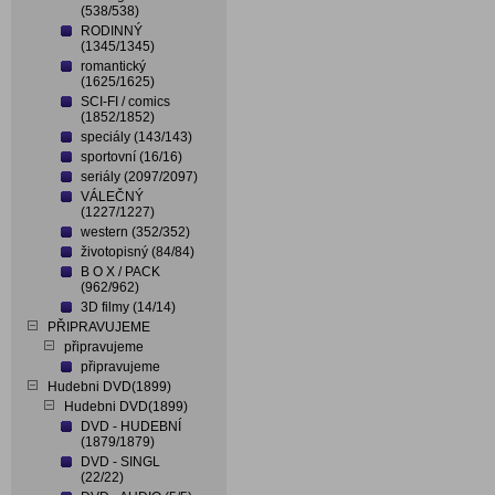
(538/538)
RODINNÝ
(1345/1345)
romantický
(1625/1625)
SCI-FI / comics
(1852/1852)
speciály (143/143)
sportovní (16/16)
seriály (2097/2097)
VÁLEČNÝ
(1227/1227)
western (352/352)
životopisný (84/84)
B O X / PACK
(962/962)
3D filmy (14/14)
PŘIPRAVUJEME
připravujeme
připravujeme
Hudebni DVD(1899)
Hudebni DVD(1899)
DVD - HUDEBNÍ
(1879/1879)
DVD - SINGL
(22/22)