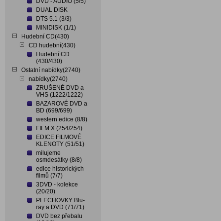
DVD - AUDIO (5/5)
DUAL DISK
DTS 5.1 (3/3)
MINIDISK (1/1)
Hudební CD(430)
CD hudební(430)
Hudební CD
(430/430)
Ostatní nabídky(2740)
nabídky(2740)
ZRUŠENÉ DVD a
VHS (1222/1222)
BAZAROVÉ DVD a
BD (699/699)
western edice (8/8)
FILM X (254/254)
EDICE FILMOVÉ
KLENOTY (51/51)
milujeme
osmdesátky (8/8)
edice historických
filmů (7/7)
3DVD - kolekce
(20/20)
PLECHOVKY Blu-
ray a DVD (71/71)
DVD bez přebalu