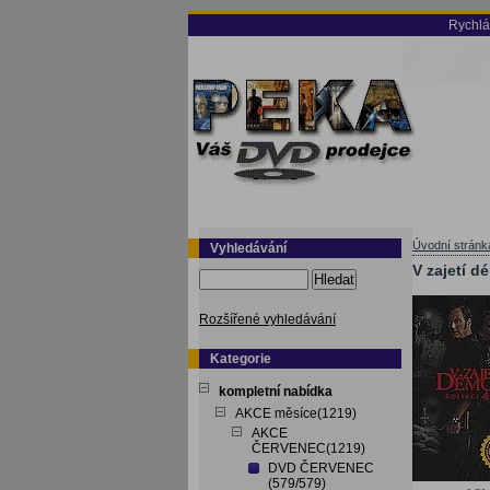
Rychlá
Úvodní stránk
Vyhledávání
V zajetí d
Hledat
Rozšířené vyhledávání
Kategorie
kompletní nabídka
AKCE měsíce(1219)
AKCE
ČERVENEC(1219)
DVD ČERVENEC
(579/579)