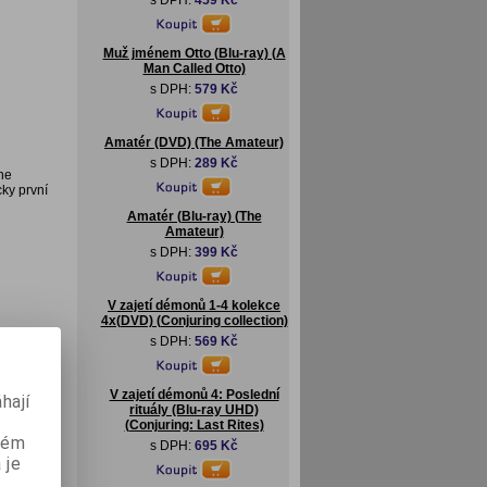
s DPH:
459 Kč
Muž jménem Otto (Blu-ray) (A
Man Called Otto)
s DPH:
579 Kč
Amatér (DVD) (The Amateur)
s DPH:
289 Kč
ne
cky první
Amatér (Blu-ray) (The
Amateur)
s DPH:
399 Kč
V zajetí démonů 1-4 kolekce
4x(DVD) (Conjuring collection)
s DPH:
569 Kč
dison
V zajetí démonů 4: Poslední
hají
rituály (Blu-ray UHD)
(Conjuring: Last Rites)
aném
s DPH:
695 Kč
 je
by Digital