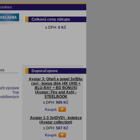
cookies
Celková cena nákupu
s DPH:
0 Kč
on)
Doporučujeme
Avatar 3: Oheň a popel 3x(Blu-
ray) - bonus disk (4K UHD +
BLU-RAY + BD BONUS)
čit výrobek
(Avatar: Fire and Ash) -
Tisk
STEELBOOK
 oblíbených
s DPH:
989 Kč
Avatar 1-3 3x(DVD) - kolekce
(Avatar collection)
s DPH:
587 Kč