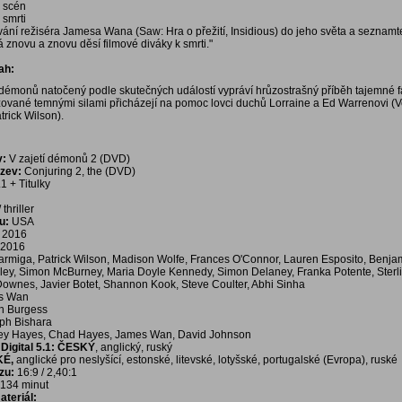
a scén
 smrti
vání režiséra Jamesa Wana (Saw: Hra o přežití, Insidious) do jeho světa a seznamt
rá znovu a znovu děsí filmové diváky k smrti."
ah:
í démonů natočený podle skutečných událostí vypráví hrůzostrašný příběh tajemné 
izované temnými silami přicházejí na pomoc lovci duchů Lorraine a Ed Warrenovi (
rick Wilson).
v:
V zajetí démonů 2 (DVD)
ázev:
Conjuring 2, the (DVD)
1 + Titulky
 thriller
u:
USA
2016
2016
rmiga, Patrick Wilson, Madison Wolfe, Frances O'Connor, Lauren Esposito, Benja
ley, Simon McBurney, Maria Doyle Kennedy, Simon Delaney, Franka Potente, Sterli
Downes, Javier Botet, Shannon Kook, Steve Coulter, Abhi Sinha
s Wan
n Burgess
ph Bishara
ey Hayes, Chad Hayes, James Wan, David Johnson
igital 5.1:
ČESKÝ
, anglický, ruský
KÉ,
anglické pro neslyšící, estonské, litevské, lotyšské, portugalské (Evropa), ruské
zu:
16:9 / 2,40:1
134 minut
teriál: