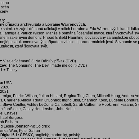
í menu
a scén
scény
ah:
ný případ z archivu Eda a Lorraine Warrenových.
ve snímku V zajetí démonů účinkují v rolích Lorraine a Eda Warrenových kandidátk
 Farmiga a Patrick Wilson. Manželé pomáhají osamělé matce, která vychovává své č
ném zákeřnými démony. Případ Enfield Haunting, považovaný za anglickou obdo
je nejlépe zdokumentovaným případem v historii paranormálních jevů. Seznamte se 
události, která šokovala svět.
v:
V zajetí démonů 3: Na Ďáblův příkaz (DVD)
ázev:
The Conjuring: The Devil made me do it (DVD)
1 + Titulky
u:
USA
2020
2021
rmiga, Patrick Wilson, Julian Hilliard, Regina Ting Chen, Mitchell Hoog, Andrea A
ins, Charlene Amoia, Ruairi O'Connor, Ingrid Bisu, Shannon Kook, Eugenie Bondura
, Steve Coulter, Ashley LeConte Campbell, Sarah Catherine Hook, Erin Fasano, St
son JonSteele, Casey Hendershot, John Noble
el Chaves
chael Burgess
ph Bishara
id Leslie Johnson-McGoldrick
ames Wan, Peter Safran
igital 5.1:
ČESKÝ,
anglický, maďarský, polský