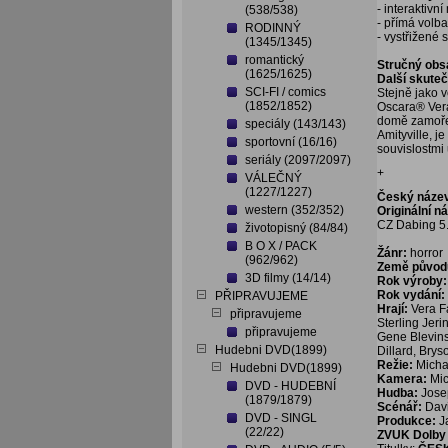
- interaktivn
(538/538)
- přímá volb
RODINNÝ
- vystřižené 
(1345/1345)
romantický
Stručný obs
(1625/1625)
Další skuteč
SCI-FI / comics
Stejně jako 
(1852/1852)
Oscara® Vera
domě zamoře
speciály (143/143)
Amityville, 
sportovní (16/16)
souvislostmi 
seriály (2097/2097)
+
VÁLEČNÝ
(1227/1227)
Český náze
western (352/352)
Originální n
CZ Dabing 5.
životopisný (84/84)
B O X / PACK
Žánr:
horror
(962/962)
Země původ
3D filmy (14/14)
Rok výroby:
Rok vydání:
PŘIPRAVUJEME
Hrají:
Vera Fa
připravujeme
Sterling Jer
připravujeme
Gene Blevins
Hudebni DVD(1899)
Dillard, Bry
Režie:
Micha
Hudebni DVD(1899)
Kamera:
Mi
DVD - HUDEBNÍ
Hudba:
Jose
(1879/1879)
Scénář:
Dav
DVD - SINGL
Produkce:
J
(22/22)
ZVUK Dolby D