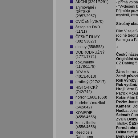
AKČNÍ (3291/3291)
- přímá volb
- "Vyděšeni k
animované /
Přijměte poz
DĚTSKÉ
mystérii, kte
(2957/2957)
CVIČENÍ (70/70)
Stručný obs
časopis s DVD
Film V zajet
(11/11)
rodině teror
ČESKÉ FILMY
Farmiga a Pat
(3027/3027)
disney (558/558)
+
DOBRODRUŽNÝ
Český náze
(1771/1771)
Originální n
dokumenty
CZ Dabing 5.
(1178/1178)
Žánr:
horror /
DRAMA
Země původ
(4013/4013)
Rok výroby:
erotický (217/217)
Rok vydání:
HISTORICKÝ
Hrají:
Vera Fa
(742/742)
Patrick McAu
horror (1668/1668)
Robin Atkin 
Režie:
Jame
hudební / muzikál
Kamera:
Do
(642/642)
Hudba:
Jose
KOMEDIE
Scénář:
Car
(4556/4556)
ZVUK Dolby D
krimi / thriller
Titulky:
ČES
(4556/4556)
Formát obra
Délka filmu:
Reedice s
Bonusový ma
Dabingem