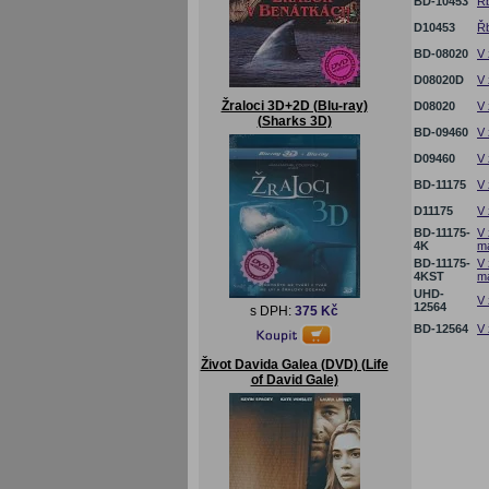
BD-10453
Řb
D10453
Řb
BD-08020
V 
D08020D
V 
Žraloci 3D+2D (Blu-ray)
D08020
V 
(Sharks 3D)
BD-09460
V 
D09460
V 
BD-11175
V 
D11175
V 
BD-11175-
V 
4K
ma
BD-11175-
V 
4KST
ma
UHD-
V 
12564
s DPH:
375 Kč
BD-12564
V 
Život Davida Galea (DVD) (Life
of David Gale)