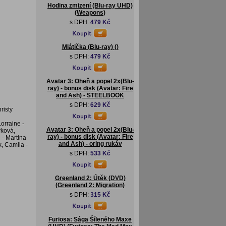
Hodina zmizení (Blu-ray UHD)
(Weapons)
s DPH:
479 Kč
Mlátička (Blu-ray) ()
s DPH:
479 Kč
Avatar 3: Oheň a popel 2x(Blu-
ray) - bonus disk (Avatar: Fire
and Ash) - STEELBOOK
s DPH:
629 Kč
risty
orraine -
Avatar 3: Oheň a popel 2x(Blu-
rková,
ray) - bonus disk (Avatar: Fire
 - Martina
and Ash) - oring rukáv
, Camila -
s DPH:
533 Kč
Greenland 2: Útěk (DVD)
(Greenland 2: Migration)
s DPH:
315 Kč
Furiosa: Sága Šíleného Maxe