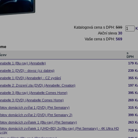
Katalogová cena s DPH:
599
Akční sleva
30
Vaše cena s DPH:
569
eme
s
ázev
DPH
nabelle 1 (Blu-ray) (Annabelle)
179
nabelle 1 (DVD) - dovoz (cz dabing)
239
nabelle 1 (DVD) (Annabelle) - CZ vydání
355
nabelle 2: Zrození zla (DVD) (Annabelle: Creation)
197
nabelle 3 (Blu-ray) (Annabelle Comes Home)
395
nabelle 3 (DVD) (Annabelle Comes Home)
269
bitov domácích zvířat 1 (DVD) (Pet Sematary)
315
bitov domácích zvířat 2 (DVD) (Pet Sematary 2)
399
bitov domácích zvířatek 1 (Blu-ray) (Pet Sematary)
263
bitov domácích zvířatek 1 (UHD+BD) 2x(Blu-ray) (Pet Sematary) - 4K Ultra HD
719
u-ray