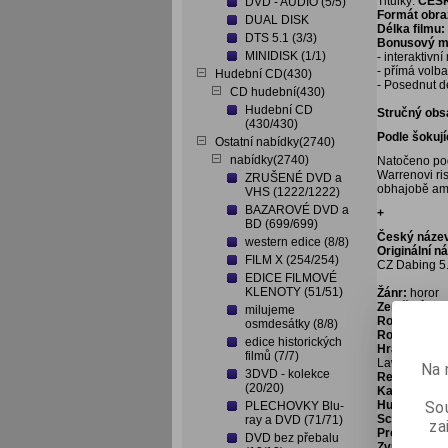
Titulky:
ČES
DVD - AUDIO (5/5)
Formát obra
DUAL DISK
Délka filmu:
DTS 5.1 (3/3)
Bonusový ma
MINIDISK (1/1)
- interaktivn
- přímá volb
Hudební CD(430)
- Posednut d
CD hudební(430)
Hudební CD
Stručný obs
(430/430)
Podle šokuj
Ostatní nabídky(2740)
nabídky(2740)
Natočeno pod
Warrenovi ris
ZRUŠENÉ DVD a
obhajobě ame
VHS (1222/1222)
BAZAROVÉ DVD a
+
BD (699/699)
Český náze
western edice (8/8)
Originální n
FILM X (254/254)
CZ Dabing 5.
EDICE FILMOVÉ
KLENOTY (51/51)
Žánr:
horor
Země původ
milujeme
Rok výroby:
osmdesátky (8/8)
Rok vydání:
edice historických
Hrají:
Vera Fa
filmů (7/7)
Lawlor, Beau
Na 
3DVD - kolekce
Režie:
Micha
(20/20)
Kamera:
Eli
Sou
Hudba:
Benj
PLECHOVKY Blu-
Scénář:
Ian 
ray a DVD (71/71)
za
Produkce:
P
DVD bez přebalu
Zvukové for