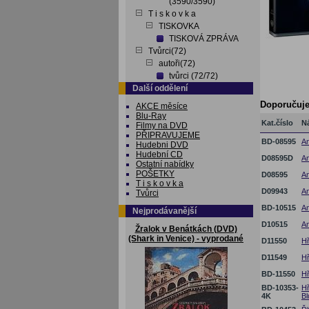
(3590/3590)
T i s k o v k a
TISKOVKA
TISKOVÁ ZPRÁVA
Tvůrci(72)
autoři(72)
tvůrci (72/72)
Další oddělení
Doporučuj
AKCE měsíce
Blu-Ray
Kat.číslo
N
Filmy na DVD
PŘIPRAVUJEME
BD-08595
An
Hudebni DVD
Hudební CD
D08595D
An
Ostatní nabídky
POŠETKY
D08595
An
T i s k o v k a
D09943
An
Tvůrci
BD-10515
An
Nejprodávanější
D10515
An
Žralok v Benátkách (DVD)
(Shark in Venice) - vyprodané
D11550
Hř
D11549
Hř
BD-11550
Hř
BD-10353-
Hř
4K
Bl