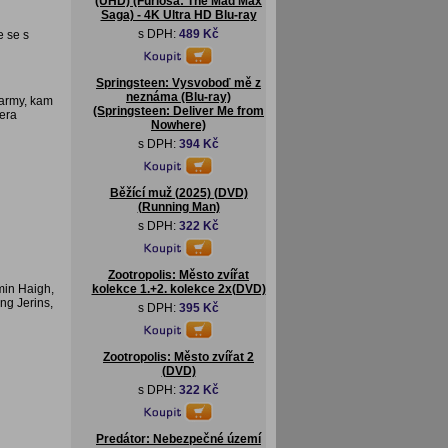
(UHD) (Furiosa: The Mad Max
Saga) - 4K Ultra HD Blu-ray
s DPH:
489 Kč
e se s
Springsteen: Vysvoboď mě z
neznáma (Blu-ray)
farmy, kam
(Springsteen: Deliver Me from
Vera
Nowhere)
s DPH:
394 Kč
Běžící muž (2025) (DVD)
(Running Man)
s DPH:
322 Kč
Zootropolis: Město zvířat
min Haigh,
kolekce 1.+2. kolekce 2x(DVD)
ng Jerins,
s DPH:
395 Kč
Zootropolis: Město zvířat 2
(DVD)
s DPH:
322 Kč
Predátor: Nebezpečné území