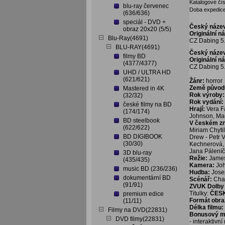
Katalogové čís
blu-ray červenec
Doba expedice
(636/636)
speciál - DVD +
Český náze
obraz 20x20 (5/5)
Originální n
Blu-Ray(4691)
CZ Dabing 5.
BLU-RAY(4691)
Český náze
filmy BD
Originální n
(4377/4377)
CZ Dabing 5.
UHD / ULTRA HD
(621/621)
Žánr:
horror
Země původ
Mastered in 4K
Rok výroby:
(32/32)
Rok vydání:
české filmy na BD
Hrají:
Vera Fa
(174/174)
Johnson, Ma
BD steelbook
V českém z
(622/622)
Miriam Chyti
BD DIGIBOOK
Drew - Petr 
(30/30)
Kechnerová, 
Jana Páleníč
3D blu-ray
Režie:
Jame
(435/435)
Kamera:
Joh
music BD (236/236)
Hudba:
Jose
dokumentární BD
Scénář:
Cha
(91/91)
ZVUK Dolby D
Titulky:
ČES
premium edice
Formát obra
(11/11)
Délka filmu:
Filmy na DVD(22831)
Bonusový ma
DVD filmy(22831)
- interaktivn