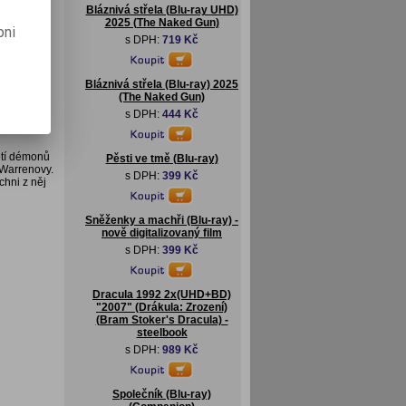
Bláznivá střela (Blu-ray UHD)
2025 (The Naked Gun)
ské
pni
s DPH:
719 Kč
Bláznivá střela (Blu-ray) 2025
(The Naked Gun)
s DPH:
444 Kč
etí démonů
Pěsti ve tmě (Blu-ray)
 Warrenovy.
s DPH:
399 Kč
chni z něj
Sněženky a machři (Blu-ray) -
nově digitalizovaný film
s DPH:
399 Kč
Dracula 1992 2x(UHD+BD)
"2007" (Drákula: Zrození)
(Bram Stoker's Dracula) -
steelbook
s DPH:
989 Kč
Společník (Blu-ray)