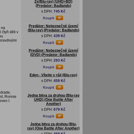
2x(Blu-ray) (UHD+BD)
(Predator: Badlands)
s DPH:
745 Kč
Predátor: Nebezpečné území
a na
(Blu-ray) (Predator: Badlands)
tyři děti v
s DPH:
439 Kč
bu
pravdivými
Predátor: Nebezpečné území
(DVD) (Predator: Badlands)
s DPH:
293 Kč
Eden - Vítejte v ráji (Blu-ray)
s DPH:
459 Kč
ndrade,
Jedna bitva za druhou (Blu-ray
nt, Ronnie
UHD) (One Battle After
even I.
Another)
s DPH:
679 Kč
Jedna bitva za druhou (Blu-
ray) (One Battle After Another)