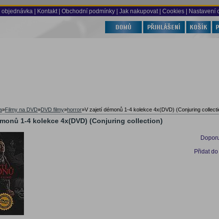
 objednávka
|
Kontakt
|
Obchodní podmínky
|
Jak nakupovat
| Cookies
| Nastavení 
a
»
Filmy na DVD
»
DVD filmy
»
horror
»
V zajetí démonů 1-4 kolekce 4x(DVD) (Conjuring collecti
émonů 1-4 kolekce 4x(DVD) (Conjuring collection)
Doporu
Přidat do