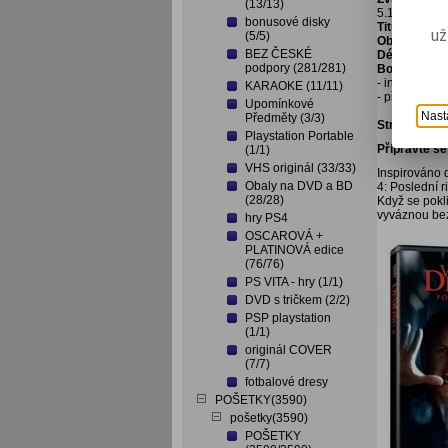
(13/13)
5.1 / španěls
bonusové disky
Titulky:
česk
už
(5/5)
Obrazové f
BEZ ČESKÉ
Délka filmu:
podpory (281/281)
Bonusový ma
- interaktivn
KARAOKE (11/11)
- přímá volb
Upomínkové
Nast
Předměty (3/3)
Stručný obs
Playstation Portable
Připravte s
(1/1)
VHS originál (33/33)
Inspirováno 
Obaly na DVD a BD
4: Poslední 
(28/28)
Když se pokl
vyváznou be
hry PS4
OSCAROVÁ +
PLATINOVÁ edice
(76/76)
PS VITA - hry (1/1)
DVD s tričkem (2/2)
PSP playstation
(1/1)
originál COVER
(7/7)
fotbalové dresy
POŠETKY(3590)
pošetky(3590)
POŠETKY