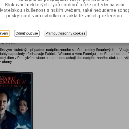
ky (Kastilie) Dolby Digital 5.1
Blokování některých typů souborů může mít vliv na vaši
é, anglické pro neslyšící, dánské, finské, norské, polské, španělské (Kastilie), švéd
ivatelskou zkušenost s naším webem, také nebudeme scho
ormáty:
16:9 LB / 2,39:1
poskytnout vám nabídku na základě vašich preferencí.
130 minut
teriál:
í menu
a scén
avení
Odmítnout vše
Přijmout všechny cookies
ah:
e na konec
děsivým skutečným případem nadpřirozeného strašení rodiny Smurlových — V zaj
rituály naposledy představuje Patricka Wilsona a Veru Farmigu jako Eda a Lorraine
idný dům v Pensylvánii stane centrem neutuchajícího nadpřirozeného útoku, ne vši
z úhony.