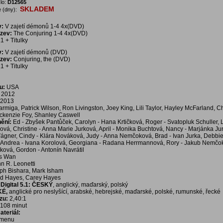
lo:
D12565
SKLADEM
 (dny):
v:
V zajetí démonů 1-4 4x(DVD)
ázev:
The Conjuring 1-4 4x(DVD)
1 + Titulky
v:
V zajetí démonů (DVD)
ázev:
Conjuring, the (DVD)
1 + Titulky
u:
USA
2012
2013
rmiga, Patrick Wilson, Ron Livingston, Joey King, Lili Taylor, Hayley McFarland, Ch
ckenzie Foy, Shanley Caswell
nění:
Ed - Zbyšek Pantůček, Carolyn - Hana Krtičková, Roger - Svatopluk Schuller, L
lová, Christine - Anna Marie Jurková, April - Monika Buchtová, Nancy - Marjánka Ju
Vágner, Cindy - Klára Nováková, Judy - Anna Nemčoková, Brad - Ivan Jurka, Debbie
Andrea - Ivana Korolová, Georgiana - Radana Herrmannová, Rory - Jakub Nemčok
ková, Gordon - Antonín Navrátil
s Wan
n R. Leonetti
ph Bishara, Mark Isham
d Hayes, Carey Hayes
igital 5.1:
ČESKÝ
, anglický, maďarský, polský
KÉ,
anglické pro neslyšící, arabské, hebrejské, maďarské, polské, rumunské, řecké
zu:
2,40:1
108 minut
teriál:
í menu