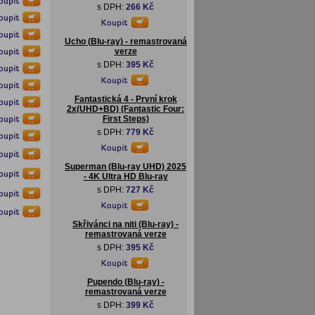
s DPH:
266 Kč
Ucho (Blu-ray) - remastrovaná
verze
s DPH:
395 Kč
Fantastická 4 - První krok
2x(UHD+BD) (Fantastic Four:
First Steps)
s DPH:
779 Kč
Superman (Blu-ray UHD) 2025
- 4K Ultra HD Blu-ray
s DPH:
727 Kč
Skřivánci na niti (Blu-ray) -
remastrovaná verze
s DPH:
395 Kč
Pupendo (Blu-ray) -
remastrovaná verze
s DPH:
399 Kč