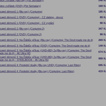
itov zviřátek (Blu-ray) (Pet Sematary)
248
itov zviřátek (DVD) (Pet Sematary)
169
zajetí démonů 1 (Blu-ray) (Conjuring)
185
zajetí démonů 1 (DVD) (Conjuring) - CZ dabing - dovoz
89
zajetí démonů 1 (DVD) (Conjuring) - CZ vydání
98
zajetí démonů 2 (Blu-ray) (Conjuring 2)
347
zajetí démonů 2 (DVD) (Conjuring 2)
98
zajetí démonů 3: Na Ďáblův příkaz (Blu-ray) (Conjuring: The Devil made me do it)
269
zajetí démonů 3: Na Ďáblův příkaz (DVD) (Conjuring: The Devil made me do it)
149
zajetí démonů 3: Na Ďáblův příkaz (UHD+BD) 2x(Blu-ray) (Conjuring: The Devil
674
de me do it) - 4K Ultra HD
zajetí démonů 3: Na Ďáblův příkaz (UHD+BD) 2x(Blu-ray) (Conjuring: The Devil
999
de me do it) - STEELBOOK - 4K Ultra HD
zajetí démonů 4: Poslední rituály (Blu-ray UHD) (Conjuring: Last Rites)
695
zajetí démonů 4: Poslední rituály (Blu-ray) (Conjuring: Last Rites)
419