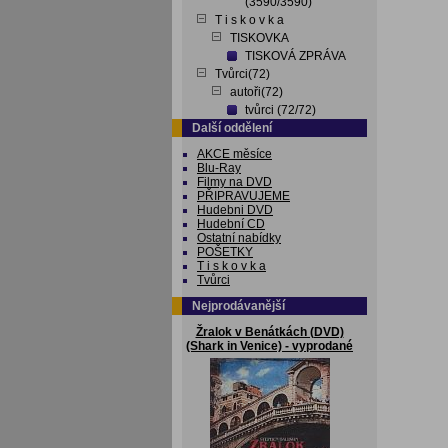
(3590/3590)
T i s k o v k a
TISKOVKA
TISKOVÁ ZPRÁVA
Tvůrci(72)
autoři(72)
tvůrci (72/72)
Další oddělení
AKCE měsíce
Blu-Ray
Filmy na DVD
PŘIPRAVUJEME
Hudebni DVD
Hudební CD
Ostatní nabídky
POŠETKY
T i s k o v k a
Tvůrci
Nejprodávanější
Žralok v Benátkách (DVD)
(Shark in Venice) - vyprodané