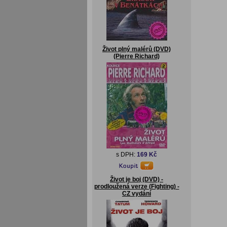
Život plný malérů (DVD)
(Pierre Richard)
s DPH:
169 Kč
Život je boj (DVD) -
prodloužená verze (Fighting) -
CZ vydání