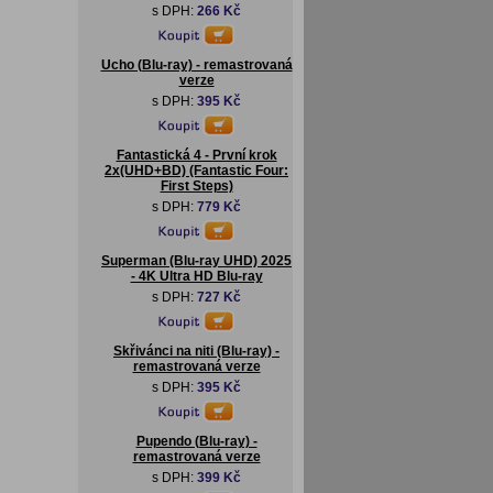
s DPH:
266 Kč
Ucho (Blu-ray) - remastrovaná
verze
s DPH:
395 Kč
Fantastická 4 - První krok
2x(UHD+BD) (Fantastic Four:
First Steps)
s DPH:
779 Kč
Superman (Blu-ray UHD) 2025
- 4K Ultra HD Blu-ray
s DPH:
727 Kč
Skřivánci na niti (Blu-ray) -
remastrovaná verze
s DPH:
395 Kč
Pupendo (Blu-ray) -
remastrovaná verze
s DPH:
399 Kč