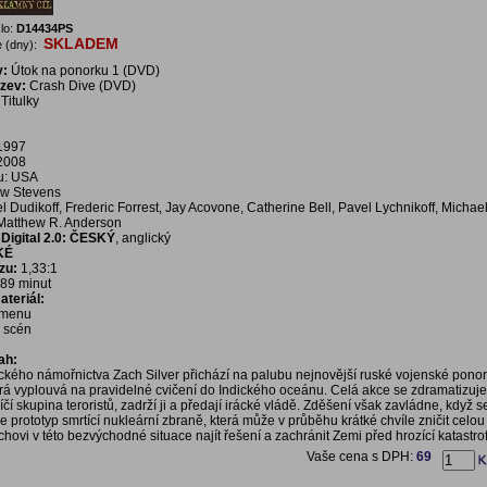
lo:
D14434PS
SKLADEM
 (dny):
v:
Útok na ponorku 1 (DVD)
ázev:
Crash Dive (DVD)
Titulky
 1997
 2008
u: USA
w Stevens
 Dudikoff, Frederic Forrest, Jay Acovone, Catherine Bell, Pavel Lychnikoff, Michae
Matthew R. Anderson
Digital 2.0: ČESKÝ
, anglický
KÉ
zu:
1,33:1
89 minut
teriál:
í menu
a scén
ah:
ckého námořnictva Zach Silver přichází na palubu nejnovější ruské vojenské pono
rá vyplouvá na pravidelné cvičení do Indického oceánu. Celá akce se zdramatizuje
čí skupina teroristů, zadrží ji a předají irácké vládě. Zděšení však zavládne, když 
 prototyp smrtící nukleární zbraně, která může v průběhu krátké chvíle zničit celou
hovi v této bezvýchodné situace najít řešení a zachránit Zemi před hrozící katastr
Vaše cena s DPH:
69