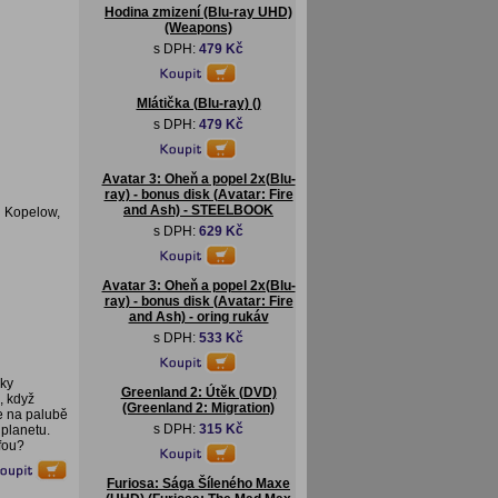
Hodina zmizení (Blu-ray UHD)
(Weapons)
s DPH:
479 Kč
Mlátička (Blu-ray) ()
s DPH:
479 Kč
Avatar 3: Oheň a popel 2x(Blu-
ray) - bonus disk (Avatar: Fire
and Ash) - STEELBOOK
l Kopelow,
s DPH:
629 Kč
Avatar 3: Oheň a popel 2x(Blu-
ray) - bonus disk (Avatar: Fire
and Ash) - oring rukáv
s DPH:
533 Kč
rky
Greenland 2: Útěk (DVD)
, když
(Greenland 2: Migration)
se na palubě
s DPH:
315 Kč
 planetu.
ofou?
Furiosa: Sága Šíleného Maxe