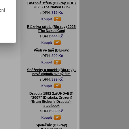
Bláznivá střela (Blu-ray UHD)
2025 (The Naked Gun)
pni
s DPH:
719 Kč
Bláznivá střela (Blu-ray) 2025
(The Naked Gun)
s DPH:
444 Kč
Pěsti ve tmě (Blu-ray)
s DPH:
399 Kč
Sněženky a machři (Blu-ray) -
nově digitalizovaný film
s DPH:
399 Kč
Dracula 1992 2x(UHD+BD)
"2007" (Drákula: Zrození)
(Bram Stoker's Dracula) -
steelbook
s DPH:
989 Kč
Společník (Blu-ray)