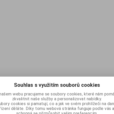
Souhlas s využitím souborů cookies
našem webu pracujeme se soubory cookies, které nám pomá
zkvalitnit naše služby a personalizovat nabídky.
bory cookies si pamatují, co a jak ve svém prohlížeči na d
řízení děláte. Díky tomu webová stránka funguje podle vás a
schopná se přizpůsobit vašim preferencím.