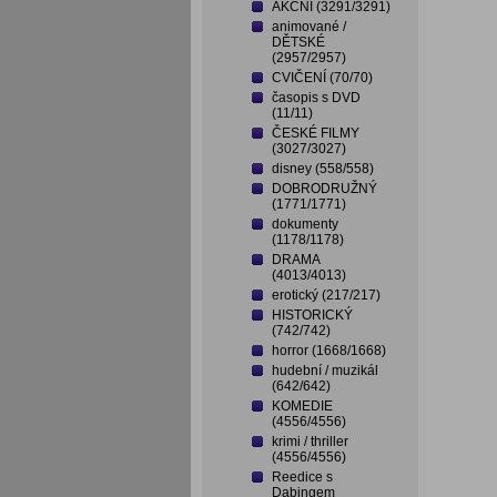
AKČNÍ (3291/3291)
animované /
DĚTSKÉ
(2957/2957)
CVIČENÍ (70/70)
časopis s DVD
(11/11)
ČESKÉ FILMY
(3027/3027)
disney (558/558)
DOBRODRUŽNÝ
(1771/1771)
dokumenty
(1178/1178)
DRAMA
(4013/4013)
erotický (217/217)
HISTORICKÝ
(742/742)
horror (1668/1668)
hudební / muzikál
(642/642)
KOMEDIE
(4556/4556)
krimi / thriller
(4556/4556)
Reedice s
Dabingem