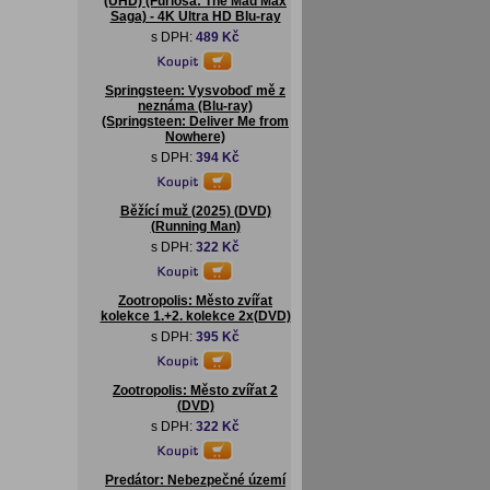
(UHD) (Furiosa: The Mad Max
Saga) - 4K Ultra HD Blu-ray
s DPH:
489 Kč
Springsteen: Vysvoboď mě z
neznáma (Blu-ray)
(Springsteen: Deliver Me from
Nowhere)
s DPH:
394 Kč
Běžící muž (2025) (DVD)
(Running Man)
s DPH:
322 Kč
Zootropolis: Město zvířat
kolekce 1.+2. kolekce 2x(DVD)
s DPH:
395 Kč
Zootropolis: Město zvířat 2
(DVD)
s DPH:
322 Kč
Predátor: Nebezpečné území