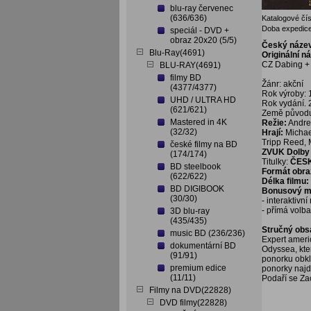
blu-ray červenec
(636/636)
Katalogové čís
Doba expedice
speciál - DVD +
obraz 20x20 (5/5)
Český náze
Blu-Ray(4691)
Originální n
CZ Dabing + 
BLU-RAY(4691)
filmy BD
Žánr: akční
(4377/4377)
Rok výroby:
UHD / ULTRA HD
Rok vydání.
(621/621)
Země původ
Mastered in 4K
Režie:
Andre
(32/32)
Hrají:
Michael
Tripp Reed, 
české filmy na BD
ZVUK Dolby 
(174/174)
Titulky:
ČES
BD steelbook
Formát obra
(622/622)
Délka filmu:
BD DIGIBOOK
Bonusový ma
(30/30)
- interaktivn
- přímá volb
3D blu-ray
(435/435)
Stručný obs
music BD (236/236)
Expert ameri
dokumentární BD
Odyssea, kte
(91/91)
ponorku obklí
premium edice
ponorky najde
(11/11)
Podaří se Zac
Filmy na DVD(22828)
DVD filmy(22828)