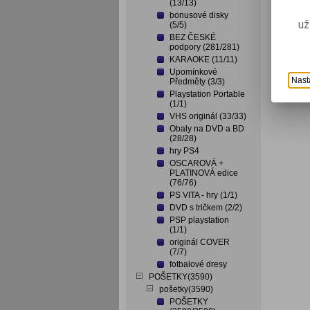
(13/13)
bonusové disky
už
(5/5)
BEZ ČESKÉ
podpory (281/281)
KARAOKE (11/11)
Upomínkové
Nast
Předměty (3/3)
Playstation Portable
(1/1)
VHS originál (33/33)
Obaly na DVD a BD
(28/28)
hry PS4
OSCAROVÁ +
PLATINOVÁ edice
(76/76)
PS VITA - hry (1/1)
DVD s tričkem (2/2)
PSP playstation
(1/1)
originál COVER
(7/7)
fotbalové dresy
POŠETKY(3590)
pošetky(3590)
POŠETKY