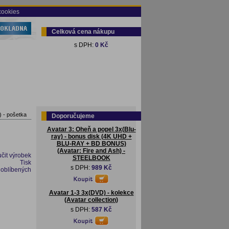
cookies
Celková cena nákupu
s DPH:
0 Kč
) - pošetka
Doporučujeme
Avatar 3: Oheň a popel 3x(Blu-
ray) - bonus disk (4K UHD +
BLU-RAY + BD BONUS)
(Avatar: Fire and Ash) -
čit výrobek
STEELBOOK
Tisk
s DPH:
989 Kč
 oblíbených
Avatar 1-3 3x(DVD) - kolekce
(Avatar collection)
s DPH:
587 Kč