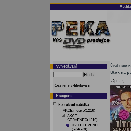
Rychlá
Úvodní stránk
Vyhledávání
Útok na p
Hledat
Výprodej
Rozšířené vyhledávání
Kategorie
kompletní nabídka
AKCE měsíce(1219)
AKCE
ČERVENEC(1219)
DVD ČERVENEC
(579/579)