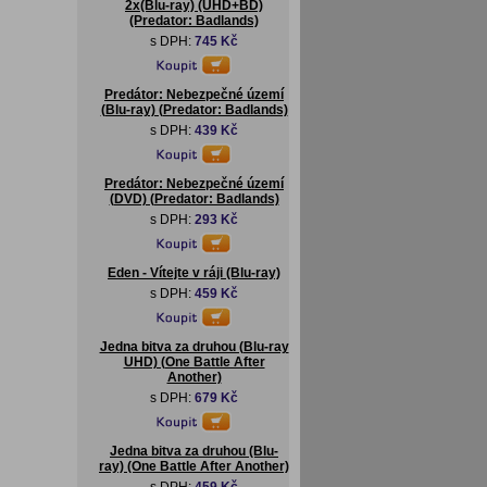
2x(Blu-ray) (UHD+BD)
(Predator: Badlands)
s DPH:
745 Kč
Predátor: Nebezpečné území
(Blu-ray) (Predator: Badlands)
s DPH:
439 Kč
Predátor: Nebezpečné území
(DVD) (Predator: Badlands)
s DPH:
293 Kč
Eden - Vítejte v ráji (Blu-ray)
s DPH:
459 Kč
Jedna bitva za druhou (Blu-ray
UHD) (One Battle After
Another)
s DPH:
679 Kč
Jedna bitva za druhou (Blu-
ray) (One Battle After Another)