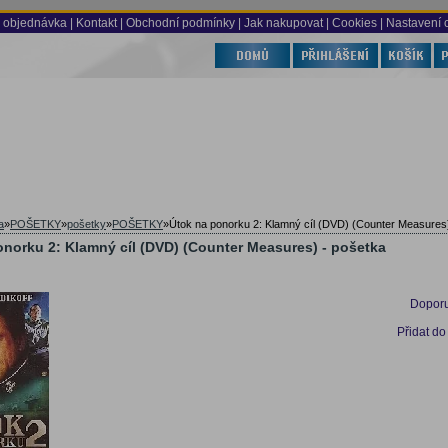
 objednávka
|
Kontakt
|
Obchodní podmínky
|
Jak nakupovat
| Cookies
| Nastavení 
a
»
POŠETKY
»
pošetky
»
POŠETKY
»
Útok na ponorku 2: Klamný cíl (DVD) (Counter Measures
onorku 2: Klamný cíl (DVD) (Counter Measures) - pošetka
Doporu
Přidat do