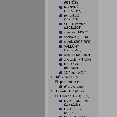
(538/538)
RODINNÝ
(1345/1345)
romantický
(1625/1625)
SCI-FI / comics
(1851/1851)
speciály (143/143)
sportovní (16/16)
seriály (2097/2097)
VÁLEČNÝ
(1225/1225)
western (352/352)
životopisný (84/84)
B O X / PACK
(962/962)
3D filmy (14/14)
PŘIPRAVUJEME
připravujeme
připravujeme
Hudebni DVD(1899)
Hudebni DVD(1899)
DVD - HUDEBNÍ
(1879/1879)
DVD - SINGL
(22/22)