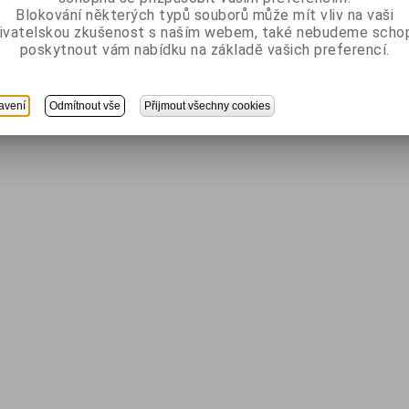
Blokování některých typů souborů může mít vliv na vaši
ivatelskou zkušenost s naším webem, také nebudeme scho
poskytnout vám nabídku na základě vašich preferencí.
avení
Odmítnout vše
Přijmout všechny cookies