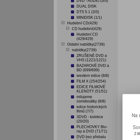
DVD - AUDIO (5/5)
DUAL DISK
DTS 5.1 (3/3)
MINIDISK (1/1)
Hudební CD(429)
CD hudební(429)
Hudební CD
(429/429)
Ostatní nabídky(2739)
nabídky(2739)
ZRUŠENÉ DVD a
VHS (1221/1221)
BAZAROVÉ DVD a
BD (699/699)
western edice (8/8)
FILM X (254/254)
EDICE FILMOVÉ
KLENOTY (51/51)
milujeme
osmdesátky (8/8)
edice historických
filmů (7/7)
Na 
3DVD - kolekce
(20/20)
Sou
PLECHOVKY Blu-
ray a DVD (71/71)
za
DVD bez přebalu