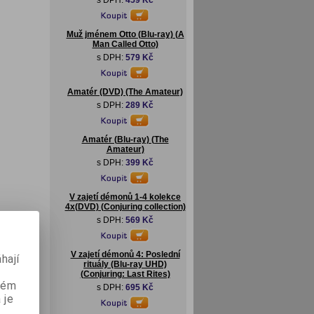
s DPH:
459 Kč
Muž jménem Otto (Blu-ray) (A
Man Called Otto)
s DPH:
579 Kč
Amatér (DVD) (The Amateur)
s DPH:
289 Kč
Amatér (Blu-ray) (The
Amateur)
s DPH:
399 Kč
V zajetí démonů 1-4 kolekce
4x(DVD) (Conjuring collection)
s DPH:
569 Kč
V zajetí démonů 4: Poslední
hají
rituály (Blu-ray UHD)
(Conjuring: Last Rites)
aném
s DPH:
695 Kč
 je