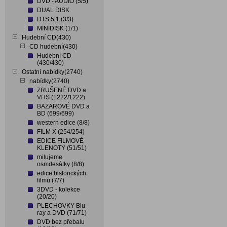
DVD - AUDIO (5/5)
DUAL DISK
DTS 5.1 (3/3)
MINIDISK (1/1)
Hudební CD(430)
CD hudební(430)
Hudební CD
(430/430)
Ostatní nabídky(2740)
nabídky(2740)
ZRUŠENÉ DVD a
VHS (1222/1222)
BAZAROVÉ DVD a
BD (699/699)
western edice (8/8)
FILM X (254/254)
EDICE FILMOVÉ
KLENOTY (51/51)
milujeme
osmdesátky (8/8)
edice historických
filmů (7/7)
3DVD - kolekce
(20/20)
PLECHOVKY Blu-
ray a DVD (71/71)
DVD bez přebalu