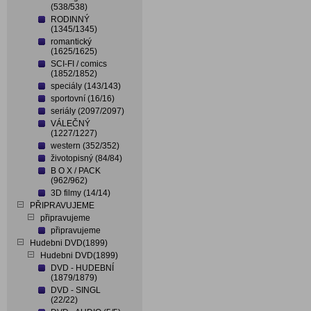
(538/538)
RODINNÝ
(1345/1345)
romantický
(1625/1625)
SCI-FI / comics
(1852/1852)
speciály (143/143)
sportovní (16/16)
seriály (2097/2097)
VÁLEČNÝ
(1227/1227)
western (352/352)
životopisný (84/84)
B O X / PACK
(962/962)
3D filmy (14/14)
PŘIPRAVUJEME
připravujeme
připravujeme
Hudebni DVD(1899)
Hudebni DVD(1899)
DVD - HUDEBNÍ
(1879/1879)
DVD - SINGL
(22/22)