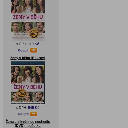
s DPH:
119 Kč
Ženy v běhu (Blu-ray)
s DPH:
545 Kč
Ženu ani květinou neuhodíš
(DVD) - pošetka