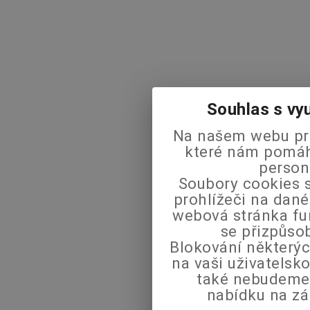
Souhlas s vy
Na našem webu pra
které nám pomáha
person
Soubory cookies s
prohlížeči na dané
webová stránka fu
se přizpůso
Blokování některýc
na vaši uživatels
také nebudeme
nabídku na zá