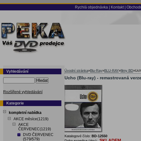
Rychlá objednávka
|
Kontakt
|
Obchodn
Úvodní stránka
»
Blu-Ray
»
BLU-RAY
»
filmy BD
»
Uch
Vyhledávání
Ucho (Blu-ray) - remastrovaná verz
Hledat
Rozšířené vyhledávání
Kategorie
kompletní nabídka
AKCE měsíce(1219)
AKCE
ČERVENEC(1219)
DVD ČERVENEC
Katalogové číslo:
BD-12550
(579/579)
SKLADEM
Doba expedice (dny):