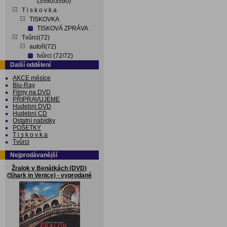
(3590/3590)
T i s k o v k a
TISKOVKA
TISKOVÁ ZPRÁVA
Tvůrci(72)
autoři(72)
tvůrci (72/72)
Další oddělení
AKCE měsíce
Blu-Ray
Filmy na DVD
PŘIPRAVUJEME
Hudebni DVD
Hudební CD
Ostatní nabídky
POŠETKY
T i s k o v k a
Tvůrci
Nejprodávanější
Žralok v Benátkách (DVD)
(Shark in Venice) - vyprodané