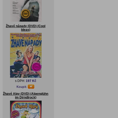
Žhavé nápady (DVD) (Cool
Ideas)
s DPH:
197 Kč
Žhavé Alpy (DVD) (Alpenglühn
im Dirndlrock)