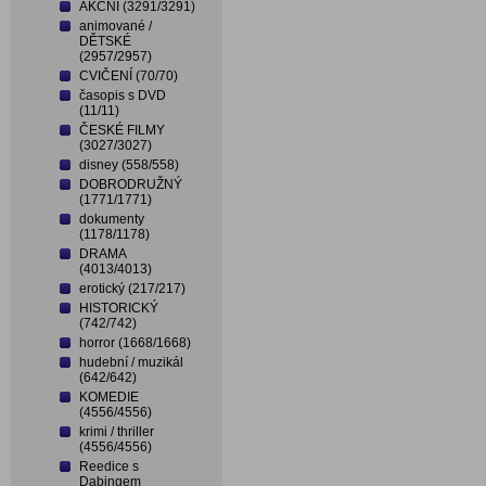
AKČNÍ (3291/3291)
animované /
DĚTSKÉ
(2957/2957)
CVIČENÍ (70/70)
časopis s DVD
(11/11)
ČESKÉ FILMY
(3027/3027)
disney (558/558)
DOBRODRUŽNÝ
(1771/1771)
dokumenty
(1178/1178)
DRAMA
(4013/4013)
erotický (217/217)
HISTORICKÝ
(742/742)
horror (1668/1668)
hudební / muzikál
(642/642)
KOMEDIE
(4556/4556)
krimi / thriller
(4556/4556)
Reedice s
Dabingem