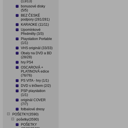
(13/13)
bonusové disky
(5/5)
BEZ ČESKÉ
podpory (281/281)
KARAOKE (11/11)
Upomínkové
Předměty (3/3)
Playstation Portable
(1/1)
VHS originál (33/33)
Obaly na DVD a BD
(28/28)
hry PS4
OSCAROVÁ +
PLATINOVÁ edice
(76/76)
PS VITA - hry (1/1)
DVD s tričkem (2/2)
PSP playstation
(1/1)
originál COVER
(7/7)
fotbalové dresy
POŠETKY(3590)
pošetky(3590)
POŠETKY