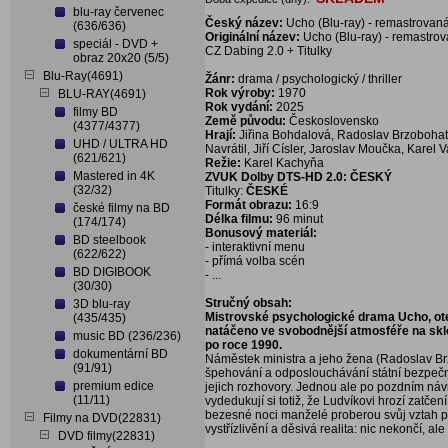
blu-ray červenec
Český název:
Ucho (Blu-ray) - remastrovan
(636/636)
Originální název:
Ucho (Blu-ray) - remastro
speciál - DVD +
CZ Dabing 2.0 + Titulky
obraz 20x20 (5/5)
Blu-Ray(4691)
Žánr:
drama / psychologický / thriller
Rok výroby:
1970
BLU-RAY(4691)
Rok vydání:
2025
filmy BD
Země původu:
Československo
(4377/4377)
Hrají:
Jiřina Bohdalová, Radoslav Brzobohatý
UHD / ULTRA HD
Navrátil, Jiří Císler, Jaroslav Moučka, Karel 
(621/621)
Režie:
Karel Kachyňa
Mastered in 4K
ZVUK Dolby DTS-HD 2.0: ČESKÝ
(32/32)
Titulky:
ČESKÉ
Formát obrazu:
16:9
české filmy na BD
Délka filmu:
96 minut
(174/174)
Bonusový materiál:
BD steelbook
- interaktivní menu
(622/622)
- přímá volba scén
BD DIGIBOOK
- ...
(30/30)
Stručný obsah:
3D blu-ray
Mistrovské psychologické drama Ucho, otevř
(435/435)
natáčeno ve svobodnější atmosféře na skl
music BD (236/236)
po roce 1990.
dokumentární BD
Náměstek ministra a jeho žena (Radoslav Brz
(91/91)
špehování a odposlouchávání státní bezpečn
premium edice
jejich rozhovory. Jednou ale po pozdním náv
(11/11)
vydedukují si totiž, že Ludvíkovi hrozí zatčen
bezesné noci manželé proberou svůj vztah p
Filmy na DVD(22831)
vystřízlivění a děsivá realita: nic nekončí, ale
DVD filmy(22831)