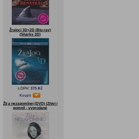
Žraloci 3D+2D (Blu-ray)
(Sharks 3D)
s DPH:
375 Kč
Žij a nezapomínej (DVD) (Zhivi i
pomni) - vyprodané