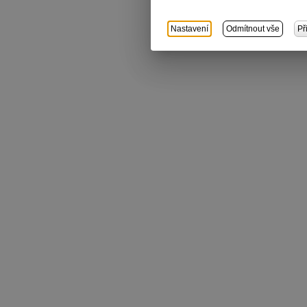
Nastavení
Odmítnout vše
Př