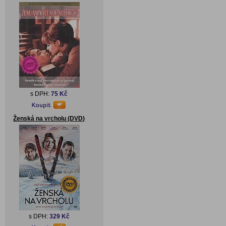
s DPH:
75 Kč
Ženská na vrcholu (DVD)
s DPH:
329 Kč