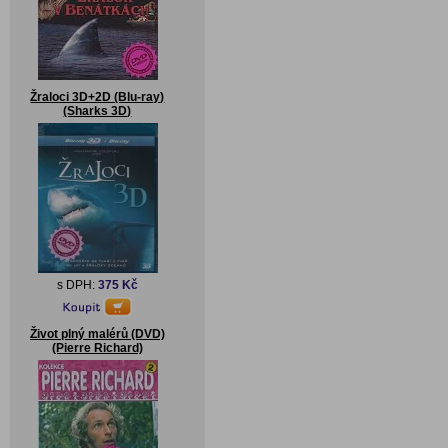
Žraloci 3D+2D (Blu-ray)
(Sharks 3D)
s DPH:
375 Kč
Život plný malérů (DVD)
(Pierre Richard)