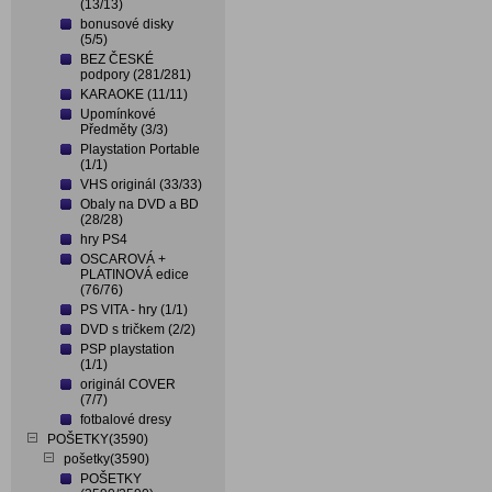
(13/13)
bonusové disky
(5/5)
BEZ ČESKÉ
podpory (281/281)
KARAOKE (11/11)
Upomínkové
Předměty (3/3)
Playstation Portable
(1/1)
VHS originál (33/33)
Obaly na DVD a BD
(28/28)
hry PS4
OSCAROVÁ +
PLATINOVÁ edice
(76/76)
PS VITA - hry (1/1)
DVD s tričkem (2/2)
PSP playstation
(1/1)
originál COVER
(7/7)
fotbalové dresy
POŠETKY(3590)
pošetky(3590)
POŠETKY