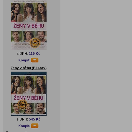
s DPH:
119 Kč
Ženy v běhu (Blu-ray)
s DPH:
545 Kč