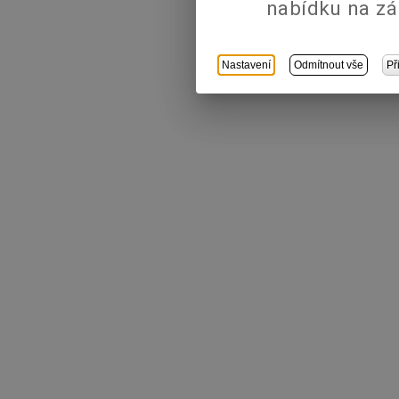
nabídku na zá
Nastavení
Odmítnout vše
Př