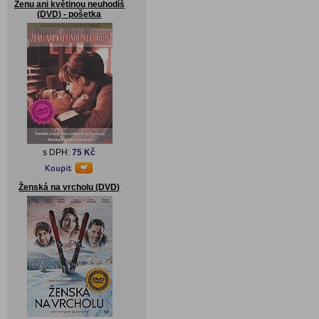
Ženu ani květinou neuhodíš
(DVD) - pošetka
s DPH:
75 Kč
Ženská na vrcholu (DVD)