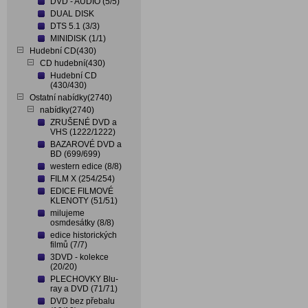
DVD - AUDIO (5/5)
DUAL DISK
DTS 5.1 (3/3)
MINIDISK (1/1)
Hudební CD(430)
CD hudební(430)
Hudební CD
(430/430)
Ostatní nabídky(2740)
nabídky(2740)
ZRUŠENÉ DVD a
VHS (1222/1222)
BAZAROVÉ DVD a
BD (699/699)
western edice (8/8)
FILM X (254/254)
EDICE FILMOVÉ
KLENOTY (51/51)
milujeme
osmdesátky (8/8)
edice historických
filmů (7/7)
3DVD - kolekce
(20/20)
PLECHOVKY Blu-
ray a DVD (71/71)
DVD bez přebalu