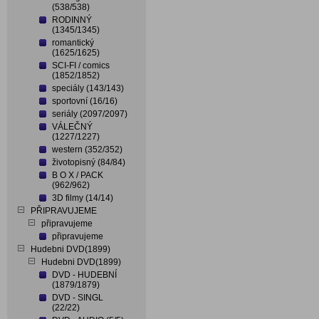
(538/538)
RODINNÝ
(1345/1345)
romantický
(1625/1625)
SCI-FI / comics
(1852/1852)
speciály (143/143)
sportovní (16/16)
seriály (2097/2097)
VÁLEČNÝ
(1227/1227)
western (352/352)
životopisný (84/84)
B O X / PACK
(962/962)
3D filmy (14/14)
PŘIPRAVUJEME
připravujeme
připravujeme
Hudebni DVD(1899)
Hudebni DVD(1899)
DVD - HUDEBNÍ
(1879/1879)
DVD - SINGL
(22/22)