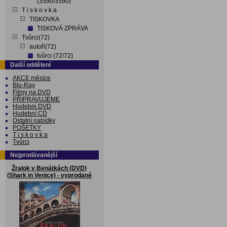
(3590/3590)
T i s k o v k a
TISKOVKA
TISKOVÁ ZPRÁVA
Tvůrci(72)
autoři(72)
tvůrci (72/72)
Další oddělení
AKCE měsíce
Blu-Ray
Filmy na DVD
PŘIPRAVUJEME
Hudebni DVD
Hudební CD
Ostatní nabídky
POŠETKY
T i s k o v k a
Tvůrci
Nejprodávanější
Žralok v Benátkách (DVD)
(Shark in Venice) - vyprodané