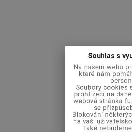
Souhlas s vy
Na našem webu pra
které nám pomáha
person
Soubory cookies s
prohlížeči na dané
webová stránka fu
se přizpůso
Blokování některýc
na vaši uživatels
také nebudeme