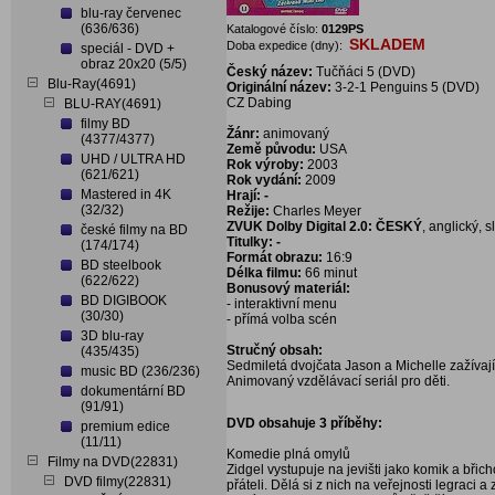
blu-ray červenec
(636/636)
Katalogové číslo:
0129PS
SKLADEM
Doba expedice (dny):
speciál - DVD +
obraz 20x20 (5/5)
Český název:
Tučňáci 5 (DVD)
Blu-Ray(4691)
Originální název:
3-2-1 Penguins 5 (DVD)
CZ Dabing
BLU-RAY(4691)
filmy BD
Žánr:
animovaný
(4377/4377)
Země původu:
USA
UHD / ULTRA HD
Rok výroby:
2003
(621/621)
Rok vydání:
2009
Mastered in 4K
Hrají: -
(32/32)
Režije:
Charles Meyer
ZVUK Dolby Digital 2.0: ČESKÝ
, anglický, 
české filmy na BD
Titulky: -
(174/174)
Formát obrazu:
16:9
BD steelbook
Délka filmu:
66 minut
(622/622)
Bonusový materiál:
BD DIGIBOOK
- interaktivní menu
(30/30)
- přímá volba scén
3D blu-ray
Stručný obsah:
(435/435)
Sedmiletá dvojčata Jason a Michelle zažívaj
music BD (236/236)
Animovaný vzdělávací seriál pro děti.
dokumentární BD
(91/91)
DVD obsahuje 3 příběhy:
premium edice
(11/11)
Komedie plná omylů
Filmy na DVD(22831)
Zidgel vystupuje na jevišti jako komik a bři
DVD filmy(22831)
přáteli. Dělá si z nich na veřejnosti legraci 