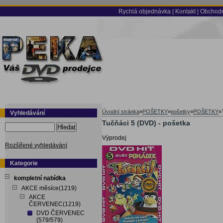
Rychlá objednávka
|
Kontakt
|
Obchodn
Úvodní stránka
»
POŠETKY
»
pošetky
»
POŠETKY
»
Vyhledávání
Tučňáci 5 (DVD) - pošetka
Hledat
Výprodej
Rozšířené vyhledávání
Kategorie
kompletní nabídka
AKCE měsíce(1219)
AKCE
ČERVENEC(1219)
DVD ČERVENEC
(579/579)