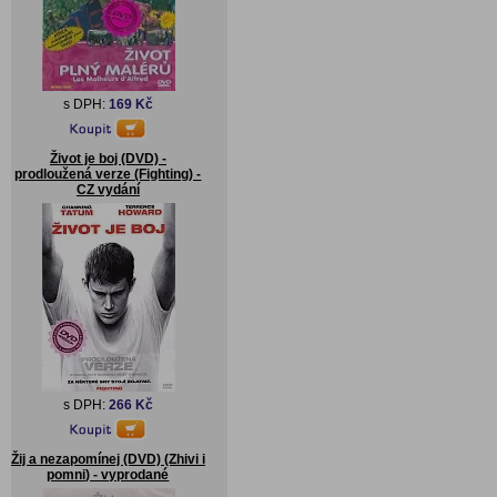
s DPH:
169 Kč
Život je boj (DVD) -
prodloužená verze (Fighting) -
CZ vydání
s DPH:
266 Kč
Žij a nezapomínej (DVD) (Zhivi i
pomni) - vyprodané