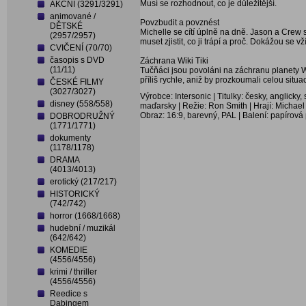
Musí se rozhodnout, co je důležitější.
AKČNÍ (3291/3291)
animované /
Povzbudit a povznést
DĚTSKÉ
Michelle se cítí úplně na dně. Jason a Crew s
(2957/2957)
muset zjistit, co ji trápí a proč. Dokážou se 
CVIČENÍ (70/70)
časopis s DVD
Záchrana Wiki Tiki
(11/11)
Tučňáci jsou povoláni na záchranu planety Wik
příliš rychle, aniž by prozkoumali celou situ
ČESKÉ FILMY
(3027/3027)
Výrobce: Intersonic | Titulky: česky, anglicky
disney (558/558)
maďarsky | Režie: Ron Smith | Hrají: Michael
Obraz: 16:9, barevný, PAL | Balení: papírová
DOBRODRUŽNÝ
(1771/1771)
dokumenty
(1178/1178)
DRAMA
(4013/4013)
erotický (217/217)
HISTORICKÝ
(742/742)
horror (1668/1668)
hudební / muzikál
(642/642)
KOMEDIE
(4556/4556)
krimi / thriller
(4556/4556)
Reedice s
Dabingem