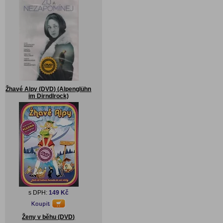
Žhavé Alpy (DVD) (Alpenglühn
im Dirndlrock)
s DPH:
149 Kč
Ženy v běhu (DVD)