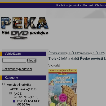
Rychlá objednávka
|
Kontakt
|
Obchodn
Úvodní stránka
»
POŠETKY
»
pošetky
»
POŠETKY
»
Vyhledávání
Trojský kůň a další Řecké pověsti I
Hledat
Výprodej
Rozšířené vyhledávání
Kategorie
kompletní nabídka
AKCE měsíce(1218)
AKCE
ČERVENEC(1218)
DVD ČERVENEC
(579/579)