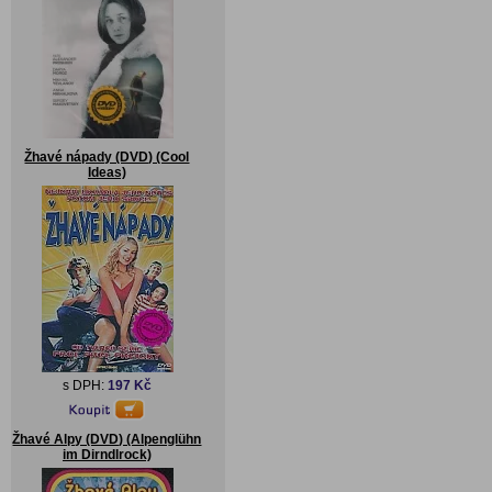
Žhavé nápady (DVD) (Cool
Ideas)
s DPH:
197 Kč
Žhavé Alpy (DVD) (Alpenglühn
im Dirndlrock)