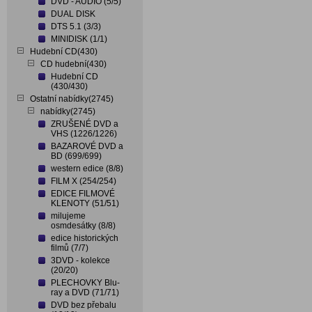
DVD - AUDIO (5/5)
DUAL DISK
DTS 5.1 (3/3)
MINIDISK (1/1)
Hudební CD(430)
CD hudební(430)
Hudební CD
(430/430)
Ostatní nabídky(2745)
nabídky(2745)
ZRUŠENÉ DVD a
VHS (1226/1226)
BAZAROVÉ DVD a
BD (699/699)
western edice (8/8)
FILM X (254/254)
EDICE FILMOVÉ
KLENOTY (51/51)
milujeme
osmdesátky (8/8)
edice historických
filmů (7/7)
3DVD - kolekce
(20/20)
PLECHOVKY Blu-
ray a DVD (71/71)
DVD bez přebalu