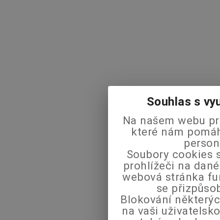
Souhlas s vy
Na našem webu pra
které nám pomáha
person
Soubory cookies s
prohlížeči na dané
webová stránka fu
se přizpůso
Blokování některýc
na vaši uživatels