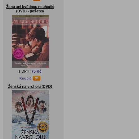
Ženu ani květinou neuhodíš
(DVD) - pošetka
s DPH:
75 Kč
Ženská na vrcholu (DVD)