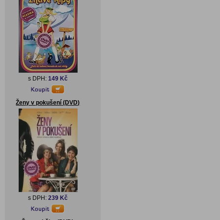
s DPH:
149 Kč
Ženy v pokušení (DVD)
s DPH:
239 Kč