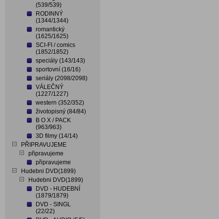
(539/539)
RODINNÝ
(1344/1344)
romantický
(1625/1625)
SCI-FI / comics
(1852/1852)
speciály (143/143)
sportovní (16/16)
seriály (2098/2098)
VÁLEČNÝ
(1227/1227)
western (352/352)
životopisný (84/84)
B O X / PACK
(963/963)
3D filmy (14/14)
PŘIPRAVUJEME
připravujeme
připravujeme
Hudebni DVD(1899)
Hudebni DVD(1899)
DVD - HUDEBNÍ
(1879/1879)
DVD - SINGL
(22/22)