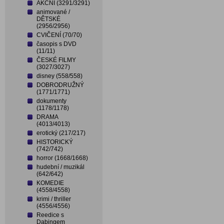
AKČNÍ (3291/3291)
animované /
DĚTSKÉ
(2956/2956)
CVIČENÍ (70/70)
časopis s DVD
(11/11)
ČESKÉ FILMY
(3027/3027)
disney (558/558)
DOBRODRUŽNÝ
(1771/1771)
dokumenty
(1178/1178)
DRAMA
(4013/4013)
erotický (217/217)
HISTORICKÝ
(742/742)
horror (1668/1668)
hudební / muzikál
(642/642)
KOMEDIE
(4558/4558)
krimi / thriller
(4556/4556)
Reedice s
Dabingem