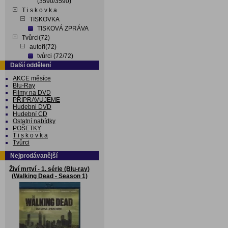
(3590/3590)
T i s k o v k a
TISKOVKA
TISKOVÁ ZPRÁVA
Tvůrci(72)
autoři(72)
tvůrci (72/72)
Další oddělení
AKCE měsíce
Blu-Ray
Filmy na DVD
PŘIPRAVUJEME
Hudebni DVD
Hudební CD
Ostatní nabídky
POŠETKY
T i s k o v k a
Tvůrci
Nejprodávanější
Živí mrtví - 1. série (Blu-ray)
(Walking Dead - Season 1)