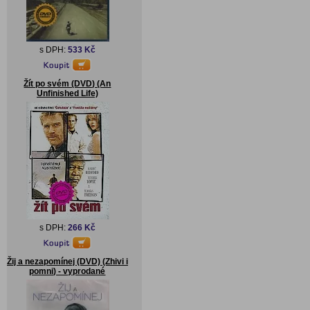
s DPH:
533 Kč
Žít po svém (DVD) (An
Unfinished Life)
s DPH:
266 Kč
Žij a nezapomínej (DVD) (Zhivi i
pomni) - vyprodané