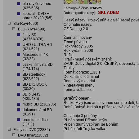
blu-ray červenec
(635/635)
Katalogové číslo:
0345PS
SKLADEM
Doba expedice (dny):
speciál - DVD +
obraz 20x20 (5/5)
Český název: Trojský kůň a další Řecké pově
Blu-Ray(4690)
Originalní název:
CZ Dabing 2.0
BLU-RAY(4690)
filmy BD
Žánr: animovaný
(4376/4376)
Země původu:
UHD / ULTRA HD
Rok výroby: 2005
(621/621)
Rok vydání: 2008
Mastered in 4K
Režie:
(32/32)
Hrají - mluví v českém znění:
ZVUK Dolby Digital 2.0: ČESKÝ, slovenský, 
české filmy na BD
Titulky: -
(174/174)
Formát obrazu: 1,33.1
BD steelbook
Délka filmu: 66 minut
(622/622)
Bonusový materiál:
BD DIGIBOOK
- interaktivní menu
(30/30)
- přímá volba scén
3D blu-ray
Stručný obsah:
(435/435)
Řecké Mýty jsou animovanou sérí pro děti, 
music BD (236/236)
Bohů, Bohyň, hrdinů a příšer ze světově zn
dokumentární BD
(91/91)
Obsahuje 3 příběhy:
premium edice
Příběh první Přírodní mýty
(11/11)
Příběh druhý Vzpírání se Bohům
Příběh třetí Trojská válka
Filmy na DVD(22832)
DVD filmy(22832)