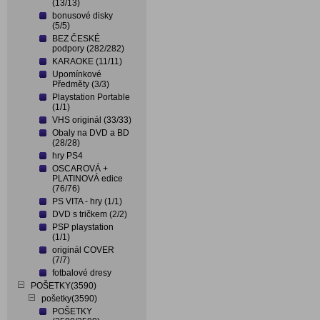
(13/13)
bonusové disky
(5/5)
BEZ ČESKÉ
podpory (282/282)
KARAOKE (11/11)
Upomínkové
Předměty (3/3)
Playstation Portable
(1/1)
VHS originál (33/33)
Obaly na DVD a BD
(28/28)
hry PS4
OSCAROVÁ +
PLATINOVÁ edice
(76/76)
PS VITA - hry (1/1)
DVD s tričkem (2/2)
PSP playstation
(1/1)
originál COVER
(7/7)
fotbalové dresy
POŠETKY(3590)
pošetky(3590)
POŠETKY