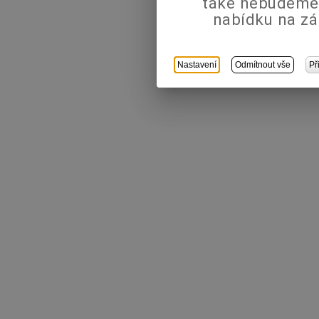
také nebudeme
nabídku na zá
Nastavení
Odmítnout vše
Př