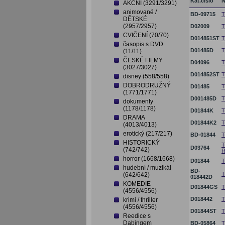
Kat.číslo
N
AKČNÍ (3291/3291)
animované /
BD-09715
T
DĚTSKÉ
(2957/2957)
D02009
T
CVIČENÍ (70/70)
D014851ST
T
časopis s DVD
D01485D
T
(11/11)
ČESKÉ FILMY
D04096
T
(3027/3027)
D014852ST
T
disney (558/558)
DOBRODRUŽNÝ
D01485
T
(1771/1771)
D001485D
T
dokumenty
(1178/1178)
D01844K
T
DRAMA
D01844K2
T
(4013/4013)
erotický (217/217)
BD-01844
T
HISTORICKÝ
T
D03764
(742/742)
R
horror (1668/1668)
D01844
T
hudební / muzikál
BD-
T
(642/642)
018442D
KOMEDIE
D01844GS
T
(4556/4556)
D018442
T
krimi / thriller
(4556/4556)
D01844ST
T
Reedice s
Dabingem
BD-05864
T