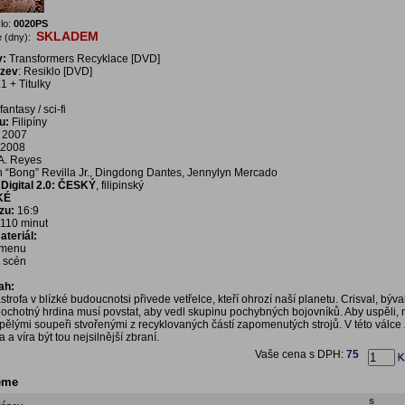
lo:
0020PS
SKLADEM
 (dny):
v:
Transformers Recyklace [DVD]
ázev
: Resiklo [DVD]
1 + Titulky
fantasy / sci-fi
u:
Filipíny
2007
2008
A. Reyes
“Bong” Revilla Jr., Dingdong Dantes, Jennylyn Mercado
Digital 2.0: ČESKÝ
, filipinský
KÉ
zu:
16:9
110 minut
teriál:
í menu
a scén
ah:
strofa v blízké budoucnotsi přivede vetřelce, kteří ohrozí naší planetu. Crisval, býva
eochotný hrdina musí povstat, aby vedl skupinu pochybných bojovníků. Aby uspěli, 
pělými soupeři stvořenými z recyklovaných částí zapomenutých strojů. V této válce z
a a víra být tou nejsilnější zbraní.
Vaše cena s DPH:
75
eme
s