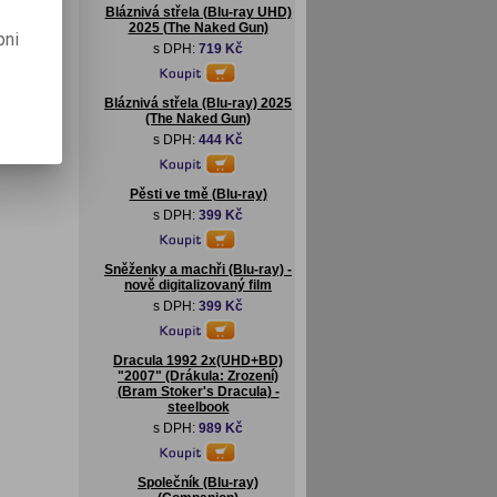
Bláznivá střela (Blu-ray UHD)
2025 (The Naked Gun)
pni
s DPH:
719 Kč
Bláznivá střela (Blu-ray) 2025
(The Naked Gun)
s DPH:
444 Kč
Pěsti ve tmě (Blu-ray)
s DPH:
399 Kč
Sněženky a machři (Blu-ray) -
nově digitalizovaný film
s DPH:
399 Kč
Dracula 1992 2x(UHD+BD)
"2007" (Drákula: Zrození)
(Bram Stoker's Dracula) -
steelbook
s DPH:
989 Kč
Společník (Blu-ray)