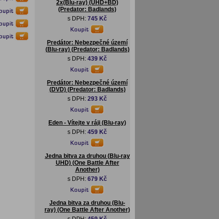
2x(Blu-ray) (UHD+BD)
(Predator: Badlands)
s DPH:
745 Kč
Predátor: Nebezpečné území
(Blu-ray) (Predator: Badlands)
s DPH:
439 Kč
Predátor: Nebezpečné území
(DVD) (Predator: Badlands)
s DPH:
293 Kč
Eden - Vítejte v ráji (Blu-ray)
s DPH:
459 Kč
Jedna bitva za druhou (Blu-ray
UHD) (One Battle After
Another)
s DPH:
679 Kč
Jedna bitva za druhou (Blu-
ray) (One Battle After Another)