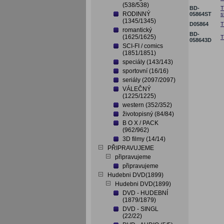
(538/538)
BD-
T
RODINNÝ
05864ST
s
(1345/1345)
D05864
T
romantický
BD-
(1625/1625)
T
058643D
SCI-FI / comics
(1851/1851)
speciály (143/143)
sportovní (16/16)
seriály (2097/2097)
VÁLEČNÝ
(1225/1225)
western (352/352)
životopisný (84/84)
B O X / PACK
(962/962)
3D filmy (14/14)
PŘIPRAVUJEME
připravujeme
připravujeme
Hudebni DVD(1899)
Hudebni DVD(1899)
DVD - HUDEBNÍ
(1879/1879)
DVD - SINGL
(22/22)