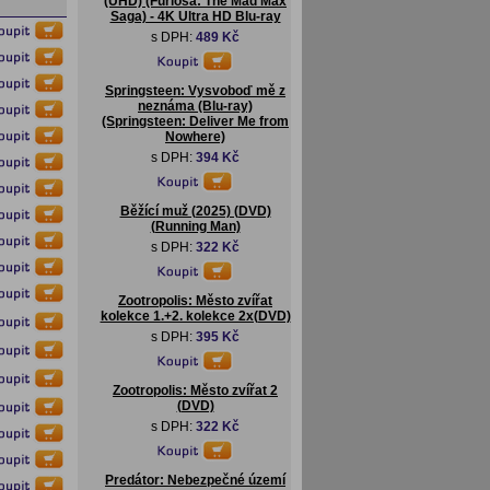
(UHD) (Furiosa: The Mad Max
Saga) - 4K Ultra HD Blu-ray
s DPH:
489 Kč
Springsteen: Vysvoboď mě z
neznáma (Blu-ray)
(Springsteen: Deliver Me from
Nowhere)
s DPH:
394 Kč
Běžící muž (2025) (DVD)
(Running Man)
s DPH:
322 Kč
Zootropolis: Město zvířat
kolekce 1.+2. kolekce 2x(DVD)
s DPH:
395 Kč
Zootropolis: Město zvířat 2
(DVD)
s DPH:
322 Kč
Predátor: Nebezpečné území