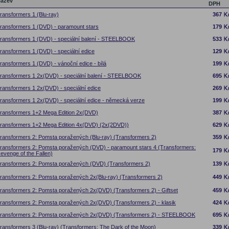
ázev
DPH
ransformers 1 (Blu-ray)
367
ransformers 1 (DVD) - paramount stars
179
ransformers 1 (DVD) - speciální balení - STEELBOOK
533
ransformers 1 (DVD) - speciální edice
129
ransformers 1 (DVD) - vánoční edice - bílá
199
ransformers 1 2x(DVD) - speciální balení - STEELBOOK
695
ransformers 1 2x(DVD) - speciální edice
269
ransformers 1 2x(DVD) - speciální edice - německá verze
199
ransformers 1+2 Mega Edition 2x(DVD)
387
ransformers 1+2 Mega Edition 4x(DVD) (2x(2DVD))
629
ransformers 2: Pomsta poražených (Blu-ray) (Transformers 2)
359
ransformers 2: Pomsta poražených (DVD) - paramount stars 4 (Transformers:
179
evenge of the Fallen)
ransformers 2: Pomsta poražených (DVD) (Transformers 2)
139
ransformers 2: Pomsta poražených 2x(Blu-ray) (Transformers 2)
449
ransformers 2: Pomsta poražených 2x(DVD) (Transformers 2) - Giftset
459
ransformers 2: Pomsta poražených 2x(DVD) (Transformers 2) - klasik
424
ransformers 2: Pomsta poražených 2x(DVD) (Transformers 2) - STEELBOOK
695
ransformers 3 (Blu-ray) (Transformers: The Dark of the Moon)
339