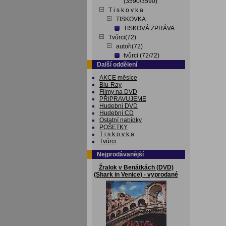
(3590/3590)
T i s k o v k a
TISKOVKA
TISKOVÁ ZPRÁVA
Tvůrci(72)
autoři(72)
tvůrci (72/72)
Další oddělení
AKCE měsíce
Blu-Ray
Filmy na DVD
PŘIPRAVUJEME
Hudebni DVD
Hudební CD
Ostatní nabídky
POŠETKY
T i s k o v k a
Tvůrci
Nejprodávanější
Žralok v Benátkách (DVD)
(Shark in Venice) - vyprodané