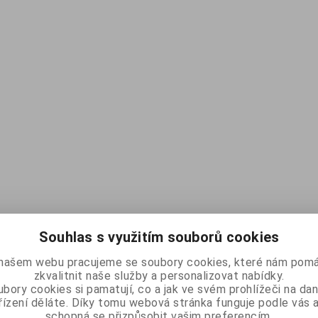
Souhlas s využitím souborů cookies
našem webu pracujeme se soubory cookies, které nám pomá
zkvalitnit naše služby a personalizovat nabídky.
bory cookies si pamatují, co a jak ve svém prohlížeči na d
řízení děláte. Díky tomu webová stránka funguje podle vás a
schopná se přizpůsobit vašim preferencím.