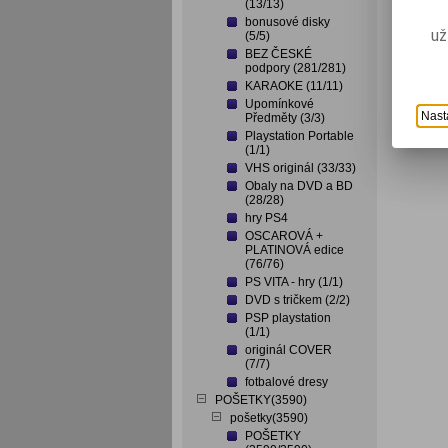
(13/13)
bonusové disky
už
(5/5)
BEZ ČESKÉ
podpory (281/281)
KARAOKE (11/11)
Upomínkové
Nast
Předměty (3/3)
Playstation Portable
(1/1)
VHS originál (33/33)
Obaly na DVD a BD
(28/28)
hry PS4
OSCAROVÁ +
PLATINOVÁ edice
(76/76)
PS VITA - hry (1/1)
DVD s tričkem (2/2)
PSP playstation
(1/1)
originál COVER
(7/7)
fotbalové dresy
POŠETKY(3590)
pošetky(3590)
POŠETKY