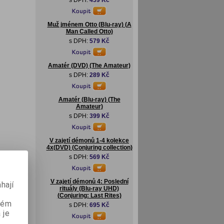
s DPH:
459 Kč
Muž jménem Otto (Blu-ray) (A
Man Called Otto)
s DPH:
579 Kč
Amatér (DVD) (The Amateur)
s DPH:
289 Kč
Amatér (Blu-ray) (The
Amateur)
s DPH:
399 Kč
V zajetí démonů 1-4 kolekce
4x(DVD) (Conjuring collection)
s DPH:
569 Kč
V zajetí démonů 4: Poslední
hají
rituály (Blu-ray UHD)
(Conjuring: Last Rites)
aném
s DPH:
695 Kč
 je