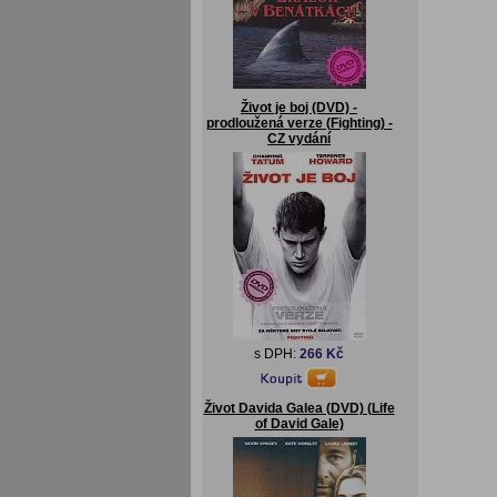
Život je boj (DVD) -
prodloužená verze (Fighting) -
CZ vydání
s DPH:
266 Kč
Život Davida Galea (DVD) (Life
of David Gale)