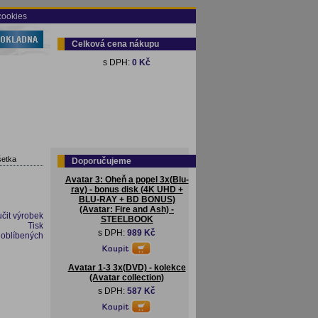
cookies
Celková cena nákupu
s DPH:
0 Kč
šetka
Doporučujeme
Avatar 3: Oheň a popel 3x(Blu-
ray) - bonus disk (4K UHD +
BLU-RAY + BD BONUS)
(Avatar: Fire and Ash) -
čit výrobek
STEELBOOK
Tisk
s DPH:
989 Kč
 oblíbených
Avatar 1-3 3x(DVD) - kolekce
(Avatar collection)
s DPH:
587 Kč