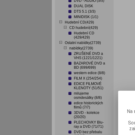
DVD - AUDIO (5/5)
DUAL DISK
DTS 5.1 (3/3)
MINIDISK (1/1)
Hudební CD(429)
CD hudební(429)
Hudební CD
(429/429)
Ostatní nabídky(2739)
nabídky(2739)
ZRUŠENÉ DVD a
VHS (1221/1221)
BAZAROVÉ DVD a
BD (699/699)
western edice (8/8)
FILM X (254/254)
EDICE FILMOVÉ
KLENOTY (51/51)
milujeme
osmdesátky (8/8)
edice historických
filmů (7/7)
Na 
3DVD - kolekce
(20/20)
Sou
PLECHOVKY Blu-
ray a DVD (71/71)
za
DVD bez přebalu