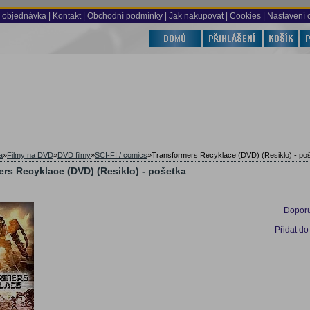
 objednávka
|
Kontakt
|
Obchodní podmínky
|
Jak nakupovat
| Cookies
| Nastavení 
a
»
Filmy na DVD
»
DVD filmy
»
SCI-FI / comics
»
Transformers Recyklace (DVD) (Resiklo) - po
rs Recyklace (DVD) (Resiklo) - pošetka
Doporu
Přidat do