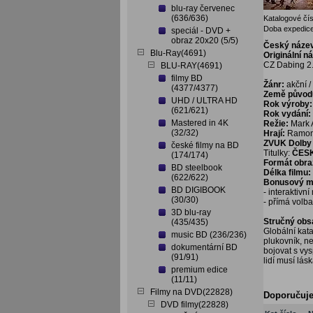
blu-ray červenec
(636/636)
Katalogové čís
Doba expedice
speciál - DVD +
obraz 20x20 (5/5)
Český náze
Blu-Ray(4691)
Originální n
CZ Dabing 2.
BLU-RAY(4691)
filmy BD
Žánr:
akční / 
(4377/4377)
Země původ
UHD / ULTRA HD
Rok výroby:
(621/621)
Rok vydání:
Mastered in 4K
Režie:
Mark 
(32/32)
Hrají:
Ramon 
ZVUK Dolby 
české filmy na BD
Titulky:
ČES
(174/174)
Formát obra
BD steelbook
Délka filmu:
(622/622)
Bonusový ma
BD DIGIBOOK
- interaktivn
(30/30)
- přímá volb
3D blu-ray
Stručný obs
(435/435)
Globální kata
music BD (236/236)
plukovník, n
dokumentární BD
bojovat s vys
(91/91)
lidí musí lásk
premium edice
(11/11)
Filmy na DVD(22828)
Doporučuj
DVD filmy(22828)