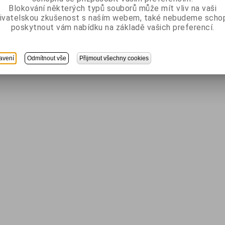
Blokování některých typů souborů může mít vliv na vaši
ivatelskou zkušenost s naším webem, také nebudeme scho
poskytnout vám nabídku na základě vašich preferencí.
avení
Odmítnout vše
Přijmout všechny cookies