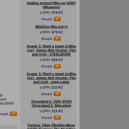
Hodina zmizení (Blu-ray UHD)
(Weapons)
s DPH:
479 Kč
Mlátička (Blu-ray) ()
s DPH:
479 Kč
Avatar 3: Oheň a popel 2x(Blu-
ray) - bonus disk (Avatar: Fire
and Ash) - STEELBOOK
s DPH:
629 Kč
Avatar 3: Oheň a popel 2x(Blu-
ray) - bonus disk (Avatar: Fire
and Ash) - oring rukáv
s DPH:
533 Kč
lý
musí
Greenland 2: Útěk (DVD)
a přežití
(Greenland 2: Migration)
s DPH:
315 Kč
Furiosa: Sága Šíleného Maxe