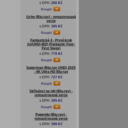
s DPH:
266 Kč
Ucho (Blu-ray) - remastrovaná
verze
s DPH:
395 Kč
Fantastická 4 - První krok
2x(UHD+BD) (Fantastic Four:
First Steps)
s DPH:
779 Kč
Superman (Blu-ray UHD) 2025
- 4K Ultra HD Blu-ray
s DPH:
727 Kč
Skřivánci na niti (Blu-ray) -
remastrovaná verze
s DPH:
395 Kč
Pupendo (Blu-ray) -
remastrovaná verze
s DPH:
399 Kč