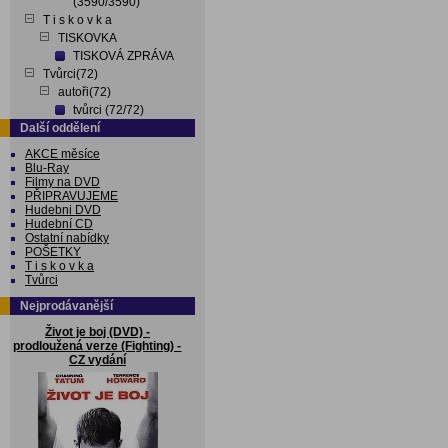
(3590/3590)
T i s k o v k a
TISKOVKA
TISKOVÁ ZPRÁVA
Tvůrci(72)
autoři(72)
tvůrci (72/72)
Další oddělení
AKCE měsíce
Blu-Ray
Filmy na DVD
PŘIPRAVUJEME
Hudebni DVD
Hudební CD
Ostatní nabídky
POŠETKY
T i s k o v k a
Tvůrci
Nejprodávanější
Život je boj (DVD) -
prodloužená verze (Fighting) -
CZ vydání