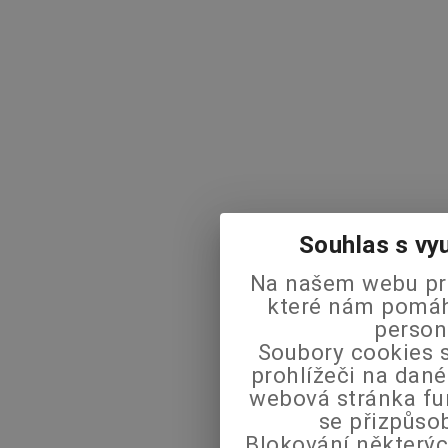
Souhlas s vy
Na našem webu pra
které nám pomáha
person
Soubory cookies s
prohlížeči na dané
webová stránka fu
se přizpůso
Blokování některýc