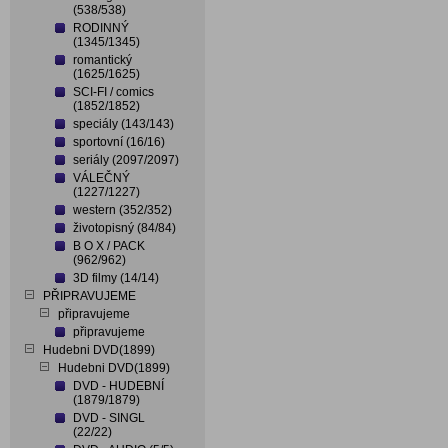
(538/538)
RODINNÝ
(1345/1345)
romantický
(1625/1625)
SCI-FI / comics
(1852/1852)
speciály (143/143)
sportovní (16/16)
seriály (2097/2097)
VÁLEČNÝ
(1227/1227)
western (352/352)
životopisný (84/84)
B O X / PACK
(962/962)
3D filmy (14/14)
PŘIPRAVUJEME
připravujeme
připravujeme
Hudebni DVD(1899)
Hudebni DVD(1899)
DVD - HUDEBNÍ
(1879/1879)
DVD - SINGL
(22/22)