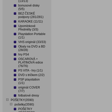
(13/13)
bonusové disky
(5/5)
BEZ ČESKÉ
podpory (281/281)
KARAOKE (11/11)
Upomínkové
Předměty (3/3)
Playstation Portable
(1/1)
VHS originál (33/33)
Obaly na DVD a BD
(28/28)
hry PS4
OSCAROVÁ +
PLATINOVÁ edice
(76/76)
PS VITA - hry (1/1)
DVD s tričkem (2/2)
PSP playstation
(1/1)
originál COVER
(7/7)
fotbalové dresy
POŠETKY(3590)
pošetky(3590)
POŠETKY