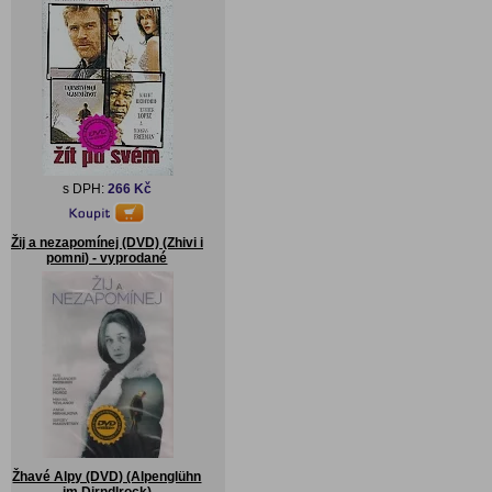
s DPH:
266 Kč
Žij a nezapomínej (DVD) (Zhivi i
pomni) - vyprodané
Žhavé Alpy (DVD) (Alpenglühn