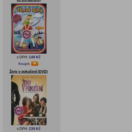
im Dirndlrock)
s DPH:
149 Kč
Ženy v pokušení (DVD)
s DPH:
239 Kč