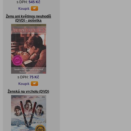
s DPH:
545 Kč
Ženu ani květinou neuhodíš
(DVD) - pošetka
s DPH:
75 Kč
Ženská na vrcholu (DVD)