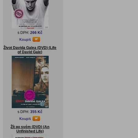
s DPH:
266 Kč
Život Davida Galea (DVD) (Life
of David Gale)
s DPH:
355 Kč
Žít po svém (DVD) (An
Unfinished Life)