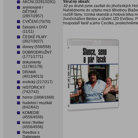
Stručný obsah:
AKČNÍ (3291/3291)
Již po druhé jsme zavítali do jihočeských H
animované /
Nahlédneme do vztahu mezi těhotnou Blažen
DĚTSKÉ
rozšíří fámy. Vzniká skandál a hotová bitva 
(2957/2957)
živočichářem Bédou a účetní JZD Evičkou. Př
CVIČENÍ (70/70)
hospodaří farář a jeho Cecilka, poslechněme
časopis s DVD
(11/11)
ČESKÉ FILMY
(3027/3027)
disney (558/558)
DOBRODRUŽNÝ
(1771/1771)
dokumenty
(1178/1178)
DRAMA
(4013/4013)
erotický (217/217)
HISTORICKÝ
(742/742)
horror (1668/1668)
hudební / muzikál
(642/642)
KOMEDIE
(4556/4556)
krimi / thriller
(4556/4556)
Reedice s
Dabingem