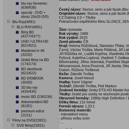
blu-ray červenec
(636/636)
Český název:
Slunce, seno a pár facek (Blu
speciál - DVD +
Originální název:
Slunce, seno a pár facek (
obraz 20x20 (5/5)
CZ Dabing 2.0 + Titulky
Pokračování úspěšného filmu SLUNCE, SENO
Blu-Ray(4691)
BLU-RAY(4691)
Žánr:
komedie
filmy BD
Rok výroby:
1989
(4377/4377)
Rok vydání:
2025
UHD / ULTRA HD
Země původu:
ČR
(621/621)
Hrají:
Helena Růžičková, Stanislav Tříska, V
Černý, Václav Troška, Marie Pilátová, Jiří Lá
Mastered in 4K
Jiří Růžička ml., Luděk Kopřiva, Vlastimila 
(32/32)
Pyšová, Kateřina Lojdová, Vladimír T. Gottw
české filmy na BD
Bělohradský, Jiřina Jelenská, František Stu
(174/174)
Mészarosová, Anna Pourová, Jiří Janda, Oleg 
BD steelbook
Duben, Růžena Trošková
(622/622)
Režie:
Zdeněk Troška
Kamera:
Josef Hanuš
BD DIGIBOOK
Hudba:
Karel Vágner
(30/30)
Scénář:
Zdeněk Troška, Petr Markov
3D blu-ray
Zvukové formáty:
česky DTS-HD Master Aud
(435/435)
Titulky:
české pro osoby se sluchovým post
music BD (236/236)
Obrazové formáty:
1080p High Definition / 1
dokumentární BD
Délka filmu:
132 minut
(91/91)
Formát obrazu:
1,33:1
Bonusový materiál:
premium edice
- interaktivní menu
(11/11)
- přímou volbu scén
Filmy na DVD(22831)
- ...
DVD filmy(22831)