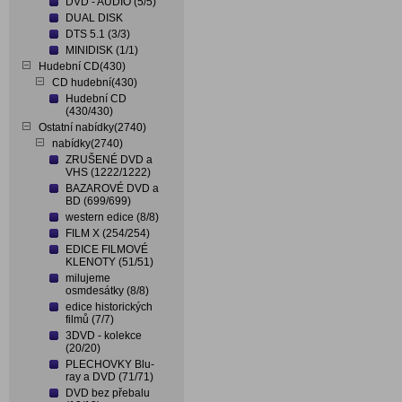
DVD - AUDIO (5/5)
DUAL DISK
DTS 5.1 (3/3)
MINIDISK (1/1)
Hudební CD(430)
CD hudební(430)
Hudební CD
(430/430)
Ostatní nabídky(2740)
nabídky(2740)
ZRUŠENÉ DVD a
VHS (1222/1222)
BAZAROVÉ DVD a
BD (699/699)
western edice (8/8)
FILM X (254/254)
EDICE FILMOVÉ
KLENOTY (51/51)
milujeme
osmdesátky (8/8)
edice historických
filmů (7/7)
3DVD - kolekce
(20/20)
PLECHOVKY Blu-
ray a DVD (71/71)
DVD bez přebalu