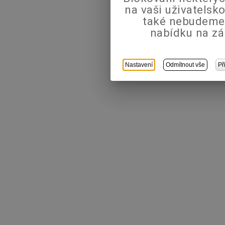
na vaši uživatels
také nebudeme
nabídku na zá
Nastavení
Odmítnout vše
Př