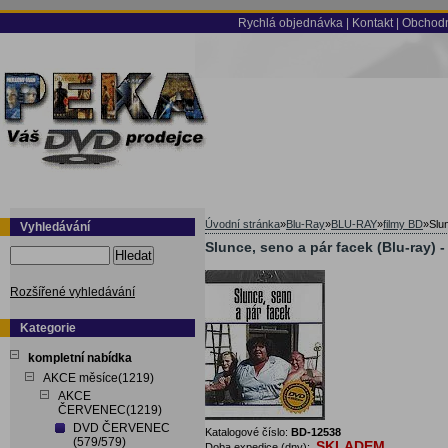
Rychlá objednávka
|
Kontakt
|
Obchodn
Úvodní stránka
»
Blu-Ray
»
BLU-RAY
»
filmy BD
»
Slu
Vyhledávání
Slunce, seno a pár facek (Blu-ray) 
Hledat
Rozšířené vyhledávání
Kategorie
kompletní nabídka
AKCE měsíce(1219)
AKCE
ČERVENEC(1219)
DVD ČERVENEC
Katalogové číslo:
BD-12538
(579/579)
SKLADEM
Doba expedice (dny):