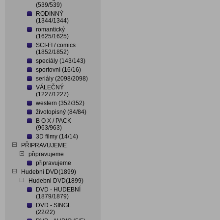
(539/539)
RODINNÝ
(1344/1344)
romantický
(1625/1625)
SCI-FI / comics
(1852/1852)
speciály (143/143)
sportovní (16/16)
seriály (2098/2098)
VÁLEČNÝ
(1227/1227)
western (352/352)
životopisný (84/84)
B O X / PACK
(963/963)
3D filmy (14/14)
PŘIPRAVUJEME
připravujeme
připravujeme
Hudebni DVD(1899)
Hudebni DVD(1899)
DVD - HUDEBNÍ
(1879/1879)
DVD - SINGL
(22/22)