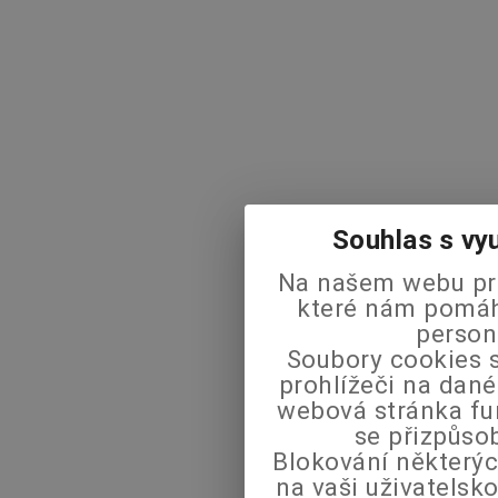
Souhlas s vy
Na našem webu pra
které nám pomáha
person
Soubory cookies s
prohlížeči na dané
webová stránka fu
se přizpůso
Blokování některýc
na vaši uživatels