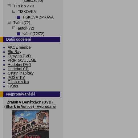
(3590/3590)
T i s k o v k a
TISKOVKA
TISKOVÁ ZPRÁVA
Tvůrci(72)
autoři(72)
tvůrci (72/72)
Další oddělení
AKCE měsíce
Blu-Ray
Filmy na DVD
PŘIPRAVUJEME
Hudebni DVD
Hudební CD
Ostatní nabídky
POŠETKY
T i s k o v k a
Tvůrci
Nejprodávanější
Žralok v Benátkách (DVD)
(Shark in Venice) - vyprodané