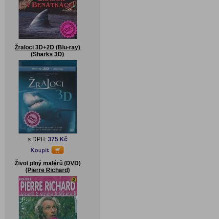
Žraloci 3D+2D (Blu-ray)
(Sharks 3D)
s DPH:
375 Kč
Život plný malérů (DVD)
(Pierre Richard)