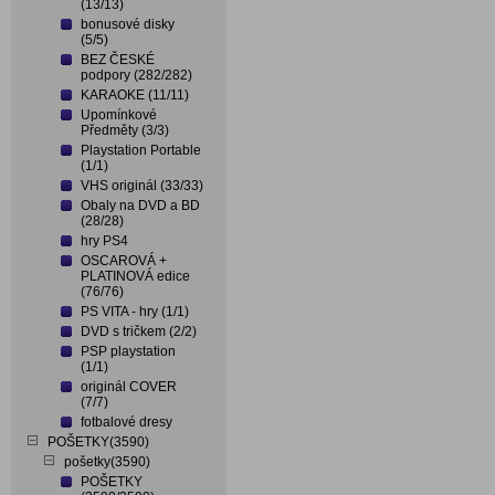
(13/13)
bonusové disky
(5/5)
BEZ ČESKÉ
podpory (282/282)
KARAOKE (11/11)
Upomínkové
Předměty (3/3)
Playstation Portable
(1/1)
VHS originál (33/33)
Obaly na DVD a BD
(28/28)
hry PS4
OSCAROVÁ +
PLATINOVÁ edice
(76/76)
PS VITA - hry (1/1)
DVD s tričkem (2/2)
PSP playstation
(1/1)
originál COVER
(7/7)
fotbalové dresy
POŠETKY(3590)
pošetky(3590)
POŠETKY