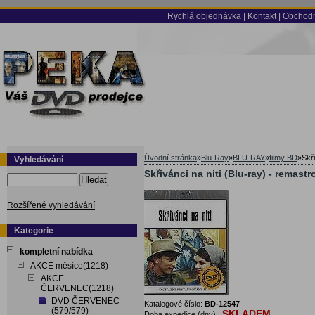
Rychlá objednávka
|
Kontakt
|
Obchodn
Úvodní stránka
»
Blu-Ray
»
BLU-RAY
»
filmy BD
»
Skř
Vyhledávání
Skřivánci na niti (Blu-ray) - remast
Hledat
Rozšířené vyhledávání
Kategorie
kompletní nabídka
AKCE měsíce(1218)
AKCE
ČERVENEC(1218)
DVD ČERVENEC
Katalogové číslo:
BD-12547
(579/579)
SKLADEM
Doba expedice (dny):