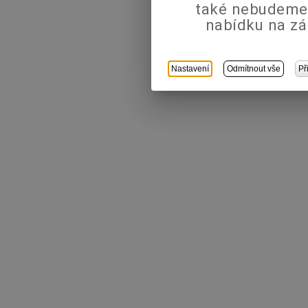
také nebudeme
nabídku na zá
Nastavení
Odmítnout vše
Př