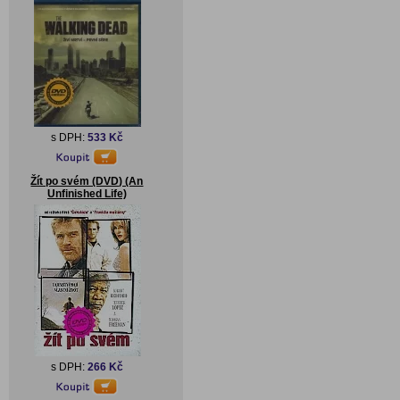
s DPH:
533 Kč
Žít po svém (DVD) (An
Unfinished Life)
s DPH:
266 Kč