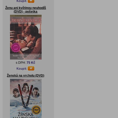
Ženu ani květinou neuhodíš
(DVD) - pošetka
s DPH:
75 Kč
Ženská na vrcholu (DVD)