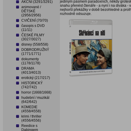
jediným pásmem paradoxních, někdy groteskní
AKČNÍ (3291/3291)
snahu přenést čtenáře - a nyní i na diváka - v
animované /
nejhorší překážky v době bezohledné a prolh
DĚTSKÉ
rozhodně odsuzuje.
(2956/2956)
CVIČENÍ (70/70)
časopis s DVD
(11/11)
ČESKÉ FILMY
(3027/3027)
disney (558/558)
DOBRODRUŽNÝ
(1771/1771)
dokumenty
(1178/1178)
DRAMA
(4013/4013)
erotický (217/217)
HISTORICKÝ
(742/742)
horror (1668/1668)
hudební / muzikál
(642/642)
KOMEDIE
(4558/4558)
krimi / thriller
(4556/4556)
Reedice s
Dabingem