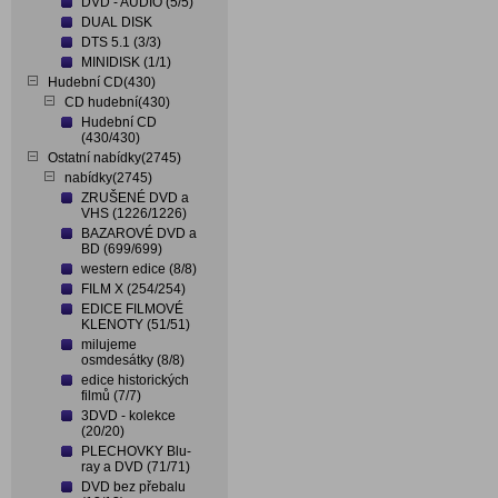
DVD - AUDIO (5/5)
DUAL DISK
DTS 5.1 (3/3)
MINIDISK (1/1)
Hudební CD(430)
CD hudební(430)
Hudební CD
(430/430)
Ostatní nabídky(2745)
nabídky(2745)
ZRUŠENÉ DVD a
VHS (1226/1226)
BAZAROVÉ DVD a
BD (699/699)
western edice (8/8)
FILM X (254/254)
EDICE FILMOVÉ
KLENOTY (51/51)
milujeme
osmdesátky (8/8)
edice historických
filmů (7/7)
3DVD - kolekce
(20/20)
PLECHOVKY Blu-
ray a DVD (71/71)
DVD bez přebalu