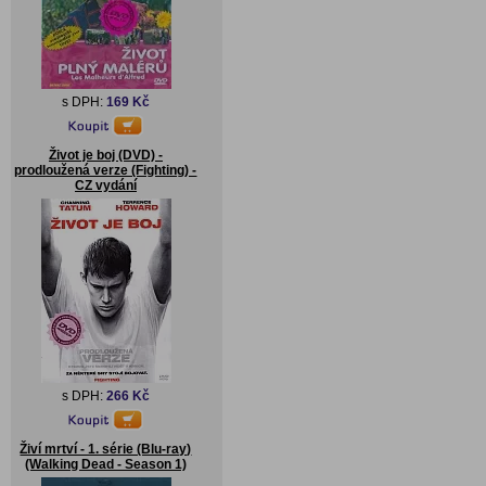
s DPH:
169 Kč
Život je boj (DVD) -
prodloužená verze (Fighting) -
CZ vydání
s DPH:
266 Kč
Živí mrtví - 1. série (Blu-ray)
(Walking Dead - Season 1)