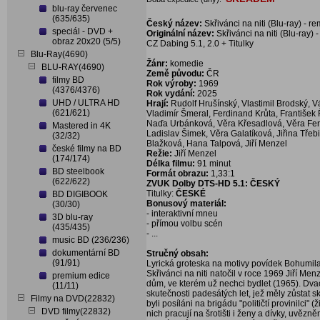
blu-ray červenec
(635/635)
Český název:
Skřivánci na niti (Blu-ray) - 
speciál - DVD +
Originální název:
Skřivánci na niti (Blu-ray)
obraz 20x20 (5/5)
CZ Dabing 5.1, 2.0 + Titulky
Blu-Ray(4690)
Žánr:
komedie
BLU-RAY(4690)
Země původu:
ČR
filmy BD
Rok výroby:
1969
(4376/4376)
Rok vydání:
2025
UHD / ULTRA HD
Hrají:
Rudolf Hrušínský, Vlastimil Brodský, V
(621/621)
Vladimír Šmeral, Ferdinand Krůta, František
Naďa Urbánková, Věra Křesadlová, Věra Ferb
Mastered in 4K
Ladislav Šimek, Věra Galatíková, Jiřina Třebi
(32/32)
Blažková, Hana Talpová, Jiří Menzel
české filmy na BD
Režie:
Jiří Menzel
(174/174)
Délka filmu:
91 minut
BD steelbook
Formát obrazu:
1,33:1
(622/622)
ZVUK Dolby DTS-HD 5.1: ČESKÝ
Titulky:
ČESKÉ
BD DIGIBOOK
Bonusový materiál:
(30/30)
- interaktivní mneu
3D blu-ray
- přímou volbu scén
(435/435)
- ...
music BD (236/236)
dokumentární BD
Stručný obsah:
(91/91)
Lyrická groteska na motivy povídek Bohumila 
Skřivánci na niti natočil v roce 1969 Jiří Me
premium edice
dům, ve kterém už nechci bydlet (1965). Dvace
(11/11)
skutečnosti padesátých let, jež měly zůstat 
Filmy na DVD(22832)
byli posíláni na brigádu "političtí provinilci" 
DVD filmy(22832)
nich pracují na šrotišti i ženy a dívky, uvězně