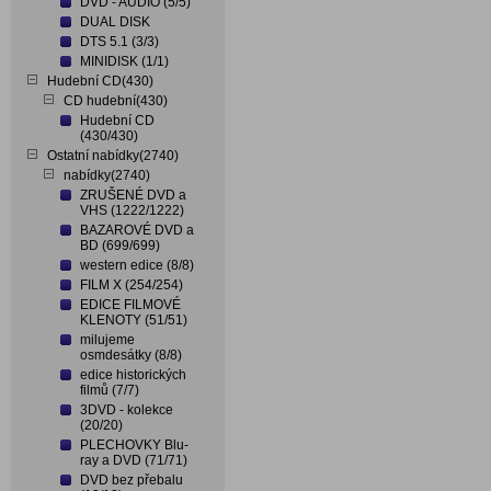
DVD - AUDIO (5/5)
DUAL DISK
DTS 5.1 (3/3)
MINIDISK (1/1)
Hudební CD(430)
CD hudební(430)
Hudební CD
(430/430)
Ostatní nabídky(2740)
nabídky(2740)
ZRUŠENÉ DVD a
VHS (1222/1222)
BAZAROVÉ DVD a
BD (699/699)
western edice (8/8)
FILM X (254/254)
EDICE FILMOVÉ
KLENOTY (51/51)
milujeme
osmdesátky (8/8)
edice historických
filmů (7/7)
3DVD - kolekce
(20/20)
PLECHOVKY Blu-
ray a DVD (71/71)
DVD bez přebalu