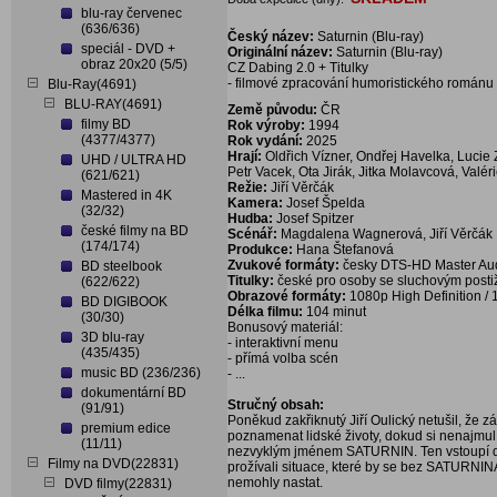
blu-ray červenec
(636/636)
Český název:
Saturnin (Blu-ray)
speciál - DVD +
Originální název:
Saturnin (Blu-ray)
obraz 20x20 (5/5)
CZ Dabing 2.0 + Titulky
- filmové zpracování humoristického románu 
Blu-Ray(4691)
BLU-RAY(4691)
Země původu:
ČR
filmy BD
Rok výroby:
1994
(4377/4377)
Rok vydání:
2025
Hrají:
Oldřich Vízner, Ondřej Havelka, Lucie 
UHD / ULTRA HD
Petr Vacek, Ota Jirák, Jitka Molavcová, Valé
(621/621)
Režie:
Jiří Věrčák
Mastered in 4K
Kamera:
Josef Špelda
(32/32)
Hudba:
Josef Spitzer
české filmy na BD
Scénář:
Magdalena Wagnerová, Jiří Věrčák
(174/174)
Produkce:
Hana Štefanová
Zvukové formáty:
česky DTS-HD Master Aud
BD steelbook
Titulky:
české pro osoby se sluchovým post
(622/622)
Obrazové formáty:
1080p High Definition / 1
BD DIGIBOOK
Délka filmu:
104 minut
(30/30)
Bonusový materiál:
3D blu-ray
- interaktivní menu
(435/435)
- přímá volba scén
music BD (236/236)
- ...
dokumentární BD
Stručný obsah:
(91/91)
Poněkud zakřiknutý Jiří Oulický netušil, že
premium edice
poznamenat lidské životy, dokud si nenajmu
(11/11)
nezvyklým jménem SATURNIN. Ten vstoupí do ž
Filmy na DVD(22831)
prožívali situace, které by se bez SATURNIN
nemohly nastat.
DVD filmy(22831)