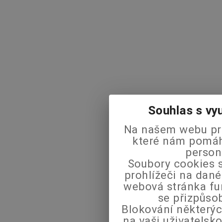
Souhlas s vy
Na našem webu pra
které nám pomáha
person
Soubory cookies s
prohlížeči na dané
webová stránka fu
se přizpůso
Blokování některýc
na vaši uživatels