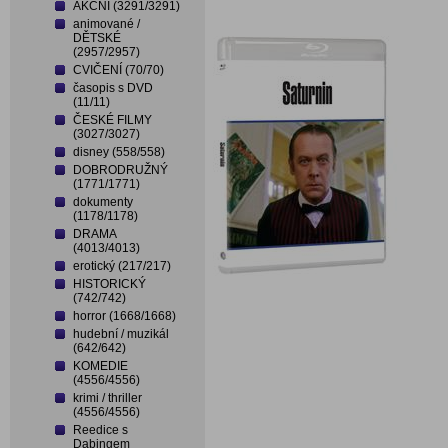
AKČNÍ (3291/3291)
animované /
DĚTSKÉ
(2957/2957)
CVIČENÍ (70/70)
časopis s DVD
(11/11)
ČESKÉ FILMY
(3027/3027)
disney (558/558)
DOBRODRUŽNÝ
(1771/1771)
dokumenty
(1178/1178)
DRAMA
(4013/4013)
erotický (217/217)
HISTORICKÝ
(742/742)
horror (1668/1668)
hudební / muzikál
(642/642)
KOMEDIE
(4556/4556)
krimi / thriller
(4556/4556)
Reedice s
Dabingem