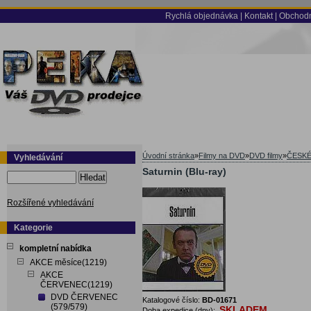
Rychlá objednávka
|
Kontakt
|
Obchodn
Úvodní stránka
»
Filmy na DVD
»
DVD filmy
»
ČESKÉ
Vyhledávání
Saturnin (Blu-ray)
Hledat
Rozšířené vyhledávání
Kategorie
kompletní nabídka
AKCE měsíce(1219)
AKCE
ČERVENEC(1219)
DVD ČERVENEC
Katalogové číslo:
BD-01671
(579/579)
SKLADEM
Doba expedice (dny):