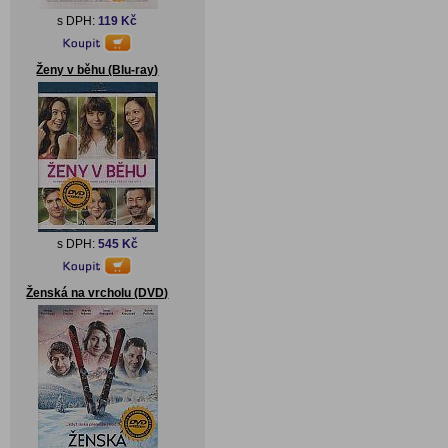
s DPH:
119 Kč
Ženy v běhu (Blu-ray)
s DPH:
545 Kč
Ženská na vrcholu (DVD)