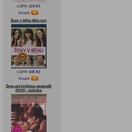
s DPH:
119 Kč
Ženy v běhu (Blu-ray)
s DPH:
545 Kč
Ženu ani květinou neuhodíš
(DVD) - pošetka