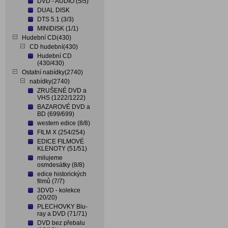
DVD - AUDIO (5/5)
DUAL DISK
DTS 5.1 (3/3)
MINIDISK (1/1)
Hudební CD(430)
CD hudební(430)
Hudební CD
(430/430)
Ostatní nabídky(2740)
nabídky(2740)
ZRUŠENÉ DVD a
VHS (1222/1222)
BAZAROVÉ DVD a
BD (699/699)
western edice (8/8)
FILM X (254/254)
EDICE FILMOVÉ
KLENOTY (51/51)
milujeme
osmdesátky (8/8)
edice historických
filmů (7/7)
3DVD - kolekce
(20/20)
PLECHOVKY Blu-
ray a DVD (71/71)
DVD bez přebalu