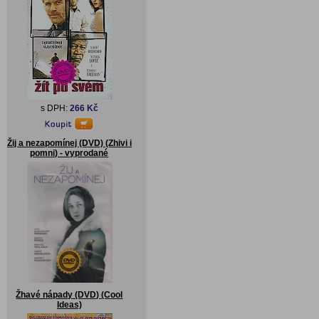
s DPH:
266 Kč
Žij a nezapomínej (DVD) (Zhivi i
pomni) - vyprodané
Žhavé nápady (DVD) (Cool
Ideas)