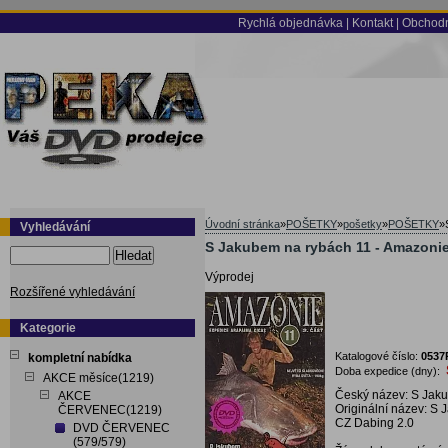
Rychlá objednávka
|
Kontakt
|
Obchodn
Úvodní stránka
»
POŠETKY
»
pošetky
»
POŠETKY
»
Vyhledávání
S Jakubem na rybách 11 - Amazonie 
Hledat
Výprodej
Rozšířené vyhledávání
Kategorie
Katalogové číslo:
0537
kompletní nabídka
Doba expedice (dny):
AKCE měsíce(1219)
Český název: S Jaku
AKCE
Originální název: S
ČERVENEC(1219)
CZ Dabing 2.0
DVD ČERVENEC
(579/579)