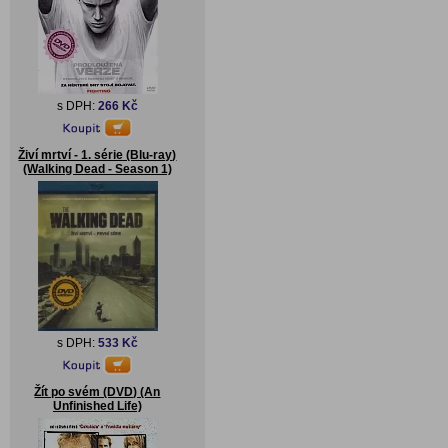
s DPH:
266 Kč
Živí mrtví - 1. série (Blu-ray)
(Walking Dead - Season 1)
s DPH:
533 Kč
Žít po svém (DVD) (An
Unfinished Life)