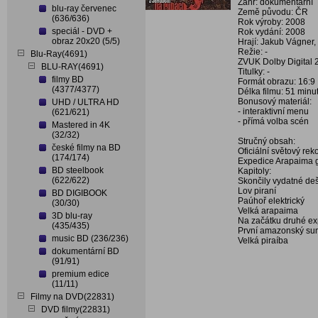
Žánr: dokumentární
blu-ray červenec
Země původu: ČR
(636/636)
Rok výroby: 2008
speciál - DVD +
Rok vydání: 2008
obraz 20x20 (5/5)
Hrají: Jakub Vágner, 
Režie: -
Blu-Ray(4691)
ZVUK Dolby Digital 
BLU-RAY(4691)
Titulky: -
filmy BD
Formát obrazu: 16:9
(4377/4377)
Délka filmu: 51 minu
Bonusový materiál:
UHD / ULTRA HD
- interaktivní menu
(621/621)
- přímá volba scén
Mastered in 4K
(32/32)
Stručný obsah:
české filmy na BD
Oficiální světový rek
(174/174)
Expedice Arapaima gi
BD steelbook
Kapitoly:
(622/622)
Skončily vydatné de
Lov piraní
BD DIGIBOOK
Paúhoř elektrický
(30/30)
Velká arapaima
3D blu-ray
Na začátku druhé e
(435/435)
První amazonský s
music BD (236/236)
Velká piraíba
dokumentární BD
(91/91)
premium edice
(11/11)
Filmy na DVD(22831)
DVD filmy(22831)