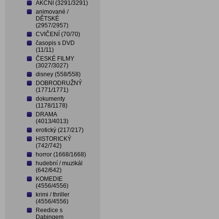
AKČNÍ (3291/3291)
animované /
DĚTSKÉ
(2957/2957)
CVIČENÍ (70/70)
časopis s DVD
(11/11)
ČESKÉ FILMY
(3027/3027)
disney (558/558)
DOBRODRUŽNÝ
(1771/1771)
dokumenty
(1178/1178)
DRAMA
(4013/4013)
erotický (217/217)
HISTORICKÝ
(742/742)
horror (1668/1668)
hudební / muzikál
(642/642)
KOMEDIE
(4556/4556)
krimi / thriller
(4556/4556)
Reedice s
Dabingem