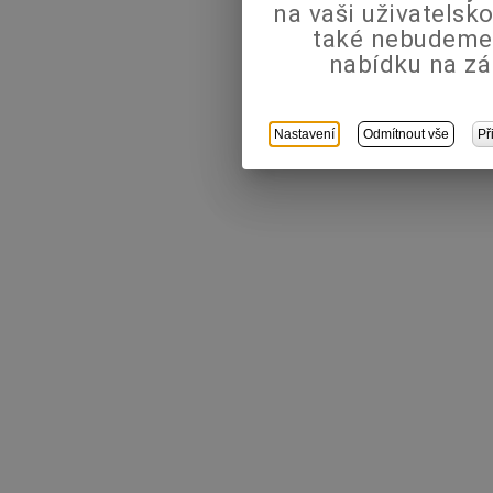
na vaši uživatels
také nebudeme
nabídku na zá
Nastavení
Odmítnout vše
Př