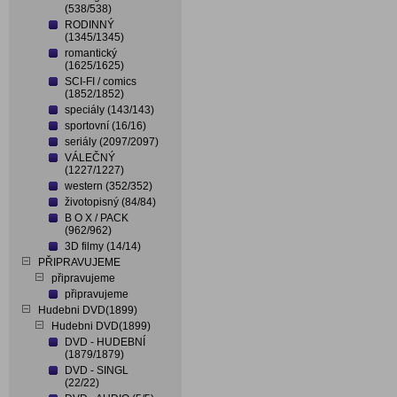
(538/538)
RODINNÝ
(1345/1345)
romantický
(1625/1625)
SCI-FI / comics
(1852/1852)
speciály (143/143)
sportovní (16/16)
seriály (2097/2097)
VÁLEČNÝ
(1227/1227)
western (352/352)
životopisný (84/84)
B O X / PACK
(962/962)
3D filmy (14/14)
PŘIPRAVUJEME
připravujeme
připravujeme
Hudebni DVD(1899)
Hudebni DVD(1899)
DVD - HUDEBNÍ
(1879/1879)
DVD - SINGL
(22/22)