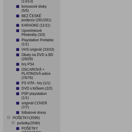
(13/13)
bonusové disky
(5/5)
BEZ ČESKÉ
podpory (281/281)
KARAOKE (11/11)
Upomínkové
Předměty (3/3)
Playstation Portable
(1/1)
VHS originál (33/33)
Obaly na DVD a BD
(28/28)
hry PS4
OSCAROVÁ +
PLATINOVÁ edice
(76/76)
PS VITA - hry (1/1)
DVD s tričkem (2/2)
PSP playstation
(1/1)
originál COVER
(7/7)
fotbalové dresy
POŠETKY(3590)
pošetky(3590)
POŠETKY