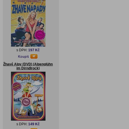
s DPH:
197 Kč
Žhavé Alpy (DVD) (Alpenglühn
im Dirndlrock)
s DPH:
149 Kč