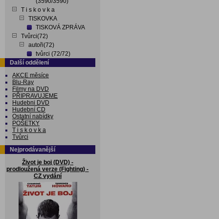
(3590/3590)
T i s k o v k a
TISKOVKA
TISKOVÁ ZPRÁVA
Tvůrci(72)
autoři(72)
tvůrci (72/72)
Další oddělení
AKCE měsíce
Blu-Ray
Filmy na DVD
PŘIPRAVUJEME
Hudebni DVD
Hudební CD
Ostatní nabídky
POŠETKY
T i s k o v k a
Tvůrci
Nejprodávanější
Život je boj (DVD) -
prodloužená verze (Fighting) -
CZ vydání