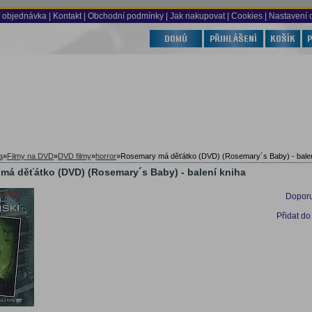
 objednávka
|
Kontakt
|
Obchodní podmínky
|
Jak nakupovat
| Cookies
| Nastavení 
a
»
Filmy na DVD
»
DVD filmy
»
horror
»
Rosemary má děťátko (DVD) (Rosemary´s Baby) - balen
má děťátko (DVD) (Rosemary´s Baby) - balení kniha
Doporu
Přidat do