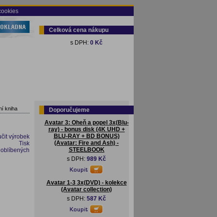
cookies
Celková cena nákupu
s DPH:
0 Kč
í kniha
Doporučujeme
Avatar 3: Oheň a popel 3x(Blu-
ray) - bonus disk (4K UHD +
BLU-RAY + BD BONUS)
čit výrobek
(Avatar: Fire and Ash) -
Tisk
STEELBOOK
 oblíbených
s DPH:
989 Kč
Avatar 1-3 3x(DVD) - kolekce
(Avatar collection)
s DPH:
587 Kč