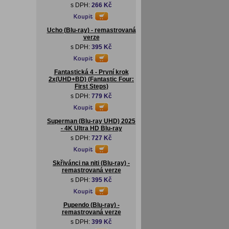
s DPH:
266 Kč
Ucho (Blu-ray) - remastrovaná
verze
s DPH:
395 Kč
Fantastická 4 - První krok
2x(UHD+BD) (Fantastic Four:
First Steps)
s DPH:
779 Kč
Superman (Blu-ray UHD) 2025
- 4K Ultra HD Blu-ray
s DPH:
727 Kč
Skřivánci na niti (Blu-ray) -
remastrovaná verze
s DPH:
395 Kč
Pupendo (Blu-ray) -
remastrovaná verze
s DPH:
399 Kč