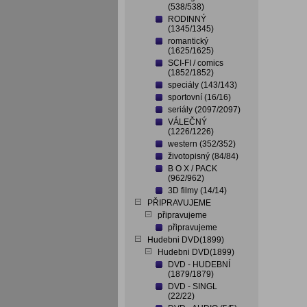
(538/538)
RODINNÝ
(1345/1345)
romantický
(1625/1625)
SCI-FI / comics
(1852/1852)
speciály (143/143)
sportovní (16/16)
seriály (2097/2097)
VÁLEČNÝ
(1226/1226)
western (352/352)
životopisný (84/84)
B O X / PACK
(962/962)
3D filmy (14/14)
PŘIPRAVUJEME
připravujeme
připravujeme
Hudebni DVD(1899)
Hudebni DVD(1899)
DVD - HUDEBNÍ
(1879/1879)
DVD - SINGL
(22/22)