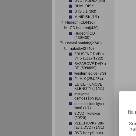
DVD - AUDIO (5/5)
DUAL DISK
DTS 5.1 (3/3)
MINIDISK (1/1)
Hudební CD(430)
CD hudební(430)
Hudební CD
(430/430)
Ostatní nabídky(2740)
nabídky(2740)
ZRUŠENÉ DVD a
VHS (1222/1222)
BAZAROVÉ DVD a
BD (699/699)
western edice (8/8)
FILM X (254/254)
EDICE FILMOVÉ
KLENOTY (51/51)
milujeme
osmdesátky (8/8)
edice historických
filmů (7/7)
Na 
3DVD - kolekce
(20/20)
Sou
PLECHOVKY Blu-
ray a DVD (71/71)
za
DVD bez přebalu