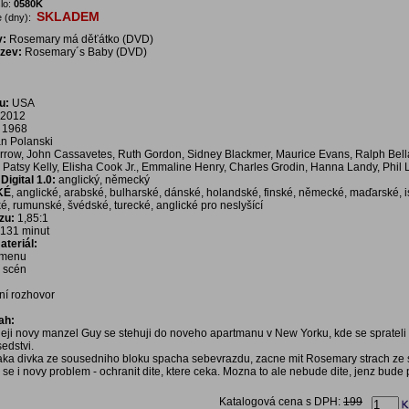
lo:
0580K
SKLADEM
 (dny):
v:
Rosemary má děťátko (DVD)
ázev:
Rosemary´s Baby (DVD)
u:
USA
2012
1968
 Polanski
rrow, John Cassavetes, Ruth Gordon, Sidney Blackmer, Maurice Evans, Ralph Bell
i, Patsy Kelly, Elisha Cook Jr., Emmaline Henry, Charles Grodin, Hanna Landy, Phil
igital 1.0:
anglický, německý
KÉ
, anglické, arabské, bulharské, dánské, holandské, finské, německé, maďarské, 
é, rumunské, švédské, turecké, anglické pro neslyšící
zu:
1,85:1
131 minut
teriál:
í menu
a scén
vní rozhovor
ah:
eji novy manzel Guy se stehuji do noveho apartmanu v New Yorku, kde se sprateli 
edstvi.
aka divka ze sousedniho bloku spacha sebevrazdu, zacne mit Rosemary strach ze
e se i novy problem - ochranit dite, ktere ceka. Mozna to ale nebude dite, jenz bude
Katalogová cena s DPH:
199