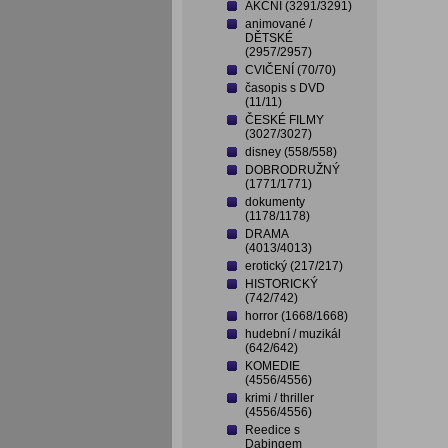
AKČNÍ (3291/3291)
animované /
DĚTSKÉ
(2957/2957)
CVIČENÍ (70/70)
časopis s DVD
(11/11)
ČESKÉ FILMY
(3027/3027)
disney (558/558)
DOBRODRUŽNÝ
(1771/1771)
dokumenty
(1178/1178)
DRAMA
(4013/4013)
erotický (217/217)
HISTORICKÝ
(742/742)
horror (1668/1668)
hudební / muzikál
(642/642)
KOMEDIE
(4556/4556)
krimi / thriller
(4556/4556)
Reedice s
Dabingem