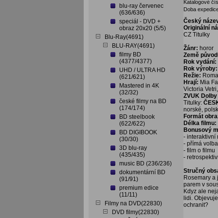
Katalogové čís
blu-ray červenec
Doba expedice
(636/636)
Český náze
speciál - DVD +
Originální n
obraz 20x20 (5/5)
CZ Titulky
Blu-Ray(4691)
BLU-RAY(4691)
Žánr:
horor
filmy BD
Země původ
(4377/4377)
Rok vydání:
Rok výroby:
UHD / ULTRA HD
Režie:
Roman
(621/621)
Hrají:
Mia Fa
Mastered in 4K
Victoria Vetr
(32/32)
ZVUK Dolby D
české filmy na BD
Titulky:
ČES
(174/174)
norské, polsk
Formát obra
BD steelbook
Délka filmu:
(622/622)
Bonusový ma
BD DIGIBOOK
- interaktivn
(30/30)
- přímá volb
3D blu-ray
- film o filmu
(435/435)
- retrospekti
music BD (236/236)
Stručný obs
dokumentární BD
Rosemary a j
(91/91)
parem v sous
premium edice
Kdyz ale nej
(11/11)
lidi. Objevuj
Filmy na DVD(22830)
ochranit?
DVD filmy(22830)