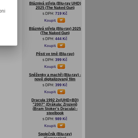
Bláznivá střela (Blu-ray UHD)
2025 (The Naked Gun)
pni
s DPH:
719 Kč
Bláznivá střela (Blu-ray) 2025
(The Naked Gun)
s DPH:
444 Kč
Pěsti ve tmě (Blu-ray)
s DPH:
399 Kč
Sněženky a machři (Blu-ray) -
nově digitalizovaný film
s DPH:
399 Kč
Dracula 1992 2x(UHD+BD)
"2007" (Drákula: Zrození)
(Bram Stoker's Dracula) -
steelbook
s DPH:
989 Kč
Společník (Blu-ray)