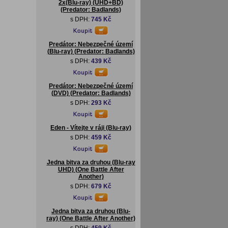
2x(Blu-ray) (UHD+BD)
(Predator: Badlands)
s DPH:
745 Kč
Predátor: Nebezpečné území
(Blu-ray) (Predator: Badlands)
s DPH:
439 Kč
Predátor: Nebezpečné území
(DVD) (Predator: Badlands)
s DPH:
293 Kč
Eden - Vítejte v ráji (Blu-ray)
s DPH:
459 Kč
Jedna bitva za druhou (Blu-ray
UHD) (One Battle After
Another)
s DPH:
679 Kč
Jedna bitva za druhou (Blu-
ray) (One Battle After Another)