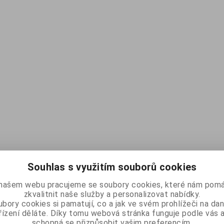
Souhlas s využitím souborů cookies
našem webu pracujeme se soubory cookies, které nám pomá
zkvalitnit naše služby a personalizovat nabídky.
bory cookies si pamatují, co a jak ve svém prohlížeči na d
řízení děláte. Díky tomu webová stránka funguje podle vás a
schopná se přizpůsobit vašim preferencím.