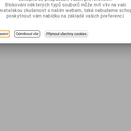
Blokování některých typů souborů může mít vliv na vaši
ivatelskou zkušenost s naším webem, také nebudeme scho
poskytnout vám nabídku na základě vašich preferencí.
avení
Odmítnout vše
Přijmout všechny cookies