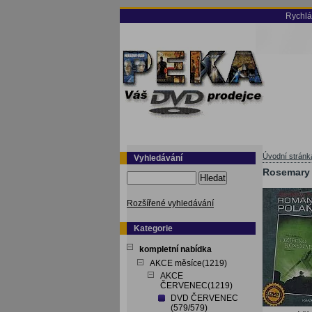
Rychlá
Úvodní stránk
Vyhledávání
Rosemary 
Hledat
Rozšířené vyhledávání
Kategorie
kompletní nabídka
AKCE měsíce(1219)
AKCE
ČERVENEC(1219)
DVD ČERVENEC
(579/579)