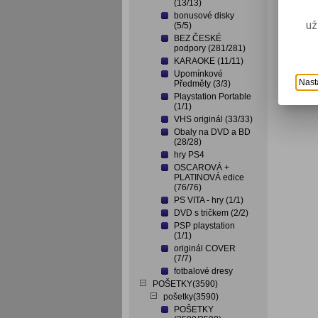
(13/13)
bonusové disky
už
(5/5)
BEZ ČESKÉ
podpory (281/281)
KARAOKE (11/11)
Upomínkové
Nast
Předměty (3/3)
Playstation Portable
(1/1)
VHS originál (33/33)
Obaly na DVD a BD
(28/28)
hry PS4
OSCAROVÁ +
PLATINOVÁ edice
(76/76)
PS VITA - hry (1/1)
DVD s tričkem (2/2)
PSP playstation
(1/1)
originál COVER
(7/7)
fotbalové dresy
POŠETKY(3590)
pošetky(3590)
POŠETKY