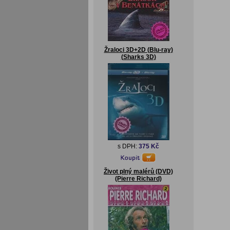
Žraloci 3D+2D (Blu-ray)
(Sharks 3D)
s DPH:
375 Kč
Život plný malérů (DVD)
(Pierre Richard)