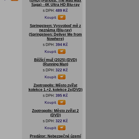
(UHD) (Furiosa: The Mad Max
Saga) - 4K Ultra HD Blu-ray
s DPH:
489 Kč
Springsteen: Vysvoboď mě z
neznáma (Blu-ray)
(Springsteen: Deliver Me from
Nowhere)
s DPH:
394 Kč
Běžící muž (2025) (DVD)
(Running Man)
s DPH:
322 Kč
Zootropolis: Město zvířat
kolekce 1.+2. kolekce 2x(DVD)
s DPH:
395 Kč
Zootropolis: Město zvířat 2
(DVD)
s DPH:
322 Kč
Predátor: Nebezpečné území