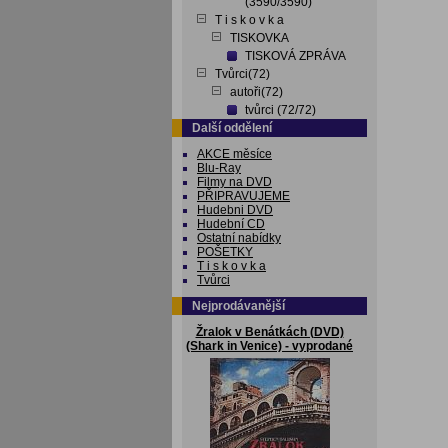
(3590/3590)
T i s k o v k a
TISKOVKA
TISKOVÁ ZPRÁVA
Tvůrci(72)
autoři(72)
tvůrci (72/72)
Další oddělení
AKCE měsíce
Blu-Ray
Filmy na DVD
PŘIPRAVUJEME
Hudebni DVD
Hudební CD
Ostatní nabídky
POŠETKY
T i s k o v k a
Tvůrci
Nejprodávanější
Žralok v Benátkách (DVD)
(Shark in Venice) - vyprodané