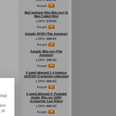
s DPH:
459 Kč
Muž jménem Otto (Blu-ray) (A
Man Called Otto)
s DPH:
579 Kč
Amatér (DVD) (The Amateur)
s DPH:
289 Kč
Amatér (Blu-ray) (The
Amateur)
s DPH:
399 Kč
V zajetí démonů 1-4 kolekce
4x(DVD) (Conjuring collection)
s DPH:
569 Kč
V zajetí démonů 4: Poslední
hají
rituály (Blu-ray UHD)
(Conjuring: Last Rites)
aném
s DPH:
695 Kč
 je