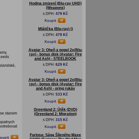
Hodina zmizení (Blu-ray UHD)
(Weapons)
s DPH:
479 Kč
Mlátička (Blu-ray) ()
s DPH:
479 Kč
Avatar 3: Oheň a popel 2x(Blu-
amy,
ray) - bonus disk (Avatar: Fire
 Leeds
and Ash) - STEELBOOK
s DPH:
629 Kč
islandské,
Avatar 3: Oheň a popel 2x(Blu-
ray) - bonus disk (Avatar: Fire
and Ash) - oring rukáv
s DPH:
533 Kč
Greenland 2: Útěk (DVD)
se starsim
(Greenland 2: Migration)
s DPH:
315 Kč
 spatnych
 potrebovat
Furiosa: Sága Šíleného Maxe