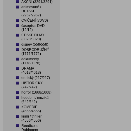
AKČNÍ (3291/3291)
animované /
DĚTSKÉ
(2957/2957)
CVIČENÍ (70/70)
časopis s DVD
(12/12)
ČESKÉ FILMY
(3028/3028)
disney (558/558)
DOBRODRUŽNÝ
(1771/1771)
dokumenty
(1178/1178)
DRAMA
(4013/4013)
erotický (217/217)
HISTORICKÝ
(742/742)
horror (1668/1668)
hudební / muzikál
(642/642)
KOMEDIE
(4555/4555)
krimi / thriller
(4556/4556)
Reedice s
Dabingem