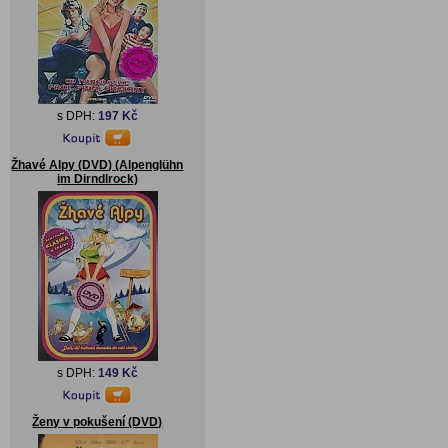
s DPH:
197 Kč
Žhavé Alpy (DVD) (Alpenglühn
im Dirndlrock)
s DPH:
149 Kč
Ženy v pokušení (DVD)