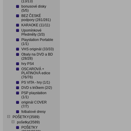
(13/13)
bonusové disky
(5/5)
BEZ ČESKÉ
podpory (281/281)
KARAOKE (11/11)
Upomínkové
Předměty (3/3)
Playstation Portable
(1/1)
VHS originál (33/33)
Obaly na DVD a BD
(28/28)
hry PS4
OSCAROVÁ +
PLATINOVÁ edice
(76/76)
PS VITA - hry (1/1)
DVD s tričkem (2/2)
PSP playstation
(1/1)
originál COVER
(7/7)
fotbalové dresy
POŠETKY(3589)
pošetky(3589)
POŠETKY