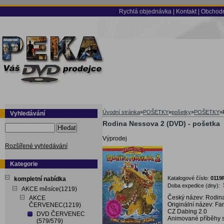
Rychlá objednávka
|
Kontakt
|
Obchodn
Úvodní stránka
»
POŠETKY
»
pošetky
»
POŠETKY
»
Vyhledávání
Rodina Nessova 2 (DVD) - pošetka
Hledat
Výprodej
Rozšířené vyhledávání
Kategorie
Katalogové číslo:
0119
kompletní nabídka
Doba expedice (dny):
AKCE měsíce(1219)
Český název: Rodin
AKCE
Originální název: F
ČERVENEC(1219)
CZ Dabing 2.0
DVD ČERVENEC
Animované příběhy s 
(579/579)