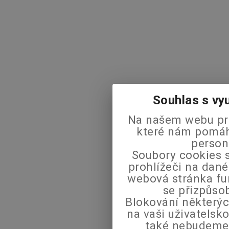
Souhlas s vy
Na našem webu pra
které nám pomáha
person
Soubory cookies s
prohlížeči na dané
webová stránka fu
se přizpůso
Blokování některýc
na vaši uživatels
také nebudeme