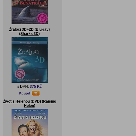
Žraloci 3D+2D (Blu-ray)
(Sharks 3D)
s DPH:
375 Kč
Život s Helenou (DVD) (Raising
Helen)