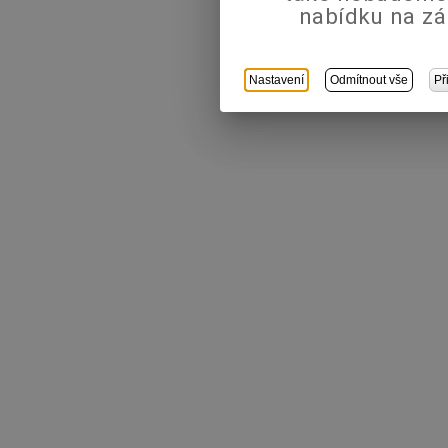
nabídku na zá
Nastavení
Odmítnout vše
Př