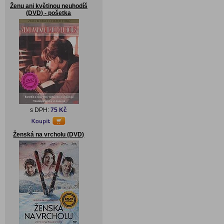
Ženu ani květinou neuhodíš
(DVD) - pošetka
s DPH:
75 Kč
Ženská na vrcholu (DVD)