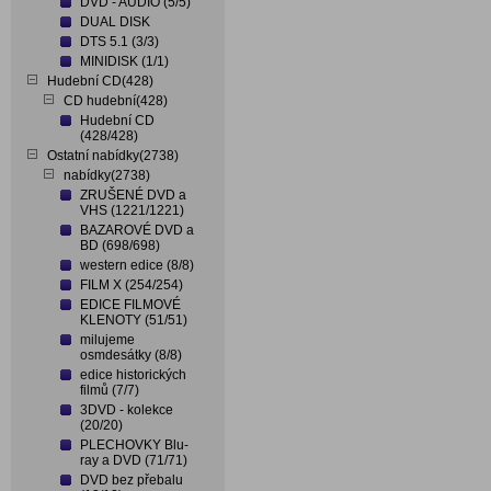
DVD - AUDIO (5/5)
DUAL DISK
DTS 5.1 (3/3)
MINIDISK (1/1)
Hudební CD(428)
CD hudební(428)
Hudební CD
(428/428)
Ostatní nabídky(2738)
nabídky(2738)
ZRUŠENÉ DVD a
VHS (1221/1221)
BAZAROVÉ DVD a
BD (698/698)
western edice (8/8)
FILM X (254/254)
EDICE FILMOVÉ
KLENOTY (51/51)
milujeme
osmdesátky (8/8)
edice historických
filmů (7/7)
3DVD - kolekce
(20/20)
PLECHOVKY Blu-
ray a DVD (71/71)
DVD bez přebalu