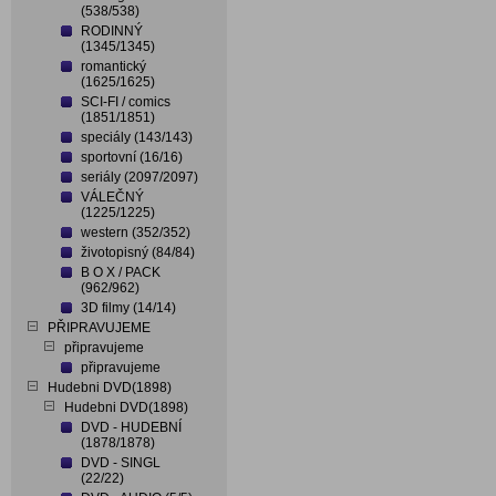
(538/538)
RODINNÝ
(1345/1345)
romantický
(1625/1625)
SCI-FI / comics
(1851/1851)
speciály (143/143)
sportovní (16/16)
seriály (2097/2097)
VÁLEČNÝ
(1225/1225)
western (352/352)
životopisný (84/84)
B O X / PACK
(962/962)
3D filmy (14/14)
PŘIPRAVUJEME
připravujeme
připravujeme
Hudebni DVD(1898)
Hudebni DVD(1898)
DVD - HUDEBNÍ
(1878/1878)
DVD - SINGL
(22/22)