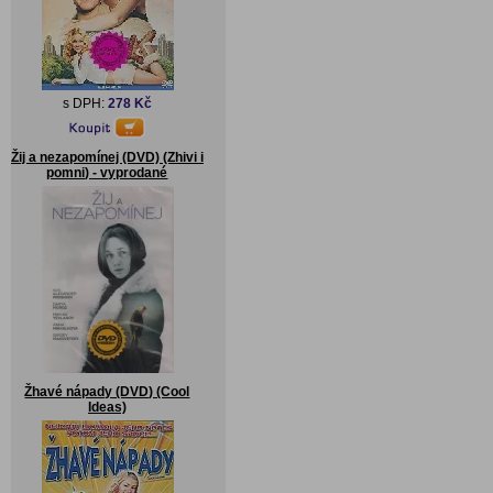
s DPH:
278 Kč
Žij a nezapomínej (DVD) (Zhivi i
pomni) - vyprodané
Žhavé nápady (DVD) (Cool
Ideas)