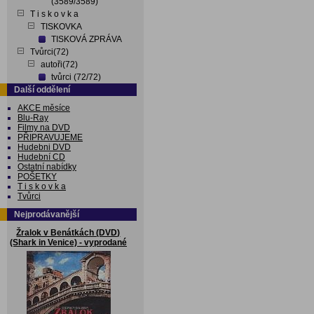
(3589/3589)
T i s k o v k a
TISKOVKA
TISKOVÁ ZPRÁVA
Tvůrci(72)
autoři(72)
tvůrci (72/72)
Další oddělení
AKCE měsíce
Blu-Ray
Filmy na DVD
PŘIPRAVUJEME
Hudebni DVD
Hudební CD
Ostatní nabídky
POŠETKY
T i s k o v k a
Tvůrci
Nejprodávanější
Žralok v Benátkách (DVD)
(Shark in Venice) - vyprodané