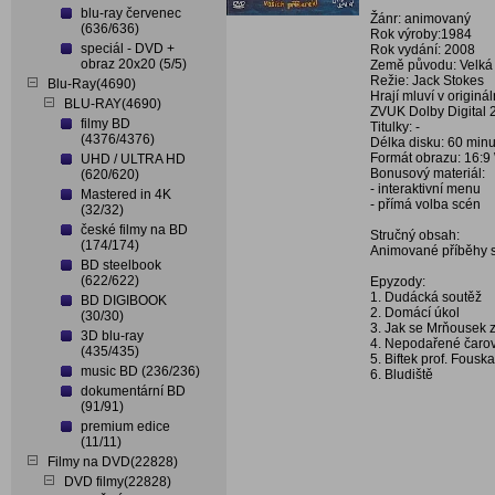
blu-ray červenec
Žánr: animovaný
(636/636)
Rok výroby:1984
speciál - DVD +
Rok vydání: 2008
obraz 20x20 (5/5)
Země původu: Velká 
Režie: Jack Stokes
Blu-Ray(4690)
Hrají mluví v origin
BLU-RAY(4690)
ZVUK Dolby Digital 
filmy BD
Titulky: -
(4376/4376)
Délka disku: 60 minu
Formát obrazu: 16:9
UHD / ULTRA HD
Bonusový materiál:
(620/620)
- interaktivní menu
Mastered in 4K
- přímá volba scén
(32/32)
české filmy na BD
Stručný obsah:
(174/174)
Animované příběhy s 
BD steelbook
(622/622)
Epyzody:
1. Dudácká soutěž
BD DIGIBOOK
2. Domácí úkol
(30/30)
3. Jak se Mrňousek zt
3D blu-ray
4. Nepodařené čaro
(435/435)
5. Biftek prof. Fouska
music BD (236/236)
6. Bludiště
dokumentární BD
(91/91)
premium edice
(11/11)
Filmy na DVD(22828)
DVD filmy(22828)