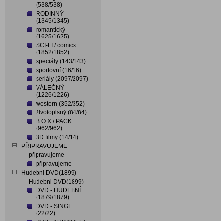
(538/538)
RODINNÝ
(1345/1345)
romantický
(1625/1625)
SCI-FI / comics
(1852/1852)
speciály (143/143)
sportovní (16/16)
seriály (2097/2097)
VÁLEČNÝ
(1226/1226)
western (352/352)
životopisný (84/84)
B O X / PACK
(962/962)
3D filmy (14/14)
PŘIPRAVUJEME
připravujeme
připravujeme
Hudebni DVD(1899)
Hudebni DVD(1899)
DVD - HUDEBNÍ
(1879/1879)
DVD - SINGL
(22/22)