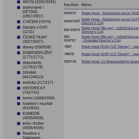
AKČNÍ (3291/3291)
Kat.číslo
Název
animované /
DĚTSKÉ
D03473
Robin Hood - Režisérská verze! (DVD)
(2957/2957)
Robin Hood - Režisérská verze! 2x
D03473ST
CVIČENÍ (70/70)
Director's Cut)
časopis s DVD
Robin Hood (Blu-ray) - režisérská ve
BD-03473
(11/11)
Director's Cut)
BD-
Robin Hood (Blu-ray) - režisérská v
ČESKÉ FILMY
03473C
- Extended Director's Cut)
(3027/3027)
7897
Robin Hood (DVD) S.E."Disney" - spec
disney (558/558)
DOBRODRUŽNÝ
7897D
Robin Hood (DVD) S.E."Disney" - spec
(1771/1771)
D02718
Robin Hood: Za Sherwoodským lesem
dokumenty
(1178/1178)
DRAMA
(4013/4013)
erotický (217/217)
HISTORICKÝ
(742/742)
horror (1668/1668)
hudební / muzikál
(642/642)
KOMEDIE
(4556/4556)
krimi / thriller
(4556/4556)
Reedice s
Dabingem