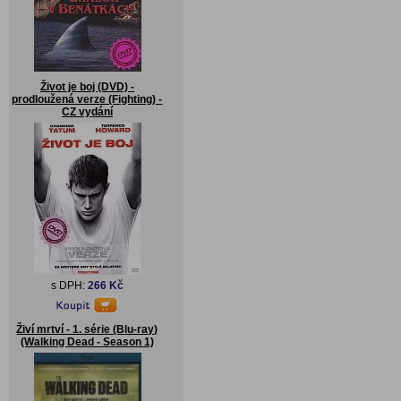
Život je boj (DVD) -
prodloužená verze (Fighting) -
CZ vydání
s DPH:
266 Kč
Živí mrtví - 1. série (Blu-ray)
(Walking Dead - Season 1)