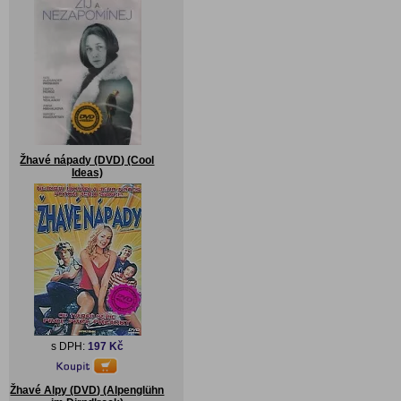
Žhavé nápady (DVD) (Cool
Ideas)
s DPH:
197 Kč
Žhavé Alpy (DVD) (Alpenglühn