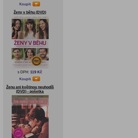
Ženy v běhu (DVD)
s DPH:
119 Kč
Ženu ani květinou neuhodíš
(DVD) - pošetka