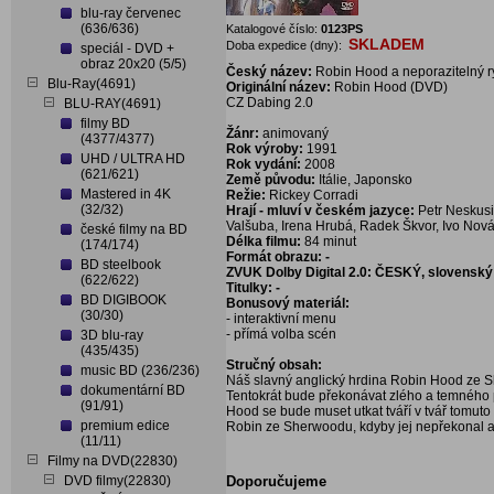
blu-ray červenec
(636/636)
Katalogové číslo:
0123PS
SKLADEM
Doba expedice (dny):
speciál - DVD +
obraz 20x20 (5/5)
Český název:
Robin Hood a neporazitelný ry
Blu-Ray(4691)
Originální název:
Robin Hood (DVD)
CZ Dabing 2.0
BLU-RAY(4691)
filmy BD
Žánr:
animovaný
(4377/4377)
Rok výroby:
1991
UHD / ULTRA HD
Rok vydání:
2008
(621/621)
Země původu:
Itálie, Japonsko
Mastered in 4K
Režie:
Rickey Corradi
(32/32)
Hrají - mluví v českém jazyce:
Petr Neskusil
Valšuba, Irena Hrubá, Radek Škvor, Ivo Nová
české filmy na BD
Délka filmu:
84 minut
(174/174)
Formát obrazu: -
BD steelbook
ZVUK Dolby Digital 2.0: ČESKÝ, slovenský
(622/622)
Titulky: -
BD DIGIBOOK
Bonusový materiál:
(30/30)
- interaktivní menu
- přímá volba scén
3D blu-ray
(435/435)
Stručný obsah:
music BD (236/236)
Náš slavný anglický hrdina Robin Hood ze Sh
dokumentární BD
Tentokrát bude překonávat zlého a temného pr
(91/91)
Hood se bude muset utkat tváří v tvář tomuto
premium edice
Robin ze Sherwoodu, kdyby jej nepřekonal a 
(11/11)
Filmy na DVD(22830)
DVD filmy(22830)
Doporučujeme