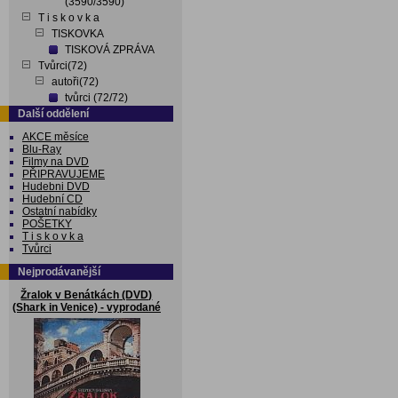
(3590/3590)
T i s k o v k a
TISKOVKA
TISKOVÁ ZPRÁVA
Tvůrci(72)
autoři(72)
tvůrci (72/72)
Další oddělení
AKCE měsíce
Blu-Ray
Filmy na DVD
PŘIPRAVUJEME
Hudebni DVD
Hudební CD
Ostatní nabídky
POŠETKY
T i s k o v k a
Tvůrci
Nejprodávanější
Žralok v Benátkách (DVD)
(Shark in Venice) - vyprodané