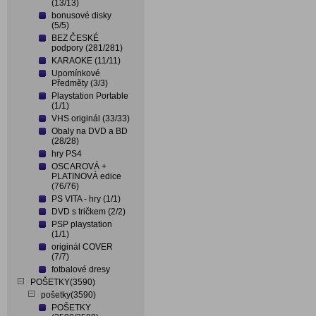
(13/13)
bonusové disky
(5/5)
BEZ ČESKÉ
podpory (281/281)
KARAOKE (11/11)
Upomínkové
Předměty (3/3)
Playstation Portable
(1/1)
VHS originál (33/33)
Obaly na DVD a BD
(28/28)
hry PS4
OSCAROVÁ +
PLATINOVÁ edice
(76/76)
PS VITA - hry (1/1)
DVD s tričkem (2/2)
PSP playstation
(1/1)
originál COVER
(7/7)
fotbalové dresy
POŠETKY(3590)
pošetky(3590)
POŠETKY