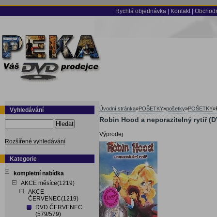
Rychlá objednávka
|
Kontakt
|
Obchodn
Úvodní stránka
»
POŠETKY
»
pošetky
»
POŠETKY
»
Vyhledávání
Robin Hood a neporazitelný rytíř (
Hledat
Výprodej
Rozšířené vyhledávání
Kategorie
kompletní nabídka
AKCE měsíce(1219)
AKCE
ČERVENEC(1219)
DVD ČERVENEC
(579/579)