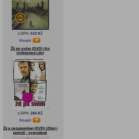
s DPH:
533 Kč
Žít po svém (DVD) (An
Unfinished Life)
s DPH:
266 Kč
Žij a nezapomínej (DVD) (Zhivi i
pomni) - vyprodané