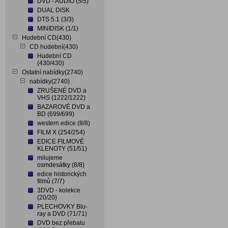
DVD - AUDIO (5/5)
DUAL DISK
DTS 5.1 (3/3)
MINIDISK (1/1)
Hudební CD(430)
CD hudební(430)
Hudební CD
(430/430)
Ostatní nabídky(2740)
nabídky(2740)
ZRUŠENÉ DVD a
VHS (1222/1222)
BAZAROVÉ DVD a
BD (699/699)
western edice (8/8)
FILM X (254/254)
EDICE FILMOVÉ
KLENOTY (51/51)
milujeme
osmdesátky (8/8)
edice historických
filmů (7/7)
3DVD - kolekce
(20/20)
PLECHOVKY Blu-
ray a DVD (71/71)
DVD bez přebalu