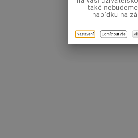
na vaši uživatels
také nebudeme
nabídku na zá
Nastavení
Odmítnout vše
Př