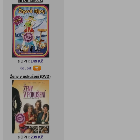
im Dirndlrock)
s DPH:
149 Kč
Ženy v pokušení (DVD)
s DPH:
239 Kč