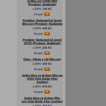
2x(Blu-ray) (UHD+BD)
(Predator: Badlands)
s DPH:
745 Kč
Predátor: Nebezpečné území
(Blu-ray) (Predator: Badlands)
s DPH:
439 Kč
Predátor: Nebezpečné území
(DVD) (Predator: Badlands)
s DPH:
293 Kč
Eden - Vítejte v ráji (Blu-ray)
s DPH:
459 Kč
Jedna bitva za druhou (Blu-ray
UHD) (One Battle After
Another)
s DPH:
679 Kč
Jedna bitva za druhou (Blu-
ray) (One Battle After Another)