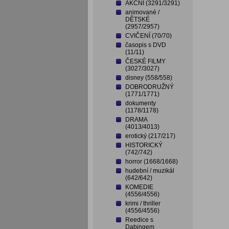
AKČNÍ (3291/3291)
animované /
DĚTSKÉ
(2957/2957)
CVIČENÍ (70/70)
časopis s DVD
(11/11)
ČESKÉ FILMY
(3027/3027)
disney (558/558)
DOBRODRUŽNÝ
(1771/1771)
dokumenty
(1178/1178)
DRAMA
(4013/4013)
erotický (217/217)
HISTORICKÝ
(742/742)
horror (1668/1668)
hudební / muzikál
(642/642)
KOMEDIE
(4556/4556)
krimi / thriller
(4556/4556)
Reedice s
Dabingem