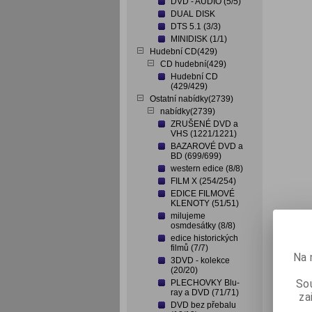
DVD - AUDIO (5/5)
DUAL DISK
DTS 5.1 (3/3)
MINIDISK (1/1)
Hudební CD(429)
CD hudební(429)
Hudební CD
(429/429)
Ostatní nabídky(2739)
nabídky(2739)
ZRUŠENÉ DVD a
VHS (1221/1221)
BAZAROVÉ DVD a
BD (699/699)
western edice (8/8)
FILM X (254/254)
EDICE FILMOVÉ
KLENOTY (51/51)
milujeme
osmdesátky (8/8)
edice historických
filmů (7/7)
Na 
3DVD - kolekce
(20/20)
Sou
PLECHOVKY Blu-
ray a DVD (71/71)
za
DVD bez přebalu