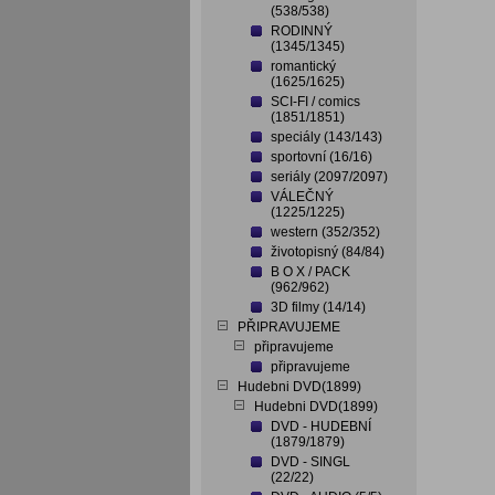
(538/538)
RODINNÝ
(1345/1345)
romantický
(1625/1625)
SCI-FI / comics
(1851/1851)
speciály (143/143)
sportovní (16/16)
seriály (2097/2097)
VÁLEČNÝ
(1225/1225)
western (352/352)
životopisný (84/84)
B O X / PACK
(962/962)
3D filmy (14/14)
PŘIPRAVUJEME
připravujeme
připravujeme
Hudebni DVD(1899)
Hudebni DVD(1899)
DVD - HUDEBNÍ
(1879/1879)
DVD - SINGL
(22/22)