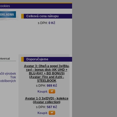
cookies
Celková cena nákupu
s DPH:
0 Kč
niversal
Doporučujeme
Avatar 3: Oheň a popel 3x(Blu-
ray) - bonus disk (4K UHD +
BLU-RAY + BD BONUS)
čit výrobek
(Avatar: Fire and Ash) -
Tisk
STEELBOOK
 oblíbených
s DPH:
989 Kč
Avatar 1-3 3x(DVD) - kolekce
(Avatar collection)
s DPH:
587 Kč