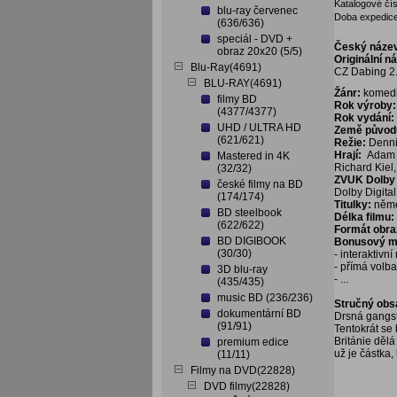
Katalogové čís
blu-ray červenec
Doba expedice
(636/636)
speciál - DVD +
Český náze
obraz 20x20 (5/5)
Originální n
Blu-Ray(4691)
CZ Dabing 2
BLU-RAY(4691)
Žánr:
komed
filmy BD
Rok výroby:
(4377/4377)
Rok vydání:
UHD / ULTRA HD
Země původ
(621/621)
Režie:
Denni
Hrají:
Adam S
Mastered in 4K
Richard Kiel
(32/32)
ZVUK Dolby D
české filmy na BD
Dolby Digital
(174/174)
Titulky:
něme
BD steelbook
Délka filmu:
(622/622)
Formát obra
BD DIGIBOOK
Bonusový ma
(30/30)
- interaktivn
- přímá volb
3D blu-ray
- ...
(435/435)
music BD (236/236)
Stručný obs
dokumentární BD
Drsná gangste
(91/91)
Tentokrát se 
Británie dělá
premium edice
už je částka, 
(11/11)
Filmy na DVD(22828)
DVD filmy(22828)