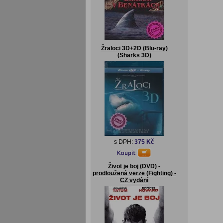
Žraloci 3D+2D (Blu-ray)
(Sharks 3D)
s DPH:
375 Kč
Život je boj (DVD) -
prodloužená verze (Fighting) -
CZ vydání