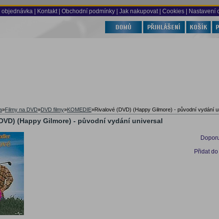
 objednávka
|
Kontakt
|
Obchodní podmínky
|
Jak nakupovat
| Cookies
| Nastavení 
a
»
Filmy na DVD
»
DVD filmy
»
KOMEDIE
»
Rivalové (DVD) (Happy Gilmore) - původní vydání u
DVD) (Happy Gilmore) - původní vydání universal
Doporu
Přidat do