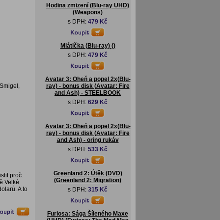
Hodina zmizení (Blu-ray UHD)
(Weapons)
s DPH:
479 Kč
Mlátička (Blu-ray) ()
s DPH:
479 Kč
Avatar 3: Oheň a popel 2x(Blu-
Smigel,
ray) - bonus disk (Avatar: Fire
and Ash) - STEELBOOK
s DPH:
629 Kč
Avatar 3: Oheň a popel 2x(Blu-
ray) - bonus disk (Avatar: Fire
and Ash) - oring rukáv
s DPH:
533 Kč
Greenland 2: Útěk (DVD)
tit proč.
(Greenland 2: Migration)
tě Velké
olarů. A to
s DPH:
315 Kč
Furiosa: Sága Šíleného Maxe