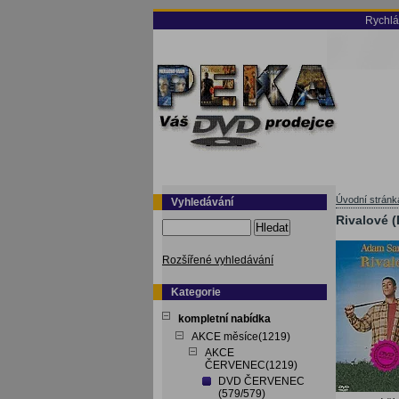
Rychlá
Úvodní stránk
Vyhledávání
Rivalové (
Hledat
Rozšířené vyhledávání
Kategorie
kompletní nabídka
AKCE měsíce(1219)
AKCE
ČERVENEC(1219)
DVD ČERVENEC
(579/579)