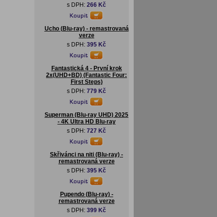
s DPH:
266 Kč
Ucho (Blu-ray) - remastrovaná
verze
s DPH:
395 Kč
Fantastická 4 - První krok
2x(UHD+BD) (Fantastic Four:
First Steps)
s DPH:
779 Kč
Superman (Blu-ray UHD) 2025
- 4K Ultra HD Blu-ray
s DPH:
727 Kč
Skřivánci na niti (Blu-ray) -
remastrovaná verze
s DPH:
395 Kč
Pupendo (Blu-ray) -
remastrovaná verze
s DPH:
399 Kč