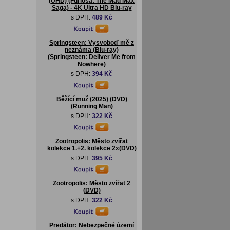
(UHD) (Furiosa: The Mad Max
Saga) - 4K Ultra HD Blu-ray
s DPH:
489 Kč
Springsteen: Vysvoboď mě z
neznáma (Blu-ray)
(Springsteen: Deliver Me from
Nowhere)
s DPH:
394 Kč
Běžící muž (2025) (DVD)
(Running Man)
s DPH:
322 Kč
Zootropolis: Město zvířat
kolekce 1.+2. kolekce 2x(DVD)
s DPH:
395 Kč
Zootropolis: Město zvířat 2
(DVD)
s DPH:
322 Kč
Predátor: Nebezpečné území