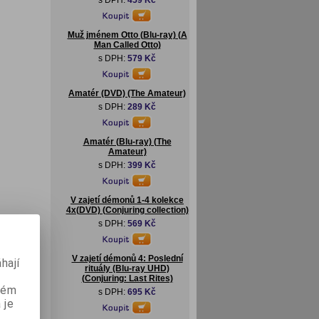
s DPH:
459 Kč
Muž jménem Otto (Blu-ray) (A
Man Called Otto)
s DPH:
579 Kč
Amatér (DVD) (The Amateur)
s DPH:
289 Kč
Amatér (Blu-ray) (The
Amateur)
s DPH:
399 Kč
V zajetí démonů 1-4 kolekce
4x(DVD) (Conjuring collection)
s DPH:
569 Kč
V zajetí démonů 4: Poslední
hají
rituály (Blu-ray UHD)
(Conjuring: Last Rites)
aném
s DPH:
695 Kč
 je