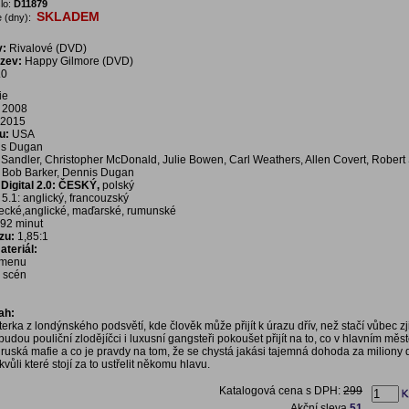
lo:
D11879
SKLADEM
 (dny):
v:
Rivalové (DVD)
ázev:
Happy Gilmore (DVD)
.0
ie
2008
2015
u:
USA
s Dugan
andler, Christopher McDonald, Julie Bowen, Carl Weathers, Allen Covert, Robert 
, Bob Barker, Dennis Dugan
igital 2.0:
ČESKÝ,
polský
 5.1: anglický, francouzský
cké,anglické, maďarské, rumunské
92 minut
zu:
1,85:1
teriál:
í menu
a scén
ah:
rka z londýnského podsvětí, kde člověk může přijít k úrazu dřív, než stačí vůbec zjis
budou pouliční zlodějíčci i luxusní gangsteři pokoušet přijít na to, co v hlavním měs
 ruská mafie a co je pravdy na tom, že se chystá jakási tajemná dohoda za miliony d
kvůli které stojí za to ustřelit někomu hlavu.
Katalogová cena s DPH:
299
Akční sleva
51