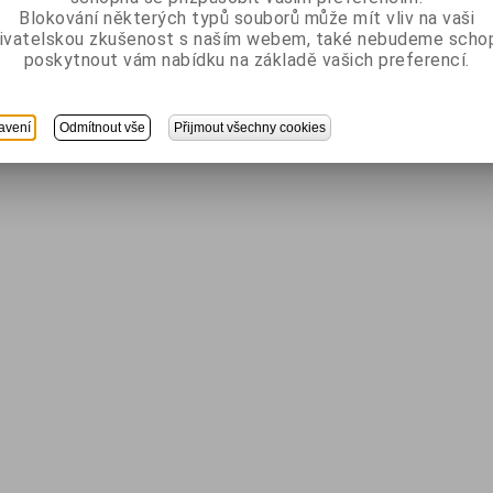
Blokování některých typů souborů může mít vliv na vaši
ivatelskou zkušenost s naším webem, také nebudeme scho
poskytnout vám nabídku na základě vašich preferencí.
avení
Odmítnout vše
Přijmout všechny cookies