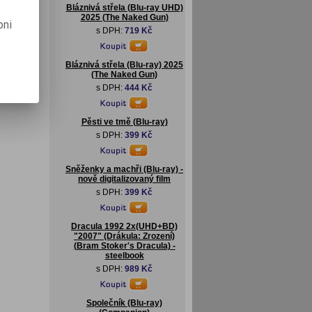
Bláznivá střela (Blu-ray UHD)
2025 (The Naked Gun)
pni
s DPH:
719 Kč
Bláznivá střela (Blu-ray) 2025
(The Naked Gun)
s DPH:
444 Kč
Pěsti ve tmě (Blu-ray)
s DPH:
399 Kč
Sněženky a machři (Blu-ray) -
nově digitalizovaný film
s DPH:
399 Kč
Dracula 1992 2x(UHD+BD)
"2007" (Drákula: Zrození)
(Bram Stoker's Dracula) -
steelbook
s DPH:
989 Kč
Společník (Blu-ray)