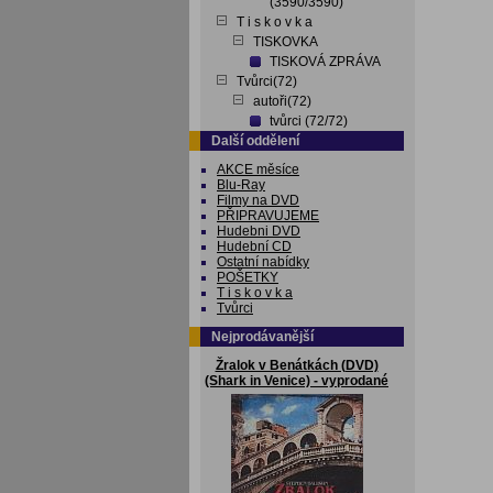
(3590/3590)
T i s k o v k a
TISKOVKA
TISKOVÁ ZPRÁVA
Tvůrci(72)
autoři(72)
tvůrci (72/72)
Další oddělení
AKCE měsíce
Blu-Ray
Filmy na DVD
PŘIPRAVUJEME
Hudebni DVD
Hudební CD
Ostatní nabídky
POŠETKY
T i s k o v k a
Tvůrci
Nejprodávanější
Žralok v Benátkách (DVD)
(Shark in Venice) - vyprodané