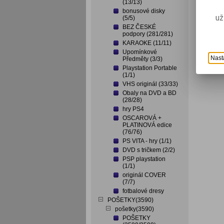
(13/13)
bonusové disky
už
(5/5)
BEZ ČESKÉ
podpory (281/281)
KARAOKE (11/11)
Upomínkové
Nast
Předměty (3/3)
Playstation Portable
(1/1)
VHS originál (33/33)
Obaly na DVD a BD
(28/28)
hry PS4
OSCAROVÁ +
PLATINOVÁ edice
(76/76)
PS VITA - hry (1/1)
DVD s tričkem (2/2)
PSP playstation
(1/1)
originál COVER
(7/7)
fotbalové dresy
POŠETKY(3590)
pošetky(3590)
POŠETKY