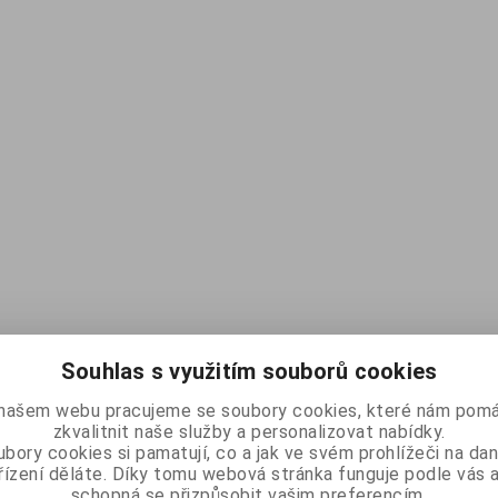
Souhlas s využitím souborů cookies
našem webu pracujeme se soubory cookies, které nám pomá
zkvalitnit naše služby a personalizovat nabídky.
bory cookies si pamatují, co a jak ve svém prohlížeči na d
řízení děláte. Díky tomu webová stránka funguje podle vás a
schopná se přizpůsobit vašim preferencím.