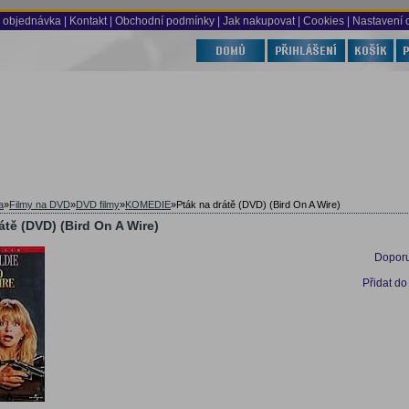
 objednávka
|
Kontakt
|
Obchodní podmínky
|
Jak nakupovat
| Cookies
| Nastavení 
a
»
Filmy na DVD
»
DVD filmy
»
KOMEDIE
»
Pták na drátě (DVD) (Bird On A Wire)
átě (DVD) (Bird On A Wire)
Doporu
Přidat do