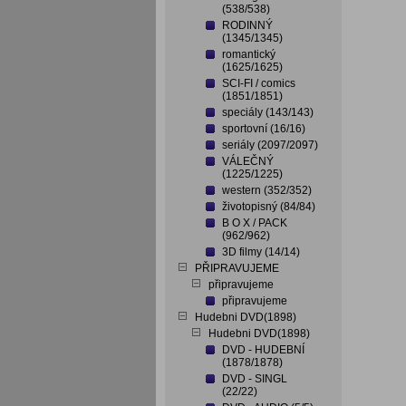
(538/538)
RODINNÝ
(1345/1345)
romantický
(1625/1625)
SCI-FI / comics
(1851/1851)
speciály (143/143)
sportovní (16/16)
seriály (2097/2097)
VÁLEČNÝ
(1225/1225)
western (352/352)
životopisný (84/84)
B O X / PACK
(962/962)
3D filmy (14/14)
PŘIPRAVUJEME
připravujeme
připravujeme
Hudebni DVD(1898)
Hudebni DVD(1898)
DVD - HUDEBNÍ
(1878/1878)
DVD - SINGL
(22/22)