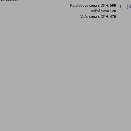
ého humoru"!
Katalogová cena s DPH:
599
Akční sleva
120
Vaše cena s DPH:
479