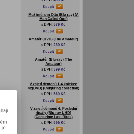
s DPH:
459 Kč
Muž jménem Otto (Blu-ray) (A
Man Called Otto)
s DPH:
579 Kč
Amatér (DVD) (The Amateur)
s DPH:
289 Kč
Amatér (Blu-ray) (The
Amateur)
s DPH:
399 Kč
V zajetí démonů 1-4 kolekce
4x(DVD) (Conjuring collection)
s DPH:
569 Kč
V zajetí démonů 4: Poslední
hají
rituály (Blu-ray UHD)
(Conjuring: Last Rites)
aném
s DPH:
695 Kč
 je