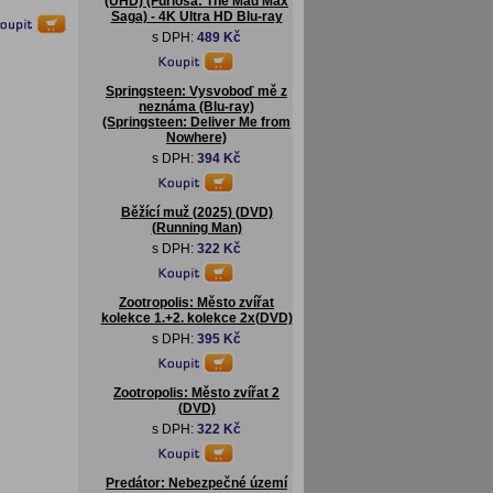
(UHD) (Furiosa: The Mad Max
Saga) - 4K Ultra HD Blu-ray
s DPH:
489 Kč
Springsteen: Vysvoboď mě z
neznáma (Blu-ray)
(Springsteen: Deliver Me from
Nowhere)
s DPH:
394 Kč
Běžící muž (2025) (DVD)
(Running Man)
s DPH:
322 Kč
Zootropolis: Město zvířat
kolekce 1.+2. kolekce 2x(DVD)
s DPH:
395 Kč
Zootropolis: Město zvířat 2
(DVD)
s DPH:
322 Kč
Predátor: Nebezpečné území