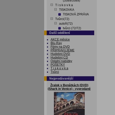
(3589/3589)
T i s k o v k a
TISKOVKA
TISKOVÁ ZPRÁVA
Tvůrci(72)
autoři(72)
tvůrci (72/72)
Další oddělení
AKCE měsíce
Blu-Ray
Filmy na DVD
PŘIPRAVUJEME
Hudebni DVD
Hudební CD
Ostatní nabídky
POŠETKY
T i s k o v k a
Tvůrci
Nejprodávanější
Žralok v Benátkách (DVD)
(Shark in Venice) - vyprodané