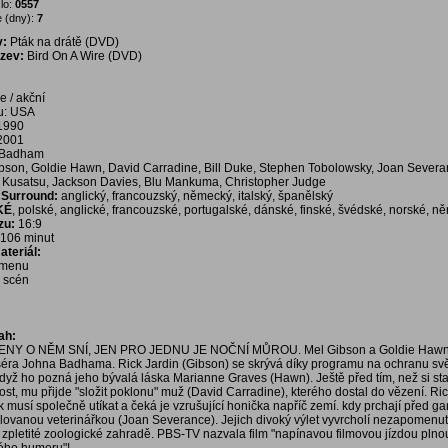
lo:
0557
 (dny):
7
v:
Pták na drátě (DVD)
ázev:
Bird On A Wire (DVD)
e / akční
u: USA
 1990
 2001
 Badham
son, Goldie Hawn, David Carradine, Bill Duke, Stephen Tobolowsky, Joan Severan
 Kusatsu, Jackson Davies, Blu Mankuma, Christopher Judge
Surround:
anglický, francouzský, německý, italský, španělský
KÉ
, polské, anglické, francouzské, portugalské, dánské, finské, švédské, norské, 
zu:
16:9
106 minut
teriál:
í menu
a scén
ah:
NY O NĚM SNÍ, JEN PRO JEDNU JE NOČNÍ MŮROU. Mel Gibson a Goldie Hawn 
séra Johna Badhama. Rick Jardin (Gibson) se skrývá díky programu na ochranu sv
 když ho pozná jeho bývalá láska Marianne Graves (Hawn). Ještě před tím, než si sta
st, mu přijde "složit poklonu" muž (David Carradine), kterého dostal do vězení. Ric
musí společně utíkat a čeká je vzrušující honička napříč zemí. kdy prchají před ga
milovanou veterinářkou (Joan Severance). Jejich divoký výlet vyvrcholí nezapomenu
zpletité zoologické zahradě. PBS-TV nazvala film "napínavou filmovou jízdou pln