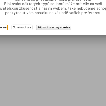
Blokování některých typů souborů může mít vliv na vaši
ivatelskou zkušenost s naším webem, také nebudeme scho
poskytnout vám nabídku na základě vašich preferencí.
avení
Odmítnout vše
Přijmout všechny cookies