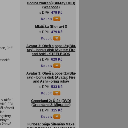
Hodina zmizení (Blu-ray UHD)
(Weapons)
s DPH:
479 Kč
Mlátička (Blu-ray) ()
s DPH:
479 Kč
Avatar 3: Oheň a popel 2x(Blu-
ce, Jeff
ray) - bonus disk (Avatar: Fire
and Ash) - STEELBOOK
s DPH:
629 Kč
německé
Avatar 3: Oheň a popel 2x(Blu-
ray) - bonus disk (Avatar: Fire
and Ash) - oring rukáv
s DPH:
533 Kč
v akční
Greenland 2: Útěk (DVD)
ědků FBI,
(Greenland 2: Migration)
čí převzít
s DPH:
315 Kč
k a
ngstery,
telným
ou žhavé
Furiosa: Sága Šíleného Maxe