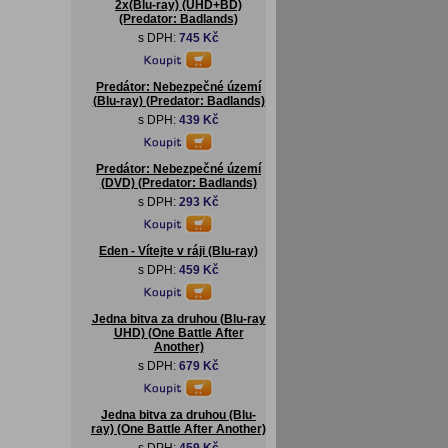
2x(Blu-ray) (UHD+BD)
(Predator: Badlands)
s DPH:
745 Kč
Predátor: Nebezpečné území
(Blu-ray) (Predator: Badlands)
s DPH:
439 Kč
Predátor: Nebezpečné území
(DVD) (Predator: Badlands)
s DPH:
293 Kč
Eden - Vítejte v ráji (Blu-ray)
s DPH:
459 Kč
Jedna bitva za druhou (Blu-ray
UHD) (One Battle After
Another)
s DPH:
679 Kč
Jedna bitva za druhou (Blu-
ray) (One Battle After Another)