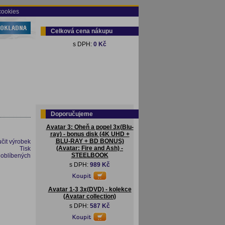
cookies
Celková cena nákupu
s DPH:
0 Kč
Doporučujeme
Avatar 3: Oheň a popel 3x(Blu-
ray) - bonus disk (4K UHD +
BLU-RAY + BD BONUS)
čit výrobek
(Avatar: Fire and Ash) -
Tisk
STEELBOOK
 oblíbených
s DPH:
989 Kč
Avatar 1-3 3x(DVD) - kolekce
(Avatar collection)
s DPH:
587 Kč