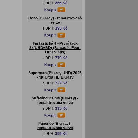
s DPH:
266 Kč
Ucho (Blu-ray) - remastrovaná
verze
s DPH:
395 Kč
Fantastická 4 - První krok
2x(UHD+BD) (Fantastic Four:
First Steps)
s DPH:
779 Kč
Superman (Blu-ray UHD) 2025
- 4K Ultra HD Blu-ray
s DPH:
727 Kč
Skřivánci na niti (Blu-ray) -
remastrovaná verze
s DPH:
395 Kč
Pupendo (Blu-ray) -
remastrovaná verze
s DPH:
399 Kč