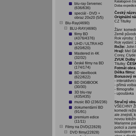
Katalogové čís
blu-ray červenec
Doba expedice
(636/636)
Český náze
speciál - DVD +
Originální n
obraz 20x20 (5/5)
CZ Titulky
Blu-Ray(4690)
BLU-RAY(4690)
Žánr: komedi
filmy BD
Země původ
(4376/4376)
Rok výroby:
Rok vydání:
UHD / ULTRA HD
Režie:
John
(620/620)
Hrají:
Mel Gib
Mastered in 4K
Corey, Clyde
(32/32)
ZVUK Dolby 
české filmy na BD
Titulky:
ČES
(174/174)
Fotmát obra
Délka filmu:
BD steelbook
Bonusový ma
(622/622)
- interaktivn
BD DIGIBOOK
- přímá volb
(30/30)
- filmografie
3D blu-ray
- upoutávka
(435/435)
music BD (236/236)
Stručný obs
VŠECHNY ŽE
dokumentární BD
komedii reži
(91/91)
ale znejistí,
premium edice
novou totožno
(11/11)
Marianne pak 
Filmy na DVD(22828)
policií a za
soubojem ve 
DVD filmy(22828)