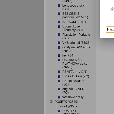
(13/13)
bonusové disky
už
(5/5)
BEZ ČESKÉ
podpory (281/281)
KARAOKE (11/11)
Upomínkové
Nast
Předměty (3/3)
Playstation Portable
(1/1)
VHS originál (33/33)
Obaly na DVD a BD
(28/28)
hry PS4
OSCAROVÁ +
PLATINOVÁ edice
(76/76)
PS VITA - hry (1/1)
DVD s tričkem (2/2)
PSP playstation
(1/1)
originál COVER
(7/7)
fotbalové dresy
POŠETKY(3589)
pošetky(3589)
POŠETKY