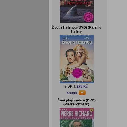
Život s Helenou (DVD) (Raising
Helen)
s DPH:
278 Kč
Život plný malérů (DVD)
(Pierre Richard)