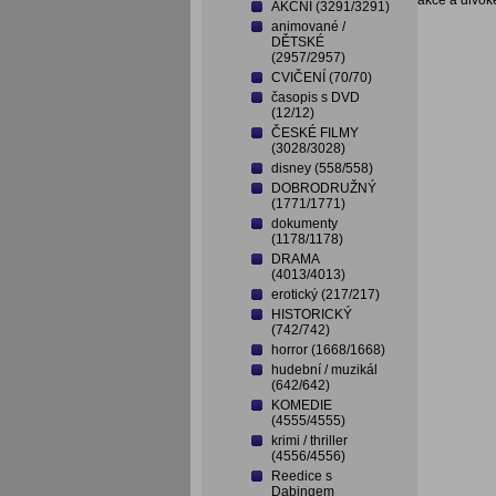
akce a divok
AKČNÍ (3291/3291)
animované /
DĚTSKÉ
(2957/2957)
CVIČENÍ (70/70)
časopis s DVD
(12/12)
ČESKÉ FILMY
(3028/3028)
disney (558/558)
DOBRODRUŽNÝ
(1771/1771)
dokumenty
(1178/1178)
DRAMA
(4013/4013)
erotický (217/217)
HISTORICKÝ
(742/742)
horror (1668/1668)
hudební / muzikál
(642/642)
KOMEDIE
(4555/4555)
krimi / thriller
(4556/4556)
Reedice s
Dabingem