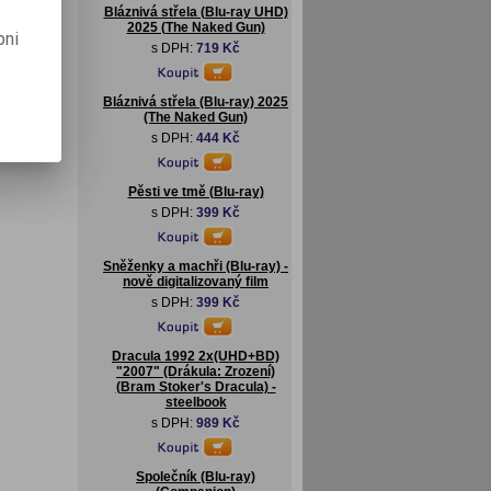
Bláznivá střela (Blu-ray UHD)
2025 (The Naked Gun)
pni
s DPH:
719 Kč
Bláznivá střela (Blu-ray) 2025
(The Naked Gun)
s DPH:
444 Kč
Pěsti ve tmě (Blu-ray)
s DPH:
399 Kč
Sněženky a machři (Blu-ray) -
nově digitalizovaný film
s DPH:
399 Kč
Dracula 1992 2x(UHD+BD)
"2007" (Drákula: Zrození)
(Bram Stoker's Dracula) -
steelbook
s DPH:
989 Kč
Společník (Blu-ray)