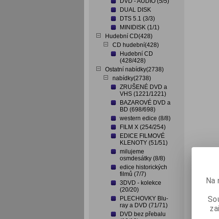
DVD - AUDIO (5/5)
DUAL DISK
DTS 5.1 (3/3)
MINIDISK (1/1)
Hudební CD(428)
CD hudební(428)
Hudební CD
(428/428)
Ostatní nabídky(2738)
nabídky(2738)
ZRUŠENÉ DVD a
VHS (1221/1221)
BAZAROVÉ DVD a
BD (698/698)
western edice (8/8)
FILM X (254/254)
EDICE FILMOVÉ
KLENOTY (51/51)
milujeme
osmdesátky (8/8)
edice historických
filmů (7/7)
Na 
3DVD - kolekce
(20/20)
Sou
PLECHOVKY Blu-
ray a DVD (71/71)
za
DVD bez přebalu