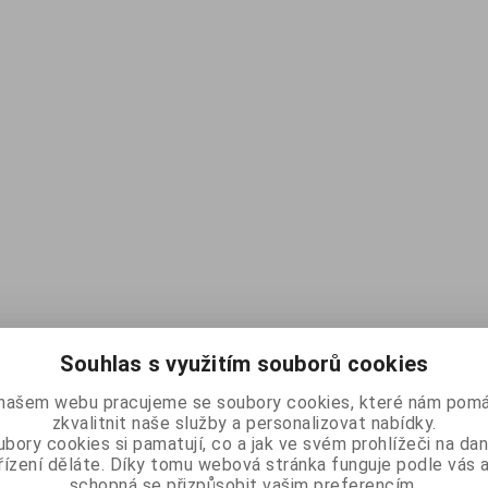
Souhlas s využitím souborů cookies
našem webu pracujeme se soubory cookies, které nám pomá
zkvalitnit naše služby a personalizovat nabídky.
bory cookies si pamatují, co a jak ve svém prohlížeči na d
řízení děláte. Díky tomu webová stránka funguje podle vás a
schopná se přizpůsobit vašim preferencím.