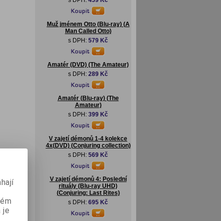
s DPH:
459 Kč
Muž jménem Otto (Blu-ray) (A
Man Called Otto)
s DPH:
579 Kč
Amatér (DVD) (The Amateur)
s DPH:
289 Kč
Amatér (Blu-ray) (The
Amateur)
s DPH:
399 Kč
V zajetí démonů 1-4 kolekce
4x(DVD) (Conjuring collection)
s DPH:
569 Kč
V zajetí démonů 4: Poslední
hají
rituály (Blu-ray UHD)
(Conjuring: Last Rites)
aném
s DPH:
695 Kč
 je