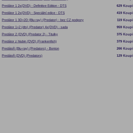
Predátor 1 2x(DVD) - Definitive Edition - DTS
629
Predátor 1 2x(DVD) - Speciální edice - DTS
419
Predátor 1 3D+2D (Blu-ray) (Predator) - bez CZ podpory
119
Predátor 1+2 (dts) (Predator) 4x(DVD) - sada
959
Predátor 2 (DVD) (Predator 2) - Titulky
375
Predátor z hlubin (DVD) (Frankenfish)
379
Predátoři (Blu-ray) (Predators) - Bonton
266
Predátoři (DVD) (Predators)
129