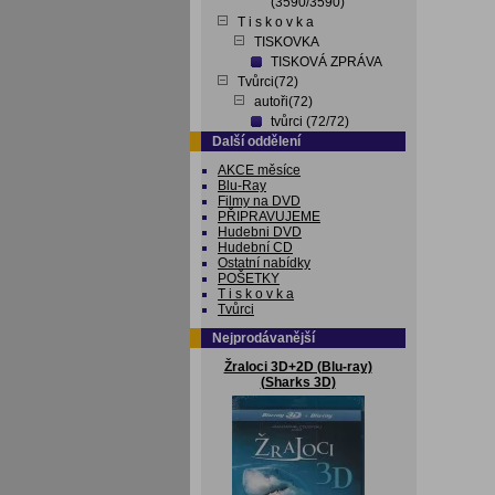
(3590/3590)
T i s k o v k a
TISKOVKA
TISKOVÁ ZPRÁVA
Tvůrci(72)
autoři(72)
tvůrci (72/72)
Další oddělení
AKCE měsíce
Blu-Ray
Filmy na DVD
PŘIPRAVUJEME
Hudebni DVD
Hudební CD
Ostatní nabídky
POŠETKY
T i s k o v k a
Tvůrci
Nejprodávanější
Žraloci 3D+2D (Blu-ray)
(Sharks 3D)