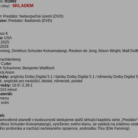
lo:
D12602
SKLADEM
 (dny):
v:
Predátor: Nebezpečné území (DVD)
ázev:
Predator: Badlands (DVD)
sci-fi
u:
USA
2025
2026
nning, Dimitrius Schuster-Koloamatangi, Reuben de Jong, Alison Wright, Matt Duff
rachtenberg
f Cutter
h Schachner, Benjamin Wallfisch
ick Aison
rmáty:
anglicky Dolby Digital 5.1 / italsky Dolby Digital 5.1 / německy Dolby Digital 5
é, anglické pro neslyšící, italské, německé, polské
ormáty:
16:9 / 2,39:1
103 minut
teriál:
í menu
a scén
ah:
nehostinné planetě v budoucnosti sledujeme další strhující kapitolu série „Predátor
mitrius Schuster-Koloamatangi), vyvrženec svého klanu, se vydává na zrádnou cest
ího protivníka a nachází nečekaného spojence, androidku Thiu (Elle Fanning).