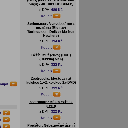
(UHD) (Furiosa: The Mad Max
Saga) - 4K Ultra HD Blu-ray
s DPH:
489 Kč
Springsteen: Vysvoboď mě z
neznáma (Blu-ray)
(Springsteen: Deliver Me from
Nowhere)
s DPH:
394 Kč
Běžící muž (2025) (DVD)
(Running Man)
s DPH:
322 Kč
Zootropolis: Město zvířat
kolekce 1.+2. kolekce 2x(DVD)
s DPH:
395 Kč
Zootropolis: Město zvířat 2
(DVD)
s DPH:
322 Kč
Predátor: Nebezpečné území