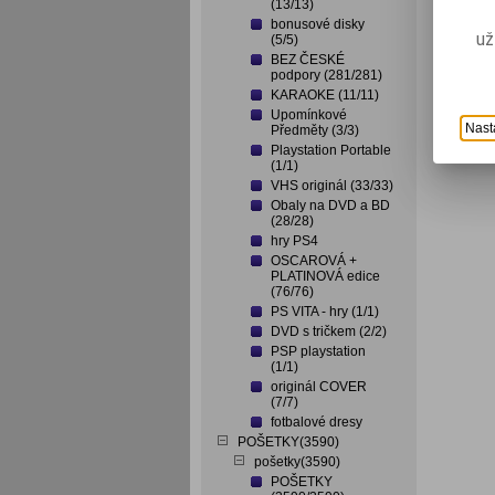
(13/13)
bonusové disky
už
(5/5)
BEZ ČESKÉ
podpory (281/281)
KARAOKE (11/11)
Upomínkové
Nast
Předměty (3/3)
Playstation Portable
(1/1)
VHS originál (33/33)
Obaly na DVD a BD
(28/28)
hry PS4
OSCAROVÁ +
PLATINOVÁ edice
(76/76)
PS VITA - hry (1/1)
DVD s tričkem (2/2)
PSP playstation
(1/1)
originál COVER
(7/7)
fotbalové dresy
POŠETKY(3590)
pošetky(3590)
POŠETKY