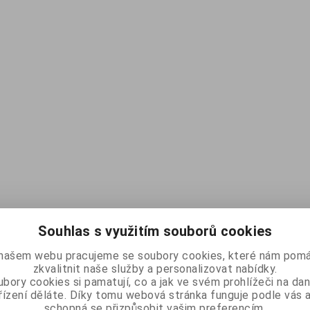
Souhlas s využitím souborů cookies
našem webu pracujeme se soubory cookies, které nám pomá
zkvalitnit naše služby a personalizovat nabídky.
bory cookies si pamatují, co a jak ve svém prohlížeči na d
řízení děláte. Díky tomu webová stránka funguje podle vás a
schopná se přizpůsobit vašim preferencím.