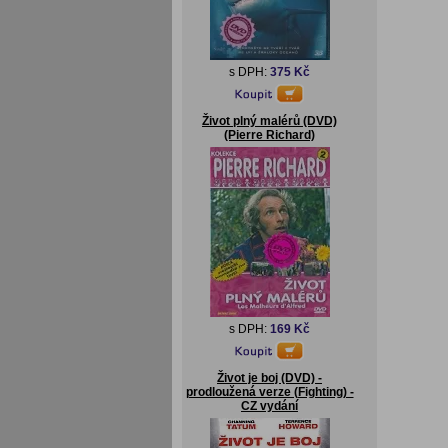
s DPH:
375 Kč
Život plný malérů (DVD)
(Pierre Richard)
s DPH:
169 Kč
Život je boj (DVD) -
prodloužená verze (Fighting) -
CZ vydání