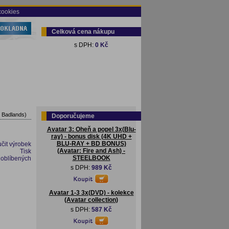
cookies
Celková cena nákupu
s DPH:
0 Kč
 Badlands)
Doporučujeme
Avatar 3: Oheň a popel 3x(Blu-
ray) - bonus disk (4K UHD +
BLU-RAY + BD BONUS)
čit výrobek
(Avatar: Fire and Ash) -
Tisk
STEELBOOK
 oblíbených
s DPH:
989 Kč
Avatar 1-3 3x(DVD) - kolekce
(Avatar collection)
s DPH:
587 Kč