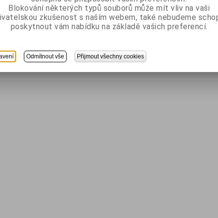
Blokování některých typů souborů může mít vliv na vaši
ivatelskou zkušenost s naším webem, také nebudeme scho
poskytnout vám nabídku na základě vašich preferencí.
avení
Odmítnout vše
Přijmout všechny cookies