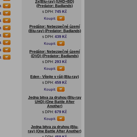
2x(Blu-ray) (UHD+BD)
(Predator: Badlands)
s DPH:
745 Kč
Predátor: Nebezpečné území
(Blu-ray) (Predator: Badlands)
s DPH:
439 Kč
Predátor: Nebezpečné území
(DVD) (Predator: Badlands)
s DPH:
293 Kč
Eden - Vítejte v ráji (Blu-ray)
s DPH:
459 Kč
Jedna bitva za druhou (Blu-ray
UHD) (One Battle After
Another)
s DPH:
679 Kč
Jedna bitva za druhou (Blu-
ray) (One Battle After Another)