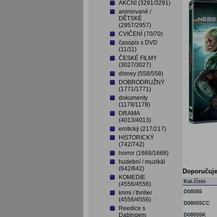
AKČNÍ (3291/3291)
animované /
DĚTSKÉ
(2957/2957)
CVIČENÍ (70/70)
časopis s DVD
(11/11)
ČESKÉ FILMY
(3027/3027)
disney (558/558)
DOBRODRUŽNÝ
(1771/1771)
dokumenty
(1178/1178)
DRAMA
(4013/4013)
erotický (217/217)
HISTORICKÝ
(742/742)
horror (1668/1668)
hudební / muzikál
(642/642)
Doporučuj
KOMEDIE
Kat.číslo
(4556/4556)
D08055
krimi / thriller
(4556/4556)
D08055CC
Reedice s
Dabingem
D08055K