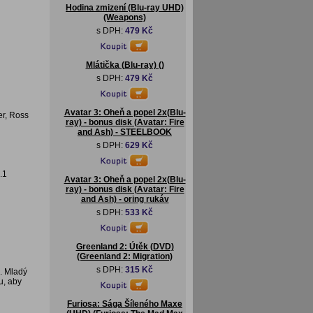
Hodina zmizení (Blu-ray UHD)
(Weapons)
s DPH:
479 Kč
Mlátička (Blu-ray) ()
s DPH:
479 Kč
Avatar 3: Oheň a popel 2x(Blu-
er, Ross
ray) - bonus disk (Avatar: Fire
and Ash) - STEELBOOK
s DPH:
629 Kč
.1
Avatar 3: Oheň a popel 2x(Blu-
ray) - bonus disk (Avatar: Fire
and Ash) - oring rukáv
s DPH:
533 Kč
Greenland 2: Útěk (DVD)
(Greenland 2: Migration)
s DPH:
315 Kč
“. Mladý
u, aby
Furiosa: Sága Šíleného Maxe