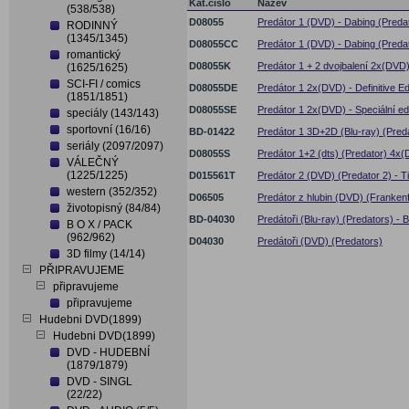
Kat.číslo
Název
(538/538)
D08055
Predátor 1 (DVD) - Dabing (Preda
RODINNÝ
(1345/1345)
D08055CC
Predátor 1 (DVD) - Dabing (Predat
romantický
D08055K
Predátor 1 + 2 dvojbalení 2x(DVD) 
(1625/1625)
SCI-FI / comics
D08055DE
Predátor 1 2x(DVD) - Definitive Ed
(1851/1851)
D08055SE
Predátor 1 2x(DVD) - Speciální e
speciály (143/143)
sportovní (16/16)
BD-01422
Predátor 1 3D+2D (Blu-ray) (Pred
seriály (2097/2097)
D08055S
Predátor 1+2 (dts) (Predator) 4x
VÁLEČNÝ
(1225/1225)
D015561T
Predátor 2 (DVD) (Predator 2) - Ti
western (352/352)
D06505
Predátor z hlubin (DVD) (Frankenf
životopisný (84/84)
BD-04030
Predátoři (Blu-ray) (Predators) - 
B O X / PACK
(962/962)
D04030
Predátoři (DVD) (Predators)
3D filmy (14/14)
PŘIPRAVUJEME
připravujeme
připravujeme
Hudebni DVD(1899)
Hudebni DVD(1899)
DVD - HUDEBNÍ
(1879/1879)
DVD - SINGL
(22/22)