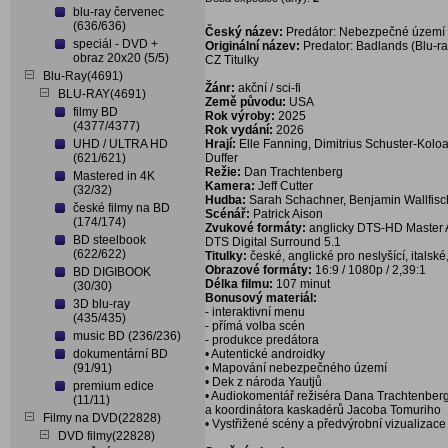
blu-ray červenec
(636/636)
Český název:
Predátor: Nebezpečné území (
speciál - DVD +
Originální název:
Predator: Badlands (Blu-ra
obraz 20x20 (5/5)
CZ Titulky
Blu-Ray(4691)
Žánr:
akční / sci-fi
BLU-RAY(4691)
Země původu:
USA
filmy BD
Rok výroby:
2025
(4377/4377)
Rok vydání:
2026
UHD / ULTRA HD
Hrají:
Elle Fanning, Dimitrius Schuster-Koloa
(621/621)
Duffer
Režie:
Dan Trachtenberg
Mastered in 4K
Kamera:
Jeff Cutter
(32/32)
Hudba:
Sarah Schachner, Benjamin Wallfisc
české filmy na BD
Scénář:
Patrick Aison
(174/174)
Zvukové formáty:
anglicky DTS-HD Master Aud
BD steelbook
DTS Digital Surround 5.1
(622/622)
Titulky:
české, anglické pro neslyšící, italské
Obrazové formáty:
16:9 / 1080p / 2,39:1
BD DIGIBOOK
Délka filmu:
107 minut
(30/30)
Bonusový materiál:
3D blu-ray
- interaktivní menu
(435/435)
- přímá volba scén
music BD (236/236)
- produkce predátora
dokumentární BD
• Autentické androidky
(91/91)
• Mapování nebezpečného území
• Dek z národa Yautjů
premium edice
• Audiokomentář režiséra Dana Trachtenber
(11/11)
a koordinátora kaskadérů Jacoba Tomuriho
Filmy na DVD(22828)
• Vystřižené scény a předvýrobní vizualizac
DVD filmy(22828)