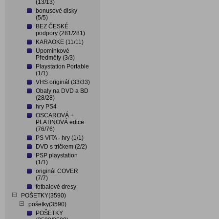
(13/13)
bonusové disky
(5/5)
BEZ ČESKÉ
podpory (281/281)
KARAOKE (11/11)
Upomínkové
Předměty (3/3)
Playstation Portable
(1/1)
VHS originál (33/33)
Obaly na DVD a BD
(28/28)
hry PS4
OSCAROVÁ +
PLATINOVÁ edice
(76/76)
PS VITA - hry (1/1)
DVD s tričkem (2/2)
PSP playstation
(1/1)
originál COVER
(7/7)
fotbalové dresy
POŠETKY(3590)
pošetky(3590)
POŠETKY