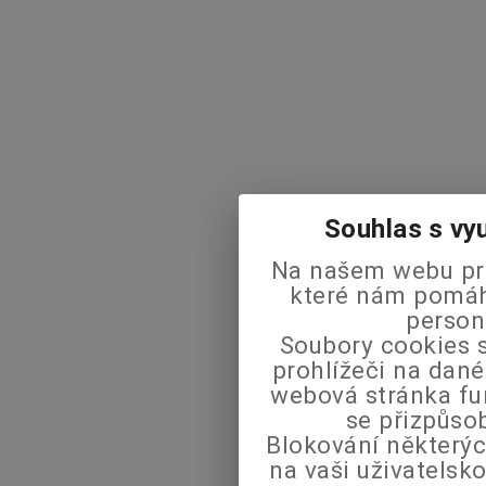
Souhlas s vy
Na našem webu pra
které nám pomáha
person
Soubory cookies s
prohlížeči na dané
webová stránka fu
se přizpůso
Blokování některýc
na vaši uživatels