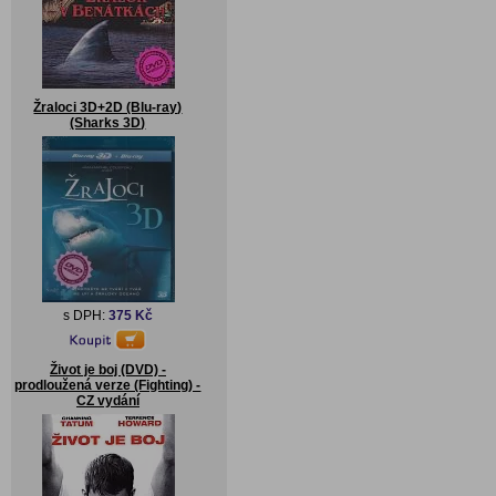
Žraloci 3D+2D (Blu-ray)
(Sharks 3D)
s DPH:
375 Kč
Život je boj (DVD) -
prodloužená verze (Fighting) -
CZ vydání