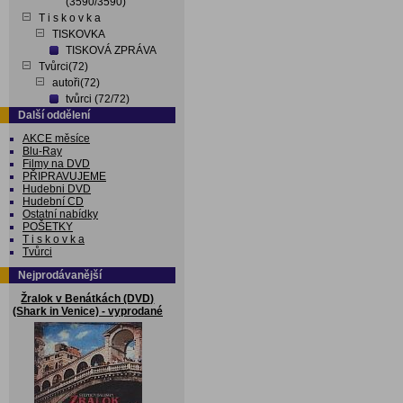
(3590/3590)
T i s k o v k a
TISKOVKA
TISKOVÁ ZPRÁVA
Tvůrci(72)
autoři(72)
tvůrci (72/72)
Další oddělení
AKCE měsíce
Blu-Ray
Filmy na DVD
PŘIPRAVUJEME
Hudebni DVD
Hudební CD
Ostatní nabídky
POŠETKY
T i s k o v k a
Tvůrci
Nejprodávanější
Žralok v Benátkách (DVD)
(Shark in Venice) - vyprodané