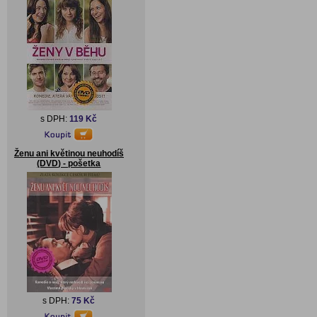
s DPH:
119 Kč
Ženu ani květinou neuhodíš
(DVD) - pošetka
s DPH:
75 Kč