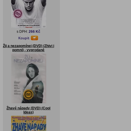
s DPH:
266 Kč
Žij a nezapomínej (DVD) (Zhivi i
pomni) - vyprodané
Žhavé nápady (DVD) (Cool
Ideas)