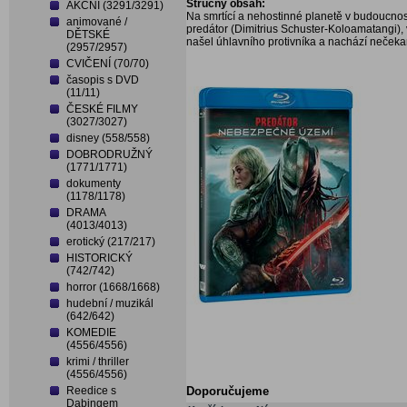
Stručný obsah:
AKČNÍ (3291/3291)
Na smrtící a nehostinné planetě v budoucnosti
animované /
predátor (Dimitrius Schuster-Koloamatangi),
DĚTSKÉ
našel úhlavního protivníka a nachází nečeka
(2957/2957)
CVIČENÍ (70/70)
časopis s DVD
(11/11)
ČESKÉ FILMY
(3027/3027)
disney (558/558)
DOBRODRUŽNÝ
(1771/1771)
dokumenty
(1178/1178)
DRAMA
(4013/4013)
erotický (217/217)
HISTORICKÝ
(742/742)
horror (1668/1668)
hudební / muzikál
(642/642)
KOMEDIE
(4556/4556)
krimi / thriller
(4556/4556)
Reedice s
Doporučujeme
Dabingem