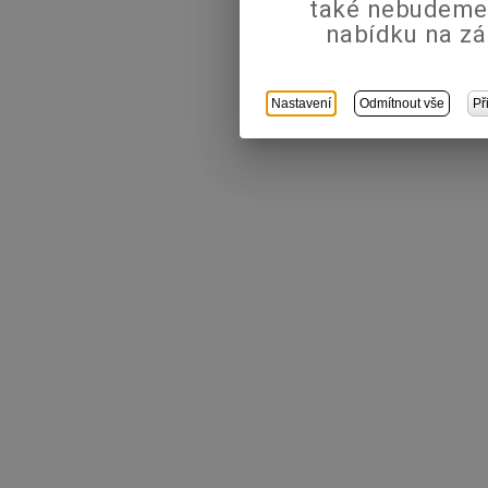
také nebudeme
nabídku na zá
Nastavení
Odmítnout vše
Př