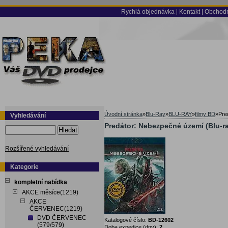
Rychlá objednávka
|
Kontakt
|
Obchodn
Úvodní stránka
»
Blu-Ray
»
BLU-RAY
»
filmy BD
»
Pre
Vyhledávání
Predátor: Nebezpečné území (Blu-ra
Hledat
Rozšířené vyhledávání
Kategorie
kompletní nabídka
AKCE měsíce(1219)
AKCE
ČERVENEC(1219)
DVD ČERVENEC
Katalogové číslo:
BD-12602
(579/579)
Doba expedice (dny):
2