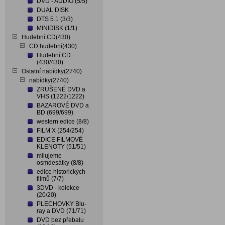
DVD - AUDIO (5/5)
DUAL DISK
DTS 5.1 (3/3)
MINIDISK (1/1)
Hudební CD(430)
CD hudební(430)
Hudební CD
(430/430)
Ostatní nabídky(2740)
nabídky(2740)
ZRUŠENÉ DVD a
VHS (1222/1222)
BAZAROVÉ DVD a
BD (699/699)
western edice (8/8)
FILM X (254/254)
EDICE FILMOVÉ
KLENOTY (51/51)
milujeme
osmdesátky (8/8)
edice historických
filmů (7/7)
3DVD - kolekce
(20/20)
PLECHOVKY Blu-
ray a DVD (71/71)
DVD bez přebalu