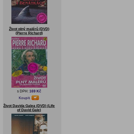
Život plný malérů (DVD)
(Pierre Richard)
s DPH:
169 Kč
Život Davida Galea (DVD) (Life
of David Gale)