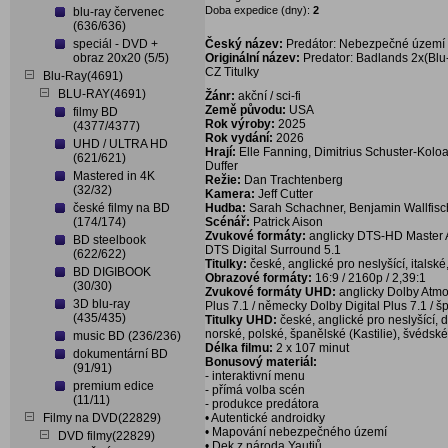
Doba expedice (dny):
2
blu-ray červenec
(636/636)
speciál - DVD +
Český název:
Predátor: Nebezpečné území 
obraz 20x20 (5/5)
Originální název:
Predator: Badlands 2x(Bl
CZ Titulky
Blu-Ray(4691)
BLU-RAY(4691)
Žánr:
akční / sci-fi
Země původu:
USA
filmy BD
Rok výroby:
2025
(4377/4377)
Rok vydání:
2026
UHD / ULTRA HD
Hrají:
Elle Fanning, Dimitrius Schuster-Koloa
(621/621)
Duffer
Mastered in 4K
Režie:
Dan Trachtenberg
(32/32)
Kamera:
Jeff Cutter
české filmy na BD
Hudba:
Sarah Schachner, Benjamin Wallfisc
(174/174)
Scénář:
Patrick Aison
Zvukové formáty:
anglicky DTS-HD Master Aud
BD steelbook
DTS Digital Surround 5.1
(622/622)
Titulky:
české, anglické pro neslyšící, italské
BD DIGIBOOK
Obrazové formáty:
16:9 / 2160p / 2,39:1
(30/30)
Zvukové formáty UHD:
anglicky Dolby Atmos
3D blu-ray
Plus 7.1 / německy Dolby Digital Plus 7.1 / š
(435/435)
Titulky UHD:
české, anglické pro neslyšící, 
norské, polské, španělské (Kastilie), švédské
music BD (236/236)
Délka filmu:
2 x 107 minut
dokumentární BD
Bonusový materiál:
(91/91)
- interaktivní menu
premium edice
- přímá volba scén
(11/11)
- produkce predátora
Filmy na DVD(22829)
• Autentické androidky
• Mapování nebezpečného území
DVD filmy(22829)
• Dek z národa Yautjů