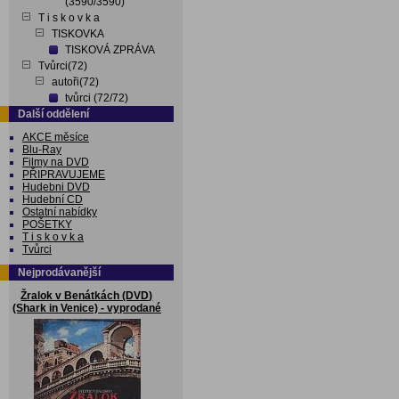
(3590/3590)
T i s k o v k a
TISKOVKA
TISKOVÁ ZPRÁVA
Tvůrci(72)
autoři(72)
tvůrci (72/72)
Další oddělení
AKCE měsíce
Blu-Ray
Filmy na DVD
PŘIPRAVUJEME
Hudebni DVD
Hudební CD
Ostatní nabídky
POŠETKY
T i s k o v k a
Tvůrci
Nejprodávanější
Žralok v Benátkách (DVD)
(Shark in Venice) - vyprodané