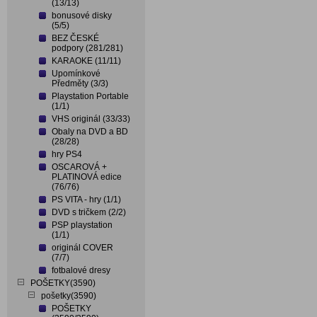
(13/13)
bonusové disky
(5/5)
BEZ ČESKÉ
podpory (281/281)
KARAOKE (11/11)
Upomínkové
Předměty (3/3)
Playstation Portable
(1/1)
VHS originál (33/33)
Obaly na DVD a BD
(28/28)
hry PS4
OSCAROVÁ +
PLATINOVÁ edice
(76/76)
PS VITA - hry (1/1)
DVD s tričkem (2/2)
PSP playstation
(1/1)
originál COVER
(7/7)
fotbalové dresy
POŠETKY(3590)
pošetky(3590)
POŠETKY