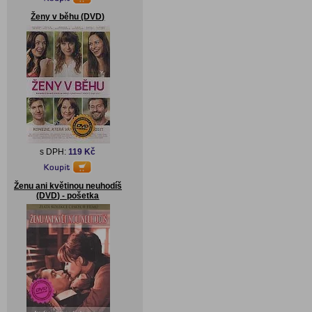
Ženy v běhu (DVD)
s DPH:
119 Kč
Ženu ani květinou neuhodíš
(DVD) - pošetka