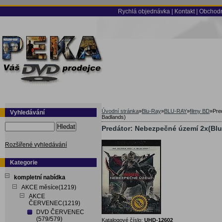
Rychlá objednávka
|
Kontakt
|
Obchodn
Úvodní stránka
»
Blu-Ray
»
BLU-RAY
»
filmy BD
»
Pre
Vyhledávání
Badlands)
Hledat
Predátor: Nebezpečné území 2x(Blu
Rozšířené vyhledávání
Kategorie
kompletní nabídka
AKCE měsíce(1219)
AKCE
ČERVENEC(1219)
DVD ČERVENEC
(579/579)
Katalogové číslo:
UHD-12602