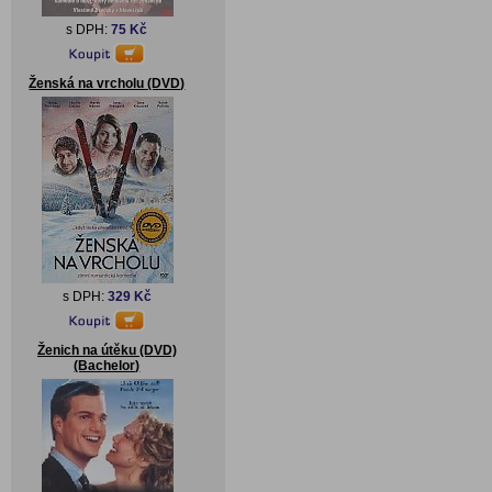
s DPH:
75 Kč
Ženská na vrcholu (DVD)
s DPH:
329 Kč
Ženich na útěku (DVD)
(Bachelor)