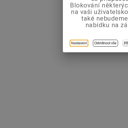
Blokování některýc
na vaši uživatels
také nebudeme
nabídku na zá
Nastavení
Odmítnout vše
Př