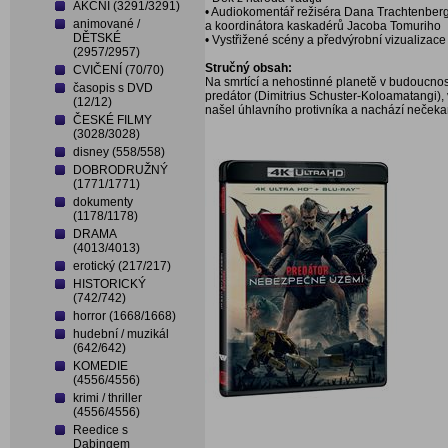
AKČNÍ (3291/3291)
• Audiokomentář režiséra Dana Trachtenber
animované /
a koordinátora kaskadérů Jacoba Tomuriho
DĚTSKÉ
• Vystřižené scény a předvýrobní vizualizac
(2957/2957)
Stručný obsah:
CVIČENÍ (70/70)
Na smrtící a nehostinné planetě v budoucnosti
časopis s DVD
predátor (Dimitrius Schuster-Koloamatangi),
(12/12)
našel úhlavního protivníka a nachází nečeka
ČESKÉ FILMY
(3028/3028)
disney (558/558)
DOBRODRUŽNÝ
(1771/1771)
dokumenty
(1178/1178)
DRAMA
(4013/4013)
erotický (217/217)
HISTORICKÝ
(742/742)
horror (1668/1668)
hudební / muzikál
(642/642)
KOMEDIE
(4556/4556)
krimi / thriller
(4556/4556)
Reedice s
Dabingem