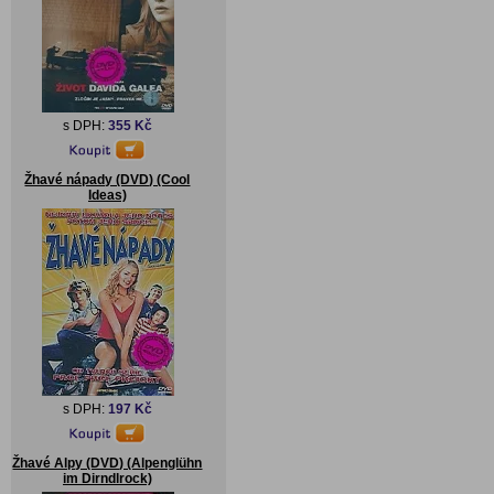
s DPH:
355 Kč
Žhavé nápady (DVD) (Cool
Ideas)
s DPH:
197 Kč
Žhavé Alpy (DVD) (Alpenglühn
im Dirndlrock)