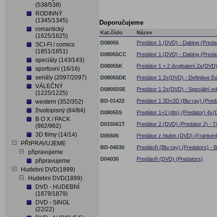
(538/538)
RODINNÝ
(1345/1345)
Doporučujeme
romantický
Kat.číslo
Název
(1625/1625)
D08055
Predátor 1 (DVD) - Dabing (Preda
SCI-FI / comics
(1851/1851)
D08055CC
Predátor 1 (DVD) - Dabing (Predat
speciály (143/143)
D08055K
Predátor 1 + 2 dvojbalení 2x(DVD) 
sportovní (16/16)
seriály (2097/2097)
D08055DE
Predátor 1 2x(DVD) - Definitive Ed
VÁLEČNÝ
D08055SE
Predátor 1 2x(DVD) - Speciální e
(1225/1225)
BD-01422
Predátor 1 3D+2D (Blu-ray) (Pred
western (352/352)
životopisný (84/84)
D08055S
Predátor 1+2 (dts) (Predator) 4x
B O X / PACK
D015561T
Predátor 2 (DVD) (Predator 2) - Ti
(962/962)
3D filmy (14/14)
D06505
Predátor z hlubin (DVD) (Frankenf
PŘIPRAVUJEME
BD-04030
Predátoři (Blu-ray) (Predators) - 
připravujeme
D04030
Predátoři (DVD) (Predators)
připravujeme
Hudebni DVD(1899)
Hudebni DVD(1899)
DVD - HUDEBNÍ
(1879/1879)
DVD - SINGL
(22/22)