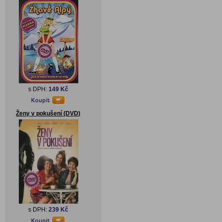
s DPH:
149 Kč
Ženy v pokušení (DVD)
s DPH:
239 Kč