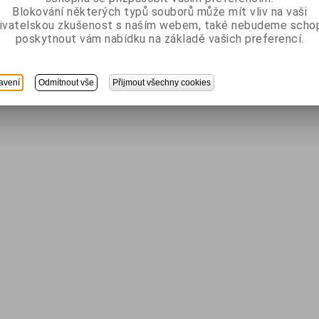
Blokování některých typů souborů může mít vliv na vaši
ivatelskou zkušenost s naším webem, také nebudeme scho
poskytnout vám nabídku na základě vašich preferencí.
avení
Odmítnout vše
Přijmout všechny cookies