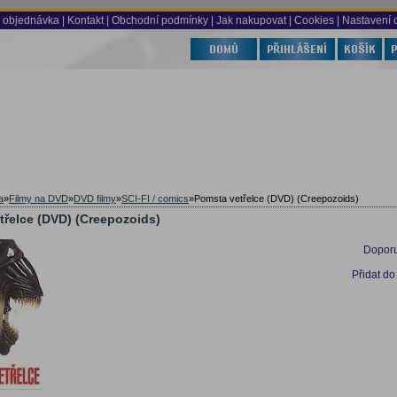
 objednávka
|
Kontakt
|
Obchodní podmínky
|
Jak nakupovat
| Cookies
| Nastavení 
a
»
Filmy na DVD
»
DVD filmy
»
SCI-FI / comics
»
Pomsta vetřelce (DVD) (Creepozoids)
třelce (DVD) (Creepozoids)
Doporu
Přidat do