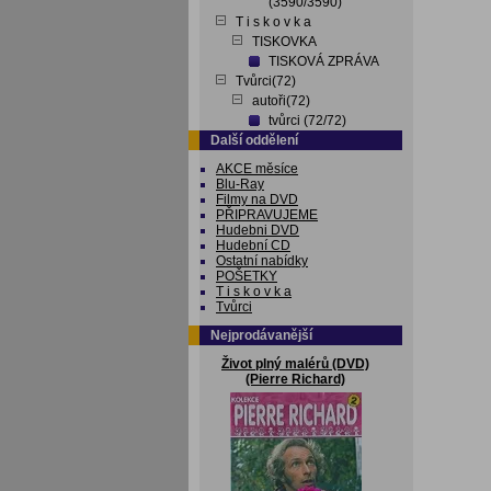
(3590/3590)
T i s k o v k a
TISKOVKA
TISKOVÁ ZPRÁVA
Tvůrci(72)
autoři(72)
tvůrci (72/72)
Další oddělení
AKCE měsíce
Blu-Ray
Filmy na DVD
PŘIPRAVUJEME
Hudebni DVD
Hudební CD
Ostatní nabídky
POŠETKY
T i s k o v k a
Tvůrci
Nejprodávanější
Život plný malérů (DVD)
(Pierre Richard)