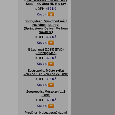
(UHD) (Furiosa: The Mad Max
Saga) - 4K Ultra HD Blu-ray
s DPH:
489 Kč
Springsteen: Vysvoboď mě z
neznáma (Blu-ray)
(Springsteen: Deliver Me from
Nowhere)
s DPH:
394 Kč
Běžící muž (2025) (DVD)
(Running Man)
s DPH:
322 Kč
Zootropolis: Město zvířat
kolekce 1.+2. kolekce 2x(DVD)
s DPH:
395 Kč
Zootropolis: Město zvířat 2
(DVD)
s DPH:
322 Kč
Predátor: Nebezpečné území