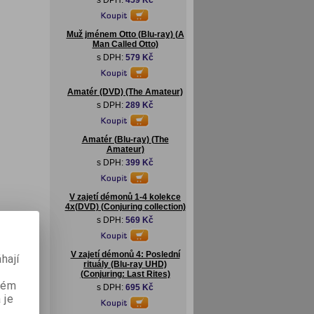
s DPH:
459 Kč
Muž jménem Otto (Blu-ray) (A
Man Called Otto)
s DPH:
579 Kč
Amatér (DVD) (The Amateur)
s DPH:
289 Kč
Amatér (Blu-ray) (The
Amateur)
s DPH:
399 Kč
V zajetí démonů 1-4 kolekce
4x(DVD) (Conjuring collection)
s DPH:
569 Kč
V zajetí démonů 4: Poslední
hají
rituály (Blu-ray UHD)
(Conjuring: Last Rites)
aném
s DPH:
695 Kč
 je