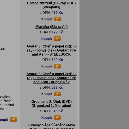
Hodina zmizení (Blu-ray UHD)
(Weapons)
s DPH:
479 Kč
Mlátička (Blu-ray) ()
s DPH:
479 Kč
Avatar 3: Oheň a popel 2x(Blu-
lson
ray) - bonus disk (Avatar: Fire
and Ash) - STEELBOOK
s DPH:
629 Kč
Avatar 3: Oheň a popel 2x(Blu-
ray) - bonus disk (Avatar: Fire
and Ash) - oring rukáv
s DPH:
533 Kč
enských
h životů.
Greenland 2: Útěk (DVD)
e. Začíná
(Greenland 2: Migration)
kými
s DPH:
315 Kč
Furiosa: Sága Šíleného Maxe