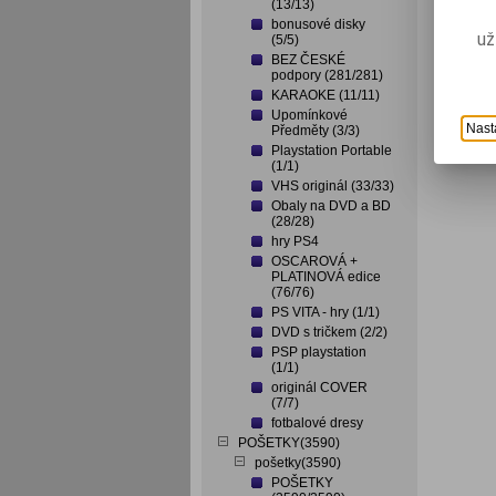
(13/13)
bonusové disky
už
(5/5)
BEZ ČESKÉ
podpory (281/281)
KARAOKE (11/11)
Upomínkové
Nast
Předměty (3/3)
Playstation Portable
(1/1)
VHS originál (33/33)
Obaly na DVD a BD
(28/28)
hry PS4
OSCAROVÁ +
PLATINOVÁ edice
(76/76)
PS VITA - hry (1/1)
DVD s tričkem (2/2)
PSP playstation
(1/1)
originál COVER
(7/7)
fotbalové dresy
POŠETKY(3590)
pošetky(3590)
POŠETKY