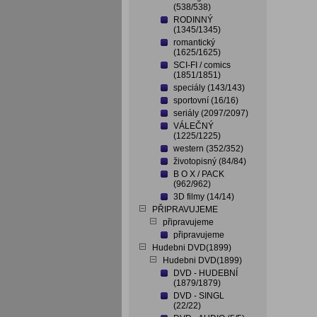
(538/538)
RODINNÝ
(1345/1345)
romantický
(1625/1625)
SCI-FI / comics
(1851/1851)
speciály (143/143)
sportovní (16/16)
seriály (2097/2097)
VÁLEČNÝ
(1225/1225)
western (352/352)
životopisný (84/84)
B O X / PACK
(962/962)
3D filmy (14/14)
PŘIPRAVUJEME
připravujeme
připravujeme
Hudebni DVD(1899)
Hudebni DVD(1899)
DVD - HUDEBNÍ
(1879/1879)
DVD - SINGL
(22/22)