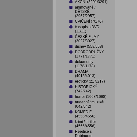
AKČNÍ (3291/3291)
animované /
DĚTSKÉ
(2957/2957)
CVIČENÍ (70/70)
časopis s DVD
(11/11)
ČESKÉ FILMY
(3027/3027)
disney (558/558)
DOBRODRUŽNÝ
(1771/1771)
dokumenty
(1178/1178)
DRAMA
(4013/4013)
erotický (217/217)
HISTORICKÝ
(742/742)
horror (1668/1668)
hudební / muzikál
(642/642)
KOMEDIE
(4556/4556)
krimi / thriller
(4556/4556)
Reedice s
Dabingem