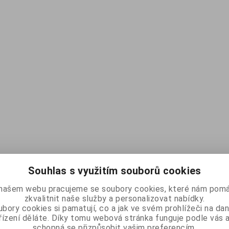
Souhlas s využitím souborů cookies
našem webu pracujeme se soubory cookies, které nám pomá
zkvalitnit naše služby a personalizovat nabídky.
bory cookies si pamatují, co a jak ve svém prohlížeči na d
řízení děláte. Díky tomu webová stránka funguje podle vás a
schopná se přizpůsobit vašim preferencím.