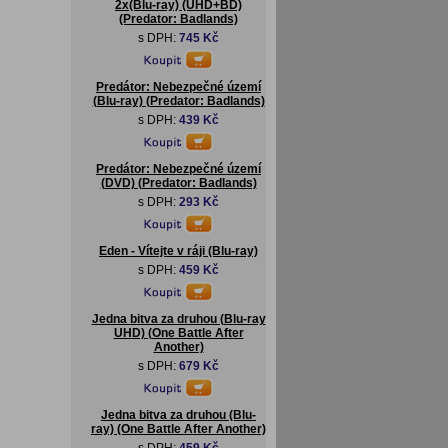
2x(Blu-ray) (UHD+BD)
(Predator: Badlands)
s DPH:
745 Kč
Predátor: Nebezpečné území
(Blu-ray) (Predator: Badlands)
s DPH:
439 Kč
Predátor: Nebezpečné území
(DVD) (Predator: Badlands)
s DPH:
293 Kč
Eden - Vítejte v ráji (Blu-ray)
s DPH:
459 Kč
Jedna bitva za druhou (Blu-ray
UHD) (One Battle After
Another)
s DPH:
679 Kč
Jedna bitva za druhou (Blu-
ray) (One Battle After Another)