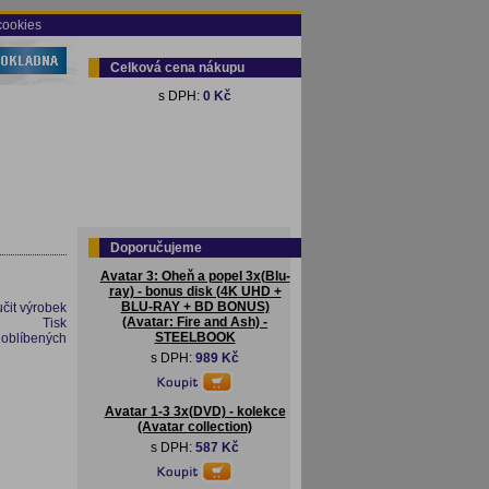
cookies
Celková cena nákupu
s DPH:
0 Kč
Doporučujeme
Avatar 3: Oheň a popel 3x(Blu-
ray) - bonus disk (4K UHD +
BLU-RAY + BD BONUS)
čit výrobek
(Avatar: Fire and Ash) -
Tisk
STEELBOOK
 oblíbených
s DPH:
989 Kč
Avatar 1-3 3x(DVD) - kolekce
(Avatar collection)
s DPH:
587 Kč