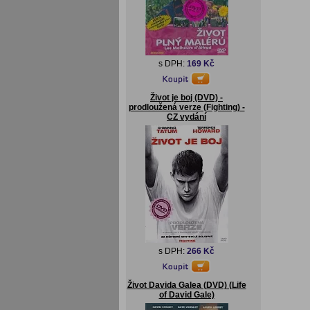
s DPH:
169 Kč
Život je boj (DVD) -
prodloužená verze (Fighting) -
CZ vydání
s DPH:
266 Kč
Život Davida Galea (DVD) (Life
of David Gale)