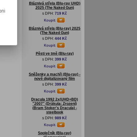
Bláznivá střela (Blu-ray UHD)
2025 (The Naked Gun)
pni
s DPH:
719 Kč
Bláznivá střela (Blu-ray) 2025
(The Naked Gun)
s DPH:
444 Kč
Pěsti ve tmě (Blu-ray)
s DPH:
399 Kč
Sněženky a machři (Blu-ray) -
nově digitalizovaný film
s DPH:
399 Kč
Dracula 1992 2x(UHD+BD)
"2007" (Drákula: Zrození)
(Bram Stoker's Dracula) -
steelbook
s DPH:
989 Kč
Společník (Blu-ray)