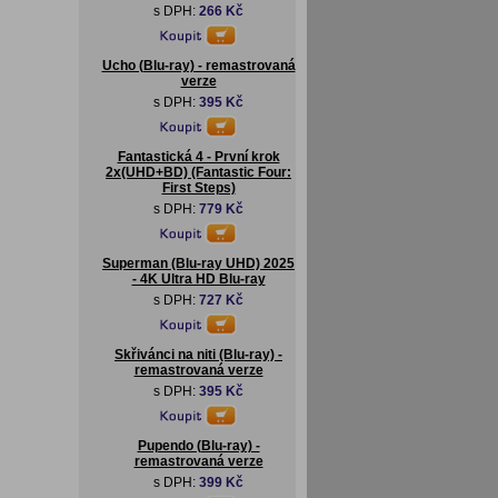
s DPH:
266 Kč
Ucho (Blu-ray) - remastrovaná
verze
s DPH:
395 Kč
Fantastická 4 - První krok
2x(UHD+BD) (Fantastic Four:
First Steps)
s DPH:
779 Kč
Superman (Blu-ray UHD) 2025
- 4K Ultra HD Blu-ray
s DPH:
727 Kč
Skřivánci na niti (Blu-ray) -
remastrovaná verze
s DPH:
395 Kč
Pupendo (Blu-ray) -
remastrovaná verze
s DPH:
399 Kč