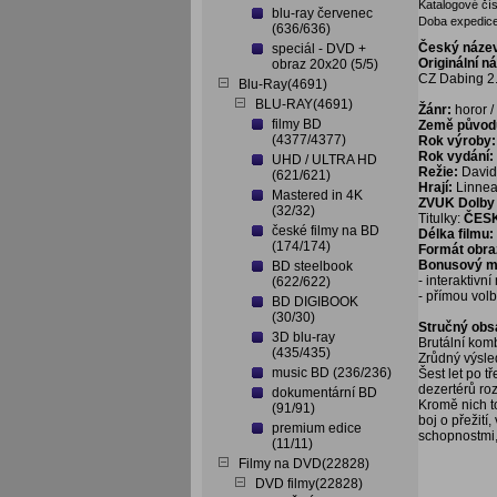
Katalogové čís
blu-ray červenec
Doba expedice
(636/636)
Český náze
speciál - DVD +
Originální n
obraz 20x20 (5/5)
CZ Dabing 2.
Blu-Ray(4691)
BLU-RAY(4691)
Žánr:
horor / 
filmy BD
Země původ
(4377/4377)
Rok výroby:
Rok vydání:
UHD / ULTRA HD
Režie:
David
(621/621)
Hrají:
Linnea
Mastered in 4K
ZVUK Dolby 
(32/32)
Titulky:
ČES
české filmy na BD
Délka filmu:
(174/174)
Formát obra
Bonusový ma
BD steelbook
- interaktivn
(622/622)
- přímou vol
BD DIGIBOOK
(30/30)
Stručný obs
3D blu-ray
Brutální kom
(435/435)
Zrůdný výsle
music BD (236/236)
Šest let po t
dezertérů ro
dokumentární BD
Kromě nich t
(91/91)
boj o přežití
premium edice
schopnostmi, 
(11/11)
Filmy na DVD(22828)
DVD filmy(22828)