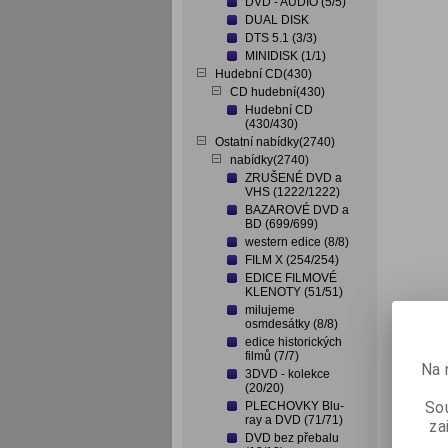
DVD - AUDIO (5/5)
DUAL DISK
DTS 5.1 (3/3)
MINIDISK (1/1)
Hudební CD(430)
CD hudební(430)
Hudební CD
(430/430)
Ostatní nabídky(2740)
nabídky(2740)
ZRUŠENÉ DVD a
VHS (1222/1222)
BAZAROVÉ DVD a
BD (699/699)
western edice (8/8)
FILM X (254/254)
EDICE FILMOVÉ
KLENOTY (51/51)
milujeme
osmdesátky (8/8)
edice historických
filmů (7/7)
Na 
3DVD - kolekce
(20/20)
Sou
PLECHOVKY Blu-
ray a DVD (71/71)
za
DVD bez přebalu