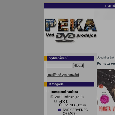
Rychlá
Úvodní stránk
Vyhledávání
Pomsta ve
Hledat
Rozšířené vyhledávání
Kategorie
kompletní nabídka
AKCE měsíce(1219)
AKCE
ČERVENEC(1219)
DVD ČERVENEC
(579/579)