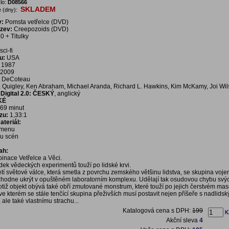
lo:
D08566
SKLADEM
 (dny):
v:
Pomsta vetřelce (DVD)
ázev:
Creepozoids (DVD)
0 + Titulky
sci-fi
u:
USA
1987
2009
 DeCoteau
 Quigley, Ken Abraham, Michael Aranda, Richard L. Hawkins, Kim McKamy, Joi Wi
Digital 2.0: ČESKÝ
, anglický
KÉ
69 minut
zu:
1,33:1
teriál:
í menu
bu scén
ah:
binace Vetřelce a Věci.
dek vědeckých experimentů touží po lidské krvi.
řetí světové válce, která smetla z povrchu zemského většinu lidstva, se skupina voj
zhodne ukrýt v opuštěném laboratorním komplexu. Udělají tak osudovou chybu svýc
otiž objekt obývá také obří zmutované monstrum, které touží po jejich čerstvém mas
, ve kterém se stále tenčící skupina přeživších musí postavit nejen příšeře s nadlids
ale také vlastnímu strachu...
Katalogová cena s DPH:
199
Akční sleva
4