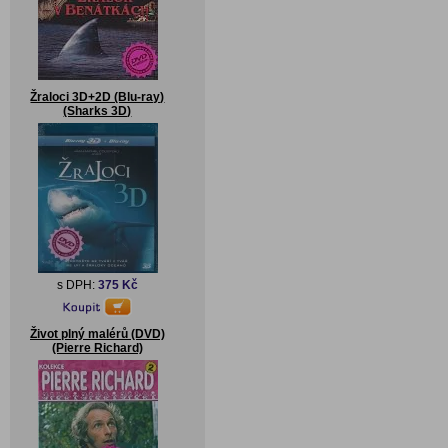
Žraloci 3D+2D (Blu-ray)
(Sharks 3D)
s DPH:
375 Kč
Život plný malérů (DVD)
(Pierre Richard)