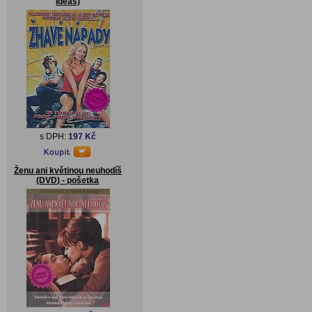
Ideas)
s DPH:
197 Kč
Ženu ani květinou neuhodíš
(DVD) - pošetka