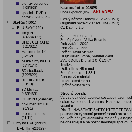
blu-ray červenec
(636/636)
Katalogové číslo:
0028PS
SKLADEM
Doba expedice (dny):
speciál - DVD +
obraz 20x20 (5/5)
Český název: Planety 7 - Život (DVD)
Blu-Ray(4691)
Originální název: Planets, The (DVD)
CZ Dabing 2.0
BLU-RAY(4691)
filmy BD
Žánr: dokumentární
(4377/4377)
Země původu: Velká Británie
UHD / ULTRA HD
Rok vydání: 2008
(621/621)
Rok výroby: 1999
Mastered in 4K
Režie: David McNab
(32/32)
Hrají: Karen Stone, Samuel West
ZVUK Dolby Digital 2.0: ČESKÝ
české filmy na BD
Titulky: -
(174/174)
Délka filmu: 49 minut
BD steelbook
Formát obrazu: 1,33:1
(622/622)
Bonusový materiál:
BD DIGIBOOK
- interaktivní menu
(30/30)
- přímá volba scén
3D blu-ray
Stručný obsah:
(435/435)
Vzrušujúca obohacujúca cesta po našom solá
music BD (236/236)
celom svete opäť k vesmíru. Rozpráva príbeh
dokumentární BD
vesmíru.
(91/91)
Disk 7 - NAVŠTIVTE SVĚTY, KTERÉ PŘESAHUJÍ
premium edice
posledních výzkumů pomocí robotů na okolní
(11/11)
neuveřejněnými archivními materiály a nejno
nejobsáhlejší a nejpozoruhodnější zprávou o
Filmy na DVD(22829)
DVD filmy(22829)