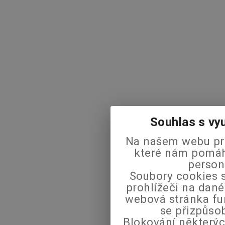
Souhlas s vy
Na našem webu pra
které nám pomáha
person
Soubory cookies s
prohlížeči na dané
webová stránka fu
se přizpůso
Blokování některýc