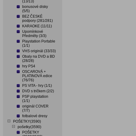
(13/13)
bonusové disky
(5/5)
BEZ ČESKÉ
podpory (281/281)
KARAOKE (11/11)
Upomínkové
Předměty (3/3)
Playstation Portable
(1/1)
VHS originál (33/33)
Obaly na DVD a BD
(28/28)
hry PS4
OSCAROVÁ +
PLATINOVÁ edice
(76/76)
PS VITA - hry (1/1)
DVD s tričkem (2/2)
PSP playstation
(1/1)
originál COVER
(7/7)
fotbalové dresy
POŠETKY(3590)
pošetky(3590)
POŠETKY