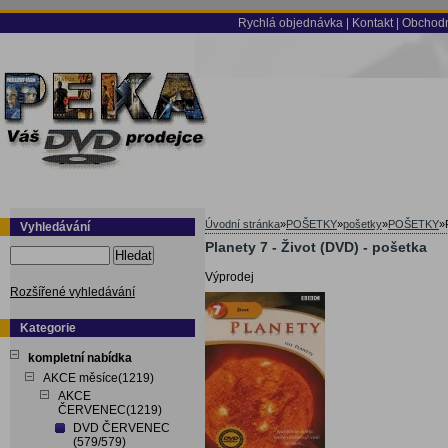
Rychlá objednávka
|
Kontakt
|
Obchodn
Úvodní stránka
»
POŠETKY
»
pošetky
»
POŠETKY
»
Vyhledávání
Planety 7 - Život (DVD) - pošetka
Hledat
Výprodej
Rozšířené vyhledávání
Kategorie
kompletní nabídka
AKCE měsíce(1219)
AKCE
ČERVENEC(1219)
DVD ČERVENEC
(579/579)