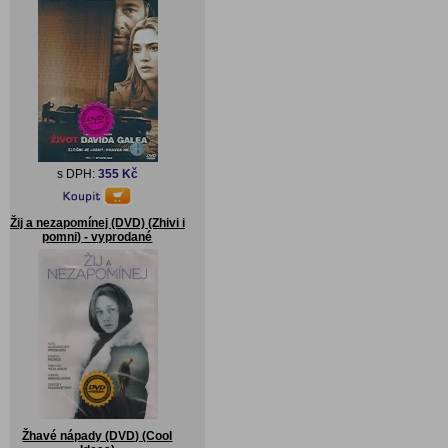
s DPH:
355 Kč
Žij a nezapomínej (DVD) (Zhivi i
pomni) - vyprodané
Žhavé nápady (DVD) (Cool