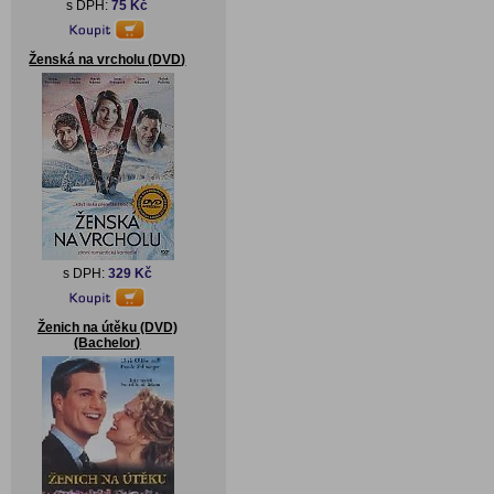
s DPH:
75 Kč
Ženská na vrcholu (DVD)
s DPH:
329 Kč
Ženich na útěku (DVD)
(Bachelor)