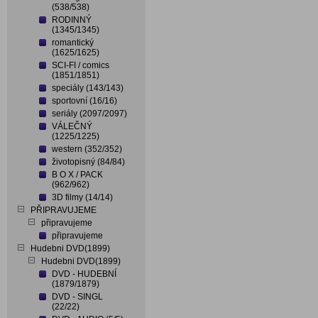
(538/538)
RODINNÝ
(1345/1345)
romantický
(1625/1625)
SCI-FI / comics
(1851/1851)
speciály (143/143)
sportovní (16/16)
seriály (2097/2097)
VÁLEČNÝ
(1225/1225)
western (352/352)
životopisný (84/84)
B O X / PACK
(962/962)
3D filmy (14/14)
PŘIPRAVUJEME
připravujeme
připravujeme
Hudebni DVD(1899)
Hudebni DVD(1899)
DVD - HUDEBNÍ
(1879/1879)
DVD - SINGL
(22/22)