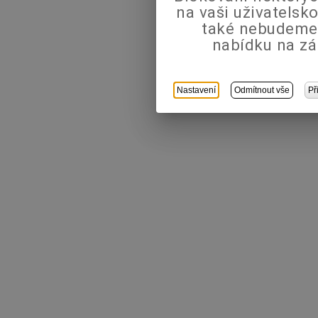
na vaši uživatels
také nebudeme
nabídku na zá
Nastavení
Odmítnout vše
Př