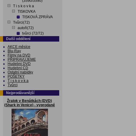
(3590/3590)
T i s k o v k a
TISKOVKA
TISKOVÁ ZPRÁVA
Tvůrci(72)
autoři(72)
tvůrci (72/72)
Další oddělení
AKCE měsíce
Blu-Ray
Filmy na DVD
PŘIPRAVUJEME
Hudebni DVD
Hudební CD
Ostatní nabídky
POŠETKY
T i s k o v k a
Tvůrci
Nejprodávanější
Žralok v Benátkách (DVD)
(Shark in Venice) - vyprodané