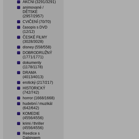
AKČNÍ (3291/3291)
animované /
DĚTSKÉ
(2957/2957)
CVIČENÍ (70/70)
časopis s DVD
(12/12)
ČESKÉ FILMY
(3028/3028)
disney (558/558)
DOBRODRUŽNÝ
(1771/1771)
dokumenty
(1178/1178)
DRAMA
(4013/4013)
erotický (217/217)
HISTORICKÝ
(742/742)
horror (1668/1668)
hudební / muzikál
(642/642)
KOMEDIE
(4556/4556)
krimi / thriller
(4556/4556)
Reedice s
Dabingem