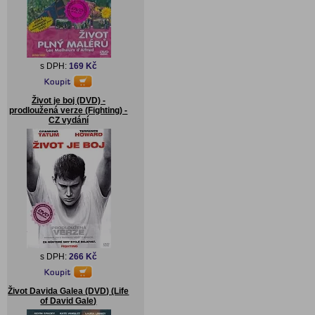
s DPH:
169 Kč
Život je boj (DVD) -
prodloužená verze (Fighting) -
CZ vydání
s DPH:
266 Kč
Život Davida Galea (DVD) (Life
of David Gale)