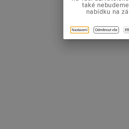
také nebudeme
nabídku na zá
Nastavení
Odmítnout vše
Př