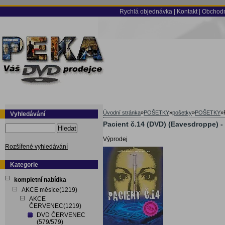
Rychlá objednávka
|
Kontakt
|
Obchodn
Úvodní stránka
»
POŠETKY
»
pošetky
»
POŠETKY
»
Vyhledávání
Pacient č.14 (DVD) (Eavesdroppe) -
Hledat
Výprodej
Rozšířené vyhledávání
Kategorie
kompletní nabídka
AKCE měsíce(1219)
AKCE
ČERVENEC(1219)
DVD ČERVENEC
(579/579)