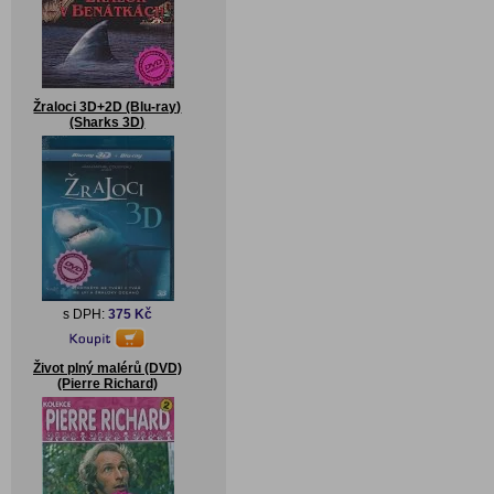
Žraloci 3D+2D (Blu-ray)
(Sharks 3D)
s DPH:
375 Kč
Život plný malérů (DVD)
(Pierre Richard)