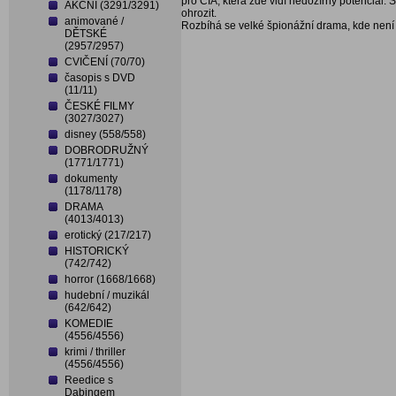
pro CIA, která zde vidí nedozírný potenciál. 
AKČNÍ (3291/3291)
ohrozit.
animované /
Rozbíhá se velké špionážní drama, kde není 
DĚTSKÉ
(2957/2957)
CVIČENÍ (70/70)
časopis s DVD
(11/11)
ČESKÉ FILMY
(3027/3027)
disney (558/558)
DOBRODRUŽNÝ
(1771/1771)
dokumenty
(1178/1178)
DRAMA
(4013/4013)
erotický (217/217)
HISTORICKÝ
(742/742)
horror (1668/1668)
hudební / muzikál
(642/642)
KOMEDIE
(4556/4556)
krimi / thriller
(4556/4556)
Reedice s
Dabingem