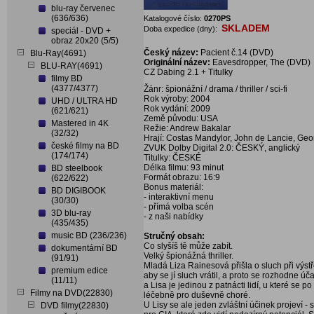
blu-ray červenec
(636/636)
Katalogové číslo:
0270PS
SKLADEM
Doba expedice (dny):
speciál - DVD +
obraz 20x20 (5/5)
Český název:
Pacient č.14 (DVD)
Blu-Ray(4691)
Originální název:
Eavesdropper, The (DVD)
BLU-RAY(4691)
CZ Dabing 2.1 + Titulky
filmy BD
(4377/4377)
Žánr: špionážní / drama / thriller / sci-fi
Rok výroby: 2004
UHD / ULTRA HD
Rok vydání: 2009
(621/621)
Země původu: USA
Mastered in 4K
Režie: Andrew Bakalar
(32/32)
Hrají: Costas Mandylor, John de Lancie, Geo
české filmy na BD
ZVUK Dolby Digital 2.0: ČESKÝ, anglický
(174/174)
Titulky: ČESKÉ
Délka filmu: 93 minut
BD steelbook
Formát obrazu: 16:9
(622/622)
Bonus materiál:
BD DIGIBOOK
- interaktivní menu
(30/30)
- přímá volba scén
3D blu-ray
- z naši nabídky
(435/435)
music BD (236/236)
Stručný obsah:
Co slyšíš tě může zabít.
dokumentární BD
Velký špionážná thriller.
(91/91)
Mladá Liza Rainesová přišla o sluch při výst
premium edice
aby se jí sluch vrátil, a proto se rozhodne 
(11/11)
a Lisa je jedinou z patnácti lidí, u které se p
Filmy na DVD(22830)
léčebně pro duševně choré.
U Lisy se ale jeden zvláštní účinek projeví - 
DVD filmy(22830)