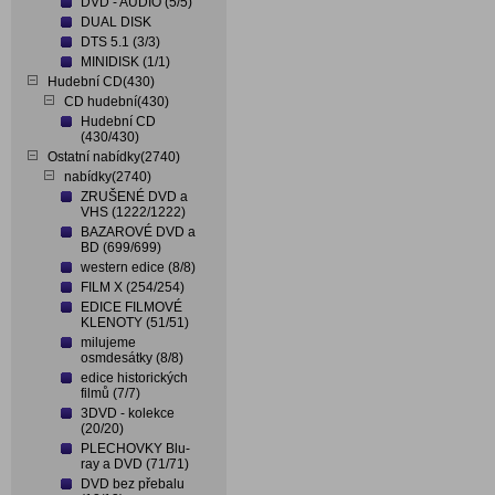
DVD - AUDIO (5/5)
DUAL DISK
DTS 5.1 (3/3)
MINIDISK (1/1)
Hudební CD(430)
CD hudební(430)
Hudební CD
(430/430)
Ostatní nabídky(2740)
nabídky(2740)
ZRUŠENÉ DVD a
VHS (1222/1222)
BAZAROVÉ DVD a
BD (699/699)
western edice (8/8)
FILM X (254/254)
EDICE FILMOVÉ
KLENOTY (51/51)
milujeme
osmdesátky (8/8)
edice historických
filmů (7/7)
3DVD - kolekce
(20/20)
PLECHOVKY Blu-
ray a DVD (71/71)
DVD bez přebalu