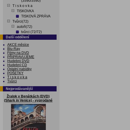
(3590/3590)
T i s k o v k a
TISKOVKA
TISKOVÁ ZPRÁVA
Tvůrci(72)
autoři(72)
tvůrci (72/72)
Další oddělení
AKCE měsíce
Blu-Ray
Filmy na DVD
PŘIPRAVUJEME
Hudebni DVD
Hudební CD
Ostatní nabídky
POŠETKY
T i s k o v k a
Tvůrci
Nejprodávanější
Žralok v Benátkách (DVD)
(Shark in Venice) - vyprodané