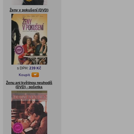
Ženy v pokušení (DVD)
s DPH:
239 Kč
Ženu ani květinou neuhodíš
(DVD) - pošetka