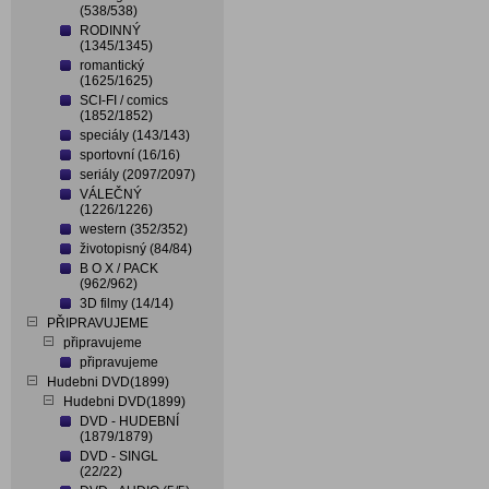
(538/538)
RODINNÝ
(1345/1345)
romantický
(1625/1625)
SCI-FI / comics
(1852/1852)
speciály (143/143)
sportovní (16/16)
seriály (2097/2097)
VÁLEČNÝ
(1226/1226)
western (352/352)
životopisný (84/84)
B O X / PACK
(962/962)
3D filmy (14/14)
PŘIPRAVUJEME
připravujeme
připravujeme
Hudebni DVD(1899)
Hudebni DVD(1899)
DVD - HUDEBNÍ
(1879/1879)
DVD - SINGL
(22/22)