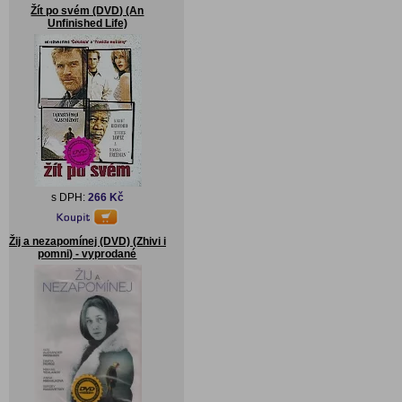
Žít po svém (DVD) (An
Unfinished Life)
s DPH:
266 Kč
Žij a nezapomínej (DVD) (Zhivi i
pomni) - vyprodané