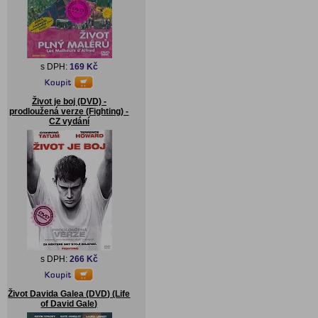
s DPH:
169 Kč
Život je boj (DVD) -
prodloužená verze (Fighting) -
CZ vydání
s DPH:
266 Kč
Život Davida Galea (DVD) (Life
of David Gale)