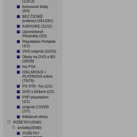
(13/13)
bonusové disky
(5/5)
BEZ ČESKÉ
podpory (281/281)
KARAOKE (11/11)
Upomínkové
Předměty (3/3)
Playstation Portable
(1/1)
VHS originál (33/33)
Obaly na DVD a BD
(28/28)
hry PS4
OSCAROVÁ +
PLATINOVÁ edice
(76/76)
PS VITA - hry (1/1)
DVD s tričkem (2/2)
PSP playstation
(1/1)
originál COVER
(7/7)
fotbalové dresy
POŠETKY(3590)
pošetky(3590)
POŠETKY