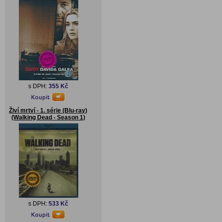
s DPH:
355 Kč
Živí mrtví - 1. série (Blu-ray)
(Walking Dead - Season 1)
s DPH:
533 Kč