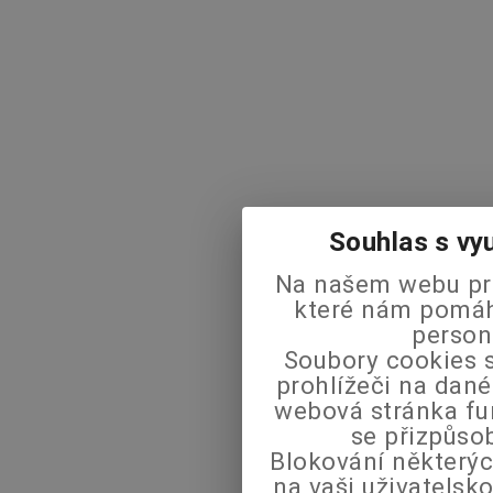
Souhlas s vy
Na našem webu pra
které nám pomáha
person
Soubory cookies s
prohlížeči na dané
webová stránka fu
se přizpůso
Blokování některýc
na vaši uživatels