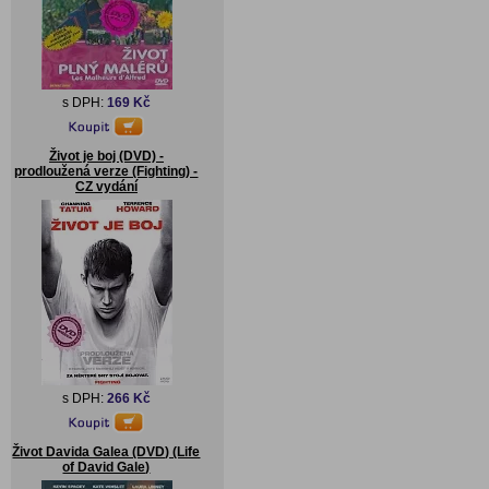
s DPH:
169 Kč
Život je boj (DVD) -
prodloužená verze (Fighting) -
CZ vydání
s DPH:
266 Kč
Život Davida Galea (DVD) (Life
of David Gale)