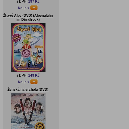
s DPH:
197 Kč
Žhavé Alpy (DVD) (Alpenglühn
im Dirndlrock)
s DPH:
149 Kč
Ženská na vrcholu (DVD)