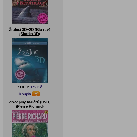
Žraloci 3D+2D (Blu-ray)
(Sharks 3D)
s DPH:
375 Kč
Život plný malérů (DVD)
(Pierre Richard)