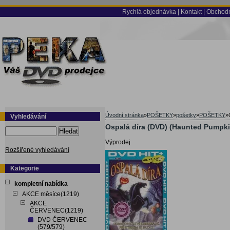
Rychlá objednávka
|
Kontakt
|
Obchodn
Úvodní stránka
»
POŠETKY
»
pošetky
»
POŠETKY
»
Vyhledávání
Ospalá díra (DVD) (Haunted Pumpki
Hledat
Výprodej
Rozšířené vyhledávání
Kategorie
kompletní nabídka
AKCE měsíce(1219)
AKCE
ČERVENEC(1219)
DVD ČERVENEC
(579/579)