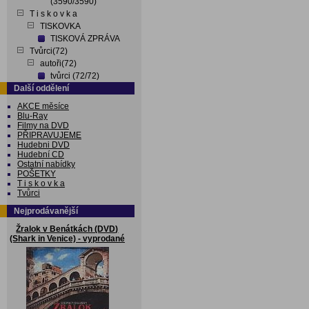
(3590/3590)
T i s k o v k a
TISKOVKA
TISKOVÁ ZPRÁVA
Tvůrci(72)
autoři(72)
tvůrci (72/72)
Další oddělení
AKCE měsíce
Blu-Ray
Filmy na DVD
PŘIPRAVUJEME
Hudebni DVD
Hudební CD
Ostatní nabídky
POŠETKY
T i s k o v k a
Tvůrci
Nejprodávanější
Žralok v Benátkách (DVD)
(Shark in Venice) - vyprodané