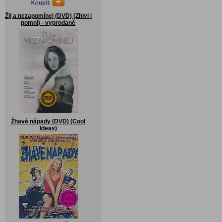
Žij a nezapomínej (DVD) (Zhivi i
pomni) - vyprodané
Žhavé nápady (DVD) (Cool
Ideas)