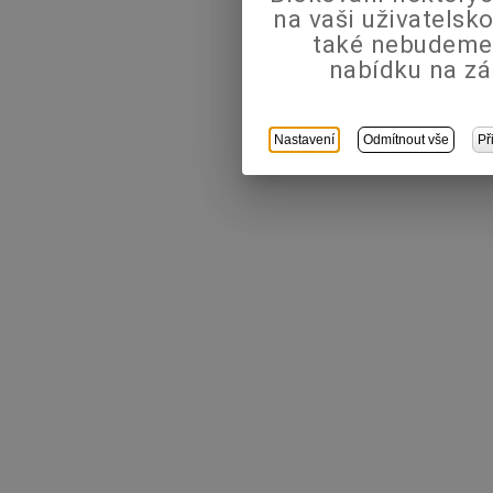
na vaši uživatels
také nebudeme
nabídku na zá
Nastavení
Odmítnout vše
Př