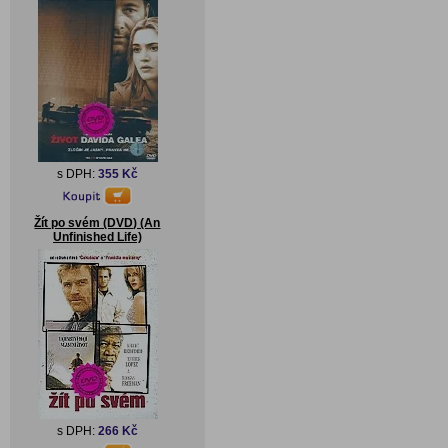
s DPH:
355 Kč
Žít po svém (DVD) (An
Unfinished Life)
s DPH:
266 Kč