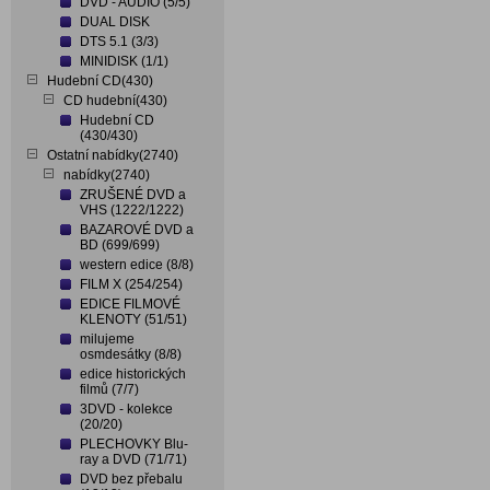
DVD - AUDIO (5/5)
DUAL DISK
DTS 5.1 (3/3)
MINIDISK (1/1)
Hudební CD(430)
CD hudební(430)
Hudební CD
(430/430)
Ostatní nabídky(2740)
nabídky(2740)
ZRUŠENÉ DVD a
VHS (1222/1222)
BAZAROVÉ DVD a
BD (699/699)
western edice (8/8)
FILM X (254/254)
EDICE FILMOVÉ
KLENOTY (51/51)
milujeme
osmdesátky (8/8)
edice historických
filmů (7/7)
3DVD - kolekce
(20/20)
PLECHOVKY Blu-
ray a DVD (71/71)
DVD bez přebalu