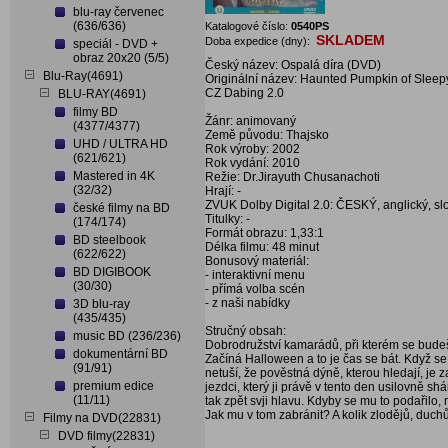
blu-ray červenec
(636/636)
Katalogové číslo:
0540PS
SKLADEM
Doba expedice (dny):
speciál - DVD +
obraz 20x20 (5/5)
Český název: Ospalá díra (DVD)
Blu-Ray(4691)
Originální název: Haunted Pumpkin of Sleep
CZ Dabing 2.0
BLU-RAY(4691)
filmy BD
Žánr: animovaný
(4377/4377)
Země původu: Thajsko
UHD / ULTRA HD
Rok výroby: 2002
(621/621)
Rok vydání: 2010
Mastered in 4K
Režie: Dr.Jirayuth Chusanachoti
(32/32)
Hrají: -
ZVUK Dolby Digital 2.0: ČESKÝ, anglický, s
české filmy na BD
Titulky: -
(174/174)
Formát obrazu: 1,33:1
BD steelbook
Délka filmu: 48 minut
(622/622)
Bonusový materiál:
BD DIGIBOOK
- interaktivní menu
(30/30)
- přímá volba scén
- z naši nabídky
3D blu-ray
(435/435)
Stručný obsah:
music BD (236/236)
Dobrodružství kamarádů, při kterém se budeš 
dokumentární BD
Začíná Halloween a to je čas se bát. Když se
(91/91)
netuší, že pověstná dýně, kterou hledají, je
premium edice
jezdci, který ji právě v tento den usilovně shá
(11/11)
tak zpět svji hlavu. Kdyby se mu to podařilo,
Jak mu v tom zabránit? A kolik zlodějů, duchů,
Filmy na DVD(22831)
DVD filmy(22831)