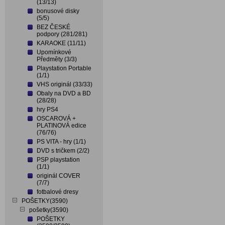
(13/13)
bonusové disky
(5/5)
BEZ ČESKÉ
podpory (281/281)
KARAOKE (11/11)
Upomínkové
Předměty (3/3)
Playstation Portable
(1/1)
VHS originál (33/33)
Obaly na DVD a BD
(28/28)
hry PS4
OSCAROVÁ +
PLATINOVÁ edice
(76/76)
PS VITA - hry (1/1)
DVD s tričkem (2/2)
PSP playstation
(1/1)
originál COVER
(7/7)
fotbalové dresy
POŠETKY(3590)
pošetky(3590)
POŠETKY