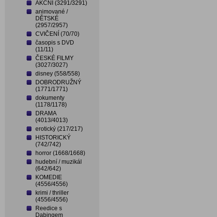
AKČNÍ (3291/3291)
animované /
DĚTSKÉ
(2957/2957)
CVIČENÍ (70/70)
časopis s DVD
(11/11)
ČESKÉ FILMY
(3027/3027)
disney (558/558)
DOBRODRUŽNÝ
(1771/1771)
dokumenty
(1178/1178)
DRAMA
(4013/4013)
erotický (217/217)
HISTORICKÝ
(742/742)
horror (1668/1668)
hudební / muzikál
(642/642)
KOMEDIE
(4556/4556)
krimi / thriller
(4556/4556)
Reedice s
Dabingem