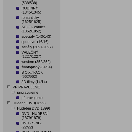
(538/538)
RODINNÝ
(1345/1345)
romantický
(1625/1625)
SCI-FI / comics
(1852/1852)
speciály (143/143)
sportovní (16/16)
seriály (2097/2097)
VÁLEČNÝ
(1227/1227)
western (352/352)
životopisný (84/84)
B O X / PACK
(962/962)
3D filmy (14/14)
PŘIPRAVUJEME
připravujeme
připravujeme
Hudebni DVD(1899)
Hudebni DVD(1899)
DVD - HUDEBNÍ
(1879/1879)
DVD - SINGL
(22/22)