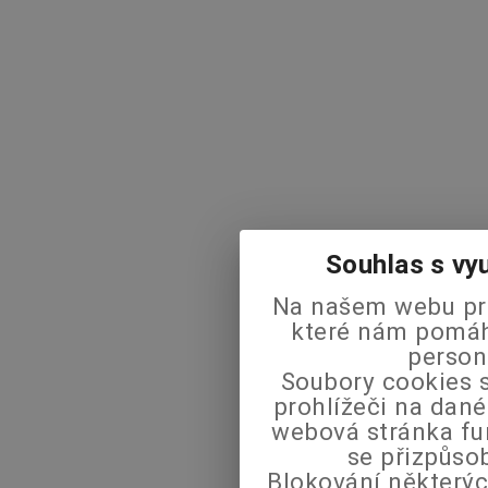
Souhlas s vy
Na našem webu pra
které nám pomáha
person
Soubory cookies s
prohlížeči na dané
webová stránka fu
se přizpůso
Blokování některýc