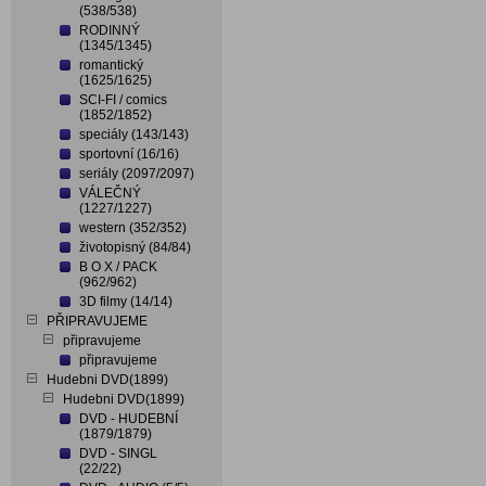
(538/538)
RODINNÝ
(1345/1345)
romantický
(1625/1625)
SCI-FI / comics
(1852/1852)
speciály (143/143)
sportovní (16/16)
seriály (2097/2097)
VÁLEČNÝ
(1227/1227)
western (352/352)
životopisný (84/84)
B O X / PACK
(962/962)
3D filmy (14/14)
PŘIPRAVUJEME
připravujeme
připravujeme
Hudebni DVD(1899)
Hudebni DVD(1899)
DVD - HUDEBNÍ
(1879/1879)
DVD - SINGL
(22/22)