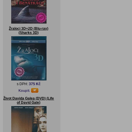
Žraloci 3D+2D (Blu-ray)
(Sharks 3D)
s DPH:
375 Kč
Život Davida Galea (DVD) (Life
of David Gale)