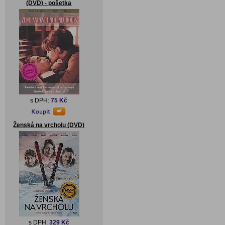
(DVD) - pošetka
s DPH:
75 Kč
Ženská na vrcholu (DVD)
s DPH:
329 Kč