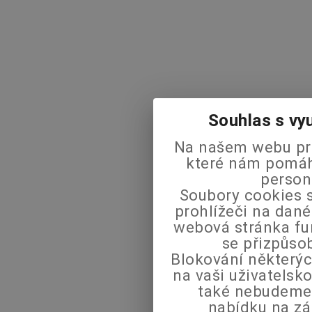
Souhlas s vy
Na našem webu pra
které nám pomáha
person
Soubory cookies s
prohlížeči na dané
webová stránka fu
se přizpůso
Blokování některýc
na vaši uživatels
také nebudeme
nabídku na zá