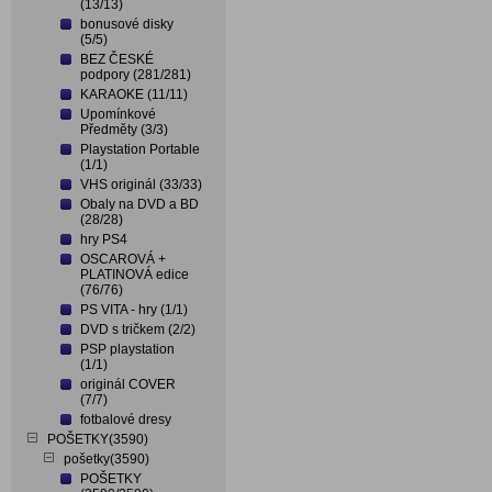
(13/13)
bonusové disky
(5/5)
BEZ ČESKÉ
podpory (281/281)
KARAOKE (11/11)
Upomínkové
Předměty (3/3)
Playstation Portable
(1/1)
VHS originál (33/33)
Obaly na DVD a BD
(28/28)
hry PS4
OSCAROVÁ +
PLATINOVÁ edice
(76/76)
PS VITA - hry (1/1)
DVD s tričkem (2/2)
PSP playstation
(1/1)
originál COVER
(7/7)
fotbalové dresy
POŠETKY(3590)
pošetky(3590)
POŠETKY