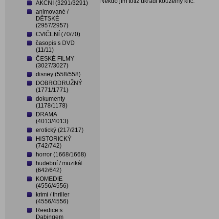
Někdo jim totiž ukradl kouzelný klíč.
AKČNÍ (3291/3291)
animované /
DĚTSKÉ
(2957/2957)
CVIČENÍ (70/70)
časopis s DVD
(11/11)
ČESKÉ FILMY
(3027/3027)
disney (558/558)
DOBRODRUŽNÝ
(1771/1771)
dokumenty
(1178/1178)
DRAMA
(4013/4013)
erotický (217/217)
HISTORICKÝ
(742/742)
horror (1668/1668)
hudební / muzikál
(642/642)
KOMEDIE
(4556/4556)
krimi / thriller
(4556/4556)
Reedice s
Dabingem