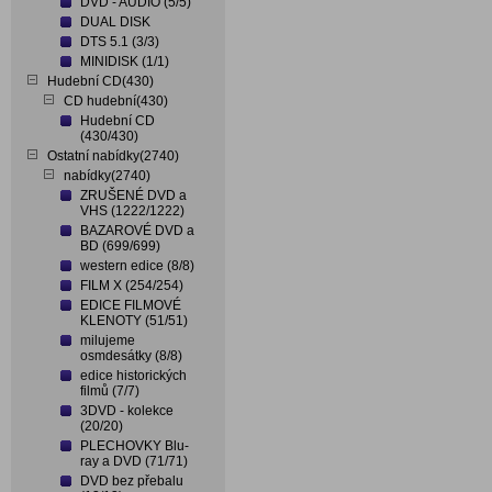
DVD - AUDIO (5/5)
DUAL DISK
DTS 5.1 (3/3)
MINIDISK (1/1)
Hudební CD(430)
CD hudební(430)
Hudební CD
(430/430)
Ostatní nabídky(2740)
nabídky(2740)
ZRUŠENÉ DVD a
VHS (1222/1222)
BAZAROVÉ DVD a
BD (699/699)
western edice (8/8)
FILM X (254/254)
EDICE FILMOVÉ
KLENOTY (51/51)
milujeme
osmdesátky (8/8)
edice historických
filmů (7/7)
3DVD - kolekce
(20/20)
PLECHOVKY Blu-
ray a DVD (71/71)
DVD bez přebalu