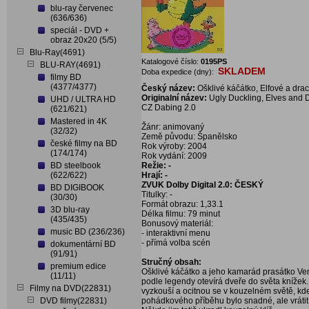
blu-ray červenec
(636/636)
speciál - DVD +
obraz 20x20 (5/5)
Blu-Ray(4691)
Katalogové číslo:
0195PS
BLU-RAY(4691)
SKLADEM
Doba expedice (dny):
filmy BD
(4377/4377)
Český název:
Ošklivé káčátko, Elfové a dra
Originalní název:
Ugly Duckling, Elves and 
UHD / ULTRA HD
CZ Dabing 2.0
(621/621)
Mastered in 4K
Žánr: animovaný
(32/32)
Země původu: Španělsko
české filmy na BD
Rok výroby: 2004
(174/174)
Rok vydání: 2009
BD steelbook
Režie: -
(622/622)
Hrají: -
ZVUK Dolby Digital 2.0: ČESKÝ
BD DIGIBOOK
Titulky: -
(30/30)
Formát obrazu: 1,33.1
3D blu-ray
Délka filmu: 79 minut
(435/435)
Bonusový materiál:
music BD (236/236)
- interaktivní menu
- přímá volba scén
dokumentární BD
(91/91)
Stručný obsah:
premium edice
Ošklivé káčátko a jeho kamarád prasátko Vend
(11/11)
podle legendy otevírá dveře do světa knížek
Filmy na DVD(22831)
vyzkouší a ocitnou se v kouzelném světě, kde ž
DVD filmy(22831)
pohádkového příběhu bylo snadné, ale vráti