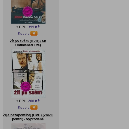
s DPH:
355 Kč
Žít po svém (DVD) (An
Unfinished Life)
s DPH:
266 Kč
Žij a nezapomínej (DVD) (Zhivi i
pomni) - vyprodané