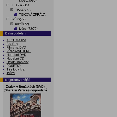
(3590/3590)
T i s k o v k a
TISKOVKA
TISKOVÁ ZPRÁVA
Tvůrci(72)
autoři(72)
tvůrci (72/72)
Další oddělení
AKCE měsíce
Blu-Ray
Filmy na DVD
PŘIPRAVUJEME
Hudebni DVD
Hudební CD
Ostatní nabídky
POŠETKY
T i s k o v k a
Tvůrci
Nejprodávanější
Žralok v Benátkách (DVD)
(Shark in Venice) - vyprodané