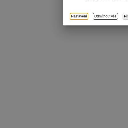
Nastavení
Odmítnout vše
Př