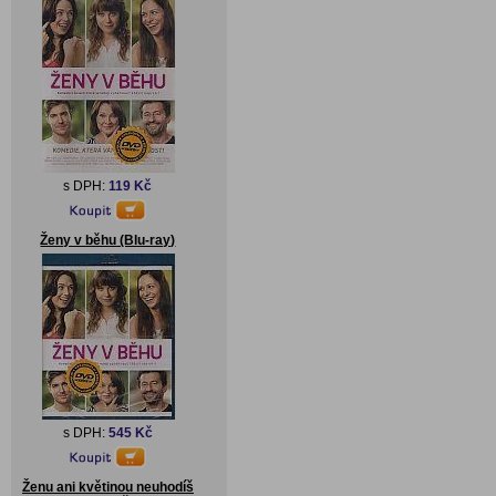
s DPH:
119 Kč
Ženy v běhu (Blu-ray)
s DPH:
545 Kč
Ženu ani květinou neuhodíš