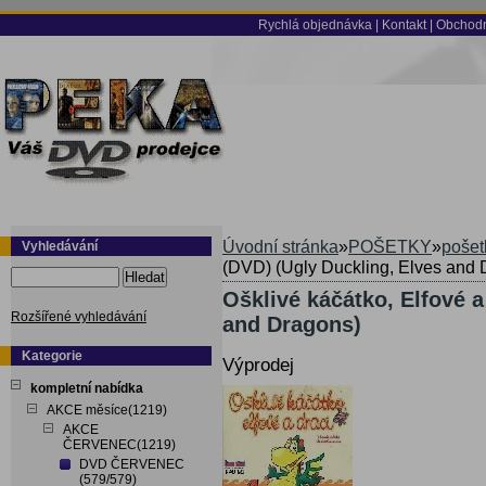
Rychlá objednávka
|
Kontakt
|
Obchodn
Úvodní stránka
»
POŠETKY
»
pošet
Vyhledávání
(DVD) (Ugly Duckling, Elves and 
Hledat
Ošklivé káčátko, Elfové a
Rozšířené vyhledávání
and Dragons)
Kategorie
Výprodej
kompletní nabídka
AKCE měsíce(1219)
AKCE
ČERVENEC(1219)
DVD ČERVENEC
(579/579)