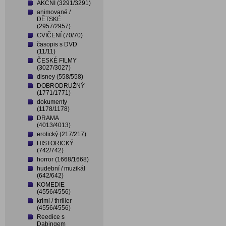
AKČNÍ (3291/3291)
animované /
DĚTSKÉ
(2957/2957)
CVIČENÍ (70/70)
časopis s DVD
(11/11)
ČESKÉ FILMY
(3027/3027)
disney (558/558)
DOBRODRUŽNÝ
(1771/1771)
dokumenty
(1178/1178)
DRAMA
(4013/4013)
erotický (217/217)
HISTORICKÝ
(742/742)
horror (1668/1668)
hudební / muzikál
(642/642)
KOMEDIE
(4556/4556)
krimi / thriller
(4556/4556)
Reedice s
Dabingem