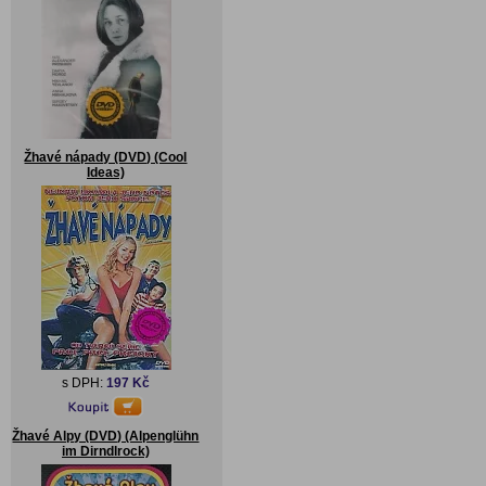
Žhavé nápady (DVD) (Cool
Ideas)
s DPH:
197 Kč
Žhavé Alpy (DVD) (Alpenglühn
im Dirndlrock)