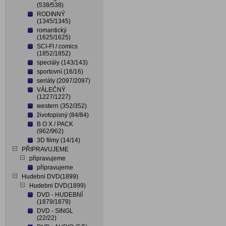
(538/538)
RODINNÝ
(1345/1345)
romantický
(1625/1625)
SCI-FI / comics
(1852/1852)
speciály (143/143)
sportovní (16/16)
seriály (2097/2097)
VÁLEČNÝ
(1227/1227)
western (352/352)
životopisný (84/84)
B O X / PACK
(962/962)
3D filmy (14/14)
PŘIPRAVUJEME
připravujeme
připravujeme
Hudebni DVD(1899)
Hudebni DVD(1899)
DVD - HUDEBNÍ
(1879/1879)
DVD - SINGL
(22/22)