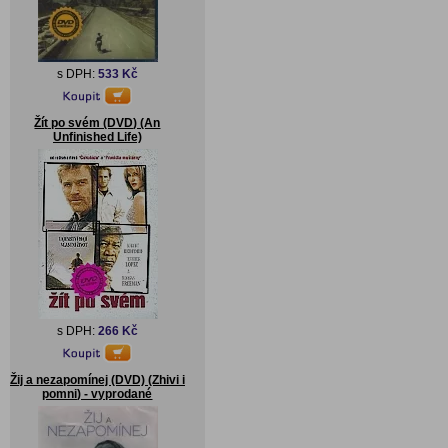
s DPH:
533 Kč
Žít po svém (DVD) (An
Unfinished Life)
s DPH:
266 Kč
Žij a nezapomínej (DVD) (Zhivi i
pomni) - vyprodané