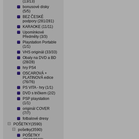
(13/13)
bonusové disky
(5/5)
BEZ ČESKÉ
podpory (281/281)
KARAOKE (11/11)
Upomínkové
Předměty (3/3)
Playstation Portable
(1/1)
VHS originál (33/33)
Obaly na DVD a BD
(28/28)
hry PS4
OSCAROVÁ +
PLATINOVÁ edice
(76/76)
PS VITA - hry (1/1)
DVD s tričkem (2/2)
PSP playstation
(1/1)
originál COVER
(7/7)
fotbalové dresy
POŠETKY(3590)
pošetky(3590)
POŠETKY