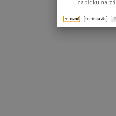
nabídku na zá
Nastavení
Odmítnout vše
Př