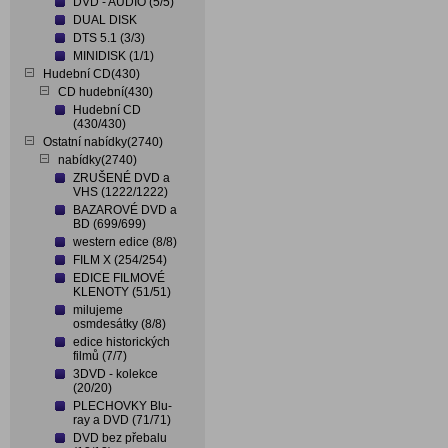
DVD - AUDIO (5/5)
DUAL DISK
DTS 5.1 (3/3)
MINIDISK (1/1)
Hudební CD(430)
CD hudební(430)
Hudební CD
(430/430)
Ostatní nabídky(2740)
nabídky(2740)
ZRUŠENÉ DVD a
VHS (1222/1222)
BAZAROVÉ DVD a
BD (699/699)
western edice (8/8)
FILM X (254/254)
EDICE FILMOVÉ
KLENOTY (51/51)
milujeme
osmdesátky (8/8)
edice historických
filmů (7/7)
3DVD - kolekce
(20/20)
PLECHOVKY Blu-
ray a DVD (71/71)
DVD bez přebalu