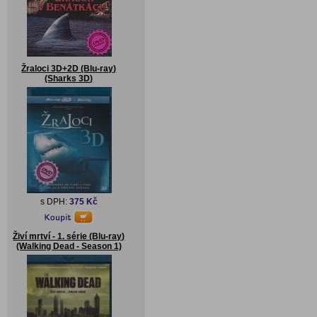
Žraloci 3D+2D (Blu-ray)
(Sharks 3D)
s DPH:
375 Kč
Živí mrtví - 1. série (Blu-ray)
(Walking Dead - Season 1)