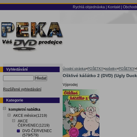
Rychlá objednávka
|
Kontakt
|
Obchodn
Úvodní stránka
»
POŠETKY
»
pošetky
»
POŠETKY
»
Vyhledávání
Ošklivé káčátko 2 (DVD) (Ugly Duckl
Hledat
Výprodej
Rozšířené vyhledávání
Kategorie
kompletní nabídka
AKCE měsíce(1219)
AKCE
ČERVENEC(1219)
DVD ČERVENEC
(579/579)