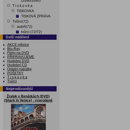
(3590/3590)
T i s k o v k a
TISKOVKA
TISKOVÁ ZPRÁVA
Tvůrci(72)
autoři(72)
tvůrci (72/72)
Další oddělení
AKCE měsíce
Blu-Ray
Filmy na DVD
PŘIPRAVUJEME
Hudebni DVD
Hudební CD
Ostatní nabídky
POŠETKY
T i s k o v k a
Tvůrci
Nejprodávanější
Žralok v Benátkách (DVD)
(Shark in Venice) - vyprodané