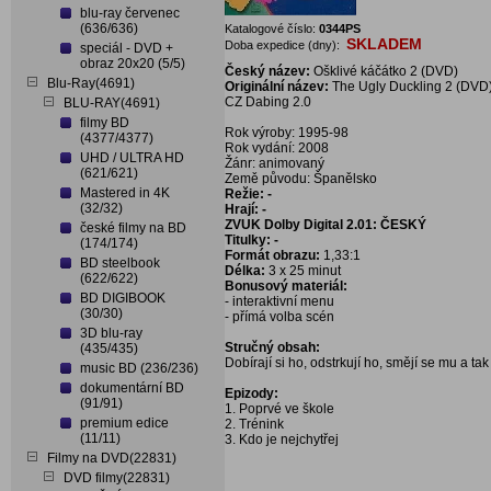
blu-ray červenec
(636/636)
Katalogové číslo:
0344PS
SKLADEM
Doba expedice (dny):
speciál - DVD +
obraz 20x20 (5/5)
Český název:
Ošklivé káčátko 2 (DVD)
Blu-Ray(4691)
Originální název:
The Ugly Duckling 2 (DVD
CZ Dabing 2.0
BLU-RAY(4691)
filmy BD
Rok výroby: 1995-98
(4377/4377)
Rok vydání: 2008
UHD / ULTRA HD
Žánr: animovaný
(621/621)
Země původu: Španělsko
Mastered in 4K
Režie: -
(32/32)
Hrají: -
ZVUK Dolby Digital 2.01: ČESKÝ
české filmy na BD
Titulky: -
(174/174)
Formát obrazu:
1,33:1
BD steelbook
Délka:
3 x 25 minut
(622/622)
Bonusový materiál:
BD DIGIBOOK
- interaktivní menu
(30/30)
- přímá volba scén
3D blu-ray
Stručný obsah:
(435/435)
Dobírají si ho, odstrkují ho, smějí se mu a ta
music BD (236/236)
dokumentární BD
Epizody:
(91/91)
1. Poprvé ve škole
premium edice
2. Trénink
(11/11)
3. Kdo je nejchytřej
Filmy na DVD(22831)
DVD filmy(22831)