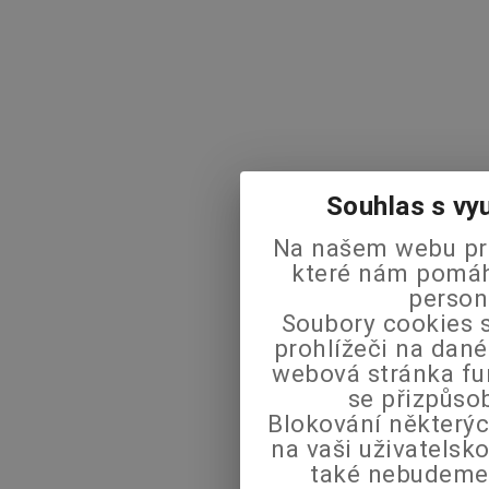
Souhlas s vy
Na našem webu pra
které nám pomáha
person
Soubory cookies s
prohlížeči na dané
webová stránka fu
se přizpůso
Blokování některýc
na vaši uživatels
také nebudeme