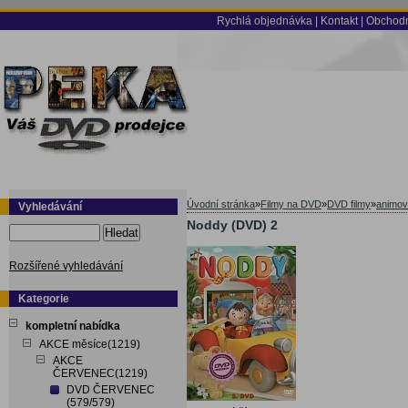
Rychlá objednávka
|
Kontakt
|
Obchodn
Úvodní stránka
»
Filmy na DVD
»
DVD filmy
»
animov
Vyhledávání
Noddy (DVD) 2
Hledat
Rozšířené vyhledávání
Kategorie
kompletní nabídka
AKCE měsíce(1219)
AKCE
ČERVENEC(1219)
DVD ČERVENEC
(579/579)