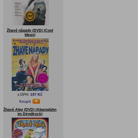
Žhavé nápady (DVD) (Cool
Ideas)
s DPH:
197 Kč
Žhavé Alpy (DVD) (Alpenglühn
im Dirndlrock)