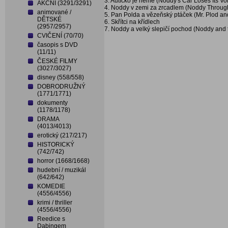
3. Autíčko je němé (Noddy's Car Loses Its Vo
AKČNÍ (3291/3291)
4. Noddy v zemi za zrcadlem (Noddy Throug
animované /
5. Pan Polda a vězeňský ptáček (Mr. Plod and
DĚTSKÉ
6. Skřítci na křídlech
(2957/2957)
7. Noddy a velký slepičí pochod (Noddy and
CVIČENÍ (70/70)
časopis s DVD
(11/11)
ČESKÉ FILMY
(3027/3027)
disney (558/558)
DOBRODRUŽNÝ
(1771/1771)
dokumenty
(1178/1178)
DRAMA
(4013/4013)
erotický (217/217)
HISTORICKÝ
(742/742)
horror (1668/1668)
hudební / muzikál
(642/642)
KOMEDIE
(4556/4556)
krimi / thriller
(4556/4556)
Reedice s
Dabingem