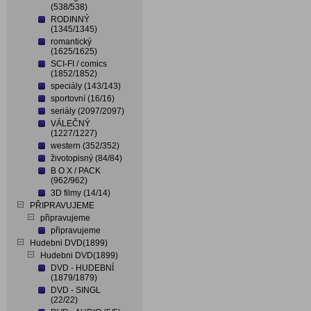
(538/538)
RODINNÝ
(1345/1345)
romantický
(1625/1625)
SCI-FI / comics
(1852/1852)
speciály (143/143)
sportovní (16/16)
seriály (2097/2097)
VÁLEČNÝ
(1227/1227)
western (352/352)
životopisný (84/84)
B O X / PACK
(962/962)
3D filmy (14/14)
PŘIPRAVUJEME
připravujeme
připravujeme
Hudebni DVD(1899)
Hudebni DVD(1899)
DVD - HUDEBNÍ
(1879/1879)
DVD - SINGL
(22/22)