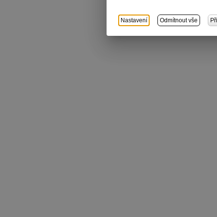
Nastavení
Odmítnout vše
Př