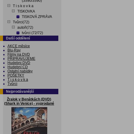
(3590/3590)
T i s k o v k a
TISKOVKA
TISKOVÁ ZPRÁVA
Tvůrci(72)
autoři(72)
tvůrci (72/72)
Další oddělení
AKCE měsíce
Blu-Ray
Filmy na DVD
PŘIPRAVUJEME
Hudebni DVD
Hudební CD
Ostatní nabídky
POŠETKY
T i s k o v k a
Tvůrci
Nejprodávanější
Žralok v Benátkách (DVD)
(Shark in Venice) - vyprodané