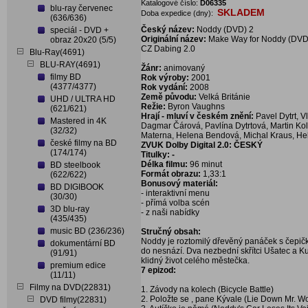
Katalogové číslo:
D06335
blu-ray červenec
SKLADEM
Doba expedice (dny):
(636/636)
Český název:
Noddy
(DVD) 2
speciál - DVD +
Originální název:
Make Way for Noddy
(DVD
obraz 20x20 (5/5)
CZ Dabing 2.0
Blu-Ray(4691)
BLU-RAY(4691)
Žánr:
animovaný
filmy BD
Rok výroby:
2001
(4377/4377)
Rok vydání:
2008
Země původu:
Velká Británie
UHD / ULTRA HD
Režie:
Byron Vaughns
(621/621)
Hrají - mluví v českém znění:
Pavel Dytrt, V
Mastered in 4K
Dagmar Čárová, Pavlína Dytrtová, Martin Ko
(32/32)
Materna, Helena Bendová, Michal Kraus, Hel
české filmy na BD
ZVUK Dolby Digital 2.0: ČESKÝ
(174/174)
Titulky: -
Délka filmu:
96 minut
BD steelbook
Formát obrazu:
1,33:1
(622/622)
Bonusový materiál:
BD DIGIBOOK
- interaktivní menu
(30/30)
- přímá volba scén
3D blu-ray
- z naši nabídky
(435/435)
music BD (236/236)
Stručný obsah:
Noddy je roztomilý dřevěný panáček s čepič
dokumentární BD
do nesnází. Dva nezbední skřítci Ušatec a Kul
(91/91)
klidný život celého městečka.
premium edice
7 epizod:
(11/11)
Filmy na DVD(22831)
1. Závody na kolech (Bicycle Battle)
2. Položte se , pane Kývale (Lie Down Mr. 
DVD filmy(22831)