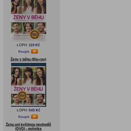
s DPH:
119 Kč
Ženy v běhu (Blu-ray)
s DPH:
545 Kč
Ženu ani květinou neuhodíš
(DVD) - pošetka