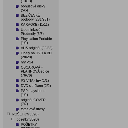
(13/13)
bonusové disky
(5/5)
BEZ ČESKÉ
podpory (281/281)
KARAOKE (11/11)
Upomínkové
Předměty (3/3)
Playstation Portable
(1/1)
VHS originál (33/33)
Obaly na DVD a BD
(28/28)
hry PS4
OSCAROVÁ +
PLATINOVÁ edice
(76/76)
PS VITA - hry (1/1)
DVD s tričkem (2/2)
PSP playstation
(1/1)
originál COVER
(7/7)
fotbalové dresy
POŠETKY(3590)
pošetky(3590)
POŠETKY