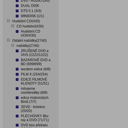
DVD - AUDIO (5/5)
DUAL DISK
DTS 5.1 (3/3)
MINIDISK (1/1)
Hudební CD(430)
CD hudební(430)
Hudební CD
(430/430)
Ostatní nabídky(2740)
nabídky(2740)
ZRUŠENÉ DVD a
VHS (1222/1222)
BAZAROVÉ DVD a
BD (699/699)
western edice (8/8)
FILM X (254/254)
EDICE FILMOVÉ
KLENOTY (51/51)
milujeme
osmdesátky (8/8)
edice historických
filmů (7/7)
3DVD - kolekce
(20/20)
PLECHOVKY Blu-
ray a DVD (71/71)
DVD bez přebalu