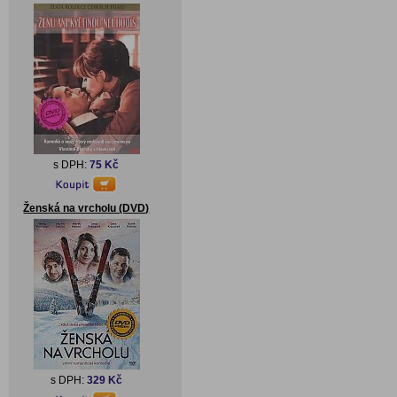
s DPH:
75 Kč
Ženská na vrcholu (DVD)
s DPH:
329 Kč