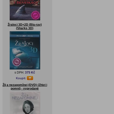
Žraloci 3D+2D (Blu-ray)
(Sharks 3D)
s DPH:
375 Kč
Žij a nezapomínej (DVD) (Zhivi i
pomni) - vyprodané