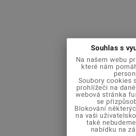
Souhlas s vy
Na našem webu pra
které nám pomáha
person
Soubory cookies s
prohlížeči na dané
webová stránka fu
se přizpůso
Blokování některýc
na vaši uživatels
také nebudeme
nabídku na zá