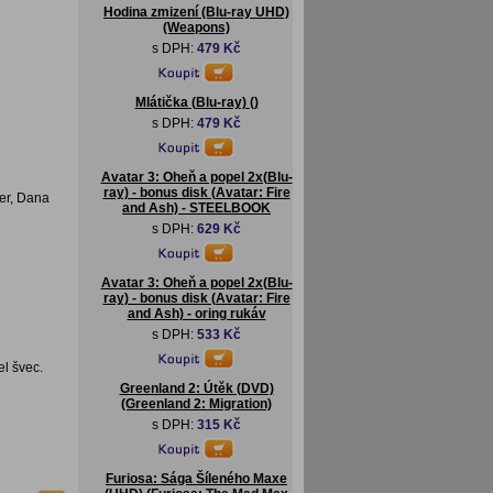
Hodina zmizení (Blu-ray UHD)
(Weapons)
s DPH:
479 Kč
Mlátička (Blu-ray) ()
s DPH:
479 Kč
Avatar 3: Oheň a popel 2x(Blu-
ray) - bonus disk (Avatar: Fire
ser, Dana
and Ash) - STEELBOOK
s DPH:
629 Kč
Avatar 3: Oheň a popel 2x(Blu-
ray) - bonus disk (Avatar: Fire
and Ash) - oring rukáv
s DPH:
533 Kč
el švec.
Greenland 2: Útěk (DVD)
(Greenland 2: Migration)
s DPH:
315 Kč
Furiosa: Sága Šíleného Maxe