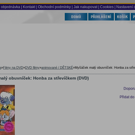
 objednávka
|
Kontakt
|
Obchodní podmínky
|
Jak nakupovat
| Cookies
| Nastavení 
a
»
Filmy na DVD
»
DVD filmy
»
animované / DĚTSKÉ
»
Myšáček malý obuvníček: Honba za stř
alý obuvníček: Honba za střevíčkem (DVD)
Doporu
Přidat do