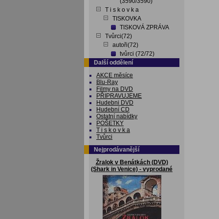
(3590/3590)
T i s k o v k a
TISKOVKA
TISKOVÁ ZPRÁVA
Tvůrci(72)
autoři(72)
tvůrci (72/72)
Další oddělení
AKCE měsíce
Blu-Ray
Filmy na DVD
PŘIPRAVUJEME
Hudebni DVD
Hudební CD
Ostatní nabídky
POŠETKY
T i s k o v k a
Tvůrci
Nejprodávanější
Žralok v Benátkách (DVD)
(Shark in Venice) - vyprodané