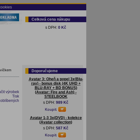
cookies
Celková cena nákupu
s DPH:
0 Kč
evíčkem
Doporučujeme
Avatar 3: Oheň a popel 3x(Blu-
ray) - bonus disk (4K UHD +
BLU-RAY + BD BONUS)
čit výrobek
(Avatar: Fire and Ash) -
Tisk
STEELBOOK
 oblíbených
s DPH:
989 Kč
Avatar 1-3 3x(DVD) - kolekce
(Avatar collection)
s DPH:
587 Kč