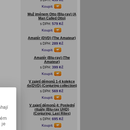
s DPH:
459 Kč
Muž jménem Otto (Blu-ray) (A
Man Called Otto)
s DPH:
579 Kč
Amatér (DVD) (The Amateur)
s DPH:
289 Kč
Amatér (Blu-ray) (The
Amateur)
s DPH:
399 Kč
V zajetí démonů 1-4 kolekce
4x(DVD) (Conjuring collection)
s DPH:
569 Kč
V zajetí démonů 4: Poslední
hají
rituály (Blu-ray UHD)
(Conjuring: Last Rites)
aném
s DPH:
695 Kč
 je