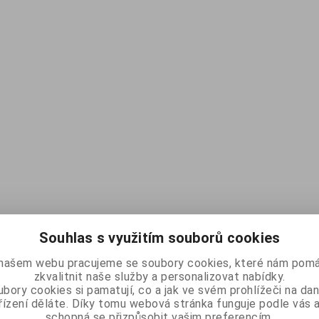
Souhlas s využitím souborů cookies
našem webu pracujeme se soubory cookies, které nám pomá
zkvalitnit naše služby a personalizovat nabídky.
bory cookies si pamatují, co a jak ve svém prohlížeči na d
řízení děláte. Díky tomu webová stránka funguje podle vás a
schopná se přizpůsobit vašim preferencím.