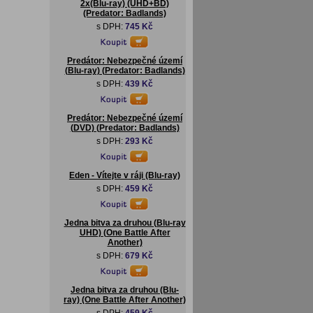
2x(Blu-ray) (UHD+BD)
(Predator: Badlands)
s DPH:
745 Kč
Predátor: Nebezpečné území
(Blu-ray) (Predator: Badlands)
s DPH:
439 Kč
Predátor: Nebezpečné území
(DVD) (Predator: Badlands)
s DPH:
293 Kč
Eden - Vítejte v ráji (Blu-ray)
s DPH:
459 Kč
Jedna bitva za druhou (Blu-ray
UHD) (One Battle After
Another)
s DPH:
679 Kč
Jedna bitva za druhou (Blu-
ray) (One Battle After Another)