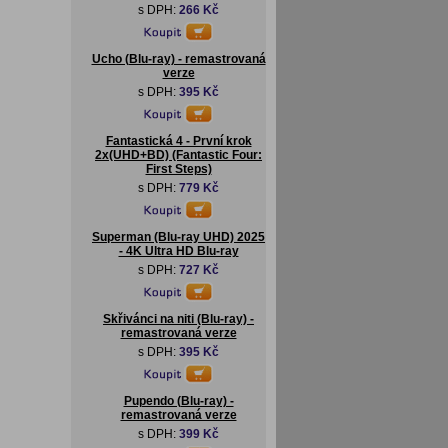
s DPH:
266 Kč
Ucho (Blu-ray) - remastrovaná
verze
s DPH:
395 Kč
Fantastická 4 - První krok
2x(UHD+BD) (Fantastic Four:
First Steps)
s DPH:
779 Kč
Superman (Blu-ray UHD) 2025
- 4K Ultra HD Blu-ray
s DPH:
727 Kč
Skřivánci na niti (Blu-ray) -
remastrovaná verze
s DPH:
395 Kč
Pupendo (Blu-ray) -
remastrovaná verze
s DPH:
399 Kč