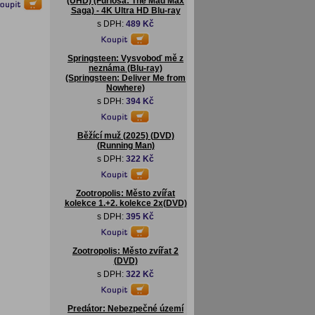
(UHD) (Furiosa: The Mad Max
Saga) - 4K Ultra HD Blu-ray
s DPH:
489 Kč
Springsteen: Vysvoboď mě z
neznáma (Blu-ray)
(Springsteen: Deliver Me from
Nowhere)
s DPH:
394 Kč
Běžící muž (2025) (DVD)
(Running Man)
s DPH:
322 Kč
Zootropolis: Město zvířat
kolekce 1.+2. kolekce 2x(DVD)
s DPH:
395 Kč
Zootropolis: Město zvířat 2
(DVD)
s DPH:
322 Kč
Predátor: Nebezpečné území