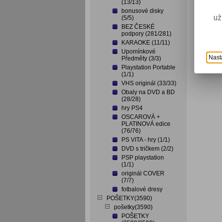
(13/13)
bonusové disky
už
(5/5)
BEZ ČESKÉ
podpory (281/281)
KARAOKE (11/11)
Upomínkové
Nast
Předměty (3/3)
Playstation Portable
(1/1)
VHS originál (33/33)
Obaly na DVD a BD
(28/28)
hry PS4
OSCAROVÁ +
PLATINOVÁ edice
(76/76)
PS VITA - hry (1/1)
DVD s tričkem (2/2)
PSP playstation
(1/1)
originál COVER
(7/7)
fotbalové dresy
POŠETKY(3590)
pošetky(3590)
POŠETKY