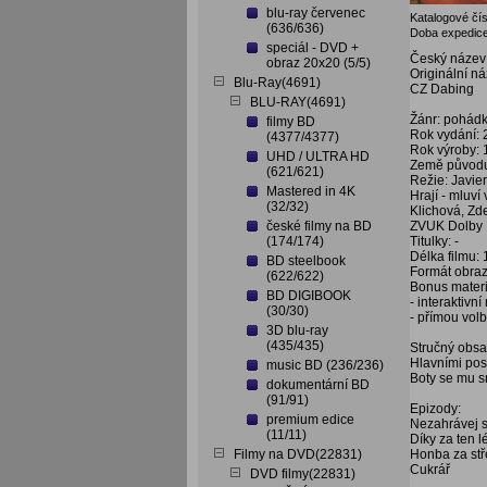
blu-ray červenec
Katalogové čís
(636/636)
Doba expedice
speciál - DVD +
Český název
obraz 20x20 (5/5)
Originální n
Blu-Ray(4691)
CZ Dabing
BLU-RAY(4691)
Žánr: pohád
filmy BD
Rok vydání:
(4377/4377)
Rok výroby:
UHD / ULTRA HD
Země původu
(621/621)
Režie: Javie
Mastered in 4K
Hrají - mluv
(32/32)
Klichová, Zde
české filmy na BD
ZVUK Dolby D
(174/174)
Titulky: -
Délka filmu:
BD steelbook
Formát obraz
(622/622)
Bonus materi
BD DIGIBOOK
- interaktivn
(30/30)
- přímou vol
3D blu-ray
(435/435)
Stručný obsa
Hlavními post
music BD (236/236)
Boty se mu sn
dokumentární BD
(91/91)
Epizody:
premium edice
Nezahrávej 
(11/11)
Díky za ten l
Filmy na DVD(22831)
Honba za st
Cukrář
DVD filmy(22831)