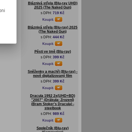
Bláznivá střela (Blu-ray UHD)
2025 (The Naked Gun)
pni
s DPH:
719 Kč
Bláznivá střela (Blu-ray) 2025
(The Naked Gun)
s DPH:
444 Kč
Pěsti ve tmě (Blu-ray)
s DPH:
399 Kč
Sněženky a machři (Blu-ray) -
nově digitalizovaný film
s DPH:
399 Kč
Dracula 1992 2x(UHD+BD)
"2007" (Drákula: Zrození)
(Bram Stoker's Dracula) -
steelbook
s DPH:
989 Kč
Společník (Blu-ray)