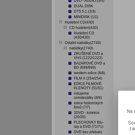
DVD - AUDIO (5/5)
DUAL DISK
DTS 5.1 (3/3)
MINIDISK (1/1)
Hudební CD(430)
CD hudební(430)
Hudební CD
(430/430)
Ostatní nabídky(2740)
nabídky(2740)
ZRUŠENÉ DVD a
VHS (1222/1222)
BAZAROVÉ DVD a
BD (699/699)
western edice (8/8)
FILM X (254/254)
EDICE FILMOVÉ
KLENOTY (51/51)
milujeme
osmdesátky (8/8)
edice historických
filmů (7/7)
Na 
3DVD - kolekce
(20/20)
Sou
PLECHOVKY Blu-
ray a DVD (71/71)
za
DVD bez přebalu