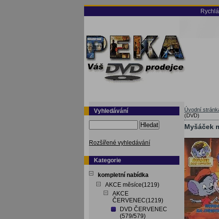
Rychlá
Úvodní stránk
Vyhledávání
(DVD)
Hledat
Myšáček m
Rozšířené vyhledávání
Kategorie
kompletní nabídka
AKCE měsíce(1219)
AKCE
ČERVENEC(1219)
DVD ČERVENEC
(579/579)