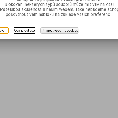
Blokování některých typů souborů může mít vliv na vaši
ivatelskou zkušenost s naším webem, také nebudeme scho
poskytnout vám nabídku na základě vašich preferencí.
avení
Odmítnout vše
Přijmout všechny cookies