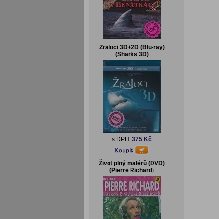
Žraloci 3D+2D (Blu-ray)
(Sharks 3D)
s DPH:
375 Kč
Život plný malérů (DVD)
(Pierre Richard)