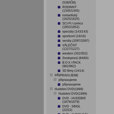
(538/538)
RODINNÝ
(1345/1345)
romantický
(1625/1625)
SCI-FI / comics
(1852/1852)
speciály (143/143)
sportovní (16/16)
seriály (2097/2097)
VÁLEČNÝ
(1227/1227)
western (352/352)
životopisný (84/84)
B O X / PACK
(962/962)
3D filmy (14/14)
PŘIPRAVUJEME
připravujeme
připravujeme
Hudebni DVD(1899)
Hudebni DVD(1899)
DVD - HUDEBNÍ
(1879/1879)
DVD - SINGL
(22/22)