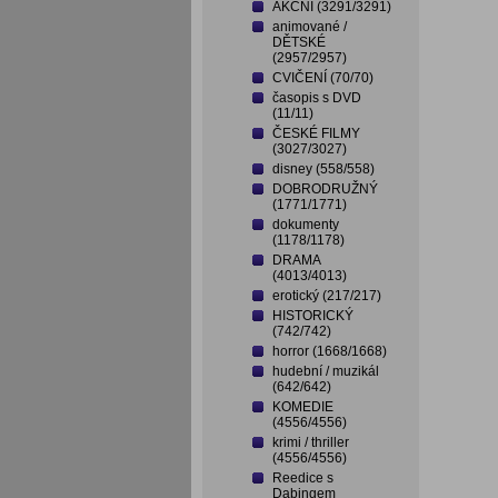
AKČNÍ (3291/3291)
animované /
DĚTSKÉ
(2957/2957)
CVIČENÍ (70/70)
časopis s DVD
(11/11)
ČESKÉ FILMY
(3027/3027)
disney (558/558)
DOBRODRUŽNÝ
(1771/1771)
dokumenty
(1178/1178)
DRAMA
(4013/4013)
erotický (217/217)
HISTORICKÝ
(742/742)
horror (1668/1668)
hudební / muzikál
(642/642)
KOMEDIE
(4556/4556)
krimi / thriller
(4556/4556)
Reedice s
Dabingem