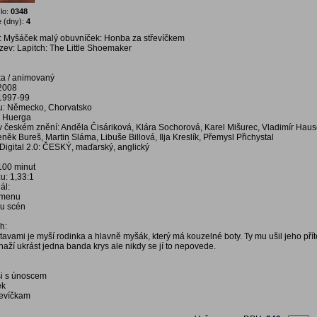
lo:
0348
 (dny):
4
: Myšáček malý obuvníček: Honba za střevíčkem
ázev: Lapitch: The Little Shoemaker
ka / animovaný
 2008
 1997-99
: Německo, Chorvatsko
r Huerga
í v českém znění: Anděla Čisáriková, Klára Sochorová, Karel Mišurec, Vladimír Hau
něk Bureš, Martin Sláma, Libuše Billová, Ilja Kreslík, Přemysl Přichystal
igital 2.0: ČESKÝ, maďarský, anglický
 100 minut
u: 1,33:1
ál:
í menu
bu scén
h:
avami je myší rodinka a hlavně myšák, který má kouzelné boty. Ty mu ušil jeho přít
aží ukrást jedna banda krys ale nikdy se jí to nepovede.
si s únoscem
ék
řevíčkam